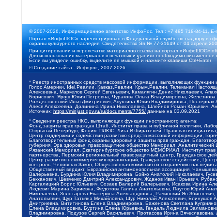
© 2007-2026, Информационное агентство ИнфоРос. Тел.: +7 495 718-84-11, E-
Портал «ИнфоШОС» зарегистрирован в Федеральной службе по надзору в сфе
охраны культурного наследия. Свидетельство Эл № 77-31649 от 04 апреля 200
При цитировании и перепечатке материалов ссылка на портал «ИнфоШОС» об
Для использования материалов в печатных изданиях необходимо письменное 
Если вы увидели ошибку, выделите ее мышкой и нажмите клавиши Ctrl+Enter
©
Создание сайта
- Инфорос, 2007-2026
* Реестр иностранных средств массовой информации, выполняющих функции 
Голос Америки, Idel.Реалии, Кавказ.Реалии, Крым.Реалии, Телеканал Настоя
Алексеевна, Маркелов Сергей Евгеньевич, Камалягин Денис Николаевич, Апах
Борисович, Ярош Юлия Петровна, Чуракова Ольга Владимировна, Железнова М
Рождественский Илья Дмитриевич, Апухтина Юлия Владимировна, Постернак Ал
Алеся Алексеевна, Долинина Ирина Николаевна, Шлейнов Роман Юрьевич, Ани
Источник:
https://minjust.gov.ru/ru/documents/7755/
данные на
03.09.2021
* Сведения реестра НКО, выполняющих функции иностранного агента:
Фонд защиты прав граждан Штаб, Институт права и публичной политики, Лаб
Открытый Петербург, Феникс ПЛЮС, Лига Избирателей, Правовая инициатива, 
Центр поддержки и содействия развитию средств массовой информации, Горя
Благотворительный фонд охраны здоровья и защиты прав граждан, Благотвори
губерния, Эра здоровья, правозащитное общество Мемориал, Аналитический 
Рязанский Мемориал, Екатеринбургское общество МЕМОРИАЛ, Институт прав ч
партнерства, Пермский региональный правозащитный центр, Гражданское де
Центр развития некоммерческих организаций, Гражданское содействие, Цент
контроль, Человек и Закон, Общественная комиссия по сохранению наследия
Общественный вердикт, Евразийская антимонопольная ассоциация, Чанышева 
Валерьевна, Бурдина Юлия Владимировна, Бойко Анатолий Николаевич, Гусев
Бекханович, Шевченко Дмитрий Александрович, Жданов Иван Юрьевич, Рубано
Каргалицкий Борис Юльевич, Созаев Валерий Валерьевич, Исакова Ирина Ал
Людевиг Марина Зариевна, Федотова Галина Анатольевна, Паутов Юрий Анато
Николаевна, Золотарева Екатерина Александровна, Рачинский Ян Збигневич
Анатольевич, Щур Татьяна Михайловна, Щур Николай Алексеевич, Блинушов 
Дмитриевна, Вититинова Елена Владимировна, Баженова Светлана Куприяновн
Елена Владимировна, Буртина Елена Юрьевна, Гендель Людмила Залмановна,
Владимировна, Подузов Сергей Васильевич, Протасова Ирина Вячеславовна, 