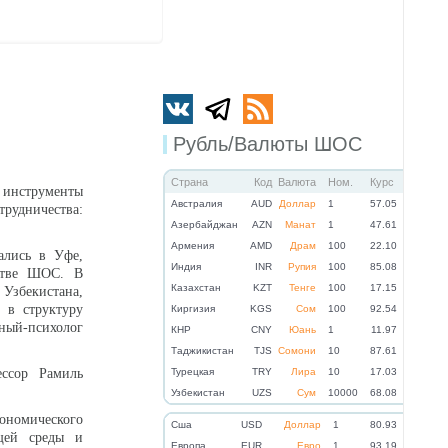
Рубль/Валюты ШОС
Страна
Код
Валюта
Ном.
Курс
 инструменты
Австралия
AUD
Доллар
1
57.05
рудничества:
Азербайджан
AZN
Манат
1
47.61
Армения
AMD
Драм
100
22.10
ались в Уфе,
Индия
INR
Рупия
100
85.08
нстве ШОС. В
Казахстан
KZT
Тенге
100
17.15
Узбекистана,
 в структуру
Киргизия
KGS
Сом
100
92.54
ный-психолог
КНР
CNY
Юань
1
11.97
Таджикистан
TJS
Сомони
10
87.61
ессор Рамиль
Турецкая
TRY
Лира
10
17.03
Узбекистан
UZS
Сум
10000
68.08
номического
Cша
USD
Доллар
1
80.93
щей среды и
Eвропа
EUR
Евро
1
93.19