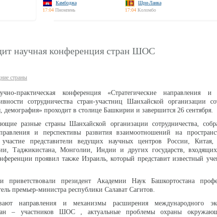
Камбоджа
Шри-Ланка
17:04
Пномпень
17:04
Коломбо
дит научная конференция стран ШОС
ние страны
учно-практическая конференция «Стратегические направления и
вности сотрудничества стран-участниц Шанхайской организации сот
я, демография» проходит в столице Башкирии и завершится 26 сентября.
яющие разные страны Шанхайской организации сотрудничества, собр
аправления и перспективы развития взаимоотношений на простра
участие представители ведущих научных центров России, Китая, 
зии, Таджикистана, Монголии, Индии и других государств, входящих
нференции проявил также Израиль, который представит известный уче
ии приветствовали президент Академии Наук Башкортостана проф
тель премьер-министра республики Салават Сагитов.
вают направления и механизмы расширения международного эко
тран – участников ШОС , актуальные проблемы охраны окружаю