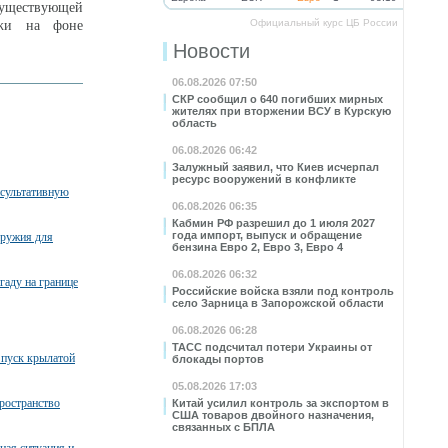
существующей
Официальный курс ЦБ России
ежи на фоне
Новости
06.08.2026 07:50
СКР сообщил о 640 погибших мирных
жителях при вторжении ВСУ в Курскую
область
06.08.2026 06:42
Залужный заявил, что Киев исчерпал
ресурс вооружений в конфликте
нсультативную
06.08.2026 06:35
Кабмин РФ разрешил до 1 июля 2027
года импорт, выпуск и обращение
оружия для
бензина Евро 2, Евро 3, Евро 4
06.08.2026 06:32
гаду на границе
Российские войска взяли под контроль
село Зарница в Запорожской области
06.08.2026 06:28
ТАСС подсчитал потери Украины от
пуск крылатой
блокады портов
05.08.2026 17:03
ространство
Китай усилил контроль за экспортом в
США товаров двойного назначения,
связанных с БПЛА