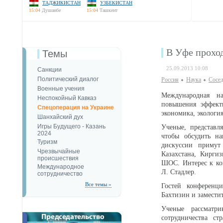
ТАДЖИКИСТАН
УЗБЕКИСТАН
15:04
Душанбе
15:04
Ташкент
В Уфе прохо
Темы
25.09.2013 10:08
Санкции
Политический диалог
Россия
Наука
Сосед
Военные учения
Международная на
Неспокойный Кавказ
повышения эффекти
Спецоперация на Украине
экономика, экологи
Шанхайский дух
Игры Будущего - Казань
Ученые, представл
2024
чтобы обсудить н
Туризм
дискуссии примут 
Чрезвычайные
Казахстана, Кирги
происшествия
ШОС. Интерес к ко
Международное
Л. Стадлер.
сотрудничество
Все темы »
Гостей конференц
Бахтизин и замести
Ученые рассматри
сотрудничества с