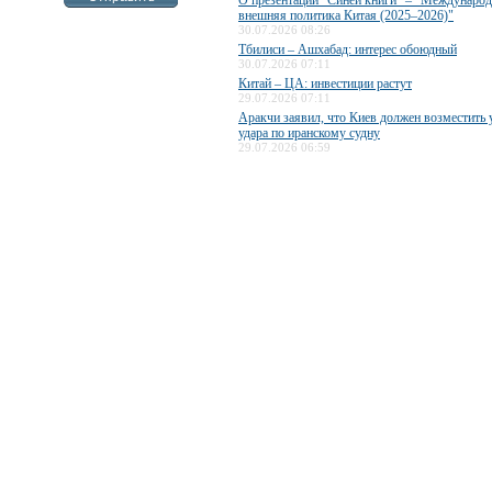
О презентации "Синей книги" – "Международ
внешняя политика Китая (2025–2026)"
30.07.2026 08:26
Тбилиси – Ашхабад: интерес обоюдный
30.07.2026 07:11
Китай – ЦА: инвестиции растут
29.07.2026 07:11
Аракчи заявил, что Киев должен возместить 
удара по иранскому судну
29.07.2026 06:59