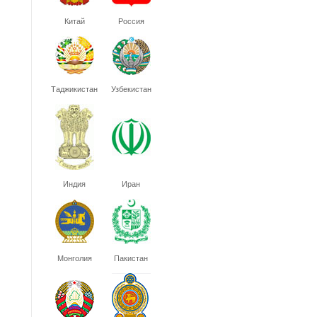
Китай
Россия
Таджикистан
Узбекистан
Индия
Иран
Монголия
Пакистан