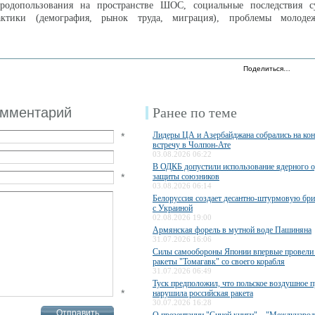
иродопользования на пространстве ШОС, социальные последствия 
актики (демография, рынок труда, миграция), проблемы молод
Поделиться…
омментарий
Ранее по теме
Лидеры ЦА и Азербайджана собрались на ко
*
встречу в Чолпон-Ате
03.08.2026 06:22
В ОДКБ допустили использование ядерного 
*
защиты союзников
03.08.2026 06:14
Белоруссия создает десантно-штурмовую бри
с Украиной
02.08.2026 19:00
Армянская форель в мутной воде Пашиняна
31.07.2026 16:06
Силы самообороны Японии впервые провели 
ракеты "Томагавк" со своего корабля
31.07.2026 06:49
Туск предположил, что польское воздушное п
*
нарушила российская ракета
30.07.2026 16:28