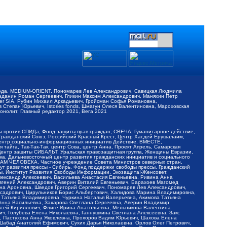
обода, MEDIUM-ORIENT, Пономарев Лев Александрович, Савицкая Людмила
Баданин Роман Сергеевич, Гликин Максим Александрович, Маняхин Петр
er SIA, Рубин Михаил Аркадьевич, Гройсман Софья Романовна,
Степан Юрьевич, Istories fonds, Шмагун Олеся Валентиновна, Мароховская
нолит, Главный редактор 2021, Вега 2021
Мы против СПИДа, Фонд защиты прав граждан, СВЕЧА, Гуманитарное действие,
 Гражданский Союз, Российский Красный Крест, Центр Хасдей Ерушалаим,
 Центр социально-информационных инициатив Действие, ВМЕСТЕ,
айга, Так-Так-Так, центр Сова, центр Анна, Проект Апрель, Самарская
Центр защиты СИБАЛЬТ, Уральская правозащитная группа, Женщины Евразии,
ка, Дальневосточный центр развития гражданских инициатив и социального
АВАМ ЧЕЛОВЕКА, Частное учреждение Совета Министров северных стран,
т развития прессы - Сибирь, Фонд поддержки свободы прессы, Гражданский
ы, Институт Развития Свободы Информации, Экозащита!-Женсовет,
ександр Алексеевич, Васильева Анастасия Евгеньевна, Ривина Анна
вгений Александрович, Аверин Виталий Евгеньевич, Барахоев Магомед
на Ароновна, Шведов Григорий Сергеевич, Пономарев Лев Александрович,
ксадрович, Цирульников Борис Альбертович, Халидова Марина Владимировна,
 Татьяна Владимировна, Чуркина Наталья Валерьевна, Акимова Татьяна
 Анна Васильевна, Захарова Светлана Сергеевна, Аверин Владимир
ксей Кириллович, Флиге Ирина Анатольевна, Мельникова Валентина
, Голубева Елена Николаевна, Ганнушкина Светлана Алексеевна, Закс
, Пастухова Анна Яковлевна, Прохоров Вадим Юрьевич, Шахова Елена
 Шабад Анатолий Ефимович, Сухих Дарья Николаевна, Орлов Олег Петрович,