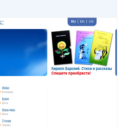
RU
EN
CN
С"
Непал
4
Катманду
Катар
4
Доха
Мальдивы
4
Мале
Турция
4
Анкара