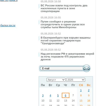
ная ситуация и
05.08.2026 16:58
ВС России взяли под контроль два
населенных пункта в зоне
спецоперации
05.08.2026 16:55
Путин сообщил о решении
сосредоточить в одних руках все
убытки после
службы тыла Минобороны
05.08.2026 16:52
В Екатеринбурге при взрыве машины
погиб охранник гендиректора
"Уралдронзавода"
05.08.2026 08:52
Над регионами РФ и акваториями морей
за ночь поразили 475 украинских
дронов
Пн
Вт
Ср
Чт
Пт
Сб
Вс
1
2
3
4
5
6
7
8
9
10
11
12
13
14
15
16
17
18
19
20
21
22
23