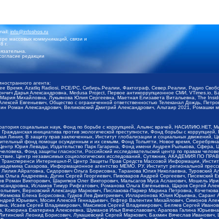
mail:
info@infoshos.ru
ре массовых коммуникаций, связи и
8 г.
язательна.
согласие редакции
иностранного агента:
щее Время, Azatliq Radiosi, PCE/PC, Сибирь.Реалии, Фактограф, Север.Реалии, Радио Св
ончич Дарья Александровна, Medusa Project, Первое антикоррупционное СМИ, VTimes.io, 
ария Михайловна, Лукьянова Юлия Сергеевна, Маетная Елизавета Витальевна, The Insid
ексей Евгеньевич, Общество с ограниченной ответственностью Телеканал Дождь, Петров 
н Роман Александрович, Великовский Дмитрий Александрович, Альтаир 2021, Ромашки мо
оратория социальных наук, Фонд по борьбе с коррупцией, Альянс врачей, НАСИЛИЮ.НЕТ, 
Гражданская инициатива против экологической преступности, Фонд борьбы с коррупцией,
чая Линия, В защиту прав заключенных, Институт глобализации и социальных движений,
тельный фонд помощи осужденным и их семьям, Фонд Тольятти, Новое время, Серебряная т
Центр Юрия Левады, Издательство Парк Гагарина, Фонд имени Андрея Рылькова, Сфера, 
еловека, Фонд защиты гласности, Российский исследовательский центр по правам челове
йствие, Центр независимых социологических исследований, Сутяжник, АКАДЕМИЯ ПО ПР
р Трансперенси Интернешнл-Р, Центр Защиты Прав Средств Массовой Информации, Институ
 академика Сахарова, Информационное агентство МЕМО. РУ, Институт региональной пресс
Лилия Айратовна, Сидорович Ольга Борисовна, Таранова Юлия Николаевна, Туровский Ал
а Ольга Андреевна, Дугин Сергей Георгиевич, Пивоваров Андрей Сергеевич, Писемский Е
в Роман Викторович, Шарипков Олег Викторович, Мальсагов Муса Асланович, Мошель Ири
ександровна, Исламов Тимур Рифгатович, Романова Ольга Евгеньевна, Щаров Сергей Але
льевич, Верховский Александр Маркович, Пислакова-Паркер Марина Петровна, Кочеткова
, Жемкова Елена Борисовна, Гудков Лев Дмитриевич, Илларионова Юлия Юрьевна, Саранг
Андрей Юрьевич, Мосин Алексей Геннадьевич, Гефтер Валентин Михайлович, Симонов Але
а, Исаев Сергей Владимирович, Максимов Сергей Владимирович, Беляев Сергей Иванович
 Кокорина Екатерина Алексеевна, Шуманов Илья Вячеславович, Арапова Галина Юрьевна
Литинский Леонид Борисович, Лукашевский Сергей Маркович, Бахмин Вячеслав Иванович,