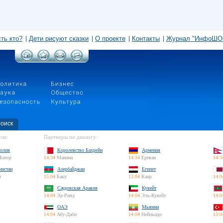
сть кто?
Дети рисуют сказки
О проекте
Контакты
Журнал "ИнфоШО
оиск
ли:
Партнеры по диалогу:
олия
Королевство Бахрейн
Армения
Батор
14:34
Манама
14:34
Ереван
14:3
нистан
Азербайджан
Египет
л
15:04
Баку
13:04
Каир
14:0
Саудовская Аравия
Кувейт
14:04
Эр-Рияд
14:04
Эль-Кувейт
14:0
ОАЭ
Мьянма
14:04
Абу-Даби
14:04
Нейпьидо
13:0