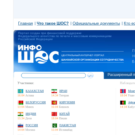
Главная
Что такое ШОС?
Официальные документы
Кто е
Портал создан при финансовой поддержке
Федерального агентства по печати и массовым коммуникациям
Российской Федерации
Расширенный п
Участники:
Наблюдате
КАЗАХСТАН
ИРАН
Монг
16:04
Астана
14:34
Тегеран
18:04
Улан-
БЕЛОРУССИЯ
КИРГИЗИЯ
Афга
13:04
Минск
16:04
Бишкек
14:34
Кабу
ИНДИЯ
КИТАЙ
15:34
Дели
18:04
Пекин
РОССИЯ
ПАКИСТАН
14:04
Москва
15:04
Исламабад