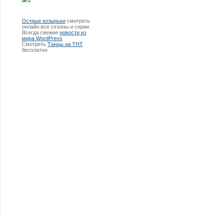
Острые козырьки
смотреть
онлайн все сезоны и серии.
Всегда свежие
новости из
мира WordPress
Смотреть
Танцы на ТНТ
бесплатно