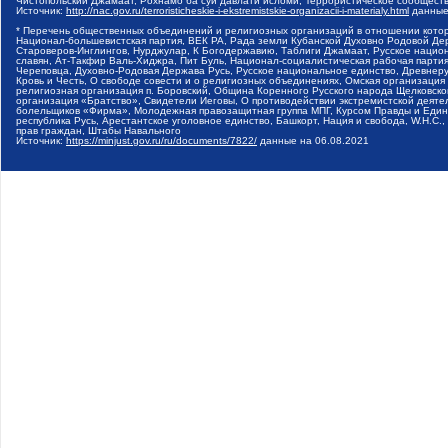
Чистопольский Джамаат, Рохнамо ба суи давлати исломи, Террористическое сообщест
Источник:
http://nac.gov.ru/terroristicheskie-i-ekstremistskie-organizacii-i-materialy.html
данные
* Перечень общественных объединений и религиозных организаций в отношении котор
Национал-большевистская партия, ВЕК РА, Рада земли Кубанской Духовно Родовой Де
Староверов-Инглингов, Нурджулар, К Богодержавию, Таблиги Джамаат, Русское наци
славян, Ат-Такфир Валь-Хиджра, Пит Буль, Национал-социалистическая рабочая парт
Череповца, Духовно-Родовая Держава Русь, Русское национальное единство, Древнер
Кровь и Честь, О свободе совести и о религиозных объединениях, Омская организаци
религиозная организация п. Боровский, Община Коренного Русского народа Щелковског
организация «Братство», Свидетели Иеговы, О противодействии экстремистской деяте
болельщиков «Фирма», Молодежная правозащитная группа МПГ, Курсом Правды и Единен
республика Русь, Арестантское уголовное единство, Башкорт, Нация и свобода, W.H.С
прав граждан, Штабы Навального
Источник:
https://minjust.gov.ru/ru/documents/7822/
данные на
06.08.2021