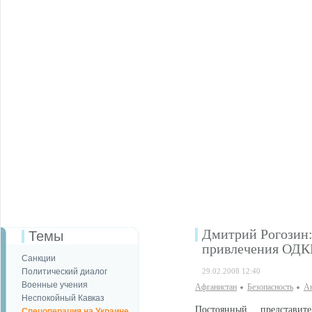
Дмитрий Рогозин:
Темы
привлечения ОДК
Санкции
Политический диалог
29.02.2008 12:40
Военные учения
Афганистан
Безопаcность
Ан
Неспокойный Кавказ
Постоянный представ
Спецоперация на Украине