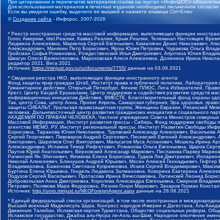
При цитировании и перепечатке материалов ссылка на портал «ИнфоШОС» обязательн
Для использования материалов в печатных изданиях необходимо письменное согласие
Если вы увидели ошибку, выделите ее мышкой и нажмите клавиши Ctrl+Enter
©
Создание сайта
- Инфорос, 2007-2026
* Реестр иностранных средств массовой информации, выполняющих функции иностранн
Голос Америки, Idel.Реалии, Кавказ.Реалии, Крым.Реалии, Телеканал Настоящее Время
Людмила Алексеевна, Маркелов Сергей Евгеньевич, Камалягин Денис Николаевич, Апах
Александрович, Маняхин Петр Борисович, Ярош Юлия Петровна, Чуракова Ольга Влади
Гройсман Софья Романовна, Рождественский Илья Дмитриевич, Апухтина Юлия Владимир
Шмагун Олеся Валентиновна, Мароховская Алеся Алексеевна, Долинина Ирина Никола
редактор 2021, Вега 2021
Источник:
https://minjust.gov.ru/ru/documents/7755/
данные на
03.09.2021
* Сведения реестра НКО, выполняющих функции иностранного агента:
Фонд защиты прав граждан Штаб, Институт права и публичной политики, Лаборатория
Гуманитарное действие, Открытый Петербург, Феникс ПЛЮС, Лига Избирателей, Правов
Крест, Центр Хасдей Ерушалаим, Центр поддержки и содействия развитию средств мас
информационных инициатив Действие, ВМЕСТЕ, Благотворительный фонд охраны здоров
Так, центр Сова, центр Анна, Проект Апрель, Самарская губерния, Эра здоровья, пр
защиты СИБАЛЬТ, Уральская правозащитная группа, Женщины Евразии, Рязанский Мемо
человека, Дальневосточный центр развития гражданских инициатив и социального пар
АКАДЕМИЯ ПО ПРАВАМ ЧЕЛОВЕКА, Частное учреждение Совета Министров северных стр
Массовой Информации, Институт развития прессы - Сибирь, Фонд поддержки свободы 
агентство МЕМО. РУ, Институт региональной прессы, Институт Развития Свободы Инф
Борисовна, Таранова Юлия Николаевна, Туровский Александр Алексеевич, Васильева 
Сергей Георгиевич, Пивоваров Андрей Сергеевич, Писемский Евгений Александрович,
Викторович, Шарипков Олег Викторович, Мальсагов Муса Асланович, Мошель Ирина Ар
Александровна, Исламов Тимур Рифгатович, Романова Ольга Евгеньевна, Щаров Серг
Паутов Юрий Анатольевич, Верховский Александр Маркович, Пислакова-Паркер Марина
Рачинский Ян Збигневич, Жемкова Елена Борисовна, Гудков Лев Дмитриевич, Иллари
Николай Алексеевич, Блинушов Андрей Юрьевич, Мосин Алексей Геннадьевич, Гефтер
Владимировна, Баженова Светлана Куприяновна, Исаев Сергей Владимирович, Максим
Буртина Елена Юрьевна, Гендель Людмила Залмановна, Кокорина Екатерина Алексеев
Подузов Сергей Васильевич, Протасова Ирина Вячеславовна, Литинский Леонид Борис
Добровольская Анна Дмитриевна, Королева Александра Евгеньевна, Смирнов Владими
Петрович, Полякова Мара Федоровна, Резник Генри Маркович, Захаров Герман Конста
Источник:
http://unro.minjust.ru/NKOForeignAgent.aspx
данные на
28.08.2021
* Единый федеральный список организаций, в том числе иностранных и международны
Высший военный Маджлисуль Шура, Конгресс народов Ичкерии и Дагестана, Аль-Каида, 
Движение Талибан, Исламская партия Туркестана, Общество социальных реформ, Общес
Исламское государство, Джабха аль-Нусра ли-Ахль аш-Шам, Народное ополчение имен