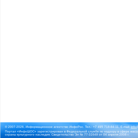
© 2007-2026, Информационное агентство ИнфоРос. Тел.: +7 495 718-84-11, E-mail:
info
Портал «ИнфоШОС» зарегистрирован в Федеральной службе по надзору в сфере массо
охраны культурного наследия. Свидетельство Эл № 77-31649 от 04 апреля 2008 г.