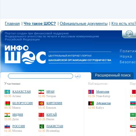
Главная
Что такое ШОС?
Официальные документы
Кто есть кто
Портал создан при финансовой поддержке
Федерального агентства по печати и массовым коммуникациям
Российской Федерации
Расширенный поиск
Участники:
Наблюдатели:
Пар
КАЗАХСТАН
ИРАН
Монголия
13:35
Астана
12:05
Тегеран
15:35
Улан-Батор
12:0
БЕЛОРУССИЯ
КИРГИЗИЯ
Афганистан
10:35
Минск
13:35
Бишкек
12:05
Кабул
12:3
ИНДИЯ
КИТАЙ
13:05
Дели
15:35
Пекин
11:3
РОССИЯ
ПАКИСТАН
11:35
Москва
12:35
Исламабад
11:3