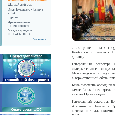
Шанхайский дух
Игры Будущего - Казань
2024
Туризм
Чрезвычайные
происшествия
Международное
сотрудничество
Все темы »
стало решение глав гос
Камбоджи и Непала к Шан
диалогу.
Генеральный секретар
содержательные консуль
Меморандумов о предостав
в торжественной обстановк
Была выражена обоюдная за
самое ближайшее время и
юбилея Организации.
Генеральный секретарь Ш
Армении и Непала в Орг
возможности для взаимовы