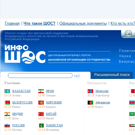
Главная
Что такое ШОС?
Официальные документы
Кто есть кто
Портал создан при финансовой поддержке
Федерального агентства по печати и массовым коммуникациям
Российской Федерации
Расширенный поиск
Участники:
Наблюдатели:
Пар
КАЗАХСТАН
ИРАН
Монголия
14:19
Астана
12:49
Тегеран
16:19
Улан-Батор
12:4
БЕЛОРУССИЯ
КИРГИЗИЯ
Афганистан
11:19
Минск
14:19
Бишкек
12:49
Кабул
13:1
ИНДИЯ
КИТАЙ
13:49
Дели
16:19
Пекин
12:1
РОССИЯ
ПАКИСТАН
12:19
Москва
13:19
Исламабад
12:1