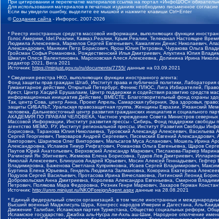
При цитировании и перепечатке материалов ссылка на портал «ИнфоШОС» обязательн
Для использования материалов в печатных изданиях необходимо письменное согласие
Если вы увидели ошибку, выделите ее мышкой и нажмите клавиши Ctrl+Enter
©
Создание сайта
- Инфорос, 2007-2026
* Реестр иностранных средств массовой информации, выполняющих функции иностранн
Голос Америки, Idel.Реалии, Кавказ.Реалии, Крым.Реалии, Телеканал Настоящее Время
Людмила Алексеевна, Маркелов Сергей Евгеньевич, Камалягин Денис Николаевич, Апах
Александрович, Маняхин Петр Борисович, Ярош Юлия Петровна, Чуракова Ольга Влади
Гройсман Софья Романовна, Рождественский Илья Дмитриевич, Апухтина Юлия Владимир
Шмагун Олеся Валентиновна, Мароховская Алеся Алексеевна, Долинина Ирина Никола
редактор 2021, Вега 2021
Источник:
https://minjust.gov.ru/ru/documents/7755/
данные на
03.09.2021
* Сведения реестра НКО, выполняющих функции иностранного агента:
Фонд защиты прав граждан Штаб, Институт права и публичной политики, Лаборатория
Гуманитарное действие, Открытый Петербург, Феникс ПЛЮС, Лига Избирателей, Правов
Крест, Центр Хасдей Ерушалаим, Центр поддержки и содействия развитию средств мас
информационных инициатив Действие, ВМЕСТЕ, Благотворительный фонд охраны здоров
Так, центр Сова, центр Анна, Проект Апрель, Самарская губерния, Эра здоровья, пр
защиты СИБАЛЬТ, Уральская правозащитная группа, Женщины Евразии, Рязанский Мемо
человека, Дальневосточный центр развития гражданских инициатив и социального пар
АКАДЕМИЯ ПО ПРАВАМ ЧЕЛОВЕКА, Частное учреждение Совета Министров северных стр
Массовой Информации, Институт развития прессы - Сибирь, Фонд поддержки свободы 
агентство МЕМО. РУ, Институт региональной прессы, Институт Развития Свободы Инф
Борисовна, Таранова Юлия Николаевна, Туровский Александр Алексеевич, Васильева 
Сергей Георгиевич, Пивоваров Андрей Сергеевич, Писемский Евгений Александрович,
Викторович, Шарипков Олег Викторович, Мальсагов Муса Асланович, Мошель Ирина Ар
Александровна, Исламов Тимур Рифгатович, Романова Ольга Евгеньевна, Щаров Серг
Паутов Юрий Анатольевич, Верховский Александр Маркович, Пислакова-Паркер Марина
Рачинский Ян Збигневич, Жемкова Елена Борисовна, Гудков Лев Дмитриевич, Иллари
Николай Алексеевич, Блинушов Андрей Юрьевич, Мосин Алексей Геннадьевич, Гефтер
Владимировна, Баженова Светлана Куприяновна, Исаев Сергей Владимирович, Максим
Буртина Елена Юрьевна, Гендель Людмила Залмановна, Кокорина Екатерина Алексеев
Подузов Сергей Васильевич, Протасова Ирина Вячеславовна, Литинский Леонид Борис
Добровольская Анна Дмитриевна, Королева Александра Евгеньевна, Смирнов Владими
Петрович, Полякова Мара Федоровна, Резник Генри Маркович, Захаров Герман Конста
Источник:
http://unro.minjust.ru/NKOForeignAgent.aspx
данные на
28.08.2021
* Единый федеральный список организаций, в том числе иностранных и международны
Высший военный Маджлисуль Шура, Конгресс народов Ичкерии и Дагестана, Аль-Каида, 
Движение Талибан, Исламская партия Туркестана, Общество социальных реформ, Общес
Исламское государство, Джабха аль-Нусра ли-Ахль аш-Шам, Народное ополчение имен