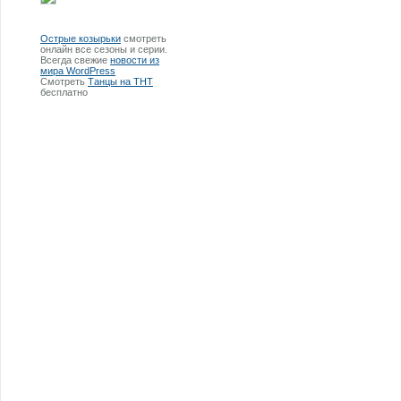
Острые козырьки
смотреть
онлайн все сезоны и серии.
Всегда свежие
новости из
мира WordPress
Смотреть
Танцы на ТНТ
бесплатно