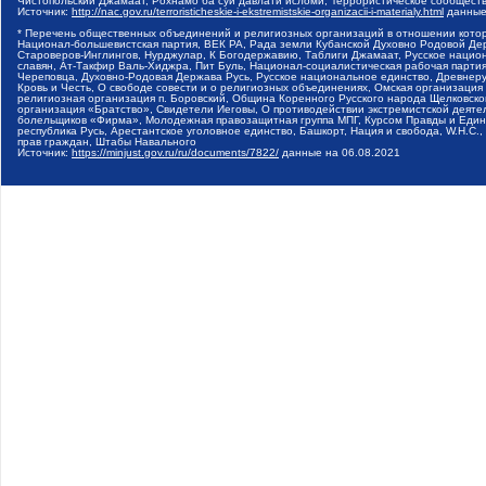
Чистопольский Джамаат, Рохнамо ба суи давлати исломи, Террористическое сообщест
Источник:
http://nac.gov.ru/terroristicheskie-i-ekstremistskie-organizacii-i-materialy.html
данные
* Перечень общественных объединений и религиозных организаций в отношении котор
Национал-большевистская партия, ВЕК РА, Рада земли Кубанской Духовно Родовой Де
Староверов-Инглингов, Нурджулар, К Богодержавию, Таблиги Джамаат, Русское наци
славян, Ат-Такфир Валь-Хиджра, Пит Буль, Национал-социалистическая рабочая парт
Череповца, Духовно-Родовая Держава Русь, Русское национальное единство, Древнер
Кровь и Честь, О свободе совести и о религиозных объединениях, Омская организаци
религиозная организация п. Боровский, Община Коренного Русского народа Щелковског
организация «Братство», Свидетели Иеговы, О противодействии экстремистской деяте
болельщиков «Фирма», Молодежная правозащитная группа МПГ, Курсом Правды и Единен
республика Русь, Арестантское уголовное единство, Башкорт, Нация и свобода, W.H.С
прав граждан, Штабы Навального
Источник:
https://minjust.gov.ru/ru/documents/7822/
данные на
06.08.2021