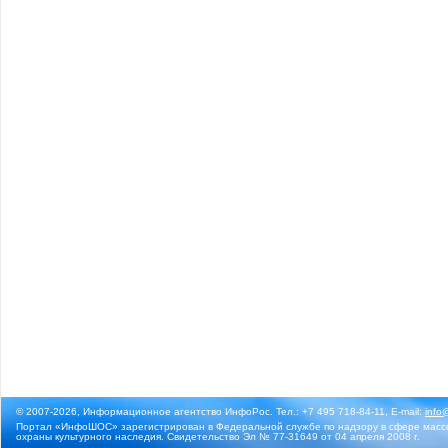
© 2007-2026, Информационное агентство ИнфоРос. Тел.: +7 495 718-84-11, E-mail:
info
Портал «ИнфоШОС» зарегистрирован в Федеральной службе по надзору в сфере массо
охраны культурного наследия. Свидетельство Эл № 77-31649 от 04 апреля 2008 г.