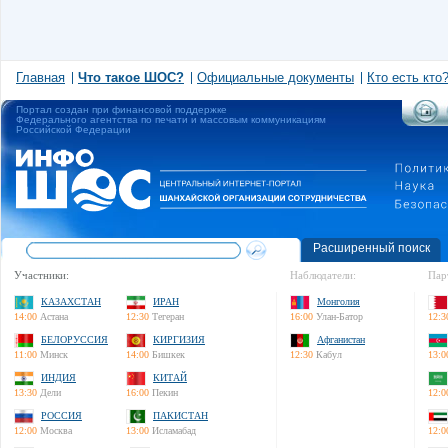
Главная
Что такое ШОС?
Официальные документы
Кто есть кто
Портал создан при финансовой поддержке
Федерального агентства по печати и массовым коммуникациям
Российской Федерации
Расширенный поиск
Участники:
Наблюдатели:
Пар
КАЗАХСТАН
ИРАН
Монголия
14:00
Астана
12:30
Тегеран
16:00
Улан-Батор
12:3
БЕЛОРУССИЯ
КИРГИЗИЯ
Афганистан
11:00
Минск
14:00
Бишкек
12:30
Кабул
13:0
ИНДИЯ
КИТАЙ
13:30
Дели
16:00
Пекин
12:0
РОССИЯ
ПАКИСТАН
12:00
Москва
13:00
Исламабад
12:0