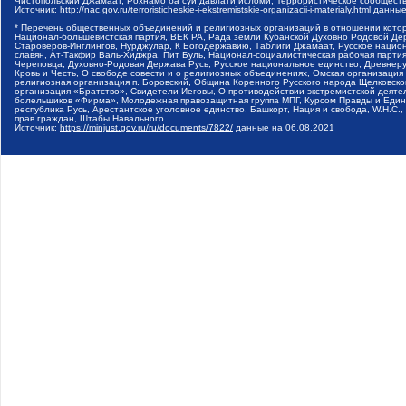
Чистопольский Джамаат, Рохнамо ба суи давлати исломи, Террористическое сообщест
Источник:
http://nac.gov.ru/terroristicheskie-i-ekstremistskie-organizacii-i-materialy.html
данные
* Перечень общественных объединений и религиозных организаций в отношении котор
Национал-большевистская партия, ВЕК РА, Рада земли Кубанской Духовно Родовой Де
Староверов-Инглингов, Нурджулар, К Богодержавию, Таблиги Джамаат, Русское наци
славян, Ат-Такфир Валь-Хиджра, Пит Буль, Национал-социалистическая рабочая парт
Череповца, Духовно-Родовая Держава Русь, Русское национальное единство, Древнер
Кровь и Честь, О свободе совести и о религиозных объединениях, Омская организаци
религиозная организация п. Боровский, Община Коренного Русского народа Щелковског
организация «Братство», Свидетели Иеговы, О противодействии экстремистской деяте
болельщиков «Фирма», Молодежная правозащитная группа МПГ, Курсом Правды и Единен
республика Русь, Арестантское уголовное единство, Башкорт, Нация и свобода, W.H.С
прав граждан, Штабы Навального
Источник:
https://minjust.gov.ru/ru/documents/7822/
данные на
06.08.2021