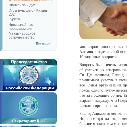
Шанхайский дух
Игры Будущего - Казань
2024
Туризм
Чрезвычайные
происшествия
Международное
сотрудничество
Все темы »
министров иностранных д
Алимов в ходе личной встр
10 заданных вопросов.
Вопросы были очень разноп
об увлечениях генерально
Си Цзиньпином, Рашид А
принимают участие в этом 
все члены организации пр
пояса, одного пути» внесе
что за последние 30 лет, 
выразил надежду, что Подн
членами организации.
Рашид Алимов отметил, что
Но, несмотря на это, им
больше я знаю, тем меньше