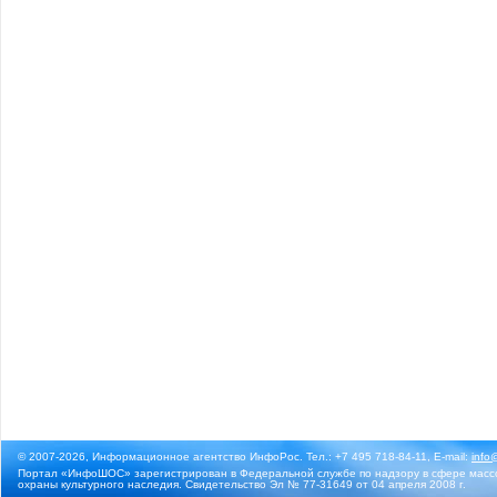
© 2007-2026, Информационное агентство ИнфоРос. Тел.: +7 495 718-84-11, E-mail:
info
Портал «ИнфоШОС» зарегистрирован в Федеральной службе по надзору в сфере массо
охраны культурного наследия. Свидетельство Эл № 77-31649 от 04 апреля 2008 г.