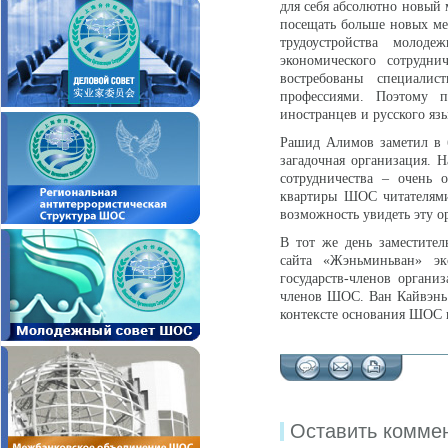
для себя абсолютно новый
посещать больше новых мес
трудоустройства молод
экономического сотрудни
востребованы специали
профессиями. Поэтому п
иностранцев и русского яз
Рашид Алимов заметил в б
загадочная организация. Н
сотрудничества – очень 
квартиры ШОС читателями
возможность увидеть эту о
В тот же день заместител
сайта «Жэньминьван» эк
государств-членов органи
членов ШОС. Ван Кайвэнь 
контексте основания ШОС и
Оставить комме