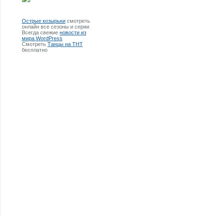
Острые козырьки
смотреть
онлайн все сезоны и серии.
Всегда свежие
новости из
мира WordPress
Смотреть
Танцы на ТНТ
бесплатно