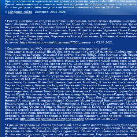
При цитировании и перепечатке материалов ссылка на портал «ИнфоШОС» обязательн
Для использования материалов в печатных изданиях необходимо письменное согласие
Если вы увидели ошибку, выделите ее мышкой и нажмите клавиши Ctrl+Enter
©
Создание сайта
- Инфорос, 2007-2026
* Реестр иностранных средств массовой информации, выполняющих функции иностранн
Голос Америки, Idel.Реалии, Кавказ.Реалии, Крым.Реалии, Телеканал Настоящее Время
Людмила Алексеевна, Маркелов Сергей Евгеньевич, Камалягин Денис Николаевич, Апах
Александрович, Маняхин Петр Борисович, Ярош Юлия Петровна, Чуракова Ольга Влади
Гройсман Софья Романовна, Рождественский Илья Дмитриевич, Апухтина Юлия Владимир
Шмагун Олеся Валентиновна, Мароховская Алеся Алексеевна, Долинина Ирина Никола
редактор 2021, Вега 2021
Источник:
https://minjust.gov.ru/ru/documents/7755/
данные на
03.09.2021
* Сведения реестра НКО, выполняющих функции иностранного агента:
Фонд защиты прав граждан Штаб, Институт права и публичной политики, Лаборатория
Гуманитарное действие, Открытый Петербург, Феникс ПЛЮС, Лига Избирателей, Правов
Крест, Центр Хасдей Ерушалаим, Центр поддержки и содействия развитию средств мас
информационных инициатив Действие, ВМЕСТЕ, Благотворительный фонд охраны здоров
Так, центр Сова, центр Анна, Проект Апрель, Самарская губерния, Эра здоровья, пр
защиты СИБАЛЬТ, Уральская правозащитная группа, Женщины Евразии, Рязанский Мемо
человека, Дальневосточный центр развития гражданских инициатив и социального пар
АКАДЕМИЯ ПО ПРАВАМ ЧЕЛОВЕКА, Частное учреждение Совета Министров северных стр
Массовой Информации, Институт развития прессы - Сибирь, Фонд поддержки свободы 
агентство МЕМО. РУ, Институт региональной прессы, Институт Развития Свободы Инф
Борисовна, Таранова Юлия Николаевна, Туровский Александр Алексеевич, Васильева 
Сергей Георгиевич, Пивоваров Андрей Сергеевич, Писемский Евгений Александрович,
Викторович, Шарипков Олег Викторович, Мальсагов Муса Асланович, Мошель Ирина Ар
Александровна, Исламов Тимур Рифгатович, Романова Ольга Евгеньевна, Щаров Серг
Паутов Юрий Анатольевич, Верховский Александр Маркович, Пислакова-Паркер Марина
Рачинский Ян Збигневич, Жемкова Елена Борисовна, Гудков Лев Дмитриевич, Иллари
Николай Алексеевич, Блинушов Андрей Юрьевич, Мосин Алексей Геннадьевич, Гефтер
Владимировна, Баженова Светлана Куприяновна, Исаев Сергей Владимирович, Максим
Буртина Елена Юрьевна, Гендель Людмила Залмановна, Кокорина Екатерина Алексеев
Подузов Сергей Васильевич, Протасова Ирина Вячеславовна, Литинский Леонид Борис
Добровольская Анна Дмитриевна, Королева Александра Евгеньевна, Смирнов Владими
Петрович, Полякова Мара Федоровна, Резник Генри Маркович, Захаров Герман Конста
Источник:
http://unro.minjust.ru/NKOForeignAgent.aspx
данные на
28.08.2021
* Единый федеральный список организаций, в том числе иностранных и международны
Высший военный Маджлисуль Шура, Конгресс народов Ичкерии и Дагестана, Аль-Каида, 
Движение Талибан, Исламская партия Туркестана, Общество социальных реформ, Общес
Исламское государство, Джабха аль-Нусра ли-Ахль аш-Шам, Народное ополчение имен