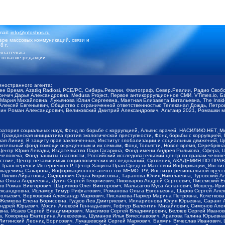
mail:
info@infoshos.ru
ре массовых коммуникаций, связи и
8 г.
язательна.
согласие редакции
иностранного агента:
щее Время, Azatliq Radiosi, PCE/PC, Сибирь.Реалии, Фактограф, Север.Реалии, Радио Св
ончич Дарья Александровна, Medusa Project, Первое антикоррупционное СМИ, VTimes.io, 
ария Михайловна, Лукьянова Юлия Сергеевна, Маетная Елизавета Витальевна, The Insid
ексей Евгеньевич, Общество с ограниченной ответственностью Телеканал Дождь, Петров 
н Роман Александрович, Великовский Дмитрий Александрович, Альтаир 2021, Ромашки мо
оратория социальных наук, Фонд по борьбе с коррупцией, Альянс врачей, НАСИЛИЮ.НЕТ, 
Гражданская инициатива против экологической преступности, Фонд борьбы с коррупцией,
чая Линия, В защиту прав заключенных, Институт глобализации и социальных движений,
тельный фонд помощи осужденным и их семьям, Фонд Тольятти, Новое время, Серебряная т
Центр Юрия Левады, Издательство Парк Гагарина, Фонд имени Андрея Рылькова, Сфера, 
еловека, Фонд защиты гласности, Российский исследовательский центр по правам челове
йствие, Центр независимых социологических исследований, Сутяжник, АКАДЕМИЯ ПО ПР
р Трансперенси Интернешнл-Р, Центр Защиты Прав Средств Массовой Информации, Институ
 академика Сахарова, Информационное агентство МЕМО. РУ, Институт региональной пресс
Лилия Айратовна, Сидорович Ольга Борисовна, Таранова Юлия Николаевна, Туровский Ал
а Ольга Андреевна, Дугин Сергей Георгиевич, Пивоваров Андрей Сергеевич, Писемский Е
в Роман Викторович, Шарипков Олег Викторович, Мальсагов Муса Асланович, Мошель Ири
ександровна, Исламов Тимур Рифгатович, Романова Ольга Евгеньевна, Щаров Сергей Але
льевич, Верховский Александр Маркович, Пислакова-Паркер Марина Петровна, Кочеткова
, Жемкова Елена Борисовна, Гудков Лев Дмитриевич, Илларионова Юлия Юрьевна, Саранг
Андрей Юрьевич, Мосин Алексей Геннадьевич, Гефтер Валентин Михайлович, Симонов Але
а, Исаев Сергей Владимирович, Максимов Сергей Владимирович, Беляев Сергей Иванович
 Кокорина Екатерина Алексеевна, Шуманов Илья Вячеславович, Арапова Галина Юрьевна
Литинский Леонид Борисович, Лукашевский Сергей Маркович, Бахмин Вячеслав Иванович,