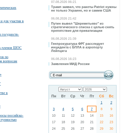
07.08.2026 06:21
Трамп заявил, что ракеты Patriot нужны
литических
не только Украине, но и самим США
06.08.2026 21:42
и для участия в
Путин вывел "Шереметьево" из
стратегического списка с целью снять
препятствие для приватизации
 государств-
06.08.2026 21:39
Генпрокуратура ФРГ расследует
инцидента с БПЛА в аэропорту
тв-членов ШОС
Лейпцига
тов по
06.08.2026 16:23
м вопросам
Заявления МИД России
»
"
тве в
Пн
Вт
Ср
Чт
Пт
Сб
Вс
1
2
у
3
4
5
6
7
8
9
росы российско-
10
11
12
13
14
15
16
еступностью
17
18
19
20
21
22
23
24
25
26
27
28
29
30