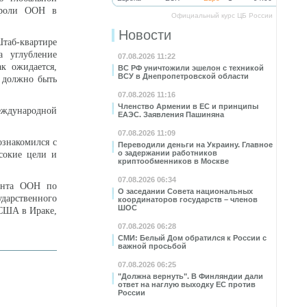
й роли ООН в
Официальный курс ЦБ России
Новости
таб-квартире
 углубление
07.08.2026 11:22
к ожидается,
ВС РФ уничтожили эшелон с техникой
ВСУ в Днепропетровской области
 должно быть
07.08.2026 11:16
Членство Армении в ЕС и принципы
еждународной
ЕАЭС. Заявления Пашиняна
07.08.2026 11:09
ознакомился с
Переводили деньги на Украину. Главное
о задержании работников
сокие цели и
криптообменников в Москве
07.08.2026 06:34
мента ООН по
О заседании Совета национальных
дарственного
координаторов государств – членов
ШОС
 США в Ираке,
07.08.2026 06:28
СМИ: Белый Дом обратился к России с
важной просьбой
07.08.2026 06:25
"Должна вернуть". В Финляндии дали
ответ на наглую выходку ЕС против
России