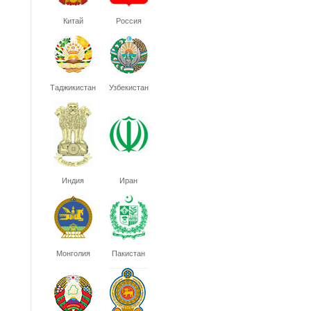
Китай
Россия
Таджикистан
Узбекистан
Индия
Иран
Монголия
Пакистан