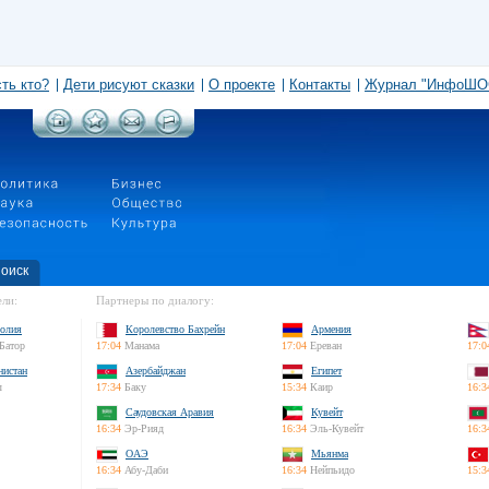
сть кто?
Дети рисуют сказки
О проекте
Контакты
Журнал "ИнфоШО
оиск
ли:
Партнеры по диалогу:
олия
Королевство Бахрейн
Армения
Батор
17:04
Манама
17:04
Ереван
17:0
нистан
Азербайджан
Египет
л
17:34
Баку
15:34
Каир
16:3
Саудовская Аравия
Кувейт
16:34
Эр-Рияд
16:34
Эль-Кувейт
16:3
ОАЭ
Мьянма
16:34
Абу-Даби
16:34
Нейпьидо
15:3