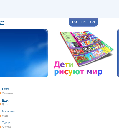
RU
EN
CN
С"
Непал
4
Катманду
Катар
4
Доха
Мальдивы
4
Мале
Турция
4
Анкара