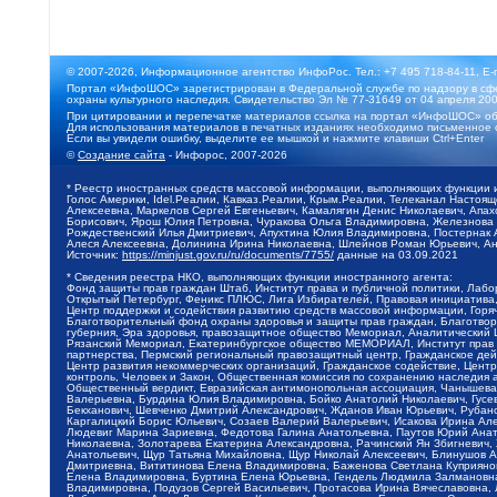
© 2007-2026, Информационное агентство ИнфоРос. Тел.: +7 495 718-84-11, E-
Портал «ИнфоШОС» зарегистрирован в Федеральной службе по надзору в сфе
охраны культурного наследия. Свидетельство Эл № 77-31649 от 04 апреля 200
При цитировании и перепечатке материалов ссылка на портал «ИнфоШОС» об
Для использования материалов в печатных изданиях необходимо письменное 
Если вы увидели ошибку, выделите ее мышкой и нажмите клавиши Ctrl+Enter
©
Создание сайта
- Инфорос, 2007-2026
* Реестр иностранных средств массовой информации, выполняющих функции 
Голос Америки, Idel.Реалии, Кавказ.Реалии, Крым.Реалии, Телеканал Настоя
Алексеевна, Маркелов Сергей Евгеньевич, Камалягин Денис Николаевич, Апах
Борисович, Ярош Юлия Петровна, Чуракова Ольга Владимировна, Железнова М
Рождественский Илья Дмитриевич, Апухтина Юлия Владимировна, Постернак Ал
Алеся Алексеевна, Долинина Ирина Николаевна, Шлейнов Роман Юрьевич, Ани
Источник:
https://minjust.gov.ru/ru/documents/7755/
данные на
03.09.2021
* Сведения реестра НКО, выполняющих функции иностранного агента:
Фонд защиты прав граждан Штаб, Институт права и публичной политики, Лаб
Открытый Петербург, Феникс ПЛЮС, Лига Избирателей, Правовая инициатива, 
Центр поддержки и содействия развитию средств массовой информации, Горя
Благотворительный фонд охраны здоровья и защиты прав граждан, Благотвори
губерния, Эра здоровья, правозащитное общество Мемориал, Аналитический 
Рязанский Мемориал, Екатеринбургское общество МЕМОРИАЛ, Институт прав ч
партнерства, Пермский региональный правозащитный центр, Гражданское де
Центр развития некоммерческих организаций, Гражданское содействие, Цент
контроль, Человек и Закон, Общественная комиссия по сохранению наследия
Общественный вердикт, Евразийская антимонопольная ассоциация, Чанышева 
Валерьевна, Бурдина Юлия Владимировна, Бойко Анатолий Николаевич, Гусев
Бекханович, Шевченко Дмитрий Александрович, Жданов Иван Юрьевич, Рубано
Каргалицкий Борис Юльевич, Созаев Валерий Валерьевич, Исакова Ирина Ал
Людевиг Марина Зариевна, Федотова Галина Анатольевна, Паутов Юрий Анато
Николаевна, Золотарева Екатерина Александровна, Рачинский Ян Збигневич
Анатольевич, Щур Татьяна Михайловна, Щур Николай Алексеевич, Блинушов 
Дмитриевна, Вититинова Елена Владимировна, Баженова Светлана Куприяновн
Елена Владимировна, Буртина Елена Юрьевна, Гендель Людмила Залмановна,
Владимировна, Подузов Сергей Васильевич, Протасова Ирина Вячеславовна, 