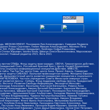
обода, MEDIUM-ORIENT, Пономарев Лев Александрович, Савицкая Людмила
Баданин Роман Сергеевич, Гликин Максим Александрович, Маняхин Петр
er SIA, Рубин Михаил Аркадьевич, Гройсман Софья Романовна,
Степан Юрьевич, Istories fonds, Шмагун Олеся Валентиновна, Мароховская
нолит, Главный редактор 2021, Вега 2021
Мы против СПИДа, Фонд защиты прав граждан, СВЕЧА, Гуманитарное действие,
 Гражданский Союз, Российский Красный Крест, Центр Хасдей Ерушалаим,
 Центр социально-информационных инициатив Действие, ВМЕСТЕ,
айга, Так-Так-Так, центр Сова, центр Анна, Проект Апрель, Самарская
Центр защиты СИБАЛЬТ, Уральская правозащитная группа, Женщины Евразии,
ка, Дальневосточный центр развития гражданских инициатив и социального
АВАМ ЧЕЛОВЕКА, Частное учреждение Совета Министров северных стран,
т развития прессы - Сибирь, Фонд поддержки свободы прессы, Гражданский
ы, Институт Развития Свободы Информации, Экозащита!-Женсовет,
ександр Алексеевич, Васильева Анастасия Евгеньевна, Ривина Анна
вгений Александрович, Аверин Виталий Евгеньевич, Барахоев Магомед
на Ароновна, Шведов Григорий Сергеевич, Пономарев Лев Александрович,
ксадрович, Цирульников Борис Альбертович, Халидова Марина Владимировна,
 Татьяна Владимировна, Чуркина Наталья Валерьевна, Акимова Татьяна
 Анна Васильевна, Захарова Светлана Сергеевна, Аверин Владимир
ксей Кириллович, Флиге Ирина Анатольевна, Мельникова Валентина
, Голубева Елена Николаевна, Ганнушкина Светлана Алексеевна, Закс
, Пастухова Анна Яковлевна, Прохоров Вадим Юрьевич, Шахова Елена
 Шабад Анатолий Ефимович, Сухих Дарья Николаевна, Орлов Олег Петрович,