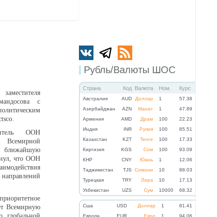
Рубль/Валюты ШОС
Страна
Код
Валюта
Ном.
Курс
 заместителя
Австралия
AUD
Доллар
1
57.38
мандосова с
Азербайджан
AZN
Манат
1
47.89
 политическим
tsco.
Армения
AMD
Драм
100
22.23
Индия
INR
Рупия
100
85.51
итель ООН
Казахстан
KZT
Тенге
100
17.33
и Всемирной
на ближайшую
Киргизия
KGS
Сом
100
93.09
нул, что ООН
КНР
CNY
Юань
1
12.06
заимодействия
Таджикистан
TJS
Сомони
10
88.03
 направлений
Турецкая
TRY
Лира
10
17.13
Узбекистан
UZS
Сум
10000
68.32
 приоритетное
Cша
USD
Доллар
1
81.41
ет Всемирную
ю глобальной
Eвропа
EUR
Евро
1
94.06