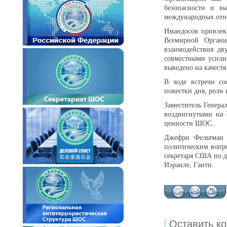
безопасности и в
международных отн
Имандосов привлек
Всемирной Органи
взаимодействия дв
совместными усили
выведено на качест
В ходе встречи со
повестки дня, роли
Заместитель Генер
воздвигнутыми на 
ценности ШОС.
Джефри Фельтман -
политическим вопр
секретаря США по 
Израиле, Гаити.
Оставить к