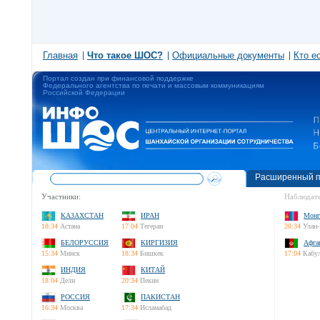
Главная
Что такое ШОС?
Официальные документы
Кто е
Портал создан при финансовой поддержке
Федерального агентства по печати и массовым коммуникациям
Российской Федерации
Расширенный п
Участники:
Наблюдате
КАЗАХСТАН
ИРАН
Монг
18:34
Астана
17:04
Тегеран
20:34
Улан-
БЕЛОРУССИЯ
КИРГИЗИЯ
Афга
15:34
Минск
18:34
Бишкек
17:04
Кабу
ИНДИЯ
КИТАЙ
18:04
Дели
20:34
Пекин
РОССИЯ
ПАКИСТАН
16:34
Москва
17:34
Исламабад