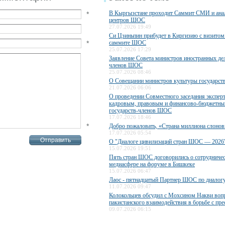
В Кыргызстане проходит Саммит СМИ и ана
*
центров ШОС
27.07.2026 19:49
Си Цзиньпин прибудет в Киргизию с визитом 
*
саммите ШОС
25.07.2026 17:29
Заявление Совета министров иностранных дел
членов ШОС
25.07.2026 08:46
О Совещании министров культуры государс
21.07.2026 06:06
О проведении Совместного заседания экспер
кадровым, правовым и финансово-бюджетны
государств-членов ШОС
17.07.2026 18:46
*
Добро пожаловать, «Страна миллиона слонов
17.07.2026 05:54
О "Диалоге цивилизаций стран ШОС — 2026
15.07.2026 19:51
Пять стран ШОС договорились о сотрудничес
медиасфере на форуме в Бишкеке
15.07.2026 06:47
Лаос - пятнадцатый Партнер ШОС по диалог
11.07.2026 09:47
Колокольцев обсудил с Мохсином Накви воп
пакистанского взаимодействия в борьбе с пр
09.07.2026 06:15