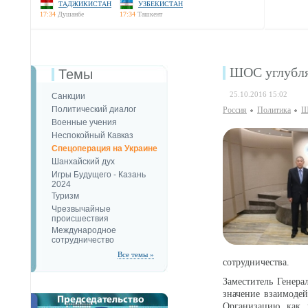
ТАДЖИКИСТАН
УЗБЕКИСТАН
17:34
Душанбе
17:34
Ташкент
ШОС углубля
Темы
25.10.2016 15:02
Санкции
Политический диалог
Россия
Политика
Ш
Военные учения
Неспокойный Кавказ
Спецоперация на Украине
Шанхайский дух
Игры Будущего - Казань
2024
Туризм
Чрезвычайные
происшествия
Международное
сотрудничество
Все темы »
сотрудничества.
Заместитель Генера
значение взаимоде
Организацию как 