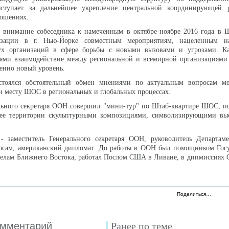
ыступает за дальнейшее укрепление центральной координирующе
ошениях.
 внимание собеседника к намеченным в октябре-ноябре 2016 года в Ш
зации в г. Нью-Йорке совместным мероприятиям, нацеленным на
ух организаций в сфере борьбы с новыми вызовами и угрозами. Ка
ями взаимодействие между региональной и всемирной организациями
венно новый уровень.
стоялся обстоятельный обмен мнениями по актуальным вопросам м
 и месту ШОС в региональных и глобальных процессах.
ального секретаря ООН совершил "мини-тур" по Штаб-квартире ШОС, п
ее территории скульптурными композициями, символизирующими вы
 заместитель Генерального секретаря ООН, руководитель Департа
осам, американский дипломат. До работы в ООН был помощником Госу
делам Ближнего Востока, работал Послом США в Ливане, в дипмиссиях
Поделиться…
омментарий
Ранее по теме