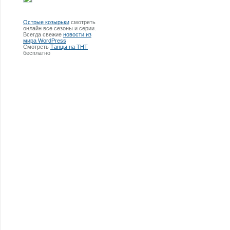
Острые козырьки
смотреть
онлайн все сезоны и серии.
Всегда свежие
новости из
мира WordPress
Смотреть
Танцы на ТНТ
бесплатно