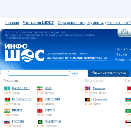
Главная
Что такое ШОС?
Официальные документы
Кто есть кто
Портал создан при финансовой поддержке
Федерального агентства по печати и массовым коммуникациям
Российской Федерации
Расширенный поиск
Участники:
Наблюдатели:
Пар
КАЗАХСТАН
ИРАН
Монголия
18:40
Астана
17:10
Тегеран
20:40
Улан-Батор
17:1
БЕЛОРУССИЯ
КИРГИЗИЯ
Афганистан
15:40
Минск
18:40
Бишкек
17:10
Кабул
17:4
ИНДИЯ
КИТАЙ
18:10
Дели
20:40
Пекин
16:4
РОССИЯ
ПАКИСТАН
16:40
Москва
17:40
Исламабад
16:4