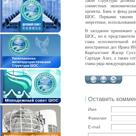
такие структуры должны
совместных экономическ
проекты. Банк и фонд раз
ШОС. Первыми такими и
энергетики, использования
В заседании принимают у
ШОС, но и представители 
глава исполнительной в
иностранных дел Ирана И
Кыргызстане Жагир Сухээ
Сартадж Азиз, а также с
главы ряда международных
Оставить комме
Имя
Фамилия
E-mail