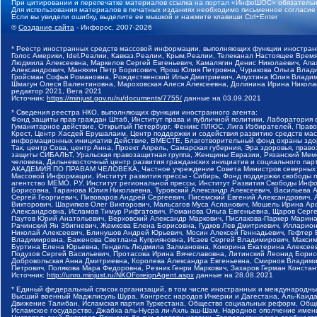
При цитировании и перепечатке материалов ссылка на портал «ИнфоШОС» обязательн
Для использования материалов в печатных изданиях необходимо письменное согласие
Если вы увидели ошибку, выделите ее мышкой и нажмите клавиши Ctrl+Enter
©
Создание сайта
- Инфорос, 2007-2026
* Реестр иностранных средств массовой информации, выполняющих функции иностранн
Голос Америки, Idel.Реалии, Кавказ.Реалии, Крым.Реалии, Телеканал Настоящее Время
Людмила Алексеевна, Маркелов Сергей Евгеньевич, Камалягин Денис Николаевич, Апах
Александрович, Маняхин Петр Борисович, Ярош Юлия Петровна, Чуракова Ольга Влади
Гройсман Софья Романовна, Рождественский Илья Дмитриевич, Апухтина Юлия Владимир
Шмагун Олеся Валентиновна, Мароховская Алеся Алексеевна, Долинина Ирина Никола
редактор 2021, Вега 2021
Источник:
https://minjust.gov.ru/ru/documents/7755/
данные на
03.09.2021
* Сведения реестра НКО, выполняющих функции иностранного агента:
Фонд защиты прав граждан Штаб, Институт права и публичной политики, Лаборатория
Гуманитарное действие, Открытый Петербург, Феникс ПЛЮС, Лига Избирателей, Правов
Крест, Центр Хасдей Ерушалаим, Центр поддержки и содействия развитию средств мас
информационных инициатив Действие, ВМЕСТЕ, Благотворительный фонд охраны здоров
Так, центр Сова, центр Анна, Проект Апрель, Самарская губерния, Эра здоровья, пр
защиты СИБАЛЬТ, Уральская правозащитная группа, Женщины Евразии, Рязанский Мемо
человека, Дальневосточный центр развития гражданских инициатив и социального пар
АКАДЕМИЯ ПО ПРАВАМ ЧЕЛОВЕКА, Частное учреждение Совета Министров северных стр
Массовой Информации, Институт развития прессы - Сибирь, Фонд поддержки свободы 
агентство МЕМО. РУ, Институт региональной прессы, Институт Развития Свободы Инф
Борисовна, Таранова Юлия Николаевна, Туровский Александр Алексеевич, Васильева 
Сергей Георгиевич, Пивоваров Андрей Сергеевич, Писемский Евгений Александрович,
Викторович, Шарипков Олег Викторович, Мальсагов Муса Асланович, Мошель Ирина Ар
Александровна, Исламов Тимур Рифгатович, Романова Ольга Евгеньевна, Щаров Серг
Паутов Юрий Анатольевич, Верховский Александр Маркович, Пислакова-Паркер Марина
Рачинский Ян Збигневич, Жемкова Елена Борисовна, Гудков Лев Дмитриевич, Иллари
Николай Алексеевич, Блинушов Андрей Юрьевич, Мосин Алексей Геннадьевич, Гефтер
Владимировна, Баженова Светлана Куприяновна, Исаев Сергей Владимирович, Максим
Буртина Елена Юрьевна, Гендель Людмила Залмановна, Кокорина Екатерина Алексеев
Подузов Сергей Васильевич, Протасова Ирина Вячеславовна, Литинский Леонид Борис
Добровольская Анна Дмитриевна, Королева Александра Евгеньевна, Смирнов Владими
Петрович, Полякова Мара Федоровна, Резник Генри Маркович, Захаров Герман Конста
Источник:
http://unro.minjust.ru/NKOForeignAgent.aspx
данные на
28.08.2021
* Единый федеральный список организаций, в том числе иностранных и международны
Высший военный Маджлисуль Шура, Конгресс народов Ичкерии и Дагестана, Аль-Каида, 
Движение Талибан, Исламская партия Туркестана, Общество социальных реформ, Общес
Исламское государство, Джабха аль-Нусра ли-Ахль аш-Шам, Народное ополчение имен