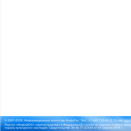
© 2007-2026, Информационное агентство ИнфоРос. Тел.: +7 495 718-84-11, E-mail:
info
Портал «ИнфоШОС» зарегистрирован в Федеральной службе по надзору в сфере массо
охраны культурного наследия. Свидетельство Эл № 77-31649 от 04 апреля 2008 г.