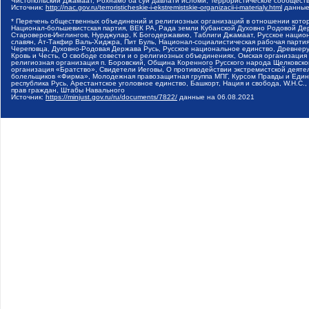
Чистопольский Джамаат, Рохнамо ба суи давлати исломи, Террористическое сообщест
Источник:
http://nac.gov.ru/terroristicheskie-i-ekstremistskie-organizacii-i-materialy.html
данные
* Перечень общественных объединений и религиозных организаций в отношении котор
Национал-большевистская партия, ВЕК РА, Рада земли Кубанской Духовно Родовой Де
Староверов-Инглингов, Нурджулар, К Богодержавию, Таблиги Джамаат, Русское наци
славян, Ат-Такфир Валь-Хиджра, Пит Буль, Национал-социалистическая рабочая парт
Череповца, Духовно-Родовая Держава Русь, Русское национальное единство, Древнер
Кровь и Честь, О свободе совести и о религиозных объединениях, Омская организаци
религиозная организация п. Боровский, Община Коренного Русского народа Щелковског
организация «Братство», Свидетели Иеговы, О противодействии экстремистской деяте
болельщиков «Фирма», Молодежная правозащитная группа МПГ, Курсом Правды и Единен
республика Русь, Арестантское уголовное единство, Башкорт, Нация и свобода, W.H.С
прав граждан, Штабы Навального
Источник:
https://minjust.gov.ru/ru/documents/7822/
данные на
06.08.2021