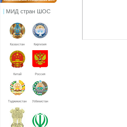
МИД стран ШОС
Казахстан
Киргизия
Китай
Россия
Таджикистан
Узбекистан