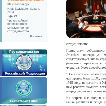
Шанхайский дух
Игры Будущего - Казань
2024
Туризм
Чрезвычайные
происшествия
Международное
сотрудничество
Все темы »
сотрудничества.
Приветствуя собравшихся
Атамбаев подчеркнул, 
свидетельствует число ст
решение о принятии в со
членства, будет способств
"Все вместе мы делаем гро
чем крепче будет ШОС, тем 
1915 году, на саммите в У
нам работать намного легч
вперед расписано, каким п
На встрече был поднят в
Банка развития и фонда р