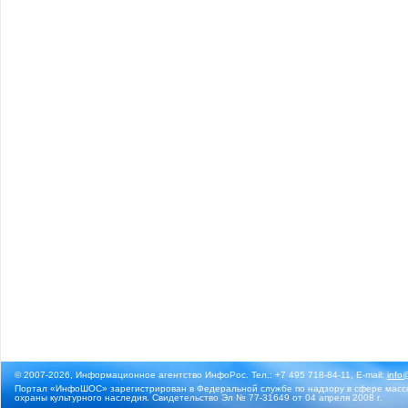
© 2007-2026, Информационное агентство ИнфоРос. Тел.: +7 495 718-84-11, E-mail:
info
Портал «ИнфоШОС» зарегистрирован в Федеральной службе по надзору в сфере массо
охраны культурного наследия. Свидетельство Эл № 77-31649 от 04 апреля 2008 г.