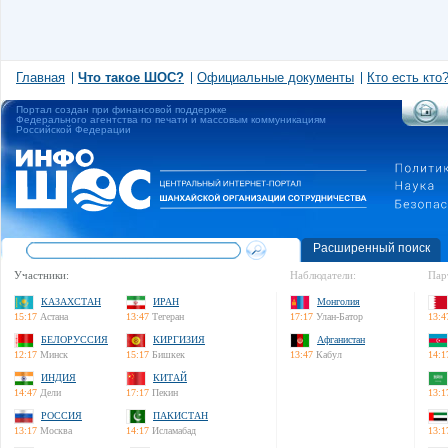
Главная
Что такое ШОС?
Официальные документы
Кто есть кто
Портал создан при финансовой поддержке
Федерального агентства по печати и массовым коммуникациям
Российской Федерации
Расширенный поиск
Участники:
Наблюдатели:
Пар
КАЗАХСТАН
ИРАН
Монголия
15:17
Астана
13:47
Тегеран
17:17
Улан-Батор
13:4
БЕЛОРУССИЯ
КИРГИЗИЯ
Афганистан
12:17
Минск
15:17
Бишкек
13:47
Кабул
14:1
ИНДИЯ
КИТАЙ
14:47
Дели
17:17
Пекин
13:1
РОССИЯ
ПАКИСТАН
13:17
Москва
14:17
Исламабад
13:1