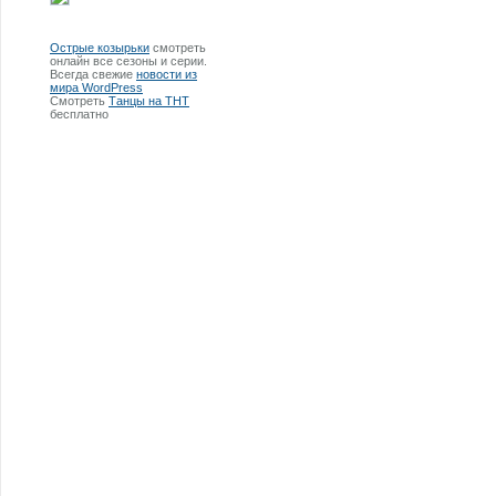
Острые козырьки
смотреть
онлайн все сезоны и серии.
Всегда свежие
новости из
мира WordPress
Смотреть
Танцы на ТНТ
бесплатно