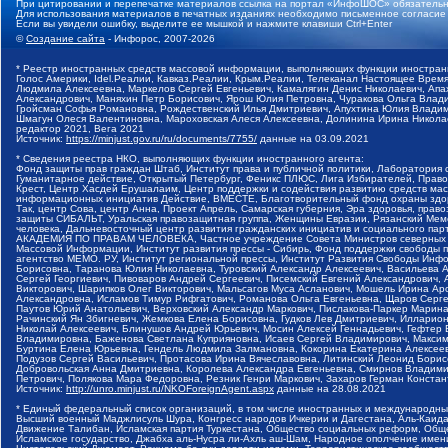
При цитировании и перепечатке материалов ссылка на портал «ИнфоШОС» обязательн
Для использования материалов в печатных изданиях необходимо письменное согласие
Если вы увидели ошибку, выделите ее мышкой и нажмите клавиши Ctrl+Enter
©
Создание сайта
- Инфорос, 2007-2026
* Реестр иностранных средств массовой информации, выполняющих функции иностранн
Голос Америки, Idel.Реалии, Кавказ.Реалии, Крым.Реалии, Телеканал Настоящее Время
Людмила Алексеевна, Маркелов Сергей Евгеньевич, Камалягин Денис Николаевич, Апах
Александрович, Маняхин Петр Борисович, Ярош Юлия Петровна, Чуракова Ольга Влади
Гройсман Софья Романовна, Рождественский Илья Дмитриевич, Апухтина Юлия Владимир
Шмагун Олеся Валентиновна, Мароховская Алеся Алексеевна, Долинина Ирина Никола
редактор 2021, Вега 2021
Источник:
https://minjust.gov.ru/ru/documents/7755/
данные на
03.09.2021
* Сведения реестра НКО, выполняющих функции иностранного агента:
Фонд защиты прав граждан Штаб, Институт права и публичной политики, Лаборатория
Гуманитарное действие, Открытый Петербург, Феникс ПЛЮС, Лига Избирателей, Правов
Крест, Центр Хасдей Ерушалаим, Центр поддержки и содействия развитию средств мас
информационных инициатив Действие, ВМЕСТЕ, Благотворительный фонд охраны здоров
Так, центр Сова, центр Анна, Проект Апрель, Самарская губерния, Эра здоровья, пр
защиты СИБАЛЬТ, Уральская правозащитная группа, Женщины Евразии, Рязанский Мемо
человека, Дальневосточный центр развития гражданских инициатив и социального пар
АКАДЕМИЯ ПО ПРАВАМ ЧЕЛОВЕКА, Частное учреждение Совета Министров северных стр
Массовой Информации, Институт развития прессы - Сибирь, Фонд поддержки свободы 
агентство МЕМО. РУ, Институт региональной прессы, Институт Развития Свободы Инф
Борисовна, Таранова Юлия Николаевна, Туровский Александр Алексеевич, Васильева 
Сергей Георгиевич, Пивоваров Андрей Сергеевич, Писемский Евгений Александрович,
Викторович, Шарипков Олег Викторович, Мальсагов Муса Асланович, Мошель Ирина Ар
Александровна, Исламов Тимур Рифгатович, Романова Ольга Евгеньевна, Щаров Серг
Паутов Юрий Анатольевич, Верховский Александр Маркович, Пислакова-Паркер Марина
Рачинский Ян Збигневич, Жемкова Елена Борисовна, Гудков Лев Дмитриевич, Иллари
Николай Алексеевич, Блинушов Андрей Юрьевич, Мосин Алексей Геннадьевич, Гефтер
Владимировна, Баженова Светлана Куприяновна, Исаев Сергей Владимирович, Максим
Буртина Елена Юрьевна, Гендель Людмила Залмановна, Кокорина Екатерина Алексеев
Подузов Сергей Васильевич, Протасова Ирина Вячеславовна, Литинский Леонид Борис
Добровольская Анна Дмитриевна, Королева Александра Евгеньевна, Смирнов Владими
Петрович, Полякова Мара Федоровна, Резник Генри Маркович, Захаров Герман Конста
Источник:
http://unro.minjust.ru/NKOForeignAgent.aspx
данные на
28.08.2021
* Единый федеральный список организаций, в том числе иностранных и международны
Высший военный Маджлисуль Шура, Конгресс народов Ичкерии и Дагестана, Аль-Каида, 
Движение Талибан, Исламская партия Туркестана, Общество социальных реформ, Общес
Исламское государство, Джабха аль-Нусра ли-Ахль аш-Шам, Народное ополчение имен