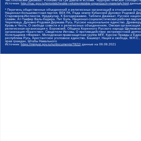
Чистопольский Джамаат, Рохнамо ба суи давлати исломи, Террористическое сообщест
Источник:
http://nac.gov.ru/terroristicheskie-i-ekstremistskie-organizacii-i-materialy.html
данные
* Перечень общественных объединений и религиозных организаций в отношении котор
Национал-большевистская партия, ВЕК РА, Рада земли Кубанской Духовно Родовой Де
Староверов-Инглингов, Нурджулар, К Богодержавию, Таблиги Джамаат, Русское наци
славян, Ат-Такфир Валь-Хиджра, Пит Буль, Национал-социалистическая рабочая парт
Череповца, Духовно-Родовая Держава Русь, Русское национальное единство, Древнер
Кровь и Честь, О свободе совести и о религиозных объединениях, Омская организаци
религиозная организация п. Боровский, Община Коренного Русского народа Щелковског
организация «Братство», Свидетели Иеговы, О противодействии экстремистской деяте
болельщиков «Фирма», Молодежная правозащитная группа МПГ, Курсом Правды и Единен
республика Русь, Арестантское уголовное единство, Башкорт, Нация и свобода, W.H.С
прав граждан, Штабы Навального
Источник:
https://minjust.gov.ru/ru/documents/7822/
данные на
06.08.2021