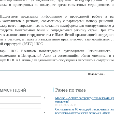
ализированными учреждениями, другими международными и ре
также о проведенных за последнее время совместных мероприятиях и
П.Драганов представил информацию о проводимой работе в ра
 конфликтов в регионе, совместному с партнерами поиску решений
режде всего направленных на создание платформы для конструктивного 
осударств Центральной Азии и сопредельных региону стран. При это
 к активизации сотрудничества с Шанхайской организацией сотрудниче
ль в регионе, а также к налаживанию практического взаимодействия с
ой структурой (РАТС) ШОС.
етарь ШОС Р.Алимов поблагодарил руководителя Регионального
ипломатии в Центральной Азии за состоявшийся обмен мнениями и п
тиру ШОС в Пекине для дальнейшего обсуждения перспектив сотрудниче
Поделиться…
омментарий
Ранее по теме
Москва – Астана: беспрецедентно высокий у
*
отношений
02.08.2026 06:45
Соглашения на 65 млрд руб. заключены в пе
*
российско-казахстанского форума в Омске