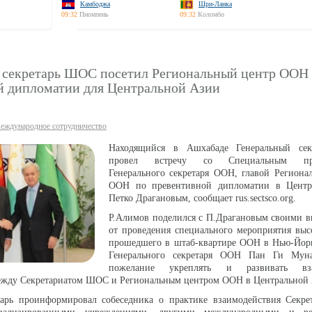
Камбоджа
Шри-Ланка
09:32
Пномпень
09:32
Коломбо
 секретарь ШОС посетил Региональный центр ООН
й дипломатии для Центральной Азии
еждународное сотрудничество
Находящийся в Ашхабаде Генеральный се
провел встречу со Специальным пред
Генерального секретаря ООН, главой Региона
ООН по превентивной дипломатии в Центр
Петко Драгановым, сообщает rus.sectsco.org.
Р.Алимов поделился с П.Драгановым своими в
от проведения специального мероприятия выс
прошедшего в штаб-квартире ООН в Нью-Йорк
Генерального секретаря ООН Пан Ги Мун
пожелание укреплять и развивать вза
между Секретариатом ШОС и Региональным центром ООН в Центральной
тарь проинформировал собеседника о практике взаимодействия Секр