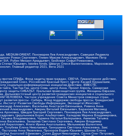
обода, MEDIUM-ORIENT, Пономарев Лев Александрович, Савицкая Людмила
Баданин Роман Сергеевич, Гликин Максим Александрович, Маняхин Петр
er SIA, Рубин Михаил Аркадьевич, Гройсман Софья Романовна,
Степан Юрьевич, Istories fonds, Шмагун Олеся Валентиновна, Мароховская
нолит, Главный редактор 2021, Вега 2021
Мы против СПИДа, Фонд защиты прав граждан, СВЕЧА, Гуманитарное действие,
 Гражданский Союз, Российский Красный Крест, Центр Хасдей Ерушалаим,
 Центр социально-информационных инициатив Действие, ВМЕСТЕ,
айга, Так-Так-Так, центр Сова, центр Анна, Проект Апрель, Самарская
Центр защиты СИБАЛЬТ, Уральская правозащитная группа, Женщины Евразии,
ка, Дальневосточный центр развития гражданских инициатив и социального
АВАМ ЧЕЛОВЕКА, Частное учреждение Совета Министров северных стран,
т развития прессы - Сибирь, Фонд поддержки свободы прессы, Гражданский
ы, Институт Развития Свободы Информации, Экозащита!-Женсовет,
ександр Алексеевич, Васильева Анастасия Евгеньевна, Ривина Анна
вгений Александрович, Аверин Виталий Евгеньевич, Барахоев Магомед
на Ароновна, Шведов Григорий Сергеевич, Пономарев Лев Александрович,
ксадрович, Цирульников Борис Альбертович, Халидова Марина Владимировна,
 Татьяна Владимировна, Чуркина Наталья Валерьевна, Акимова Татьяна
 Анна Васильевна, Захарова Светлана Сергеевна, Аверин Владимир
ксей Кириллович, Флиге Ирина Анатольевна, Мельникова Валентина
, Голубева Елена Николаевна, Ганнушкина Светлана Алексеевна, Закс
, Пастухова Анна Яковлевна, Прохоров Вадим Юрьевич, Шахова Елена
 Шабад Анатолий Ефимович, Сухих Дарья Николаевна, Орлов Олег Петрович,