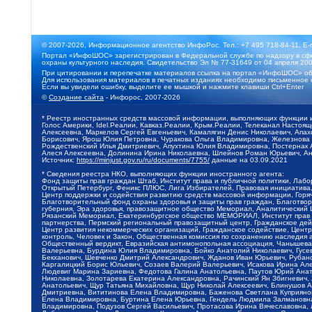
© 2007-2026, Информационное агентство ИнфоРос. Тел.: +7 495 718-84-11, E-
Портал «ИнфоШОС» зарегистрирован в Федеральной службе по надзору в сфе
охраны культурного наследия. Свидетельство Эл № 77-31649 от 04 апреля 200
При цитировании и перепечатке материалов ссылка на портал «ИнфоШОС» об
Для использования материалов в печатных изданиях необходимо письменное 
Если вы увидели ошибку, выделите ее мышкой и нажмите клавиши Ctrl+Enter
©
Создание сайта
- Инфорос, 2007-2026
* Реестр иностранных средств массовой информации, выполняющих функции 
Голос Америки, Idel.Реалии, Кавказ.Реалии, Крым.Реалии, Телеканал Настоя
Алексеевна, Маркелов Сергей Евгеньевич, Камалягин Денис Николаевич, Апах
Борисович, Ярош Юлия Петровна, Чуракова Ольга Владимировна, Железнова М
Рождественский Илья Дмитриевич, Апухтина Юлия Владимировна, Постернак Ал
Алеся Алексеевна, Долинина Ирина Николаевна, Шлейнов Роман Юрьевич, Ани
Источник:
https://minjust.gov.ru/ru/documents/7755/
данные на
03.09.2021
* Сведения реестра НКО, выполняющих функции иностранного агента:
Фонд защиты прав граждан Штаб, Институт права и публичной политики, Лаб
Открытый Петербург, Феникс ПЛЮС, Лига Избирателей, Правовая инициатива, 
Центр поддержки и содействия развитию средств массовой информации, Горя
Благотворительный фонд охраны здоровья и защиты прав граждан, Благотвори
губерния, Эра здоровья, правозащитное общество Мемориал, Аналитический 
Рязанский Мемориал, Екатеринбургское общество МЕМОРИАЛ, Институт прав ч
партнерства, Пермский региональный правозащитный центр, Гражданское де
Центр развития некоммерческих организаций, Гражданское содействие, Цент
контроль, Человек и Закон, Общественная комиссия по сохранению наследия
Общественный вердикт, Евразийская антимонопольная ассоциация, Чанышева 
Валерьевна, Бурдина Юлия Владимировна, Бойко Анатолий Николаевич, Гусев
Бекханович, Шевченко Дмитрий Александрович, Жданов Иван Юрьевич, Рубано
Каргалицкий Борис Юльевич, Созаев Валерий Валерьевич, Исакова Ирина Ал
Людевиг Марина Зариевна, Федотова Галина Анатольевна, Паутов Юрий Анато
Николаевна, Золотарева Екатерина Александровна, Рачинский Ян Збигневич
Анатольевич, Щур Татьяна Михайловна, Щур Николай Алексеевич, Блинушов 
Дмитриевна, Вититинова Елена Владимировна, Баженова Светлана Куприяновн
Елена Владимировна, Буртина Елена Юрьевна, Гендель Людмила Залмановна,
Владимировна, Подузов Сергей Васильевич, Протасова Ирина Вячеславовна, 