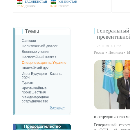
ТАДЖИКИСТАН
УЗБЕКИСТАН
07:32
Душанбе
07:32
Ташкент
Генеральный
Темы
превентивно
Санкции
Политический диалог
28.11.2016 11:38
Военные учения
Россия
Политика
М
Неспокойный Кавказ
Спецоперация на Украине
Шанхайский дух
Игры Будущего - Казань
2024
Туризм
Чрезвычайные
происшествия
Международное
сотрудничество
Все темы »
и сотрудничество 
Генеральный секре