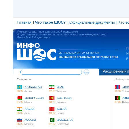
Главная
Что такое ШОС?
Официальные документы
Кто е
Портал создан при финансовой поддержке
Федерального агентства по печати и массовым коммуникациям
Российской Федерации
Расширенный п
Участники:
Наблюдате
КАЗАХСТАН
ИРАН
Монг
08:32
Астана
07:02
Тегеран
10:32
Улан-
БЕЛОРУССИЯ
КИРГИЗИЯ
Афга
05:32
Минск
08:32
Бишкек
07:02
Кабу
ИНДИЯ
КИТАЙ
08:02
Дели
10:32
Пекин
РОССИЯ
ПАКИСТАН
06:32
Москва
07:32
Исламабад