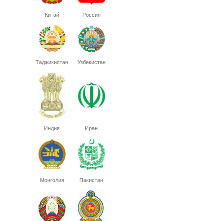
Китай
Россия
Таджикистан
Узбекистан
Индия
Иран
Монголия
Пакистан