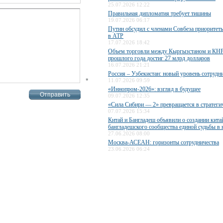
25.07.2026 12:22
Правильная дипломатия требует тишины
19.07.2026 06:17
Путин обсудил с членами Совбеза приоритет
в АТР
17.07.2026 18:42
Объем торговли между Кыргызстаном и КНР
прошлого года достиг 27 млрд долларов
16.07.2026 21:21
Россия – Узбекистан: новый уровень сотрудн
*
11.07.2026 09:59
«Иннопром-2026»: взгляд в будущее
09.07.2026 12:35
«Сила Сибири — 2» превращается в стратеги
07.07.2026 15:34
Китай и Бангладеш объявили о создании кита
бангладешского сообщества единой судьбы в
27.06.2026 08:00
Москва-АСЕАН: горизонты сотрудничества
23.06.2026 06:24