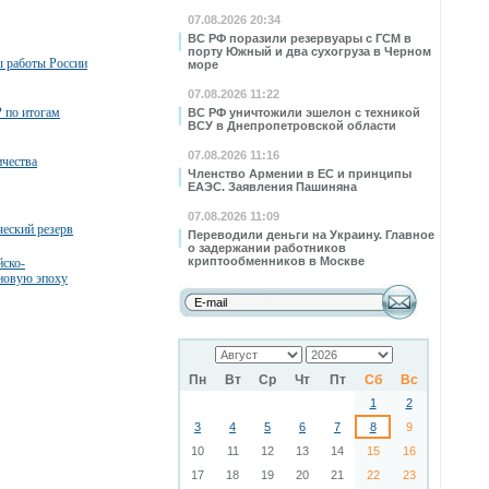
07.08.2026 20:34
ВС РФ поразили резервуары с ГСМ в
порту Южный и два сухогруза в Черном
ы работы России
море
07.08.2026 11:22
 по итогам
ВС РФ уничтожили эшелон с техникой
ВСУ в Днепропетровской области
07.08.2026 11:16
ичества
Членство Армении в ЕС и принципы
ЕАЭС. Заявления Пашиняна
07.08.2026 11:09
ческий резерв
Переводили деньги на Украину. Главное
о задержании работников
криптообменников в Москве
йско-
 новую эпоху
Пн
Вт
Ср
Чт
Пт
Сб
Вс
1
2
3
4
5
6
7
8
9
10
11
12
13
14
15
16
17
18
19
20
21
22
23