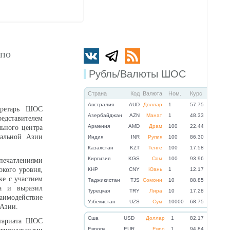
 по
Рубль/Валюты ШОС
Страна
Код
Валюта
Ном.
Курс
Австралия
AUD
Доллар
1
57.75
кретарь ШОС
Азербайджан
AZN
Манат
1
48.33
ставителем
Армения
AMD
Драм
100
22.44
льного центра
альной Азии
Индия
INR
Рупия
100
86.30
Казахстан
KZT
Тенге
100
17.58
Киргизия
KGS
Сом
100
93.96
печатлениями
окого уровня,
КНР
CNY
Юань
1
12.17
е с участием
Таджикистан
TJS
Сомони
10
88.85
а и выразил
Турецкая
TRY
Лира
10
17.28
имодействие
Узбекистан
UZS
Сум
10000
68.75
 Азии.
Cша
USD
Доллар
1
82.17
етариата ШОС
Eвропа
EUR
Евро
1
94.84