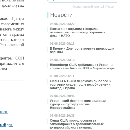
гиональными
 достигнутых
Официальный курс ЦБ России
Новости
мках Центра
 современных
08.08.2026 06:22
диалога между
Пентагон отстранил генерала,
отвечавшего за помощь Украине и
м он выразил
фланг НАТО
ства, которая
08.08.2026 06:18
 Региональной
В Киеве и Днепропетровске произошли
взрывы
 центра ООН
08.08.2026 06:13
ригласил его
Bloomberg: США добились от Украины
ства.
согласия не бить по КТК в Черном море
08.08.2026 06:11
Силы CENTCOM перехватили более 50
торговых судов после возобновления
блокады Ирана
07.08.2026 20:43
Украинский беспилотник атаковал
турецкий сухогруз возле
Новороссийска
ровень
07.08.2026 20:38
Сенат США проголосовал за
законопроект о дополнительных
рвый день
антироссийских санкциях