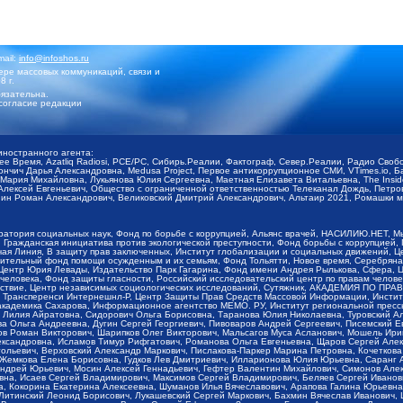
mail:
info@infoshos.ru
ре массовых коммуникаций, связи и
8 г.
язательна.
согласие редакции
иностранного агента:
щее Время, Azatliq Radiosi, PCE/PC, Сибирь.Реалии, Фактограф, Север.Реалии, Радио Св
ончич Дарья Александровна, Medusa Project, Первое антикоррупционное СМИ, VTimes.io, 
ария Михайловна, Лукьянова Юлия Сергеевна, Маетная Елизавета Витальевна, The Insid
ексей Евгеньевич, Общество с ограниченной ответственностью Телеканал Дождь, Петров 
н Роман Александрович, Великовский Дмитрий Александрович, Альтаир 2021, Ромашки мо
оратория социальных наук, Фонд по борьбе с коррупцией, Альянс врачей, НАСИЛИЮ.НЕТ, 
Гражданская инициатива против экологической преступности, Фонд борьбы с коррупцией,
чая Линия, В защиту прав заключенных, Институт глобализации и социальных движений,
тельный фонд помощи осужденным и их семьям, Фонд Тольятти, Новое время, Серебряная т
Центр Юрия Левады, Издательство Парк Гагарина, Фонд имени Андрея Рылькова, Сфера, 
еловека, Фонд защиты гласности, Российский исследовательский центр по правам челове
йствие, Центр независимых социологических исследований, Сутяжник, АКАДЕМИЯ ПО ПР
р Трансперенси Интернешнл-Р, Центр Защиты Прав Средств Массовой Информации, Институ
 академика Сахарова, Информационное агентство МЕМО. РУ, Институт региональной пресс
Лилия Айратовна, Сидорович Ольга Борисовна, Таранова Юлия Николаевна, Туровский Ал
а Ольга Андреевна, Дугин Сергей Георгиевич, Пивоваров Андрей Сергеевич, Писемский Е
в Роман Викторович, Шарипков Олег Викторович, Мальсагов Муса Асланович, Мошель Ири
ександровна, Исламов Тимур Рифгатович, Романова Ольга Евгеньевна, Щаров Сергей Але
льевич, Верховский Александр Маркович, Пислакова-Паркер Марина Петровна, Кочеткова
, Жемкова Елена Борисовна, Гудков Лев Дмитриевич, Илларионова Юлия Юрьевна, Саранг
Андрей Юрьевич, Мосин Алексей Геннадьевич, Гефтер Валентин Михайлович, Симонов Але
а, Исаев Сергей Владимирович, Максимов Сергей Владимирович, Беляев Сергей Иванович
 Кокорина Екатерина Алексеевна, Шуманов Илья Вячеславович, Арапова Галина Юрьевна
Литинский Леонид Борисович, Лукашевский Сергей Маркович, Бахмин Вячеслав Иванович,