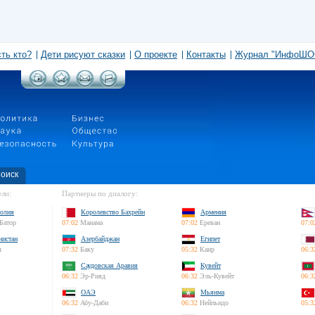
сть кто?
Дети рисуют сказки
О проекте
Контакты
Журнал "ИнфоШО
оиск
ли:
Партнеры по диалогу:
олия
Королевство Бахрейн
Армения
Батор
07:02
Манама
07:02
Ереван
07:0
нистан
Азербайджан
Египет
л
07:32
Баку
05:32
Каир
06:3
Саудовская Аравия
Кувейт
06:32
Эр-Рияд
06:32
Эль-Кувейт
06:3
ОАЭ
Мьянма
06:32
Абу-Даби
06:32
Нейпьидо
05:3