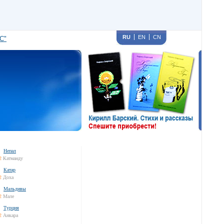
RU
EN
CN
С"
Непал
2
Катманду
Катар
2
Доха
Мальдивы
2
Мале
Турция
2
Анкара