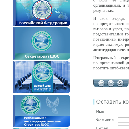
с ООН, её специ
организациями, а 
результатах.
В свою очередь 
по предотвращению
вызовов и угроз, п
представителями г
повышенный интерес
играет значимую ро
антитеррористическ
Генеральный секр
по превентивной д
посетить штаб-квар
Оставить к
Имя
Фамилия
E-mail