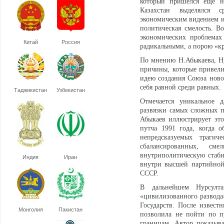
который пришелся еще н
Казахстан выделялся с
экономическим видением и 
политическая смелость. В
экономических проблемах
Китай
Россия
радикальными, а порою «к
По мнению Н.Абыкаева, Н
причины, которые привели
идею создания Союза новог
себя равной среди равных.
Таджикистан
Узбекистан
Отмечается уникальное д
развязки самых сложных п
Абыкаев иллюстрирует это,
путча 1991 года, когда 
непредсказуемых траги
сбалансированных, см
внутриполитическую стаби
Индия
Иран
внутри высшей партийной
СССР.
В дальнейшем Нурсулт
«цивилизованного развода
Государств. После извес
Монголия
Пакистан
позволила не пойти по п
границам. Автор показыва