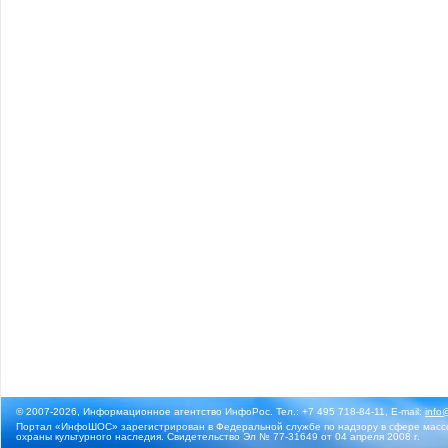
© 2007-2026, Информационное агентство ИнфоРос. Тел.: +7 495 718-84-11, E-mail:
info
Портал «ИнфоШОС» зарегистрирован в Федеральной службе по надзору в сфере массо
охраны культурного наследия. Свидетельство Эл № 77-31649 от 04 апреля 2008 г.