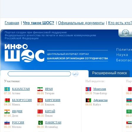
Главная
Что такое ШОС?
Официальные документы
Кто есть кто
Портал создан при финансовой поддержке
Федерального агентства по печати и массовым коммуникациям
Российской Федерации
Расширенный поиск
Участники:
Наблюдатели:
Пар
КАЗАХСТАН
ИРАН
Монголия
07:31
Астана
06:01
Тегеран
09:31
Улан-Батор
06:0
БЕЛОРУССИЯ
КИРГИЗИЯ
Афганистан
04:31
Минск
07:31
Бишкек
06:01
Кабул
06:3
ИНДИЯ
КИТАЙ
07:01
Дели
09:31
Пекин
05:3
РОССИЯ
ПАКИСТАН
05:31
Москва
06:31
Исламабад
05:3