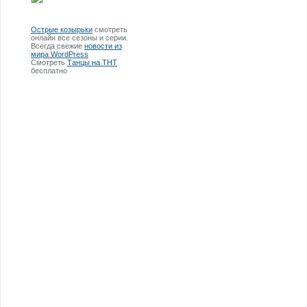
Острые козырьки
смотреть
онлайн все сезоны и серии.
Всегда свежие
новости из
мира WordPress
Смотреть
Танцы на ТНТ
бесплатно