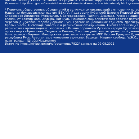
Чистопольский Джамаат, Рохнамо ба суи давлати исломи, Террористическое сообщест
Источник:
http://nac.gov.ru/terroristicheskie-i-ekstremistskie-organizacii-i-materialy.html
данные
* Перечень общественных объединений и религиозных организаций в отношении котор
Национал-большевистская партия, ВЕК РА, Рада земли Кубанской Духовно Родовой Де
Староверов-Инглингов, Нурджулар, К Богодержавию, Таблиги Джамаат, Русское наци
славян, Ат-Такфир Валь-Хиджра, Пит Буль, Национал-социалистическая рабочая парт
Череповца, Духовно-Родовая Держава Русь, Русское национальное единство, Древнер
Кровь и Честь, О свободе совести и о религиозных объединениях, Омская организаци
религиозная организация п. Боровский, Община Коренного Русского народа Щелковског
организация «Братство», Свидетели Иеговы, О противодействии экстремистской деяте
болельщиков «Фирма», Молодежная правозащитная группа МПГ, Курсом Правды и Единен
республика Русь, Арестантское уголовное единство, Башкорт, Нация и свобода, W.H.С
прав граждан, Штабы Навального
Источник:
https://minjust.gov.ru/ru/documents/7822/
данные на
06.08.2021