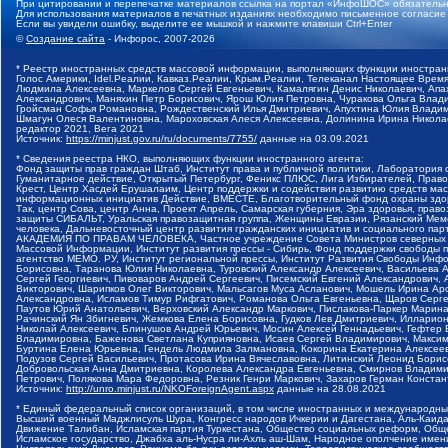
При цитировании и перепечатке материалов ссылка на портал «ИнфоШОС» обязательн
Для использования материалов в печатных изданиях необходимо письменное согласие
Если вы увидели ошибку, выделите ее мышкой и нажмите клавиши Ctrl+Enter
©
Создание сайта
- Инфорос, 2007-2026
* Реестр иностранных средств массовой информации, выполняющих функции иностранн
Голос Америки, Idel.Реалии, Кавказ.Реалии, Крым.Реалии, Телеканал Настоящее Время
Людмила Алексеевна, Маркелов Сергей Евгеньевич, Камалягин Денис Николаевич, Апах
Александрович, Маняхин Петр Борисович, Ярош Юлия Петровна, Чуракова Ольга Влади
Гройсман Софья Романовна, Рождественский Илья Дмитриевич, Апухтина Юлия Владимир
Шмагун Олеся Валентиновна, Мароховская Алеся Алексеевна, Долинина Ирина Никола
редактор 2021, Вега 2021
Источник:
https://minjust.gov.ru/ru/documents/7755/
данные на
03.09.2021
* Сведения реестра НКО, выполняющих функции иностранного агента:
Фонд защиты прав граждан Штаб, Институт права и публичной политики, Лаборатория
Гуманитарное действие, Открытый Петербург, Феникс ПЛЮС, Лига Избирателей, Правов
Крест, Центр Хасдей Ерушалаим, Центр поддержки и содействия развитию средств мас
информационных инициатив Действие, ВМЕСТЕ, Благотворительный фонд охраны здоров
Так, центр Сова, центр Анна, Проект Апрель, Самарская губерния, Эра здоровья, пр
защиты СИБАЛЬТ, Уральская правозащитная группа, Женщины Евразии, Рязанский Мемо
человека, Дальневосточный центр развития гражданских инициатив и социального пар
АКАДЕМИЯ ПО ПРАВАМ ЧЕЛОВЕКА, Частное учреждение Совета Министров северных стр
Массовой Информации, Институт развития прессы - Сибирь, Фонд поддержки свободы 
агентство МЕМО. РУ, Институт региональной прессы, Институт Развития Свободы Инф
Борисовна, Таранова Юлия Николаевна, Туровский Александр Алексеевич, Васильева 
Сергей Георгиевич, Пивоваров Андрей Сергеевич, Писемский Евгений Александрович,
Викторович, Шарипков Олег Викторович, Мальсагов Муса Асланович, Мошель Ирина Ар
Александровна, Исламов Тимур Рифгатович, Романова Ольга Евгеньевна, Щаров Серг
Паутов Юрий Анатольевич, Верховский Александр Маркович, Пислакова-Паркер Марина
Рачинский Ян Збигневич, Жемкова Елена Борисовна, Гудков Лев Дмитриевич, Иллари
Николай Алексеевич, Блинушов Андрей Юрьевич, Мосин Алексей Геннадьевич, Гефтер
Владимировна, Баженова Светлана Куприяновна, Исаев Сергей Владимирович, Максим
Буртина Елена Юрьевна, Гендель Людмила Залмановна, Кокорина Екатерина Алексеев
Подузов Сергей Васильевич, Протасова Ирина Вячеславовна, Литинский Леонид Борис
Добровольская Анна Дмитриевна, Королева Александра Евгеньевна, Смирнов Владими
Петрович, Полякова Мара Федоровна, Резник Генри Маркович, Захаров Герман Конста
Источник:
http://unro.minjust.ru/NKOForeignAgent.aspx
данные на
28.08.2021
* Единый федеральный список организаций, в том числе иностранных и международны
Высший военный Маджлисуль Шура, Конгресс народов Ичкерии и Дагестана, Аль-Каида, 
Движение Талибан, Исламская партия Туркестана, Общество социальных реформ, Общес
Исламское государство, Джабха аль-Нусра ли-Ахль аш-Шам, Народное ополчение имен