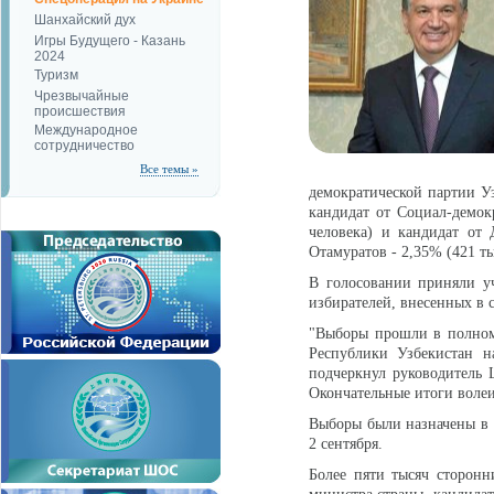
Шанхайский дух
Игры Будущего - Казань
2024
Туризм
Чрезвычайные
происшествия
Международное
сотрудничество
Все темы »
демократической партии Уз
кандидат от Социал-демок
человека) и кандидат от
Отамуратов - 2,35% (421 ты
В голосовании приняли уч
избирателей, внесенных в с
"Выборы прошли в полном 
Республики Узбекистан н
подчеркнул руководитель 
Окончательные итоги волеи
Выборы были назначены в 
2 сентября.
Более пяти тысяч сторонн