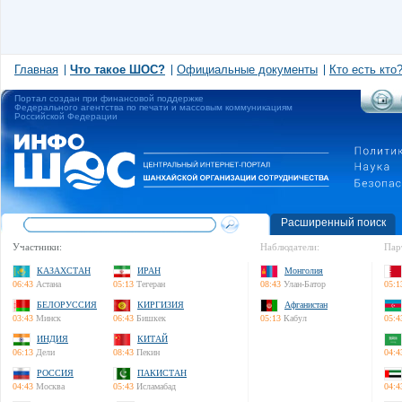
Главная
Что такое ШОС?
Официальные документы
Кто есть кто
Портал создан при финансовой поддержке
Федерального агентства по печати и массовым коммуникациям
Российской Федерации
Расширенный поиск
Участники:
Наблюдатели:
Пар
КАЗАХСТАН
ИРАН
Монголия
06:43
Астана
05:13
Тегеран
08:43
Улан-Батор
05:1
БЕЛОРУССИЯ
КИРГИЗИЯ
Афганистан
03:43
Минск
06:43
Бишкек
05:13
Кабул
05:4
ИНДИЯ
КИТАЙ
06:13
Дели
08:43
Пекин
04:4
РОССИЯ
ПАКИСТАН
04:43
Москва
05:43
Исламабад
04:4