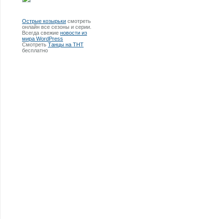
Острые козырьки
смотреть
онлайн все сезоны и серии.
Всегда свежие
новости из
мира WordPress
Смотреть
Танцы на ТНТ
бесплатно