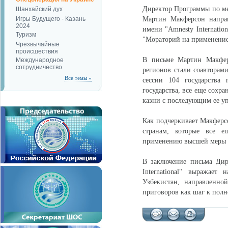
Директор Программы по м
Шанхайский дух
Игры Будущего - Казань
Мартин Макферсон напра
2024
имени "Amnesty Internatio
Туризм
"Мораторий на применение 
Чрезвычайные
происшествия
В письме Мартин Макферс
Международное
сотрудничество
регионов стали соавторам
Все темы »
сессии 104 государства 
государства, все еще сохр
казни с последующим ее у
Как подчеркивает Макферс
странам, которые все е
применению высшей меры 
В заключение письма Дире
International" выражает
Узбекистан, направленно
приговоров как шаг к полн