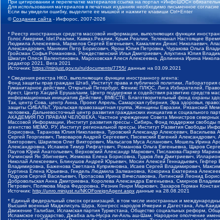
При цитировании и перепечатке материалов ссылка на портал «ИнфоШОС» обязательн
Для использования материалов в печатных изданиях необходимо письменное согласие
Если вы увидели ошибку, выделите ее мышкой и нажмите клавиши Ctrl+Enter
©
Создание сайта
- Инфорос, 2007-2026
* Реестр иностранных средств массовой информации, выполняющих функции иностранн
Голос Америки, Idel.Реалии, Кавказ.Реалии, Крым.Реалии, Телеканал Настоящее Время
Людмила Алексеевна, Маркелов Сергей Евгеньевич, Камалягин Денис Николаевич, Апах
Александрович, Маняхин Петр Борисович, Ярош Юлия Петровна, Чуракова Ольга Влади
Гройсман Софья Романовна, Рождественский Илья Дмитриевич, Апухтина Юлия Владимир
Шмагун Олеся Валентиновна, Мароховская Алеся Алексеевна, Долинина Ирина Никола
редактор 2021, Вега 2021
Источник:
https://minjust.gov.ru/ru/documents/7755/
данные на
03.09.2021
* Сведения реестра НКО, выполняющих функции иностранного агента:
Фонд защиты прав граждан Штаб, Институт права и публичной политики, Лаборатория
Гуманитарное действие, Открытый Петербург, Феникс ПЛЮС, Лига Избирателей, Правов
Крест, Центр Хасдей Ерушалаим, Центр поддержки и содействия развитию средств мас
информационных инициатив Действие, ВМЕСТЕ, Благотворительный фонд охраны здоров
Так, центр Сова, центр Анна, Проект Апрель, Самарская губерния, Эра здоровья, пр
защиты СИБАЛЬТ, Уральская правозащитная группа, Женщины Евразии, Рязанский Мемо
человека, Дальневосточный центр развития гражданских инициатив и социального пар
АКАДЕМИЯ ПО ПРАВАМ ЧЕЛОВЕКА, Частное учреждение Совета Министров северных стр
Массовой Информации, Институт развития прессы - Сибирь, Фонд поддержки свободы 
агентство МЕМО. РУ, Институт региональной прессы, Институт Развития Свободы Инф
Борисовна, Таранова Юлия Николаевна, Туровский Александр Алексеевич, Васильева 
Сергей Георгиевич, Пивоваров Андрей Сергеевич, Писемский Евгений Александрович,
Викторович, Шарипков Олег Викторович, Мальсагов Муса Асланович, Мошель Ирина Ар
Александровна, Исламов Тимур Рифгатович, Романова Ольга Евгеньевна, Щаров Серг
Паутов Юрий Анатольевич, Верховский Александр Маркович, Пислакова-Паркер Марина
Рачинский Ян Збигневич, Жемкова Елена Борисовна, Гудков Лев Дмитриевич, Иллари
Николай Алексеевич, Блинушов Андрей Юрьевич, Мосин Алексей Геннадьевич, Гефтер
Владимировна, Баженова Светлана Куприяновна, Исаев Сергей Владимирович, Максим
Буртина Елена Юрьевна, Гендель Людмила Залмановна, Кокорина Екатерина Алексеев
Подузов Сергей Васильевич, Протасова Ирина Вячеславовна, Литинский Леонид Борис
Добровольская Анна Дмитриевна, Королева Александра Евгеньевна, Смирнов Владими
Петрович, Полякова Мара Федоровна, Резник Генри Маркович, Захаров Герман Конста
Источник:
http://unro.minjust.ru/NKOForeignAgent.aspx
данные на
28.08.2021
* Единый федеральный список организаций, в том числе иностранных и международны
Высший военный Маджлисуль Шура, Конгресс народов Ичкерии и Дагестана, Аль-Каида, 
Движение Талибан, Исламская партия Туркестана, Общество социальных реформ, Общес
Исламское государство, Джабха аль-Нусра ли-Ахль аш-Шам, Народное ополчение имен