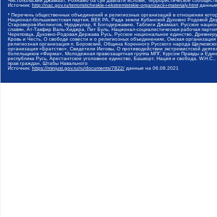
Чистопольский Джамаат, Рохнамо ба суи давлати исломи, Террористическое сообщест
Источник:
http://nac.gov.ru/terroristicheskie-i-ekstremistskie-organizacii-i-materialy.html
данные
* Перечень общественных объединений и религиозных организаций в отношении котор
Национал-большевистская партия, ВЕК РА, Рада земли Кубанской Духовно Родовой Де
Староверов-Инглингов, Нурджулар, К Богодержавию, Таблиги Джамаат, Русское наци
славян, Ат-Такфир Валь-Хиджра, Пит Буль, Национал-социалистическая рабочая парт
Череповца, Духовно-Родовая Держава Русь, Русское национальное единство, Древнер
Кровь и Честь, О свободе совести и о религиозных объединениях, Омская организаци
религиозная организация п. Боровский, Община Коренного Русского народа Щелковског
организация «Братство», Свидетели Иеговы, О противодействии экстремистской деяте
болельщиков «Фирма», Молодежная правозащитная группа МПГ, Курсом Правды и Единен
республика Русь, Арестантское уголовное единство, Башкорт, Нация и свобода, W.H.С
прав граждан, Штабы Навального
Источник:
https://minjust.gov.ru/ru/documents/7822/
данные на
06.08.2021