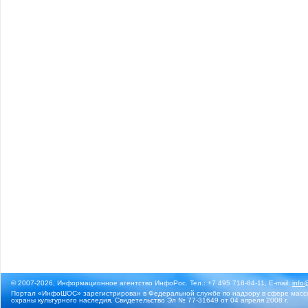
© 2007-2026, Информационное агентство ИнфоРос. Тел.: +7 495 718-84-11, E-mail:
info
Портал «ИнфоШОС» зарегистрирован в Федеральной службе по надзору в сфере массо
охраны культурного наследия. Свидетельство Эл № 77-31649 от 04 апреля 2008 г.