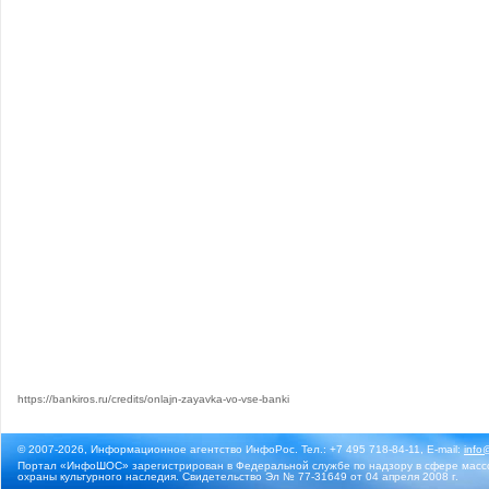
https://bankiros.ru/credits/onlajn-zayavka-vo-vse-banki
© 2007-2026, Информационное агентство ИнфоРос. Тел.: +7 495 718-84-11, E-mail:
info
Портал «ИнфоШОС» зарегистрирован в Федеральной службе по надзору в сфере массо
охраны культурного наследия. Свидетельство Эл № 77-31649 от 04 апреля 2008 г.