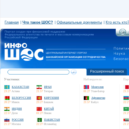
Главная
Что такое ШОС?
Официальные документы
Кто есть кто
Портал создан при финансовой поддержке
Федерального агентства по печати и массовым коммуникациям
Российской Федерации
Расширенный поиск
Участники:
Наблюдатели:
Пар
КАЗАХСТАН
ИРАН
Монголия
23:27
Астана
21:57
Тегеран
01:27
Улан-Батор
21:5
БЕЛОРУССИЯ
КИРГИЗИЯ
Афганистан
20:27
Минск
23:27
Бишкек
21:57
Кабул
22:2
ИНДИЯ
КИТАЙ
22:57
Дели
01:27
Пекин
21:2
РОССИЯ
ПАКИСТАН
21:27
Москва
22:27
Исламабад
21:2