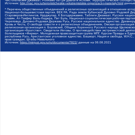
Чистопольский Джамаат, Рохнамо ба суи давлати исломи, Террористическое сообщест
Источник:
http://nac.gov.ru/terroristicheskie-i-ekstremistskie-organizacii-i-materialy.html
данные
* Перечень общественных объединений и религиозных организаций в отношении котор
Национал-большевистская партия, ВЕК РА, Рада земли Кубанской Духовно Родовой Де
Староверов-Инглингов, Нурджулар, К Богодержавию, Таблиги Джамаат, Русское наци
славян, Ат-Такфир Валь-Хиджра, Пит Буль, Национал-социалистическая рабочая парт
Череповца, Духовно-Родовая Держава Русь, Русское национальное единство, Древнер
Кровь и Честь, О свободе совести и о религиозных объединениях, Омская организаци
религиозная организация п. Боровский, Община Коренного Русского народа Щелковског
организация «Братство», Свидетели Иеговы, О противодействии экстремистской деяте
болельщиков «Фирма», Молодежная правозащитная группа МПГ, Курсом Правды и Единен
республика Русь, Арестантское уголовное единство, Башкорт, Нация и свобода, W.H.С
прав граждан, Штабы Навального
Источник:
https://minjust.gov.ru/ru/documents/7822/
данные на
06.08.2021