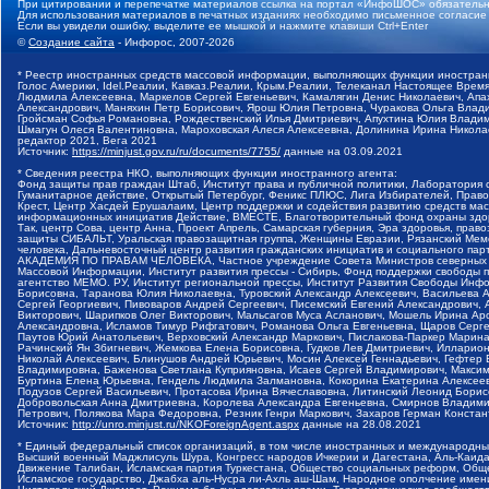
При цитировании и перепечатке материалов ссылка на портал «ИнфоШОС» обязательн
Для использования материалов в печатных изданиях необходимо письменное согласие
Если вы увидели ошибку, выделите ее мышкой и нажмите клавиши Ctrl+Enter
©
Создание сайта
- Инфорос, 2007-2026
* Реестр иностранных средств массовой информации, выполняющих функции иностранн
Голос Америки, Idel.Реалии, Кавказ.Реалии, Крым.Реалии, Телеканал Настоящее Время
Людмила Алексеевна, Маркелов Сергей Евгеньевич, Камалягин Денис Николаевич, Апах
Александрович, Маняхин Петр Борисович, Ярош Юлия Петровна, Чуракова Ольга Влади
Гройсман Софья Романовна, Рождественский Илья Дмитриевич, Апухтина Юлия Владимир
Шмагун Олеся Валентиновна, Мароховская Алеся Алексеевна, Долинина Ирина Никола
редактор 2021, Вега 2021
Источник:
https://minjust.gov.ru/ru/documents/7755/
данные на
03.09.2021
* Сведения реестра НКО, выполняющих функции иностранного агента:
Фонд защиты прав граждан Штаб, Институт права и публичной политики, Лаборатория
Гуманитарное действие, Открытый Петербург, Феникс ПЛЮС, Лига Избирателей, Правов
Крест, Центр Хасдей Ерушалаим, Центр поддержки и содействия развитию средств мас
информационных инициатив Действие, ВМЕСТЕ, Благотворительный фонд охраны здоров
Так, центр Сова, центр Анна, Проект Апрель, Самарская губерния, Эра здоровья, пр
защиты СИБАЛЬТ, Уральская правозащитная группа, Женщины Евразии, Рязанский Мемо
человека, Дальневосточный центр развития гражданских инициатив и социального пар
АКАДЕМИЯ ПО ПРАВАМ ЧЕЛОВЕКА, Частное учреждение Совета Министров северных стр
Массовой Информации, Институт развития прессы - Сибирь, Фонд поддержки свободы 
агентство МЕМО. РУ, Институт региональной прессы, Институт Развития Свободы Инф
Борисовна, Таранова Юлия Николаевна, Туровский Александр Алексеевич, Васильева 
Сергей Георгиевич, Пивоваров Андрей Сергеевич, Писемский Евгений Александрович,
Викторович, Шарипков Олег Викторович, Мальсагов Муса Асланович, Мошель Ирина Ар
Александровна, Исламов Тимур Рифгатович, Романова Ольга Евгеньевна, Щаров Серг
Паутов Юрий Анатольевич, Верховский Александр Маркович, Пислакова-Паркер Марина
Рачинский Ян Збигневич, Жемкова Елена Борисовна, Гудков Лев Дмитриевич, Иллари
Николай Алексеевич, Блинушов Андрей Юрьевич, Мосин Алексей Геннадьевич, Гефтер
Владимировна, Баженова Светлана Куприяновна, Исаев Сергей Владимирович, Максим
Буртина Елена Юрьевна, Гендель Людмила Залмановна, Кокорина Екатерина Алексеев
Подузов Сергей Васильевич, Протасова Ирина Вячеславовна, Литинский Леонид Борис
Добровольская Анна Дмитриевна, Королева Александра Евгеньевна, Смирнов Владими
Петрович, Полякова Мара Федоровна, Резник Генри Маркович, Захаров Герман Конста
Источник:
http://unro.minjust.ru/NKOForeignAgent.aspx
данные на
28.08.2021
* Единый федеральный список организаций, в том числе иностранных и международны
Высший военный Маджлисуль Шура, Конгресс народов Ичкерии и Дагестана, Аль-Каида, 
Движение Талибан, Исламская партия Туркестана, Общество социальных реформ, Общес
Исламское государство, Джабха аль-Нусра ли-Ахль аш-Шам, Народное ополчение имен