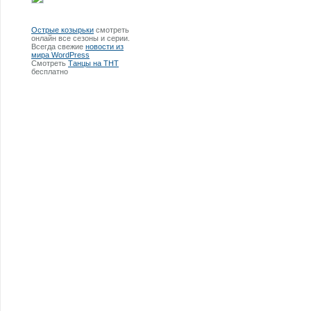
Острые козырьки
смотреть
онлайн все сезоны и серии.
Всегда свежие
новости из
мира WordPress
Смотреть
Танцы на ТНТ
бесплатно