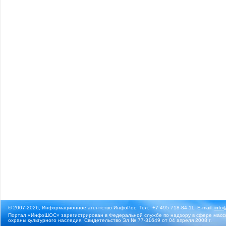
© 2007-2026, Информационное агентство ИнфоРос. Тел.: +7 495 718-84-11, E-mail:
info
Портал «ИнфоШОС» зарегистрирован в Федеральной службе по надзору в сфере массо
охраны культурного наследия. Свидетельство Эл № 77-31649 от 04 апреля 2008 г.