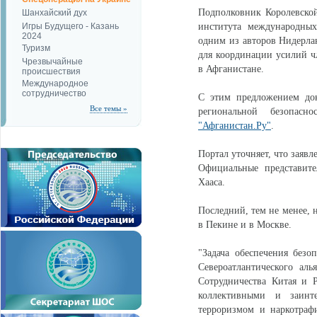
Подполковник Королевско
Шанхайский дух
Игры Будущего - Казань
института международных
2024
одним из авторов Нидерла
Туризм
для координации усилий ч
Чрезвычайные
в Афганистане.
происшествия
Международное
сотрудничество
С этим предложением до
Все темы »
региональной безопасн
"Афганистан.Ру"
.
Портал уточняет, что заяв
Официальные представит
Хааса.
Последний, тем не менее, 
в Пекине и в Москве.
"Задача обеспечения безо
Североатлантического а
Сотрудничества Китая и Р
коллективными и заинт
терроризмом и наркотраф