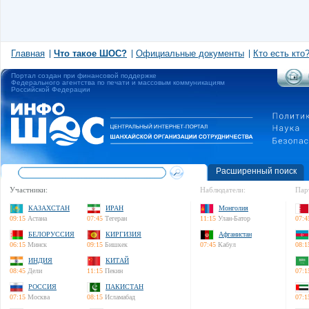
Главная
Что такое ШОС?
Официальные документы
Кто есть кто
Портал создан при финансовой поддержке
Федерального агентства по печати и массовым коммуникациям
Российской Федерации
Расширенный поиск
Участники:
Наблюдатели:
Пар
КАЗАХСТАН
ИРАН
Монголия
09:15
Астана
07:45
Тегеран
11:15
Улан-Батор
07:4
БЕЛОРУССИЯ
КИРГИЗИЯ
Афганистан
06:15
Минск
09:15
Бишкек
07:45
Кабул
08:1
ИНДИЯ
КИТАЙ
08:45
Дели
11:15
Пекин
07:1
РОССИЯ
ПАКИСТАН
07:15
Москва
08:15
Исламабад
07:1