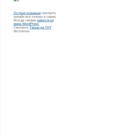
Острые козырьки
смотреть
онлайн все сезоны и серии.
Всегда свежие
новости из
мира WordPress
Смотреть
Танцы на ТНТ
бесплатно