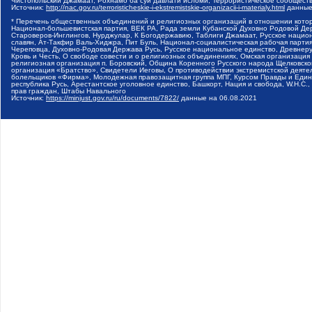
Чистопольский Джамаат, Рохнамо ба суи давлати исломи, Террористическое сообщест
Источник:
http://nac.gov.ru/terroristicheskie-i-ekstremistskie-organizacii-i-materialy.html
данные
* Перечень общественных объединений и религиозных организаций в отношении котор
Национал-большевистская партия, ВЕК РА, Рада земли Кубанской Духовно Родовой Де
Староверов-Инглингов, Нурджулар, К Богодержавию, Таблиги Джамаат, Русское наци
славян, Ат-Такфир Валь-Хиджра, Пит Буль, Национал-социалистическая рабочая парт
Череповца, Духовно-Родовая Держава Русь, Русское национальное единство, Древнер
Кровь и Честь, О свободе совести и о религиозных объединениях, Омская организаци
религиозная организация п. Боровский, Община Коренного Русского народа Щелковског
организация «Братство», Свидетели Иеговы, О противодействии экстремистской деяте
болельщиков «Фирма», Молодежная правозащитная группа МПГ, Курсом Правды и Единен
республика Русь, Арестантское уголовное единство, Башкорт, Нация и свобода, W.H.С
прав граждан, Штабы Навального
Источник:
https://minjust.gov.ru/ru/documents/7822/
данные на
06.08.2021