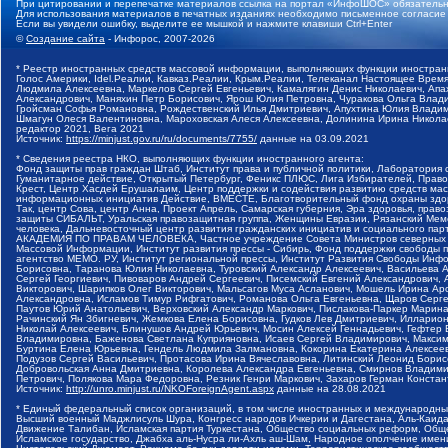
При цитировании и перепечатке материалов ссылка на портал «ИнфоШОС» обязательн
Для использования материалов в печатных изданиях необходимо письменное согласие
Если вы увидели ошибку, выделите ее мышкой и нажмите клавиши Ctrl+Enter
©
Создание сайта
- Инфорос, 2007-2026
* Реестр иностранных средств массовой информации, выполняющих функции иностранн
Голос Америки, Idel.Реалии, Кавказ.Реалии, Крым.Реалии, Телеканал Настоящее Время
Людмила Алексеевна, Маркелов Сергей Евгеньевич, Камалягин Денис Николаевич, Апах
Александрович, Маняхин Петр Борисович, Ярош Юлия Петровна, Чуракова Ольга Влади
Гройсман Софья Романовна, Рождественский Илья Дмитриевич, Апухтина Юлия Владимир
Шмагун Олеся Валентиновна, Мароховская Алеся Алексеевна, Долинина Ирина Никола
редактор 2021, Вега 2021
Источник:
https://minjust.gov.ru/ru/documents/7755/
данные на
03.09.2021
* Сведения реестра НКО, выполняющих функции иностранного агента:
Фонд защиты прав граждан Штаб, Институт права и публичной политики, Лаборатория
Гуманитарное действие, Открытый Петербург, Феникс ПЛЮС, Лига Избирателей, Правов
Крест, Центр Хасдей Ерушалаим, Центр поддержки и содействия развитию средств мас
информационных инициатив Действие, ВМЕСТЕ, Благотворительный фонд охраны здоров
Так, центр Сова, центр Анна, Проект Апрель, Самарская губерния, Эра здоровья, пр
защиты СИБАЛЬТ, Уральская правозащитная группа, Женщины Евразии, Рязанский Мемо
человека, Дальневосточный центр развития гражданских инициатив и социального пар
АКАДЕМИЯ ПО ПРАВАМ ЧЕЛОВЕКА, Частное учреждение Совета Министров северных стр
Массовой Информации, Институт развития прессы - Сибирь, Фонд поддержки свободы 
агентство МЕМО. РУ, Институт региональной прессы, Институт Развития Свободы Инф
Борисовна, Таранова Юлия Николаевна, Туровский Александр Алексеевич, Васильева 
Сергей Георгиевич, Пивоваров Андрей Сергеевич, Писемский Евгений Александрович,
Викторович, Шарипков Олег Викторович, Мальсагов Муса Асланович, Мошель Ирина Ар
Александровна, Исламов Тимур Рифгатович, Романова Ольга Евгеньевна, Щаров Серг
Паутов Юрий Анатольевич, Верховский Александр Маркович, Пислакова-Паркер Марина
Рачинский Ян Збигневич, Жемкова Елена Борисовна, Гудков Лев Дмитриевич, Иллари
Николай Алексеевич, Блинушов Андрей Юрьевич, Мосин Алексей Геннадьевич, Гефтер
Владимировна, Баженова Светлана Куприяновна, Исаев Сергей Владимирович, Максим
Буртина Елена Юрьевна, Гендель Людмила Залмановна, Кокорина Екатерина Алексеев
Подузов Сергей Васильевич, Протасова Ирина Вячеславовна, Литинский Леонид Борис
Добровольская Анна Дмитриевна, Королева Александра Евгеньевна, Смирнов Владими
Петрович, Полякова Мара Федоровна, Резник Генри Маркович, Захаров Герман Конста
Источник:
http://unro.minjust.ru/NKOForeignAgent.aspx
данные на
28.08.2021
* Единый федеральный список организаций, в том числе иностранных и международны
Высший военный Маджлисуль Шура, Конгресс народов Ичкерии и Дагестана, Аль-Каида, 
Движение Талибан, Исламская партия Туркестана, Общество социальных реформ, Общес
Исламское государство, Джабха аль-Нусра ли-Ахль аш-Шам, Народное ополчение имен