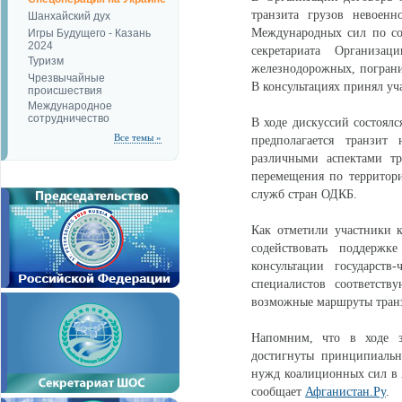
транзита грузов невоенн
Шанхайский дух
Международных сил по со
Игры Будущего - Казань
2024
секретариата Организа
Туризм
железнодорожных, пограни
Чрезвычайные
В консультациях принял у
происшествия
Международное
сотрудничество
В ходе дискуссий состоялс
Все темы »
предполагается транзит
различными аспектами тр
перемещения по территори
служб стран ОДКБ.
Как отметили участники к
содействовать поддержк
консультации государст
специалистов соответств
возможные маршруты транз
Напомним, что в ходе з
достигнуты принципиальн
нужд коалиционных сил в 
сообщает
Афганистан.Ру
.