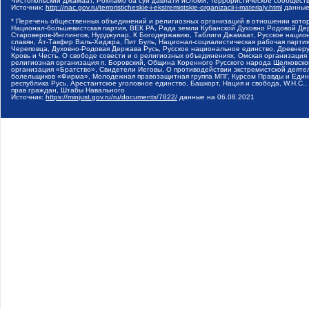
Чистопольский Джамаат, Рохнамо ба суи давлати исломи, Террористическое сообщест
Источник:
http://nac.gov.ru/terroristicheskie-i-ekstremistskie-organizacii-i-materialy.html
данные
* Перечень общественных объединений и религиозных организаций в отношении котор
Национал-большевистская партия, ВЕК РА, Рада земли Кубанской Духовно Родовой Де
Староверов-Инглингов, Нурджулар, К Богодержавию, Таблиги Джамаат, Русское наци
славян, Ат-Такфир Валь-Хиджра, Пит Буль, Национал-социалистическая рабочая парт
Череповца, Духовно-Родовая Держава Русь, Русское национальное единство, Древнер
Кровь и Честь, О свободе совести и о религиозных объединениях, Омская организаци
религиозная организация п. Боровский, Община Коренного Русского народа Щелковског
организация «Братство», Свидетели Иеговы, О противодействии экстремистской деяте
болельщиков «Фирма», Молодежная правозащитная группа МПГ, Курсом Правды и Единен
республика Русь, Арестантское уголовное единство, Башкорт, Нация и свобода, W.H.С
прав граждан, Штабы Навального
Источник:
https://minjust.gov.ru/ru/documents/7822/
данные на
06.08.2021