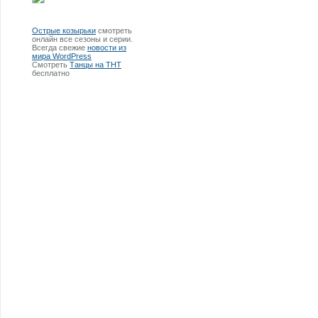
Острые козырьки
смотреть
онлайн все сезоны и серии.
Всегда свежие
новости из
мира WordPress
Смотреть
Танцы на ТНТ
бесплатно