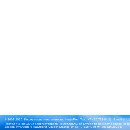
© 2007-2026, Информационное агентство ИнфоРос. Тел.: +7 495 718-84-11, E-mail:
info
Портал «ИнфоШОС» зарегистрирован в Федеральной службе по надзору в сфере массо
охраны культурного наследия. Свидетельство Эл № 77-31649 от 04 апреля 2008 г.