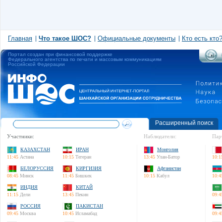
Главная
Что такое ШОС?
Официальные документы
Кто есть кто
Портал создан при финансовой поддержке
Федерального агентства по печати и массовым коммуникациям
Российской Федерации
Расширенный поиск
Участники:
Наблюдатели:
Пар
КАЗАХСТАН
ИРАН
Монголия
11:45
Астана
10:15
Тегеран
13:45
Улан-Батор
10:1
БЕЛОРУССИЯ
КИРГИЗИЯ
Афганистан
08:45
Минск
11:45
Бишкек
10:15
Кабул
10:4
ИНДИЯ
КИТАЙ
11:15
Дели
13:45
Пекин
09:4
РОССИЯ
ПАКИСТАН
09:45
Москва
10:45
Исламабад
09:4