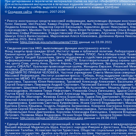
При цитировании и перепечатке материалов ссылка на портал «ИнфоШОС» обязательн
Для использования материалов в печатных изданиях необходимо письменное согласие
Если вы увидели ошибку, выделите ее мышкой и нажмите клавиши Ctrl+Enter
©
Создание сайта
- Инфорос, 2007-2026
* Реестр иностранных средств массовой информации, выполняющих функции иностранн
Голос Америки, Idel.Реалии, Кавказ.Реалии, Крым.Реалии, Телеканал Настоящее Время
Людмила Алексеевна, Маркелов Сергей Евгеньевич, Камалягин Денис Николаевич, Апах
Александрович, Маняхин Петр Борисович, Ярош Юлия Петровна, Чуракова Ольга Влади
Гройсман Софья Романовна, Рождественский Илья Дмитриевич, Апухтина Юлия Владимир
Шмагун Олеся Валентиновна, Мароховская Алеся Алексеевна, Долинина Ирина Никола
редактор 2021, Вега 2021
Источник:
https://minjust.gov.ru/ru/documents/7755/
данные на
03.09.2021
* Сведения реестра НКО, выполняющих функции иностранного агента:
Фонд защиты прав граждан Штаб, Институт права и публичной политики, Лаборатория
Гуманитарное действие, Открытый Петербург, Феникс ПЛЮС, Лига Избирателей, Правов
Крест, Центр Хасдей Ерушалаим, Центр поддержки и содействия развитию средств мас
информационных инициатив Действие, ВМЕСТЕ, Благотворительный фонд охраны здоров
Так, центр Сова, центр Анна, Проект Апрель, Самарская губерния, Эра здоровья, пр
защиты СИБАЛЬТ, Уральская правозащитная группа, Женщины Евразии, Рязанский Мемо
человека, Дальневосточный центр развития гражданских инициатив и социального пар
АКАДЕМИЯ ПО ПРАВАМ ЧЕЛОВЕКА, Частное учреждение Совета Министров северных стр
Массовой Информации, Институт развития прессы - Сибирь, Фонд поддержки свободы 
агентство МЕМО. РУ, Институт региональной прессы, Институт Развития Свободы Инф
Борисовна, Таранова Юлия Николаевна, Туровский Александр Алексеевич, Васильева 
Сергей Георгиевич, Пивоваров Андрей Сергеевич, Писемский Евгений Александрович,
Викторович, Шарипков Олег Викторович, Мальсагов Муса Асланович, Мошель Ирина Ар
Александровна, Исламов Тимур Рифгатович, Романова Ольга Евгеньевна, Щаров Серг
Паутов Юрий Анатольевич, Верховский Александр Маркович, Пислакова-Паркер Марина
Рачинский Ян Збигневич, Жемкова Елена Борисовна, Гудков Лев Дмитриевич, Иллари
Николай Алексеевич, Блинушов Андрей Юрьевич, Мосин Алексей Геннадьевич, Гефтер
Владимировна, Баженова Светлана Куприяновна, Исаев Сергей Владимирович, Максим
Буртина Елена Юрьевна, Гендель Людмила Залмановна, Кокорина Екатерина Алексеев
Подузов Сергей Васильевич, Протасова Ирина Вячеславовна, Литинский Леонид Борис
Добровольская Анна Дмитриевна, Королева Александра Евгеньевна, Смирнов Владими
Петрович, Полякова Мара Федоровна, Резник Генри Маркович, Захаров Герман Конста
Источник:
http://unro.minjust.ru/NKOForeignAgent.aspx
данные на
28.08.2021
* Единый федеральный список организаций, в том числе иностранных и международны
Высший военный Маджлисуль Шура, Конгресс народов Ичкерии и Дагестана, Аль-Каида, 
Движение Талибан, Исламская партия Туркестана, Общество социальных реформ, Общес
Исламское государство, Джабха аль-Нусра ли-Ахль аш-Шам, Народное ополчение имен