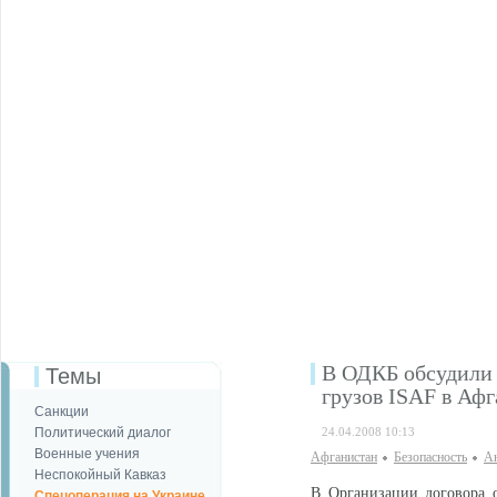
В ОДКБ обсудили 
Темы
грузов ISAF в Аф
Санкции
Политический диалог
24.04.2008 10:13
Военные учения
Афганистан
Безопаcность
Ан
Неспокойный Кавказ
В Организации договора 
Спецоперация на Украине