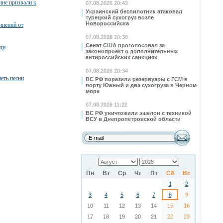
ине призвали к
07.08.2026 20:43
Украинский беспилотник атаковал
турецкий сухогруз возле
Новороссийска
инений от
07.08.2026 20:38
Сенат США проголосовал за
ди
законопроект о дополнительных
антироссийских санкциях
07.08.2026 20:34
петь песни
ВС РФ поразили резервуары с ГСМ в
порту Южный и два сухогруза в Черном
море
07.08.2026 11:22
ВС РФ уничтожили эшелон с техникой
ВСУ в Днепропетровской области
Пн
Вт
Ср
Чт
Пт
Сб
Вс
1
2
3
4
5
6
7
8
9
10
11
12
13
14
15
16
17
18
19
20
21
22
23