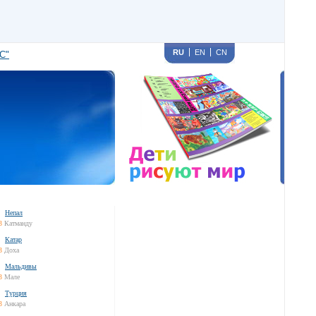
RU
EN
CN
С"
Непал
3
Катманду
Катар
3
Доха
Мальдивы
3
Мале
Турция
3
Анкара