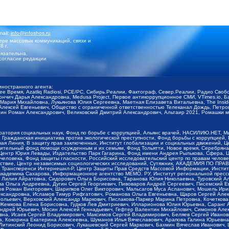
mail:
info@infoshos.ru
ре массовых коммуникаций, связи и
8 г.
язательна.
согласие редакции
иностранного агента:
щее Время, Azatliq Radiosi, PCE/PC, Сибирь.Реалии, Фактограф, Север.Реалии, Радио Св
ончич Дарья Александровна, Medusa Project, Первое антикоррупционное СМИ, VTimes.io, 
ария Михайловна, Лукьянова Юлия Сергеевна, Маетная Елизавета Витальевна, The Insid
ексей Евгеньевич, Общество с ограниченной ответственностью Телеканал Дождь, Петров 
н Роман Александрович, Великовский Дмитрий Александрович, Альтаир 2021, Ромашки мо
оратория социальных наук, Фонд по борьбе с коррупцией, Альянс врачей, НАСИЛИЮ.НЕТ, 
Гражданская инициатива против экологической преступности, Фонд борьбы с коррупцией,
чая Линия, В защиту прав заключенных, Институт глобализации и социальных движений,
тельный фонд помощи осужденным и их семьям, Фонд Тольятти, Новое время, Серебряная т
Центр Юрия Левады, Издательство Парк Гагарина, Фонд имени Андрея Рылькова, Сфера, 
еловека, Фонд защиты гласности, Российский исследовательский центр по правам челове
йствие, Центр независимых социологических исследований, Сутяжник, АКАДЕМИЯ ПО ПР
р Трансперенси Интернешнл-Р, Центр Защиты Прав Средств Массовой Информации, Институ
 академика Сахарова, Информационное агентство МЕМО. РУ, Институт региональной пресс
Лилия Айратовна, Сидорович Ольга Борисовна, Таранова Юлия Николаевна, Туровский Ал
а Ольга Андреевна, Дугин Сергей Георгиевич, Пивоваров Андрей Сергеевич, Писемский Е
в Роман Викторович, Шарипков Олег Викторович, Мальсагов Муса Асланович, Мошель Ири
ександровна, Исламов Тимур Рифгатович, Романова Ольга Евгеньевна, Щаров Сергей Але
льевич, Верховский Александр Маркович, Пислакова-Паркер Марина Петровна, Кочеткова
, Жемкова Елена Борисовна, Гудков Лев Дмитриевич, Илларионова Юлия Юрьевна, Саранг
Андрей Юрьевич, Мосин Алексей Геннадьевич, Гефтер Валентин Михайлович, Симонов Але
а, Исаев Сергей Владимирович, Максимов Сергей Владимирович, Беляев Сергей Иванович
 Кокорина Екатерина Алексеевна, Шуманов Илья Вячеславович, Арапова Галина Юрьевна
Литинский Леонид Борисович, Лукашевский Сергей Маркович, Бахмин Вячеслав Иванович,