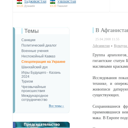
ТАДЖИКИСТАН
УЗБЕКИСТАН
13:23
Душанбе
13:23
Ташкент
В Афганиста
Темы
25.04.2008 11:55
Санкции
Политический диалог
Афганистан
Культура
Военные учения
Группа археологов
Неспокойный Кавказ
гигантские статуи 
Спецоперация на Украине
масляными краскам
Шанхайский дух
Игры Будущего - Казань
2024
Исследования пока
Туризм
технике, и опереж
Чрезвычайные
живописи датирую
происшествия
существующих.
Международное
сотрудничество
Все темы »
Сохранившиеся фр
применявшиеся неи
мака. В Европе под