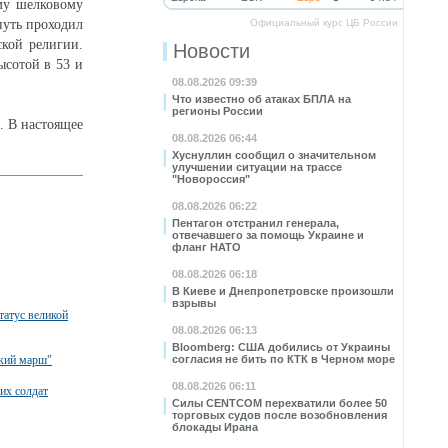
му шелковому
путь проходил
Официальный курс ЦБ России
кой религии.
Новости
ысотой в 53 и
08.08.2026 09:39
Что известно об атаках БПЛА на
регионы России
. В настоящее
08.08.2026 06:44
Хуснуллин сообщил о значительном
улучшении ситуации на трассе
"Новороссия"
08.08.2026 06:22
Пентагон отстранил генерала,
отвечавшего за помощь Украине и
фланг НАТО
08.08.2026 06:18
В Киеве и Днепропетровске произошли
взрывы
татус великой
08.08.2026 06:13
Bloomberg: США добились от Украины
ский марш"
согласия не бить по КТК в Черном море
08.08.2026 06:11
их солдат
Силы CENTCOM перехватили более 50
торговых судов после возобновления
блокады Ирана