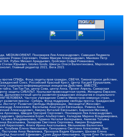
обода, MEDIUM-ORIENT, Пономарев Лев Александрович, Савицкая Людмила
Баданин Роман Сергеевич, Гликин Максим Александрович, Маняхин Петр
er SIA, Рубин Михаил Аркадьевич, Гройсман Софья Романовна,
Степан Юрьевич, Istories fonds, Шмагун Олеся Валентиновна, Мароховская
нолит, Главный редактор 2021, Вега 2021
Мы против СПИДа, Фонд защиты прав граждан, СВЕЧА, Гуманитарное действие,
 Гражданский Союз, Российский Красный Крест, Центр Хасдей Ерушалаим,
 Центр социально-информационных инициатив Действие, ВМЕСТЕ,
айга, Так-Так-Так, центр Сова, центр Анна, Проект Апрель, Самарская
Центр защиты СИБАЛЬТ, Уральская правозащитная группа, Женщины Евразии,
ка, Дальневосточный центр развития гражданских инициатив и социального
АВАМ ЧЕЛОВЕКА, Частное учреждение Совета Министров северных стран,
т развития прессы - Сибирь, Фонд поддержки свободы прессы, Гражданский
ы, Институт Развития Свободы Информации, Экозащита!-Женсовет,
ександр Алексеевич, Васильева Анастасия Евгеньевна, Ривина Анна
вгений Александрович, Аверин Виталий Евгеньевич, Барахоев Магомед
на Ароновна, Шведов Григорий Сергеевич, Пономарев Лев Александрович,
ксадрович, Цирульников Борис Альбертович, Халидова Марина Владимировна,
 Татьяна Владимировна, Чуркина Наталья Валерьевна, Акимова Татьяна
 Анна Васильевна, Захарова Светлана Сергеевна, Аверин Владимир
ксей Кириллович, Флиге Ирина Анатольевна, Мельникова Валентина
, Голубева Елена Николаевна, Ганнушкина Светлана Алексеевна, Закс
, Пастухова Анна Яковлевна, Прохоров Вадим Юрьевич, Шахова Елена
 Шабад Анатолий Ефимович, Сухих Дарья Николаевна, Орлов Олег Петрович,