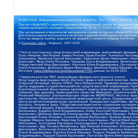
© 2007-2026, Информационное агентство ИнфоРос. Тел.: +7 495 718-84-11, E-
Портал «ИнфоШОС» зарегистрирован в Федеральной службе по надзору в сфе
охраны культурного наследия. Свидетельство Эл № 77-31649 от 04 апреля 200
При цитировании и перепечатке материалов ссылка на портал «ИнфоШОС» об
Для использования материалов в печатных изданиях необходимо письменное 
Если вы увидели ошибку, выделите ее мышкой и нажмите клавиши Ctrl+Enter
©
Создание сайта
- Инфорос, 2007-2026
* Реестр иностранных средств массовой информации, выполняющих функции 
Голос Америки, Idel.Реалии, Кавказ.Реалии, Крым.Реалии, Телеканал Настоя
Алексеевна, Маркелов Сергей Евгеньевич, Камалягин Денис Николаевич, Апах
Борисович, Ярош Юлия Петровна, Чуракова Ольга Владимировна, Железнова М
Рождественский Илья Дмитриевич, Апухтина Юлия Владимировна, Постернак Ал
Алеся Алексеевна, Долинина Ирина Николаевна, Шлейнов Роман Юрьевич, Ани
Источник:
https://minjust.gov.ru/ru/documents/7755/
данные на
03.09.2021
* Сведения реестра НКО, выполняющих функции иностранного агента:
Фонд защиты прав граждан Штаб, Институт права и публичной политики, Лаб
Открытый Петербург, Феникс ПЛЮС, Лига Избирателей, Правовая инициатива, 
Центр поддержки и содействия развитию средств массовой информации, Горя
Благотворительный фонд охраны здоровья и защиты прав граждан, Благотвори
губерния, Эра здоровья, правозащитное общество Мемориал, Аналитический 
Рязанский Мемориал, Екатеринбургское общество МЕМОРИАЛ, Институт прав ч
партнерства, Пермский региональный правозащитный центр, Гражданское де
Центр развития некоммерческих организаций, Гражданское содействие, Цент
контроль, Человек и Закон, Общественная комиссия по сохранению наследия
Общественный вердикт, Евразийская антимонопольная ассоциация, Чанышева 
Валерьевна, Бурдина Юлия Владимировна, Бойко Анатолий Николаевич, Гусев
Бекханович, Шевченко Дмитрий Александрович, Жданов Иван Юрьевич, Рубано
Каргалицкий Борис Юльевич, Созаев Валерий Валерьевич, Исакова Ирина Ал
Людевиг Марина Зариевна, Федотова Галина Анатольевна, Паутов Юрий Анато
Николаевна, Золотарева Екатерина Александровна, Рачинский Ян Збигневич
Анатольевич, Щур Татьяна Михайловна, Щур Николай Алексеевич, Блинушов 
Дмитриевна, Вититинова Елена Владимировна, Баженова Светлана Куприяновн
Елена Владимировна, Буртина Елена Юрьевна, Гендель Людмила Залмановна,
Владимировна, Подузов Сергей Васильевич, Протасова Ирина Вячеславовна, 