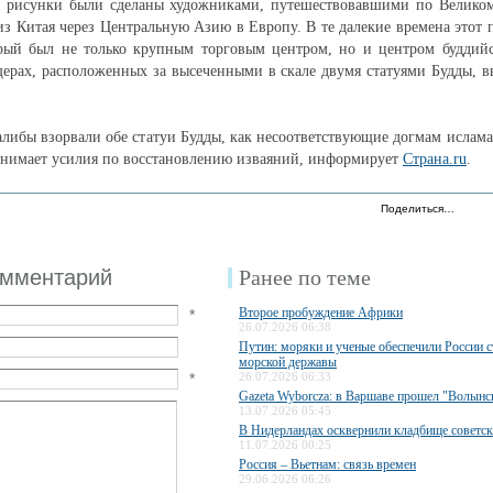
то рисунки были сделаны художниками, путешествовавшими по Велико
из Китая через Центральную Азию в Европу. В те далекие времена этот 
орый был не только крупным торговым центром, но и центром буддийс
рах, расположенных за высеченными в скале двумя статуями Будды, в
талибы взорвали обе статуи Будды, как несоответствующие догмам ислама
нимает усилия по восстановлению изваяний, информирует
Страна.ru
.
Поделиться…
омментарий
Ранее по теме
Второе пробуждение Африки
*
26.07.2026 06:38
Путин: моряки и ученые обеспечили России с
морской державы
*
26.07.2026 06:33
Gazeta Wyborcza: в Варшаве прошел "Волын
13.07.2026 05:45
В Нидерландах осквернили кладбище советск
11.07.2026 00:25
Россия – Вьетнам: связь времен
29.06.2026 06:26