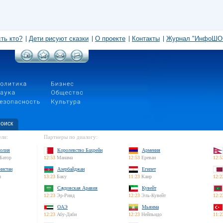
сть кто?
Дети рисуют сказки
О проекте
Контакты
Журнал "ИнфоШО
оиск
ли:
Партнеры по диалогу:
олия
Королевство Бахрейн
Армения
Батор
12:53
Манама
12:53
Ереван
12:5
нистан
Азербайджан
Египет
л
13:23
Баку
11:23
Каир
12:2
Саудовская Аравия
Кувейт
12:23
Эр-Рияд
12:23
Эль-Кувейт
12:2
ОАЭ
Мьянма
12:23
Абу-Даби
12:23
Нейпьидо
11:2