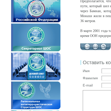
Предполагается, ч
пути, который шел 
через Бамиан, кот
Монахи жили в пеще
36 метров.
В марте 2001 года 
время ООН предпри
Оставить к
Имя
Фамилия
E-mail