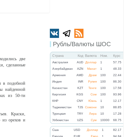
Рубль/Валюты ШОС
Страна
Код
Валюта
Ном.
Курс
ходились две
Австралия
AUD
Доллар
1
57.75
ки, сделанные
Азербайджан
AZN
Манат
1
48.33
Армения
AMD
Драм
100
22.44
Индия
INR
Рупия
100
86.30
и в подобной
Казахстан
KZT
Тенге
100
17.58
цы найденной
Киргизия
KGS
Сом
100
93.96
ах из 50-ти
КНР
CNY
Юань
1
12.17
Таджикистан
TJS
Сомони
10
88.85
ьев. Краски,
Турецкая
TRY
Лира
10
17.28
 из орехов и
Узбекистан
UZS
Сум
10000
68.75
Cша
USD
Доллар
1
82.17
Eвропа
EUR
Евро
1
94.84