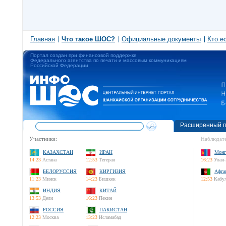
Главная
Что такое ШОС?
Официальные документы
Кто е
Портал создан при финансовой поддержке
Федерального агентства по печати и массовым коммуникациям
Российской Федерации
Расширенный п
Участники:
Наблюдате
КАЗАХСТАН
ИРАН
Монг
14:23
Астана
12:53
Тегеран
16:23
Улан-
БЕЛОРУССИЯ
КИРГИЗИЯ
Афга
11:23
Минск
14:23
Бишкек
12:53
Кабу
ИНДИЯ
КИТАЙ
13:53
Дели
16:23
Пекин
РОССИЯ
ПАКИСТАН
12:23
Москва
13:23
Исламабад