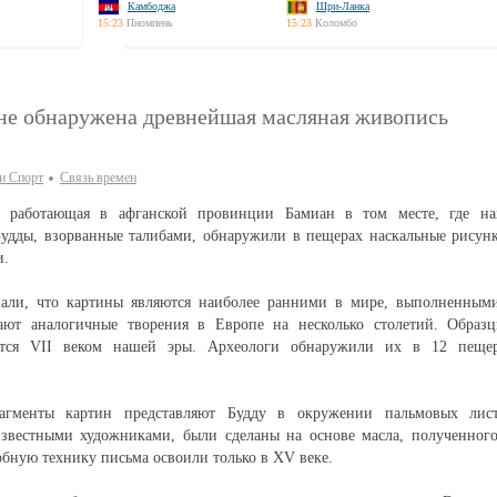
Камбоджа
Шри-Ланка
15:23
Пномпень
15:23
Коломбо
не обнаружена древнейшая масляная живопись
 и Спорт
Связь времен
, работающая в афганской провинции Бамиан в том месте, где на
Будды, взорванные талибами, обнаружили в пещерах наскальные рисун
и.
зали, что картины являются наиболее ранними в мире, выполненным
ают аналогичные творения в Европе на несколько столетий. Образ
тся VII веком нашей эры. Археологи обнаружили их в 12 пещер
агменты картин представляют Будду в окружении пальмовых лист
звестными художниками, были сделаны на основе масла, полученного
обную технику письма освоили только в XV веке.