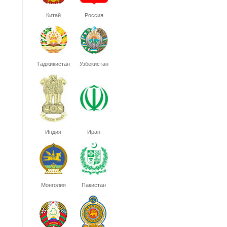
Китай
Россия
Таджикистан
Узбекистан
Индия
Иран
Монголия
Пакистан