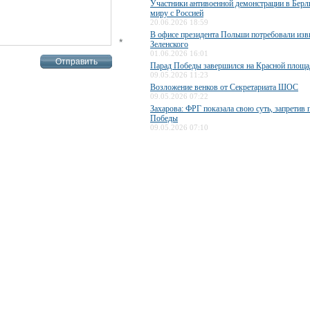
Участники антивоенной демонстрации в Берл
миру с Россией
20.06.2026 18:59
В офисе президента Польши потребовали изв
*
Зеленского
01.06.2026 16:01
Парад Победы завершился на Красной площа
09.05.2026 11:23
Возложение венков от Секретариата ШОС
09.05.2026 07:22
Захарова: ФРГ показала свою суть, запретив 
Победы
09.05.2026 07:10