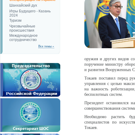
Шанхайский дух
Игры Будущего - Казань
2024
Туризм
Чрезвычайные
происшествия
Международное
сотрудничество
Все темы »
оружия и других видов со
поручение министру оборо
и развития Вооруженных Си
Токаев поставил перед р
управления с целью макси
на важность роботизации
беспилотных систем.
Президент остановился н
совершенствования систем
Необходимо растить буд
специалистов по искусст
Токаев.