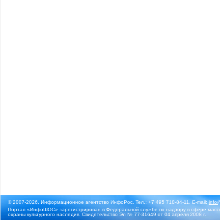
© 2007-2026, Информационное агентство ИнфоРос. Тел.: +7 495 718-84-11, E-mail:
info
Портал «ИнфоШОС» зарегистрирован в Федеральной службе по надзору в сфере массо
охраны культурного наследия. Свидетельство Эл № 77-31649 от 04 апреля 2008 г.