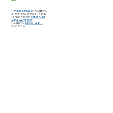
Острые козырьки
смотреть
онлайн все сезоны и серии.
Всегда свежие
новости из
мира WordPress
Смотреть
Танцы на ТНТ
бесплатно