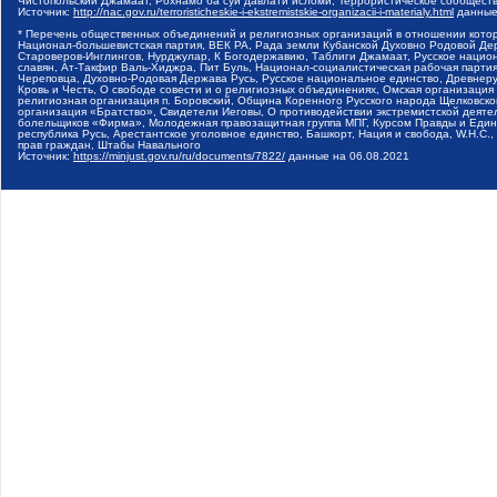
Чистопольский Джамаат, Рохнамо ба суи давлати исломи, Террористическое сообщест
Источник:
http://nac.gov.ru/terroristicheskie-i-ekstremistskie-organizacii-i-materialy.html
данные
* Перечень общественных объединений и религиозных организаций в отношении котор
Национал-большевистская партия, ВЕК РА, Рада земли Кубанской Духовно Родовой Де
Староверов-Инглингов, Нурджулар, К Богодержавию, Таблиги Джамаат, Русское наци
славян, Ат-Такфир Валь-Хиджра, Пит Буль, Национал-социалистическая рабочая парт
Череповца, Духовно-Родовая Держава Русь, Русское национальное единство, Древнер
Кровь и Честь, О свободе совести и о религиозных объединениях, Омская организаци
религиозная организация п. Боровский, Община Коренного Русского народа Щелковског
организация «Братство», Свидетели Иеговы, О противодействии экстремистской деяте
болельщиков «Фирма», Молодежная правозащитная группа МПГ, Курсом Правды и Единен
республика Русь, Арестантское уголовное единство, Башкорт, Нация и свобода, W.H.С
прав граждан, Штабы Навального
Источник:
https://minjust.gov.ru/ru/documents/7822/
данные на
06.08.2021