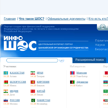
Главная
Что такое ШОС?
Официальные документы
Кто есть кто
Портал создан при финансовой поддержке
Федерального агентства по печати и массовым коммуникациям
Российской Федерации
Расширенный поиск
Участники:
Наблюдатели:
Пар
КАЗАХСТАН
ИРАН
Монголия
16:28
Астана
14:58
Тегеран
18:28
Улан-Батор
14:5
БЕЛОРУССИЯ
КИРГИЗИЯ
Афганистан
13:28
Минск
16:28
Бишкек
14:58
Кабул
15:2
ИНДИЯ
КИТАЙ
15:58
Дели
18:28
Пекин
14:2
РОССИЯ
ПАКИСТАН
14:28
Москва
15:28
Исламабад
14:2