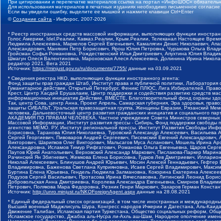
При цитировании и перепечатке материалов ссылка на портал «ИнфоШОС» обязательн
Для использования материалов в печатных изданиях необходимо письменное согласие
Если вы увидели ошибку, выделите ее мышкой и нажмите клавиши Ctrl+Enter
©
Создание сайта
- Инфорос, 2007-2026
* Реестр иностранных средств массовой информации, выполняющих функции иностранн
Голос Америки, Idel.Реалии, Кавказ.Реалии, Крым.Реалии, Телеканал Настоящее Время
Людмила Алексеевна, Маркелов Сергей Евгеньевич, Камалягин Денис Николаевич, Апах
Александрович, Маняхин Петр Борисович, Ярош Юлия Петровна, Чуракова Ольга Влади
Гройсман Софья Романовна, Рождественский Илья Дмитриевич, Апухтина Юлия Владимир
Шмагун Олеся Валентиновна, Мароховская Алеся Алексеевна, Долинина Ирина Никола
редактор 2021, Вега 2021
Источник:
https://minjust.gov.ru/ru/documents/7755/
данные на
03.09.2021
* Сведения реестра НКО, выполняющих функции иностранного агента:
Фонд защиты прав граждан Штаб, Институт права и публичной политики, Лаборатория
Гуманитарное действие, Открытый Петербург, Феникс ПЛЮС, Лига Избирателей, Правов
Крест, Центр Хасдей Ерушалаим, Центр поддержки и содействия развитию средств мас
информационных инициатив Действие, ВМЕСТЕ, Благотворительный фонд охраны здоров
Так, центр Сова, центр Анна, Проект Апрель, Самарская губерния, Эра здоровья, пр
защиты СИБАЛЬТ, Уральская правозащитная группа, Женщины Евразии, Рязанский Мемо
человека, Дальневосточный центр развития гражданских инициатив и социального пар
АКАДЕМИЯ ПО ПРАВАМ ЧЕЛОВЕКА, Частное учреждение Совета Министров северных стр
Массовой Информации, Институт развития прессы - Сибирь, Фонд поддержки свободы 
агентство МЕМО. РУ, Институт региональной прессы, Институт Развития Свободы Инф
Борисовна, Таранова Юлия Николаевна, Туровский Александр Алексеевич, Васильева 
Сергей Георгиевич, Пивоваров Андрей Сергеевич, Писемский Евгений Александрович,
Викторович, Шарипков Олег Викторович, Мальсагов Муса Асланович, Мошель Ирина Ар
Александровна, Исламов Тимур Рифгатович, Романова Ольга Евгеньевна, Щаров Серг
Паутов Юрий Анатольевич, Верховский Александр Маркович, Пислакова-Паркер Марина
Рачинский Ян Збигневич, Жемкова Елена Борисовна, Гудков Лев Дмитриевич, Иллари
Николай Алексеевич, Блинушов Андрей Юрьевич, Мосин Алексей Геннадьевич, Гефтер
Владимировна, Баженова Светлана Куприяновна, Исаев Сергей Владимирович, Максим
Буртина Елена Юрьевна, Гендель Людмила Залмановна, Кокорина Екатерина Алексеев
Подузов Сергей Васильевич, Протасова Ирина Вячеславовна, Литинский Леонид Борис
Добровольская Анна Дмитриевна, Королева Александра Евгеньевна, Смирнов Владими
Петрович, Полякова Мара Федоровна, Резник Генри Маркович, Захаров Герман Конста
Источник:
http://unro.minjust.ru/NKOForeignAgent.aspx
данные на
28.08.2021
* Единый федеральный список организаций, в том числе иностранных и международны
Высший военный Маджлисуль Шура, Конгресс народов Ичкерии и Дагестана, Аль-Каида, 
Движение Талибан, Исламская партия Туркестана, Общество социальных реформ, Общес
Исламское государство, Джабха аль-Нусра ли-Ахль аш-Шам, Народное ополчение имен