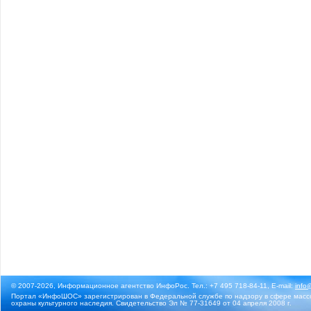
© 2007-2026, Информационное агентство ИнфоРос. Тел.: +7 495 718-84-11, E-mail:
info
Портал «ИнфоШОС» зарегистрирован в Федеральной службе по надзору в сфере массо
охраны культурного наследия. Свидетельство Эл № 77-31649 от 04 апреля 2008 г.