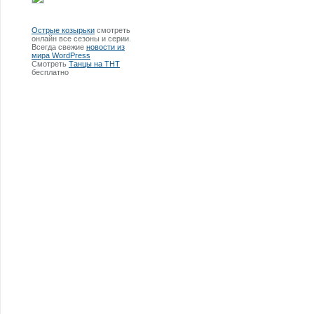
Острые козырьки
смотреть
онлайн все сезоны и серии.
Всегда свежие
новости из
мира WordPress
Смотреть
Танцы на ТНТ
бесплатно