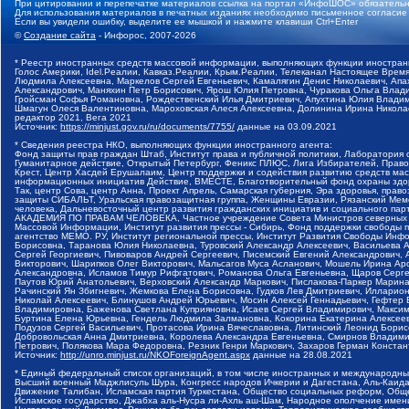
При цитировании и перепечатке материалов ссылка на портал «ИнфоШОС» обязательн
Для использования материалов в печатных изданиях необходимо письменное согласие
Если вы увидели ошибку, выделите ее мышкой и нажмите клавиши Ctrl+Enter
©
Создание сайта
- Инфорос, 2007-2026
* Реестр иностранных средств массовой информации, выполняющих функции иностранн
Голос Америки, Idel.Реалии, Кавказ.Реалии, Крым.Реалии, Телеканал Настоящее Время
Людмила Алексеевна, Маркелов Сергей Евгеньевич, Камалягин Денис Николаевич, Апах
Александрович, Маняхин Петр Борисович, Ярош Юлия Петровна, Чуракова Ольга Влади
Гройсман Софья Романовна, Рождественский Илья Дмитриевич, Апухтина Юлия Владимир
Шмагун Олеся Валентиновна, Мароховская Алеся Алексеевна, Долинина Ирина Никола
редактор 2021, Вега 2021
Источник:
https://minjust.gov.ru/ru/documents/7755/
данные на
03.09.2021
* Сведения реестра НКО, выполняющих функции иностранного агента:
Фонд защиты прав граждан Штаб, Институт права и публичной политики, Лаборатория
Гуманитарное действие, Открытый Петербург, Феникс ПЛЮС, Лига Избирателей, Правов
Крест, Центр Хасдей Ерушалаим, Центр поддержки и содействия развитию средств мас
информационных инициатив Действие, ВМЕСТЕ, Благотворительный фонд охраны здоров
Так, центр Сова, центр Анна, Проект Апрель, Самарская губерния, Эра здоровья, пр
защиты СИБАЛЬТ, Уральская правозащитная группа, Женщины Евразии, Рязанский Мемо
человека, Дальневосточный центр развития гражданских инициатив и социального пар
АКАДЕМИЯ ПО ПРАВАМ ЧЕЛОВЕКА, Частное учреждение Совета Министров северных стр
Массовой Информации, Институт развития прессы - Сибирь, Фонд поддержки свободы 
агентство МЕМО. РУ, Институт региональной прессы, Институт Развития Свободы Инф
Борисовна, Таранова Юлия Николаевна, Туровский Александр Алексеевич, Васильева 
Сергей Георгиевич, Пивоваров Андрей Сергеевич, Писемский Евгений Александрович,
Викторович, Шарипков Олег Викторович, Мальсагов Муса Асланович, Мошель Ирина Ар
Александровна, Исламов Тимур Рифгатович, Романова Ольга Евгеньевна, Щаров Серг
Паутов Юрий Анатольевич, Верховский Александр Маркович, Пислакова-Паркер Марина
Рачинский Ян Збигневич, Жемкова Елена Борисовна, Гудков Лев Дмитриевич, Иллари
Николай Алексеевич, Блинушов Андрей Юрьевич, Мосин Алексей Геннадьевич, Гефтер
Владимировна, Баженова Светлана Куприяновна, Исаев Сергей Владимирович, Максим
Буртина Елена Юрьевна, Гендель Людмила Залмановна, Кокорина Екатерина Алексеев
Подузов Сергей Васильевич, Протасова Ирина Вячеславовна, Литинский Леонид Борис
Добровольская Анна Дмитриевна, Королева Александра Евгеньевна, Смирнов Владими
Петрович, Полякова Мара Федоровна, Резник Генри Маркович, Захаров Герман Конста
Источник:
http://unro.minjust.ru/NKOForeignAgent.aspx
данные на
28.08.2021
* Единый федеральный список организаций, в том числе иностранных и международны
Высший военный Маджлисуль Шура, Конгресс народов Ичкерии и Дагестана, Аль-Каида, 
Движение Талибан, Исламская партия Туркестана, Общество социальных реформ, Общес
Исламское государство, Джабха аль-Нусра ли-Ахль аш-Шам, Народное ополчение имен