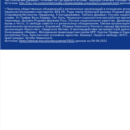
Чистопольский Джамаат, Рохнамо ба суи давлати исломи, Террористическое сообщест
Источник:
http://nac.gov.ru/terroristicheskie-i-ekstremistskie-organizacii-i-materialy.html
данные
* Перечень общественных объединений и религиозных организаций в отношении котор
Национал-большевистская партия, ВЕК РА, Рада земли Кубанской Духовно Родовой Де
Староверов-Инглингов, Нурджулар, К Богодержавию, Таблиги Джамаат, Русское наци
славян, Ат-Такфир Валь-Хиджра, Пит Буль, Национал-социалистическая рабочая парт
Череповца, Духовно-Родовая Держава Русь, Русское национальное единство, Древнер
Кровь и Честь, О свободе совести и о религиозных объединениях, Омская организаци
религиозная организация п. Боровский, Община Коренного Русского народа Щелковског
организация «Братство», Свидетели Иеговы, О противодействии экстремистской деяте
болельщиков «Фирма», Молодежная правозащитная группа МПГ, Курсом Правды и Единен
республика Русь, Арестантское уголовное единство, Башкорт, Нация и свобода, W.H.С
прав граждан, Штабы Навального
Источник:
https://minjust.gov.ru/ru/documents/7822/
данные на
06.08.2021