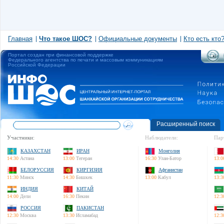
Главная
Что такое ШОС?
Официальные документы
Кто есть кто
Портал создан при финансовой поддержке
Федерального агентства по печати и массовым коммуникациям
Российской Федерации
Расширенный поиск
Участники:
Наблюдатели:
Пар
КАЗАХСТАН
ИРАН
Монголия
14:30
Астана
13:00
Тегеран
16:30
Улан-Батор
13:0
БЕЛОРУССИЯ
КИРГИЗИЯ
Афганистан
11:30
Минск
14:30
Бишкек
13:00
Кабул
13:3
ИНДИЯ
КИТАЙ
14:00
Дели
16:30
Пекин
12:3
РОССИЯ
ПАКИСТАН
12:30
Москва
13:30
Исламабад
12:3