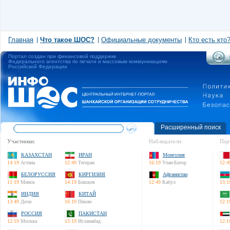
Главная
Что такое ШОС?
Официальные документы
Кто есть кто
Портал создан при финансовой поддержке
Федерального агентства по печати и массовым коммуникациям
Российской Федерации
Расширенный поиск
Участники:
Наблюдатели:
Пар
КАЗАХСТАН
ИРАН
Монголия
14:19
Астана
12:49
Тегеран
16:19
Улан-Батор
12:4
БЕЛОРУССИЯ
КИРГИЗИЯ
Афганистан
11:19
Минск
14:19
Бишкек
12:49
Кабул
13:1
ИНДИЯ
КИТАЙ
13:49
Дели
16:19
Пекин
12:1
РОССИЯ
ПАКИСТАН
12:19
Москва
13:19
Исламабад
12:1