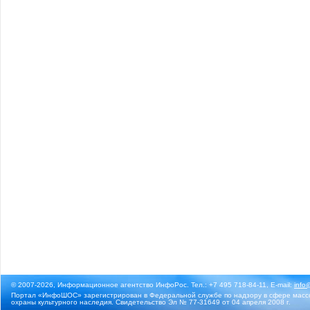
© 2007-2026, Информационное агентство ИнфоРос. Тел.: +7 495 718-84-11, E-mail:
info
Портал «ИнфоШОС» зарегистрирован в Федеральной службе по надзору в сфере массо
охраны культурного наследия. Свидетельство Эл № 77-31649 от 04 апреля 2008 г.