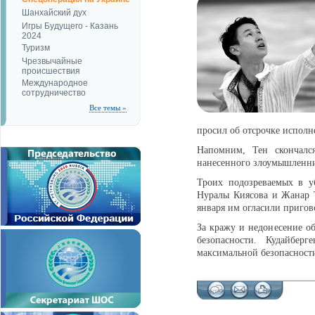
Шанхайский дух
Игры Будущего - Казань
2024
Туризм
Чрезвычайные
происшествия
Международное
сотрудничество
Все темы »
просил об отсрочке исполне
Напомним, Тен скончалс
нанесенного злоумышленни
Троих подозреваемых в у
Нуралы Киясова и Жанар Т
января им огласили пригов
За кражу и недонесение о
безопасности. Кудайбе
максимальной безопасност