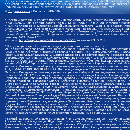
При цитировании и перепечатке материалов ссылка на портал «ИнфоШОС» обязательн
Для использования материалов в печатных изданиях необходимо письменное согласие
Если вы увидели ошибку, выделите ее мышкой и нажмите клавиши Ctrl+Enter
©
Создание сайта
- Инфорос, 2007-2026
* Реестр иностранных средств массовой информации, выполняющих функции иностранн
Голос Америки, Idel.Реалии, Кавказ.Реалии, Крым.Реалии, Телеканал Настоящее Время
Людмила Алексеевна, Маркелов Сергей Евгеньевич, Камалягин Денис Николаевич, Апах
Александрович, Маняхин Петр Борисович, Ярош Юлия Петровна, Чуракова Ольга Влади
Гройсман Софья Романовна, Рождественский Илья Дмитриевич, Апухтина Юлия Владимир
Шмагун Олеся Валентиновна, Мароховская Алеся Алексеевна, Долинина Ирина Никола
редактор 2021, Вега 2021
Источник:
https://minjust.gov.ru/ru/documents/7755/
данные на
03.09.2021
* Сведения реестра НКО, выполняющих функции иностранного агента:
Фонд защиты прав граждан Штаб, Институт права и публичной политики, Лаборатория
Гуманитарное действие, Открытый Петербург, Феникс ПЛЮС, Лига Избирателей, Правов
Крест, Центр Хасдей Ерушалаим, Центр поддержки и содействия развитию средств мас
информационных инициатив Действие, ВМЕСТЕ, Благотворительный фонд охраны здоров
Так, центр Сова, центр Анна, Проект Апрель, Самарская губерния, Эра здоровья, пр
защиты СИБАЛЬТ, Уральская правозащитная группа, Женщины Евразии, Рязанский Мемо
человека, Дальневосточный центр развития гражданских инициатив и социального пар
АКАДЕМИЯ ПО ПРАВАМ ЧЕЛОВЕКА, Частное учреждение Совета Министров северных стр
Массовой Информации, Институт развития прессы - Сибирь, Фонд поддержки свободы 
агентство МЕМО. РУ, Институт региональной прессы, Институт Развития Свободы Инф
Борисовна, Таранова Юлия Николаевна, Туровский Александр Алексеевич, Васильева 
Сергей Георгиевич, Пивоваров Андрей Сергеевич, Писемский Евгений Александрович,
Викторович, Шарипков Олег Викторович, Мальсагов Муса Асланович, Мошель Ирина Ар
Александровна, Исламов Тимур Рифгатович, Романова Ольга Евгеньевна, Щаров Серг
Паутов Юрий Анатольевич, Верховский Александр Маркович, Пислакова-Паркер Марина
Рачинский Ян Збигневич, Жемкова Елена Борисовна, Гудков Лев Дмитриевич, Иллари
Николай Алексеевич, Блинушов Андрей Юрьевич, Мосин Алексей Геннадьевич, Гефтер
Владимировна, Баженова Светлана Куприяновна, Исаев Сергей Владимирович, Максим
Буртина Елена Юрьевна, Гендель Людмила Залмановна, Кокорина Екатерина Алексеев
Подузов Сергей Васильевич, Протасова Ирина Вячеславовна, Литинский Леонид Борис
Добровольская Анна Дмитриевна, Королева Александра Евгеньевна, Смирнов Владими
Петрович, Полякова Мара Федоровна, Резник Генри Маркович, Захаров Герман Конста
Источник:
http://unro.minjust.ru/NKOForeignAgent.aspx
данные на
28.08.2021
* Единый федеральный список организаций, в том числе иностранных и международны
Высший военный Маджлисуль Шура, Конгресс народов Ичкерии и Дагестана, Аль-Каида, 
Движение Талибан, Исламская партия Туркестана, Общество социальных реформ, Общес
Исламское государство, Джабха аль-Нусра ли-Ахль аш-Шам, Народное ополчение имен