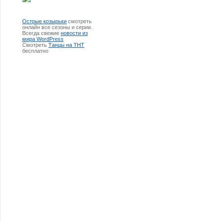
Острые козырьки
смотреть
онлайн все сезоны и серии.
Всегда свежие
новости из
мира WordPress
Смотреть
Танцы на ТНТ
бесплатно