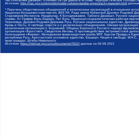
Чистопольский Джамаат, Рохнамо ба суи давлати исломи, Террористическое сообщест
Источник:
http://nac.gov.ru/terroristicheskie-i-ekstremistskie-organizacii-i-materialy.html
данные
* Перечень общественных объединений и религиозных организаций в отношении котор
Национал-большевистская партия, ВЕК РА, Рада земли Кубанской Духовно Родовой Де
Староверов-Инглингов, Нурджулар, К Богодержавию, Таблиги Джамаат, Русское наци
славян, Ат-Такфир Валь-Хиджра, Пит Буль, Национал-социалистическая рабочая парт
Череповца, Духовно-Родовая Держава Русь, Русское национальное единство, Древнер
Кровь и Честь, О свободе совести и о религиозных объединениях, Омская организаци
религиозная организация п. Боровский, Община Коренного Русского народа Щелковског
организация «Братство», Свидетели Иеговы, О противодействии экстремистской деяте
болельщиков «Фирма», Молодежная правозащитная группа МПГ, Курсом Правды и Единен
республика Русь, Арестантское уголовное единство, Башкорт, Нация и свобода, W.H.С
прав граждан, Штабы Навального
Источник:
https://minjust.gov.ru/ru/documents/7822/
данные на
06.08.2021