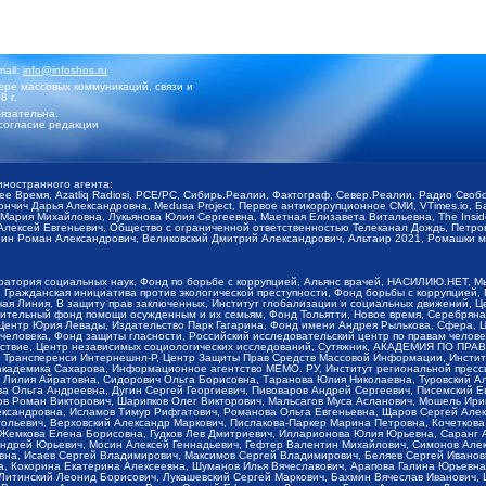
mail:
info@infoshos.ru
ре массовых коммуникаций, связи и
8 г.
язательна.
согласие редакции
иностранного агента:
щее Время, Azatliq Radiosi, PCE/PC, Сибирь.Реалии, Фактограф, Север.Реалии, Радио Св
ончич Дарья Александровна, Medusa Project, Первое антикоррупционное СМИ, VTimes.io, 
ария Михайловна, Лукьянова Юлия Сергеевна, Маетная Елизавета Витальевна, The Insid
ексей Евгеньевич, Общество с ограниченной ответственностью Телеканал Дождь, Петров 
н Роман Александрович, Великовский Дмитрий Александрович, Альтаир 2021, Ромашки мо
оратория социальных наук, Фонд по борьбе с коррупцией, Альянс врачей, НАСИЛИЮ.НЕТ, 
Гражданская инициатива против экологической преступности, Фонд борьбы с коррупцией,
чая Линия, В защиту прав заключенных, Институт глобализации и социальных движений,
тельный фонд помощи осужденным и их семьям, Фонд Тольятти, Новое время, Серебряная т
Центр Юрия Левады, Издательство Парк Гагарина, Фонд имени Андрея Рылькова, Сфера, 
еловека, Фонд защиты гласности, Российский исследовательский центр по правам челове
йствие, Центр независимых социологических исследований, Сутяжник, АКАДЕМИЯ ПО ПР
р Трансперенси Интернешнл-Р, Центр Защиты Прав Средств Массовой Информации, Институ
 академика Сахарова, Информационное агентство МЕМО. РУ, Институт региональной пресс
Лилия Айратовна, Сидорович Ольга Борисовна, Таранова Юлия Николаевна, Туровский Ал
а Ольга Андреевна, Дугин Сергей Георгиевич, Пивоваров Андрей Сергеевич, Писемский Е
в Роман Викторович, Шарипков Олег Викторович, Мальсагов Муса Асланович, Мошель Ири
ександровна, Исламов Тимур Рифгатович, Романова Ольга Евгеньевна, Щаров Сергей Але
льевич, Верховский Александр Маркович, Пислакова-Паркер Марина Петровна, Кочеткова
, Жемкова Елена Борисовна, Гудков Лев Дмитриевич, Илларионова Юлия Юрьевна, Саранг
Андрей Юрьевич, Мосин Алексей Геннадьевич, Гефтер Валентин Михайлович, Симонов Але
а, Исаев Сергей Владимирович, Максимов Сергей Владимирович, Беляев Сергей Иванович
 Кокорина Екатерина Алексеевна, Шуманов Илья Вячеславович, Арапова Галина Юрьевна
Литинский Леонид Борисович, Лукашевский Сергей Маркович, Бахмин Вячеслав Иванович,