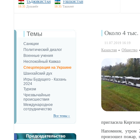
ТАДЖИКИСТАН
УЗБЕКИСТАН
18:35
Душанбе
18:35
Ташкент
Около 4 тыс.
Темы
11.07.2019 16:19
Санкции
Политический диалог
Казахстан
Общество
Военные учения
Неспокойный Кавказ
Спецоперация на Украине
Шанхайский дух
Игры Будущего - Казань
2024
Туризм
Чрезвычайные
происшествия
Международное
сотрудничество
Все темы »
пригласила Киргизи
Напомним, утром 2
произошел пожар, 