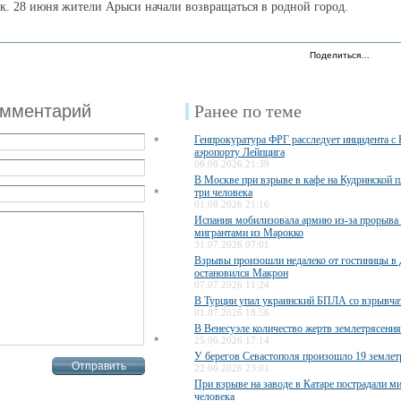
ек. 28 июня жители Арыси начали возвращаться в родной город.
Поделиться…
омментарий
Ранее по теме
Генпрокуратура ФРГ расследует инцидента с
*
аэропорту Лейпцига
06.08.2026 21:39
В Москве при взрыве в кафе на Кудринской 
*
три человека
01.08.2026 21:16
Испания мобилизовала армию из-за прорыва
мигрантами из Марокко
31.07.2026 07:01
Взрывы произошли недалеко от гостиницы в 
остановился Макрон
07.07.2026 11:24
В Турции упал украинский БПЛА со взрывча
01.07.2026 18:56
В Венесуэле количество жертв землетрясения
*
25.06.2026 17:14
У берегов Севастополя произошло 19 землет
22.06.2026 23:01
При взрыве на заводе в Катаре пострадали 
человека