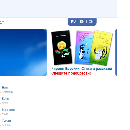
RU
EN
CN
С"
Непал
5
Катманду
Катар
5
Доха
Мальдивы
5
Мале
Турция
5
Анкара