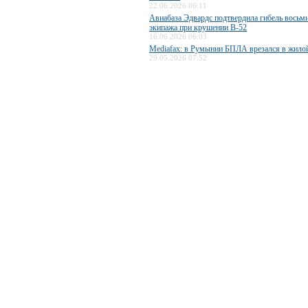
22.06.2026 06:11
Авиабаза Эдвардс подтвердила гибель восьм
экипажа при крушении B-52
16.06.2026 06:03
Mediafax: в Румынии БПЛА врезался в жило
29.05.2026 07:52