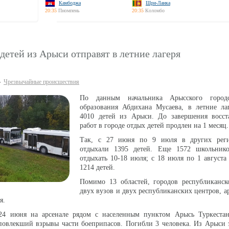
Камбоджа
Шри-Ланка
20:35
Пномпень
20:35
Коломбо
 детей из Арыси отправят в летние лагеря
Чрезвычайные происшествия
По данным начальника Арысского городс
образования Абдихана Мусаева, в летние лаг
4010 детей из Арыси. До завершения восст
работ в городе отдых детей продлен на 1 месяц.
Так, с 27 июня по 9 июля в других реги
отдыхали 1395 детей. Еще 1572 школьнико
отдыхать 10-18 июля; с 18 июля по 1 августа
1214 детей.
Помимо 13 областей, городов республиканско
двух вузов и двух республиканских центров, а
я.
4 июня на арсенале рядом с населенным пунктом Арысь Туркестан
повлекший взрывы части боеприпасов. Погибли 3 человека. Из Арыси 