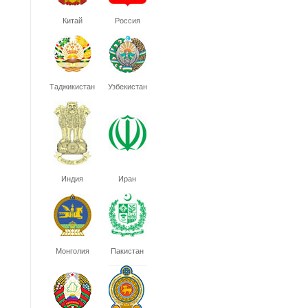
Китай
Россия
Таджикистан
Узбекистан
Индия
Иран
Монголия
Пакистан