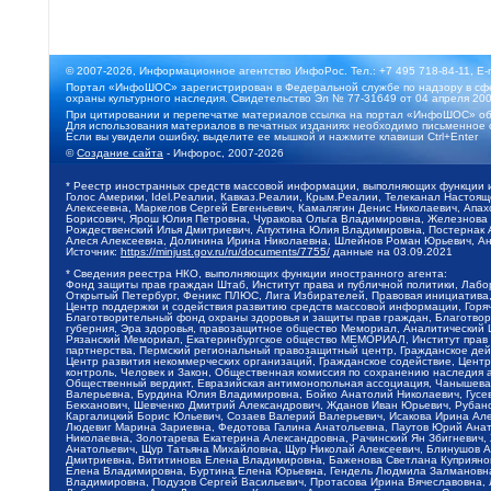
© 2007-2026, Информационное агентство ИнфоРос. Тел.: +7 495 718-84-11, E-
Портал «ИнфоШОС» зарегистрирован в Федеральной службе по надзору в сфе
охраны культурного наследия. Свидетельство Эл № 77-31649 от 04 апреля 200
При цитировании и перепечатке материалов ссылка на портал «ИнфоШОС» об
Для использования материалов в печатных изданиях необходимо письменное 
Если вы увидели ошибку, выделите ее мышкой и нажмите клавиши Ctrl+Enter
©
Создание сайта
- Инфорос, 2007-2026
* Реестр иностранных средств массовой информации, выполняющих функции 
Голос Америки, Idel.Реалии, Кавказ.Реалии, Крым.Реалии, Телеканал Настоя
Алексеевна, Маркелов Сергей Евгеньевич, Камалягин Денис Николаевич, Апах
Борисович, Ярош Юлия Петровна, Чуракова Ольга Владимировна, Железнова М
Рождественский Илья Дмитриевич, Апухтина Юлия Владимировна, Постернак Ал
Алеся Алексеевна, Долинина Ирина Николаевна, Шлейнов Роман Юрьевич, Ани
Источник:
https://minjust.gov.ru/ru/documents/7755/
данные на
03.09.2021
* Сведения реестра НКО, выполняющих функции иностранного агента:
Фонд защиты прав граждан Штаб, Институт права и публичной политики, Лаб
Открытый Петербург, Феникс ПЛЮС, Лига Избирателей, Правовая инициатива, 
Центр поддержки и содействия развитию средств массовой информации, Горя
Благотворительный фонд охраны здоровья и защиты прав граждан, Благотвори
губерния, Эра здоровья, правозащитное общество Мемориал, Аналитический 
Рязанский Мемориал, Екатеринбургское общество МЕМОРИАЛ, Институт прав ч
партнерства, Пермский региональный правозащитный центр, Гражданское де
Центр развития некоммерческих организаций, Гражданское содействие, Цент
контроль, Человек и Закон, Общественная комиссия по сохранению наследия
Общественный вердикт, Евразийская антимонопольная ассоциация, Чанышева 
Валерьевна, Бурдина Юлия Владимировна, Бойко Анатолий Николаевич, Гусев
Бекханович, Шевченко Дмитрий Александрович, Жданов Иван Юрьевич, Рубано
Каргалицкий Борис Юльевич, Созаев Валерий Валерьевич, Исакова Ирина Ал
Людевиг Марина Зариевна, Федотова Галина Анатольевна, Паутов Юрий Анато
Николаевна, Золотарева Екатерина Александровна, Рачинский Ян Збигневич
Анатольевич, Щур Татьяна Михайловна, Щур Николай Алексеевич, Блинушов 
Дмитриевна, Вититинова Елена Владимировна, Баженова Светлана Куприяновн
Елена Владимировна, Буртина Елена Юрьевна, Гендель Людмила Залмановна,
Владимировна, Подузов Сергей Васильевич, Протасова Ирина Вячеславовна, 