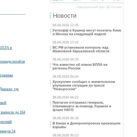
Официальный курс ЦБ России
Новости
08.08.2026 17:25
Уиткофф и Кушнер могут посетить Киев
и Москву на следующей неделе
08.08.2026 17:22
 БПЛА в
ВС РФ установили контроль над
Ивановкой Харьковской области
08.08.2026 09:39
площади погибли
Что известно об атаках БПЛА на
регионы России
 границы
08.08.2026 06:44
Хуснуллин сообщил о значительном
улучшении ситуации на трассе
Дамаске, где
"Новороссия"
08.08.2026 06:22
ткой
Пентагон отстранил генерала,
отвечавшего за помощь Украине и
фланг НАТО
 выросло до 164
08.08.2026 06:18
рясений
В Киеве и Днепропетровске произошли
взрывы
минимум 54
08.08.2026 06:13