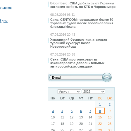
Bloomberg: США добились от Украины
согласия не бить по КТК в Черном море
и членов
08.08.2026 06:11
Силы CENTCOM перехватили более 50
й дом
торговых судов после возобновления
блокады Ирана
07.08.2026 20:43
Украинский беспилотник атаковал
турецкий сухогруз возле
Новороссийска
07.08.2026 20:38
Сенат США проголосовал за
законопроект о дополнительных
антироссийских санкциях
Пн
Вт
Ср
Чт
Пт
Сб
Вс
1
2
3
4
5
6
7
8
9
10
11
12
13
14
15
16
17
18
19
20
21
22
23
24
25
26
27
28
29
30