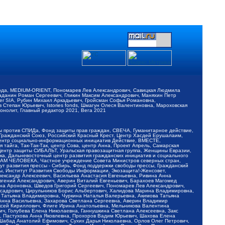
обода, MEDIUM-ORIENT, Пономарев Лев Александрович, Савицкая Людмила
Баданин Роман Сергеевич, Гликин Максим Александрович, Маняхин Петр
er SIA, Рубин Михаил Аркадьевич, Гройсман Софья Романовна,
Степан Юрьевич, Istories fonds, Шмагун Олеся Валентиновна, Мароховская
нолит, Главный редактор 2021, Вега 2021
Мы против СПИДа, Фонд защиты прав граждан, СВЕЧА, Гуманитарное действие,
 Гражданский Союз, Российский Красный Крест, Центр Хасдей Ерушалаим,
 Центр социально-информационных инициатив Действие, ВМЕСТЕ,
айга, Так-Так-Так, центр Сова, центр Анна, Проект Апрель, Самарская
Центр защиты СИБАЛЬТ, Уральская правозащитная группа, Женщины Евразии,
ка, Дальневосточный центр развития гражданских инициатив и социального
АВАМ ЧЕЛОВЕКА, Частное учреждение Совета Министров северных стран,
т развития прессы - Сибирь, Фонд поддержки свободы прессы, Гражданский
ы, Институт Развития Свободы Информации, Экозащита!-Женсовет,
ександр Алексеевич, Васильева Анастасия Евгеньевна, Ривина Анна
вгений Александрович, Аверин Виталий Евгеньевич, Барахоев Магомед
на Ароновна, Шведов Григорий Сергеевич, Пономарев Лев Александрович,
ксадрович, Цирульников Борис Альбертович, Халидова Марина Владимировна,
 Татьяна Владимировна, Чуркина Наталья Валерьевна, Акимова Татьяна
 Анна Васильевна, Захарова Светлана Сергеевна, Аверин Владимир
ксей Кириллович, Флиге Ирина Анатольевна, Мельникова Валентина
, Голубева Елена Николаевна, Ганнушкина Светлана Алексеевна, Закс
, Пастухова Анна Яковлевна, Прохоров Вадим Юрьевич, Шахова Елена
 Шабад Анатолий Ефимович, Сухих Дарья Николаевна, Орлов Олег Петрович,