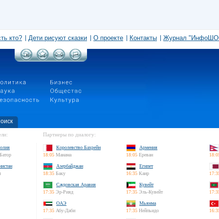
сть кто?
Дети рисуют сказки
О проекте
Контакты
Журнал "ИнфоШО
оиск
ли:
Партнеры по диалогу:
олия
Королевство Бахрейн
Армения
Батор
18:05
Манама
18:05
Ереван
18:0
нистан
Азербайджан
Египет
л
18:35
Баку
16:35
Каир
17:3
Саудовская Аравия
Кувейт
17:35
Эр-Рияд
17:35
Эль-Кувейт
17:3
ОАЭ
Мьянма
17:35
Абу-Даби
17:35
Нейпьидо
16:3