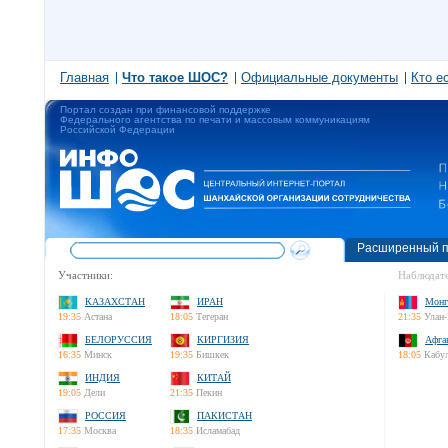
Главная
Что такое ШОС?
Официальные документы
Кто е
Портал создан при финансовой поддержке
Федерального агентства по печати и массовым коммуникациям
Российской Федерации
Расширенный п
Участники:
Наблюдате
КАЗАХСТАН
ИРАН
Монг
19:35
Астана
18:05
Тегеран
21:35
Улан-
БЕЛОРУССИЯ
КИРГИЗИЯ
Афга
16:35
Минск
19:35
Бишкек
18:05
Кабу
ИНДИЯ
КИТАЙ
19:05
Дели
21:35
Пекин
РОССИЯ
ПАКИСТАН
17:35
Москва
18:35
Исламабад