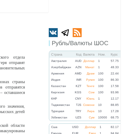
Рубль/Валюты ШОС
Страна
Код
Валюта
Ном.
Курс
кого отдела
Австралия
AUD
Доллар
1
57.75
еря отправят
Азербайджан
AZN
Манат
1
48.33
ановительных
Армения
AMD
Драм
100
22.44
Индия
INR
Рупия
100
86.30
онах страны
Казахстан
KZT
Тенге
100
17.58
в отправятся
 – оставшиеся
Киргизия
KGS
Сом
100
93.96
КНР
CNY
Юань
1
12.17
Таджикистан
TJS
Сомони
10
88.85
го значения,
рысских детей
Турецкая
TRY
Лира
10
17.28
Узбекистан
UZS
Сум
10000
68.75
ской области
Cша
USD
Доллар
1
82.17
эвакуированы
Eвропа
EUR
Евро
1
94.84