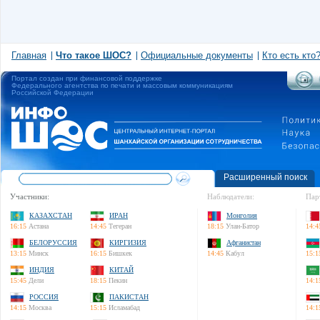
Главная
Что такое ШОС?
Официальные документы
Кто есть кто
Портал создан при финансовой поддержке
Федерального агентства по печати и массовым коммуникациям
Российской Федерации
Расширенный поиск
Участники:
Наблюдатели:
Пар
КАЗАХСТАН
ИРАН
Монголия
16:15
Астана
14:45
Тегеран
18:15
Улан-Батор
14:4
БЕЛОРУССИЯ
КИРГИЗИЯ
Афганистан
13:15
Минск
16:15
Бишкек
14:45
Кабул
15:1
ИНДИЯ
КИТАЙ
15:45
Дели
18:15
Пекин
14:1
РОССИЯ
ПАКИСТАН
14:15
Москва
15:15
Исламабад
14:1