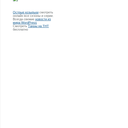
Острые козырьки
смотреть
онлайн все сезоны и серии.
Всегда свежие
новости из
мира WordPress
Смотреть
Танцы на ТНТ
бесплатно