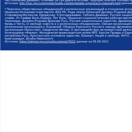
Чистопольский Джамаат, Рохнамо ба суи давлати исломи, Террористическое сообщест
Источник:
http://nac.gov.ru/terroristicheskie-i-ekstremistskie-organizacii-i-materialy.html
данные
* Перечень общественных объединений и религиозных организаций в отношении котор
Национал-большевистская партия, ВЕК РА, Рада земли Кубанской Духовно Родовой Де
Староверов-Инглингов, Нурджулар, К Богодержавию, Таблиги Джамаат, Русское наци
славян, Ат-Такфир Валь-Хиджра, Пит Буль, Национал-социалистическая рабочая парт
Череповца, Духовно-Родовая Держава Русь, Русское национальное единство, Древнер
Кровь и Честь, О свободе совести и о религиозных объединениях, Омская организаци
религиозная организация п. Боровский, Община Коренного Русского народа Щелковског
организация «Братство», Свидетели Иеговы, О противодействии экстремистской деяте
болельщиков «Фирма», Молодежная правозащитная группа МПГ, Курсом Правды и Единен
республика Русь, Арестантское уголовное единство, Башкорт, Нация и свобода, W.H.С
прав граждан, Штабы Навального
Источник:
https://minjust.gov.ru/ru/documents/7822/
данные на
06.08.2021