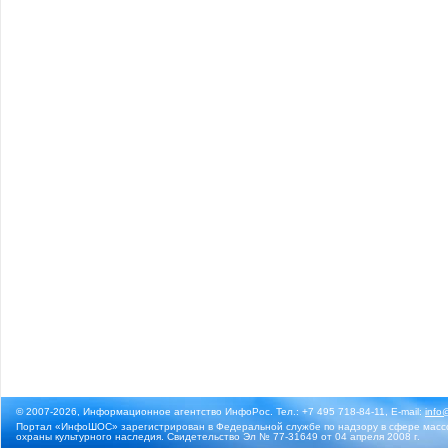
© 2007-2026, Информационное агентство ИнфоРос. Тел.: +7 495 718-84-11, E-mail:
info
Портал «ИнфоШОС» зарегистрирован в Федеральной службе по надзору в сфере массо
охраны культурного наследия. Свидетельство Эл № 77-31649 от 04 апреля 2008 г.