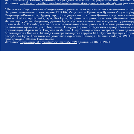
Чистопольский Джамаат, Рохнамо ба суи давлати исломи, Террористическое сообщест
Источник:
http://nac.gov.ru/terroristicheskie-i-ekstremistskie-organizacii-i-materialy.html
данные
* Перечень общественных объединений и религиозных организаций в отношении котор
Национал-большевистская партия, ВЕК РА, Рада земли Кубанской Духовно Родовой Де
Староверов-Инглингов, Нурджулар, К Богодержавию, Таблиги Джамаат, Русское наци
славян, Ат-Такфир Валь-Хиджра, Пит Буль, Национал-социалистическая рабочая парт
Череповца, Духовно-Родовая Держава Русь, Русское национальное единство, Древнер
Кровь и Честь, О свободе совести и о религиозных объединениях, Омская организаци
религиозная организация п. Боровский, Община Коренного Русского народа Щелковског
организация «Братство», Свидетели Иеговы, О противодействии экстремистской деяте
болельщиков «Фирма», Молодежная правозащитная группа МПГ, Курсом Правды и Единен
республика Русь, Арестантское уголовное единство, Башкорт, Нация и свобода, W.H.С
прав граждан, Штабы Навального
Источник:
https://minjust.gov.ru/ru/documents/7822/
данные на
06.08.2021