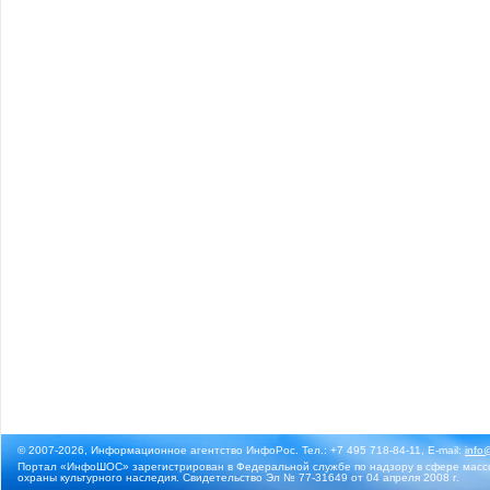
© 2007-2026, Информационное агентство ИнфоРос. Тел.: +7 495 718-84-11, E-mail:
info
Портал «ИнфоШОС» зарегистрирован в Федеральной службе по надзору в сфере массо
охраны культурного наследия. Свидетельство Эл № 77-31649 от 04 апреля 2008 г.