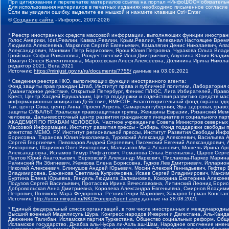
При цитировании и перепечатке материалов ссылка на портал «ИнфоШОС» обязательн
Для использования материалов в печатных изданиях необходимо письменное согласие
Если вы увидели ошибку, выделите ее мышкой и нажмите клавиши Ctrl+Enter
©
Создание сайта
- Инфорос, 2007-2026
* Реестр иностранных средств массовой информации, выполняющих функции иностранн
Голос Америки, Idel.Реалии, Кавказ.Реалии, Крым.Реалии, Телеканал Настоящее Время
Людмила Алексеевна, Маркелов Сергей Евгеньевич, Камалягин Денис Николаевич, Апах
Александрович, Маняхин Петр Борисович, Ярош Юлия Петровна, Чуракова Ольга Влади
Гройсман Софья Романовна, Рождественский Илья Дмитриевич, Апухтина Юлия Владимир
Шмагун Олеся Валентиновна, Мароховская Алеся Алексеевна, Долинина Ирина Никола
редактор 2021, Вега 2021
Источник:
https://minjust.gov.ru/ru/documents/7755/
данные на
03.09.2021
* Сведения реестра НКО, выполняющих функции иностранного агента:
Фонд защиты прав граждан Штаб, Институт права и публичной политики, Лаборатория
Гуманитарное действие, Открытый Петербург, Феникс ПЛЮС, Лига Избирателей, Правов
Крест, Центр Хасдей Ерушалаим, Центр поддержки и содействия развитию средств мас
информационных инициатив Действие, ВМЕСТЕ, Благотворительный фонд охраны здоров
Так, центр Сова, центр Анна, Проект Апрель, Самарская губерния, Эра здоровья, пр
защиты СИБАЛЬТ, Уральская правозащитная группа, Женщины Евразии, Рязанский Мемо
человека, Дальневосточный центр развития гражданских инициатив и социального пар
АКАДЕМИЯ ПО ПРАВАМ ЧЕЛОВЕКА, Частное учреждение Совета Министров северных стр
Массовой Информации, Институт развития прессы - Сибирь, Фонд поддержки свободы 
агентство МЕМО. РУ, Институт региональной прессы, Институт Развития Свободы Инф
Борисовна, Таранова Юлия Николаевна, Туровский Александр Алексеевич, Васильева 
Сергей Георгиевич, Пивоваров Андрей Сергеевич, Писемский Евгений Александрович,
Викторович, Шарипков Олег Викторович, Мальсагов Муса Асланович, Мошель Ирина Ар
Александровна, Исламов Тимур Рифгатович, Романова Ольга Евгеньевна, Щаров Серг
Паутов Юрий Анатольевич, Верховский Александр Маркович, Пислакова-Паркер Марина
Рачинский Ян Збигневич, Жемкова Елена Борисовна, Гудков Лев Дмитриевич, Иллари
Николай Алексеевич, Блинушов Андрей Юрьевич, Мосин Алексей Геннадьевич, Гефтер
Владимировна, Баженова Светлана Куприяновна, Исаев Сергей Владимирович, Максим
Буртина Елена Юрьевна, Гендель Людмила Залмановна, Кокорина Екатерина Алексеев
Подузов Сергей Васильевич, Протасова Ирина Вячеславовна, Литинский Леонид Борис
Добровольская Анна Дмитриевна, Королева Александра Евгеньевна, Смирнов Владими
Петрович, Полякова Мара Федоровна, Резник Генри Маркович, Захаров Герман Конста
Источник:
http://unro.minjust.ru/NKOForeignAgent.aspx
данные на
28.08.2021
* Единый федеральный список организаций, в том числе иностранных и международны
Высший военный Маджлисуль Шура, Конгресс народов Ичкерии и Дагестана, Аль-Каида, 
Движение Талибан, Исламская партия Туркестана, Общество социальных реформ, Общес
Исламское государство, Джабха аль-Нусра ли-Ахль аш-Шам, Народное ополчение имен