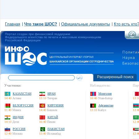
Главная
Что такое ШОС?
Официальные документы
Кто есть кто
Портал создан при финансовой поддержке
Федерального агентства по печати и массовым коммуникациям
Российской Федерации
Расширенный поиск
Участники:
Наблюдатели:
Пар
КАЗАХСТАН
ИРАН
Монголия
14:40
Астана
13:10
Тегеран
16:40
Улан-Батор
13:1
БЕЛОРУССИЯ
КИРГИЗИЯ
Афганистан
11:40
Минск
14:40
Бишкек
13:10
Кабул
13:4
ИНДИЯ
КИТАЙ
14:10
Дели
16:40
Пекин
12:4
РОССИЯ
ПАКИСТАН
12:40
Москва
13:40
Исламабад
12:4