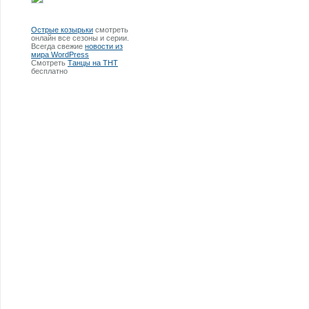
Острые козырьки
смотреть
онлайн все сезоны и серии.
Всегда свежие
новости из
мира WordPress
Смотреть
Танцы на ТНТ
бесплатно