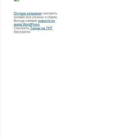
Острые козырьки
смотреть
онлайн все сезоны и серии.
Всегда свежие
новости из
мира WordPress
Смотреть
Танцы на ТНТ
бесплатно