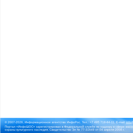
© 2007-2026, Информационное агентство ИнфоРос. Тел.: +7 495 718-84-11, E-mail:
info
Портал «ИнфоШОС» зарегистрирован в Федеральной службе по надзору в сфере массо
охраны культурного наследия. Свидетельство Эл № 77-31649 от 04 апреля 2008 г.