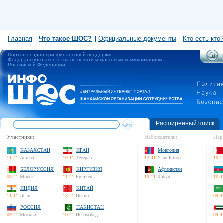
Главная
Что такое ШОС?
Официальные документы
Кто есть кто
Портал создан при финансовой поддержке
Федерального агентства по печати и массовым коммуникациям
Российской Федерации
Расширенный поиск
Участники:
Наблюдатели:
Пар
КАЗАХСТАН
ИРАН
Монголия
11:41
Астана
10:11
Тегеран
13:41
Улан-Батор
10:1
БЕЛОРУССИЯ
КИРГИЗИЯ
Афганистан
08:41
Минск
11:41
Бишкек
10:11
Кабул
10:4
ИНДИЯ
КИТАЙ
11:11
Дели
13:41
Пекин
09:4
РОССИЯ
ПАКИСТАН
09:41
Москва
10:41
Исламабад
09:4