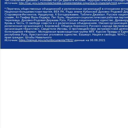
Чистопольский Джамаат, Рохнамо ба суи давлати исломи, Террористическое сообщест
Источник:
http://nac.gov.ru/terroristicheskie-i-ekstremistskie-organizacii-i-materialy.html
данные
* Перечень общественных объединений и религиозных организаций в отношении котор
Национал-большевистская партия, ВЕК РА, Рада земли Кубанской Духовно Родовой Де
Староверов-Инглингов, Нурджулар, К Богодержавию, Таблиги Джамаат, Русское наци
славян, Ат-Такфир Валь-Хиджра, Пит Буль, Национал-социалистическая рабочая парт
Череповца, Духовно-Родовая Держава Русь, Русское национальное единство, Древнер
Кровь и Честь, О свободе совести и о религиозных объединениях, Омская организаци
религиозная организация п. Боровский, Община Коренного Русского народа Щелковског
организация «Братство», Свидетели Иеговы, О противодействии экстремистской деяте
болельщиков «Фирма», Молодежная правозащитная группа МПГ, Курсом Правды и Единен
республика Русь, Арестантское уголовное единство, Башкорт, Нация и свобода, W.H.С
прав граждан, Штабы Навального
Источник:
https://minjust.gov.ru/ru/documents/7822/
данные на
06.08.2021