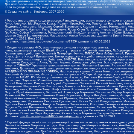
При цитировании и перепечатке материалов ссылка на портал «ИнфоШОС» обязательн
Для использования материалов в печатных изданиях необходимо письменное согласие
Если вы увидели ошибку, выделите ее мышкой и нажмите клавиши Ctrl+Enter
©
Создание сайта
- Инфорос, 2007-2026
* Реестр иностранных средств массовой информации, выполняющих функции иностранн
Голос Америки, Idel.Реалии, Кавказ.Реалии, Крым.Реалии, Телеканал Настоящее Время
Людмила Алексеевна, Маркелов Сергей Евгеньевич, Камалягин Денис Николаевич, Апах
Александрович, Маняхин Петр Борисович, Ярош Юлия Петровна, Чуракова Ольга Влади
Гройсман Софья Романовна, Рождественский Илья Дмитриевич, Апухтина Юлия Владимир
Шмагун Олеся Валентиновна, Мароховская Алеся Алексеевна, Долинина Ирина Никола
редактор 2021, Вега 2021
Источник:
https://minjust.gov.ru/ru/documents/7755/
данные на
03.09.2021
* Сведения реестра НКО, выполняющих функции иностранного агента:
Фонд защиты прав граждан Штаб, Институт права и публичной политики, Лаборатория
Гуманитарное действие, Открытый Петербург, Феникс ПЛЮС, Лига Избирателей, Правов
Крест, Центр Хасдей Ерушалаим, Центр поддержки и содействия развитию средств мас
информационных инициатив Действие, ВМЕСТЕ, Благотворительный фонд охраны здоров
Так, центр Сова, центр Анна, Проект Апрель, Самарская губерния, Эра здоровья, пр
защиты СИБАЛЬТ, Уральская правозащитная группа, Женщины Евразии, Рязанский Мемо
человека, Дальневосточный центр развития гражданских инициатив и социального пар
АКАДЕМИЯ ПО ПРАВАМ ЧЕЛОВЕКА, Частное учреждение Совета Министров северных стр
Массовой Информации, Институт развития прессы - Сибирь, Фонд поддержки свободы 
агентство МЕМО. РУ, Институт региональной прессы, Институт Развития Свободы Инф
Борисовна, Таранова Юлия Николаевна, Туровский Александр Алексеевич, Васильева 
Сергей Георгиевич, Пивоваров Андрей Сергеевич, Писемский Евгений Александрович,
Викторович, Шарипков Олег Викторович, Мальсагов Муса Асланович, Мошель Ирина Ар
Александровна, Исламов Тимур Рифгатович, Романова Ольга Евгеньевна, Щаров Серг
Паутов Юрий Анатольевич, Верховский Александр Маркович, Пислакова-Паркер Марина
Рачинский Ян Збигневич, Жемкова Елена Борисовна, Гудков Лев Дмитриевич, Иллари
Николай Алексеевич, Блинушов Андрей Юрьевич, Мосин Алексей Геннадьевич, Гефтер
Владимировна, Баженова Светлана Куприяновна, Исаев Сергей Владимирович, Максим
Буртина Елена Юрьевна, Гендель Людмила Залмановна, Кокорина Екатерина Алексеев
Подузов Сергей Васильевич, Протасова Ирина Вячеславовна, Литинский Леонид Борис
Добровольская Анна Дмитриевна, Королева Александра Евгеньевна, Смирнов Владими
Петрович, Полякова Мара Федоровна, Резник Генри Маркович, Захаров Герман Конста
Источник:
http://unro.minjust.ru/NKOForeignAgent.aspx
данные на
28.08.2021
* Единый федеральный список организаций, в том числе иностранных и международны
Высший военный Маджлисуль Шура, Конгресс народов Ичкерии и Дагестана, Аль-Каида, 
Движение Талибан, Исламская партия Туркестана, Общество социальных реформ, Общес
Исламское государство, Джабха аль-Нусра ли-Ахль аш-Шам, Народное ополчение имен