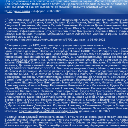
При цитировании и перепечатке материалов ссылка на портал «ИнфоШОС» обязательн
Для использования материалов в печатных изданиях необходимо письменное согласие
Если вы увидели ошибку, выделите ее мышкой и нажмите клавиши Ctrl+Enter
©
Создание сайта
- Инфорос, 2007-2026
* Реестр иностранных средств массовой информации, выполняющих функции иностранн
Голос Америки, Idel.Реалии, Кавказ.Реалии, Крым.Реалии, Телеканал Настоящее Время
Людмила Алексеевна, Маркелов Сергей Евгеньевич, Камалягин Денис Николаевич, Апах
Александрович, Маняхин Петр Борисович, Ярош Юлия Петровна, Чуракова Ольга Влади
Гройсман Софья Романовна, Рождественский Илья Дмитриевич, Апухтина Юлия Владимир
Шмагун Олеся Валентиновна, Мароховская Алеся Алексеевна, Долинина Ирина Никола
редактор 2021, Вега 2021
Источник:
https://minjust.gov.ru/ru/documents/7755/
данные на
03.09.2021
* Сведения реестра НКО, выполняющих функции иностранного агента:
Фонд защиты прав граждан Штаб, Институт права и публичной политики, Лаборатория
Гуманитарное действие, Открытый Петербург, Феникс ПЛЮС, Лига Избирателей, Правов
Крест, Центр Хасдей Ерушалаим, Центр поддержки и содействия развитию средств мас
информационных инициатив Действие, ВМЕСТЕ, Благотворительный фонд охраны здоров
Так, центр Сова, центр Анна, Проект Апрель, Самарская губерния, Эра здоровья, пр
защиты СИБАЛЬТ, Уральская правозащитная группа, Женщины Евразии, Рязанский Мемо
человека, Дальневосточный центр развития гражданских инициатив и социального пар
АКАДЕМИЯ ПО ПРАВАМ ЧЕЛОВЕКА, Частное учреждение Совета Министров северных стр
Массовой Информации, Институт развития прессы - Сибирь, Фонд поддержки свободы 
агентство МЕМО. РУ, Институт региональной прессы, Институт Развития Свободы Инф
Борисовна, Таранова Юлия Николаевна, Туровский Александр Алексеевич, Васильева 
Сергей Георгиевич, Пивоваров Андрей Сергеевич, Писемский Евгений Александрович,
Викторович, Шарипков Олег Викторович, Мальсагов Муса Асланович, Мошель Ирина Ар
Александровна, Исламов Тимур Рифгатович, Романова Ольга Евгеньевна, Щаров Серг
Паутов Юрий Анатольевич, Верховский Александр Маркович, Пислакова-Паркер Марина
Рачинский Ян Збигневич, Жемкова Елена Борисовна, Гудков Лев Дмитриевич, Иллари
Николай Алексеевич, Блинушов Андрей Юрьевич, Мосин Алексей Геннадьевич, Гефтер
Владимировна, Баженова Светлана Куприяновна, Исаев Сергей Владимирович, Максим
Буртина Елена Юрьевна, Гендель Людмила Залмановна, Кокорина Екатерина Алексеев
Подузов Сергей Васильевич, Протасова Ирина Вячеславовна, Литинский Леонид Борис
Добровольская Анна Дмитриевна, Королева Александра Евгеньевна, Смирнов Владими
Петрович, Полякова Мара Федоровна, Резник Генри Маркович, Захаров Герман Конста
Источник:
http://unro.minjust.ru/NKOForeignAgent.aspx
данные на
28.08.2021
* Единый федеральный список организаций, в том числе иностранных и международны
Высший военный Маджлисуль Шура, Конгресс народов Ичкерии и Дагестана, Аль-Каида, 
Движение Талибан, Исламская партия Туркестана, Общество социальных реформ, Общес
Исламское государство, Джабха аль-Нусра ли-Ахль аш-Шам, Народное ополчение имен