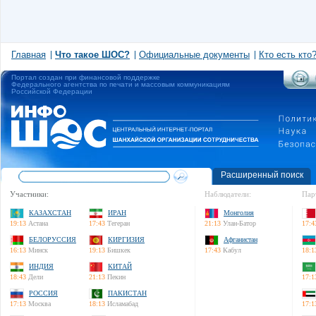
Главная
Что такое ШОС?
Официальные документы
Кто есть кто
Портал создан при финансовой поддержке
Федерального агентства по печати и массовым коммуникациям
Российской Федерации
Расширенный поиск
Участники:
Наблюдатели:
Пар
КАЗАХСТАН
ИРАН
Монголия
19:13
Астана
17:43
Тегеран
21:13
Улан-Батор
17:4
БЕЛОРУССИЯ
КИРГИЗИЯ
Афганистан
16:13
Минск
19:13
Бишкек
17:43
Кабул
18:1
ИНДИЯ
КИТАЙ
18:43
Дели
21:13
Пекин
17:1
РОССИЯ
ПАКИСТАН
17:13
Москва
18:13
Исламабад
17:1