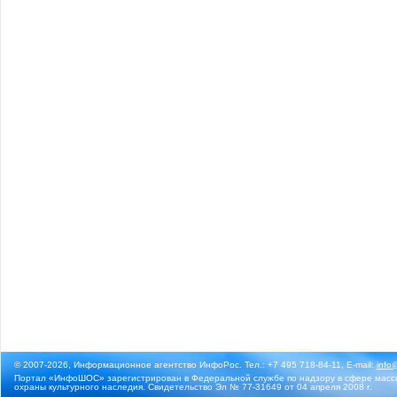
© 2007-2026, Информационное агентство ИнфоРос. Тел.: +7 495 718-84-11, E-mail:
info
Портал «ИнфоШОС» зарегистрирован в Федеральной службе по надзору в сфере массо
охраны культурного наследия. Свидетельство Эл № 77-31649 от 04 апреля 2008 г.