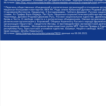
Чистопольский Джамаат, Рохнамо ба суи давлати исломи, Террористическое сообщест
Источник:
http://nac.gov.ru/terroristicheskie-i-ekstremistskie-organizacii-i-materialy.html
данные
* Перечень общественных объединений и религиозных организаций в отношении котор
Национал-большевистская партия, ВЕК РА, Рада земли Кубанской Духовно Родовой Де
Староверов-Инглингов, Нурджулар, К Богодержавию, Таблиги Джамаат, Русское наци
славян, Ат-Такфир Валь-Хиджра, Пит Буль, Национал-социалистическая рабочая парт
Череповца, Духовно-Родовая Держава Русь, Русское национальное единство, Древнер
Кровь и Честь, О свободе совести и о религиозных объединениях, Омская организаци
религиозная организация п. Боровский, Община Коренного Русского народа Щелковског
организация «Братство», Свидетели Иеговы, О противодействии экстремистской деяте
болельщиков «Фирма», Молодежная правозащитная группа МПГ, Курсом Правды и Единен
республика Русь, Арестантское уголовное единство, Башкорт, Нация и свобода, W.H.С
прав граждан, Штабы Навального
Источник:
https://minjust.gov.ru/ru/documents/7822/
данные на
06.08.2021