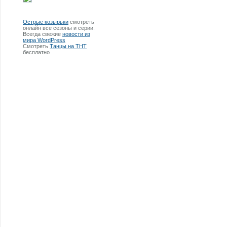
Острые козырьки
смотреть
онлайн все сезоны и серии.
Всегда свежие
новости из
мира WordPress
Смотреть
Танцы на ТНТ
бесплатно