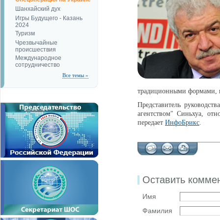
Шанхайский дух
Игры Будущего - Казань
2024
Туризм
Чрезвычайные
происшествия
Международное
сотрудничество
Все темы »
традиционными формами, к
Представитель руководст
агентством" Синьхуа, отн
передает
ИнфоБрикс
.
Оставить комме
Имя
Фамилия