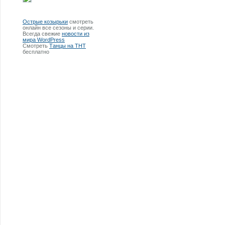
Острые козырьки
смотреть
онлайн все сезоны и серии.
Всегда свежие
новости из
мира WordPress
Смотреть
Танцы на ТНТ
бесплатно