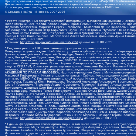
При цитировании и перепечатке материалов ссылка на портал «ИнфоШОС» обязательн
Для использования материалов в печатных изданиях необходимо письменное согласие
Если вы увидели ошибку, выделите ее мышкой и нажмите клавиши Ctrl+Enter
©
Создание сайта
- Инфорос, 2007-2026
* Реестр иностранных средств массовой информации, выполняющих функции иностранн
Голос Америки, Idel.Реалии, Кавказ.Реалии, Крым.Реалии, Телеканал Настоящее Время
Людмила Алексеевна, Маркелов Сергей Евгеньевич, Камалягин Денис Николаевич, Апах
Александрович, Маняхин Петр Борисович, Ярош Юлия Петровна, Чуракова Ольга Влади
Гройсман Софья Романовна, Рождественский Илья Дмитриевич, Апухтина Юлия Владимир
Шмагун Олеся Валентиновна, Мароховская Алеся Алексеевна, Долинина Ирина Никола
редактор 2021, Вега 2021
Источник:
https://minjust.gov.ru/ru/documents/7755/
данные на
03.09.2021
* Сведения реестра НКО, выполняющих функции иностранного агента:
Фонд защиты прав граждан Штаб, Институт права и публичной политики, Лаборатория
Гуманитарное действие, Открытый Петербург, Феникс ПЛЮС, Лига Избирателей, Правов
Крест, Центр Хасдей Ерушалаим, Центр поддержки и содействия развитию средств мас
информационных инициатив Действие, ВМЕСТЕ, Благотворительный фонд охраны здоров
Так, центр Сова, центр Анна, Проект Апрель, Самарская губерния, Эра здоровья, пр
защиты СИБАЛЬТ, Уральская правозащитная группа, Женщины Евразии, Рязанский Мемо
человека, Дальневосточный центр развития гражданских инициатив и социального пар
АКАДЕМИЯ ПО ПРАВАМ ЧЕЛОВЕКА, Частное учреждение Совета Министров северных стр
Массовой Информации, Институт развития прессы - Сибирь, Фонд поддержки свободы 
агентство МЕМО. РУ, Институт региональной прессы, Институт Развития Свободы Инф
Борисовна, Таранова Юлия Николаевна, Туровский Александр Алексеевич, Васильева 
Сергей Георгиевич, Пивоваров Андрей Сергеевич, Писемский Евгений Александрович,
Викторович, Шарипков Олег Викторович, Мальсагов Муса Асланович, Мошель Ирина Ар
Александровна, Исламов Тимур Рифгатович, Романова Ольга Евгеньевна, Щаров Серг
Паутов Юрий Анатольевич, Верховский Александр Маркович, Пислакова-Паркер Марина
Рачинский Ян Збигневич, Жемкова Елена Борисовна, Гудков Лев Дмитриевич, Иллари
Николай Алексеевич, Блинушов Андрей Юрьевич, Мосин Алексей Геннадьевич, Гефтер
Владимировна, Баженова Светлана Куприяновна, Исаев Сергей Владимирович, Максим
Буртина Елена Юрьевна, Гендель Людмила Залмановна, Кокорина Екатерина Алексеев
Подузов Сергей Васильевич, Протасова Ирина Вячеславовна, Литинский Леонид Борис
Добровольская Анна Дмитриевна, Королева Александра Евгеньевна, Смирнов Владими
Петрович, Полякова Мара Федоровна, Резник Генри Маркович, Захаров Герман Конста
Источник:
http://unro.minjust.ru/NKOForeignAgent.aspx
данные на
28.08.2021
* Единый федеральный список организаций, в том числе иностранных и международны
Высший военный Маджлисуль Шура, Конгресс народов Ичкерии и Дагестана, Аль-Каида, 
Движение Талибан, Исламская партия Туркестана, Общество социальных реформ, Общес
Исламское государство, Джабха аль-Нусра ли-Ахль аш-Шам, Народное ополчение имен