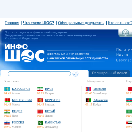
Главная
Что такое ШОС?
Официальные документы
Кто есть кто
Портал создан при финансовой поддержке
Федерального агентства по печати и массовым коммуникациям
Российской Федерации
Расширенный поиск
Участники:
Наблюдатели:
Пар
КАЗАХСТАН
ИРАН
Монголия
04:45
Астана
03:15
Тегеран
06:45
Улан-Батор
03:1
БЕЛОРУССИЯ
КИРГИЗИЯ
Афганистан
01:45
Минск
04:45
Бишкек
03:15
Кабул
03:4
ИНДИЯ
КИТАЙ
04:15
Дели
06:45
Пекин
02:4
РОССИЯ
ПАКИСТАН
02:45
Москва
03:45
Исламабад
02:4