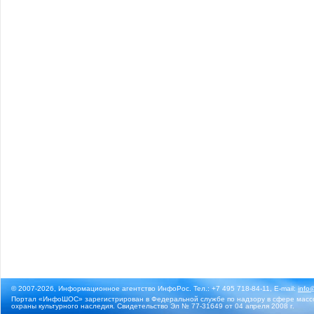
© 2007-2026, Информационное агентство ИнфоРос. Тел.: +7 495 718-84-11, E-mail:
info
Портал «ИнфоШОС» зарегистрирован в Федеральной службе по надзору в сфере массо
охраны культурного наследия. Свидетельство Эл № 77-31649 от 04 апреля 2008 г.