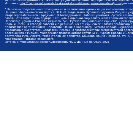
Чистопольский Джамаат, Рохнамо ба суи давлати исломи, Террористическое сообщест
Источник:
http://nac.gov.ru/terroristicheskie-i-ekstremistskie-organizacii-i-materialy.html
данные
* Перечень общественных объединений и религиозных организаций в отношении котор
Национал-большевистская партия, ВЕК РА, Рада земли Кубанской Духовно Родовой Де
Староверов-Инглингов, Нурджулар, К Богодержавию, Таблиги Джамаат, Русское наци
славян, Ат-Такфир Валь-Хиджра, Пит Буль, Национал-социалистическая рабочая парт
Череповца, Духовно-Родовая Держава Русь, Русское национальное единство, Древнер
Кровь и Честь, О свободе совести и о религиозных объединениях, Омская организаци
религиозная организация п. Боровский, Община Коренного Русского народа Щелковског
организация «Братство», Свидетели Иеговы, О противодействии экстремистской деяте
болельщиков «Фирма», Молодежная правозащитная группа МПГ, Курсом Правды и Единен
республика Русь, Арестантское уголовное единство, Башкорт, Нация и свобода, W.H.С
прав граждан, Штабы Навального
Источник:
https://minjust.gov.ru/ru/documents/7822/
данные на
06.08.2021