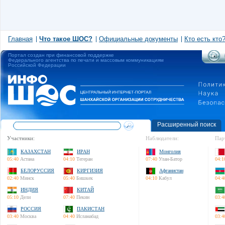
Главная
Что такое ШОС?
Официальные документы
Кто есть кто
Портал создан при финансовой поддержке
Федерального агентства по печати и массовым коммуникациям
Российской Федерации
Расширенный поиск
Участники:
Наблюдатели:
Пар
КАЗАХСТАН
ИРАН
Монголия
05:40
Астана
04:10
Тегеран
07:40
Улан-Батор
04:1
БЕЛОРУССИЯ
КИРГИЗИЯ
Афганистан
02:40
Минск
05:40
Бишкек
04:10
Кабул
04:4
ИНДИЯ
КИТАЙ
05:10
Дели
07:40
Пекин
03:4
РОССИЯ
ПАКИСТАН
03:40
Москва
04:40
Исламабад
03:4