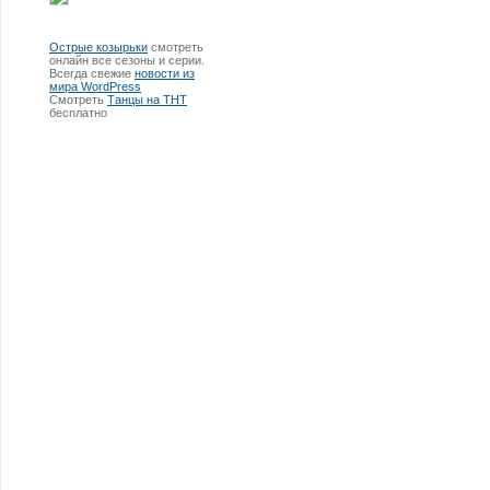
Острые козырьки
смотреть
онлайн все сезоны и серии.
Всегда свежие
новости из
мира WordPress
Смотреть
Танцы на ТНТ
бесплатно