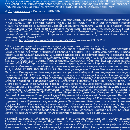
При цитировании и перепечатке материалов ссылка на портал «ИнфоШОС» обязательн
Для использования материалов в печатных изданиях необходимо письменное согласие
Если вы увидели ошибку, выделите ее мышкой и нажмите клавиши Ctrl+Enter
©
Создание сайта
- Инфорос, 2007-2026
* Реестр иностранных средств массовой информации, выполняющих функции иностранн
Голос Америки, Idel.Реалии, Кавказ.Реалии, Крым.Реалии, Телеканал Настоящее Время
Людмила Алексеевна, Маркелов Сергей Евгеньевич, Камалягин Денис Николаевич, Апах
Александрович, Маняхин Петр Борисович, Ярош Юлия Петровна, Чуракова Ольга Влади
Гройсман Софья Романовна, Рождественский Илья Дмитриевич, Апухтина Юлия Владимир
Шмагун Олеся Валентиновна, Мароховская Алеся Алексеевна, Долинина Ирина Никола
редактор 2021, Вега 2021
Источник:
https://minjust.gov.ru/ru/documents/7755/
данные на
03.09.2021
* Сведения реестра НКО, выполняющих функции иностранного агента:
Фонд защиты прав граждан Штаб, Институт права и публичной политики, Лаборатория
Гуманитарное действие, Открытый Петербург, Феникс ПЛЮС, Лига Избирателей, Правов
Крест, Центр Хасдей Ерушалаим, Центр поддержки и содействия развитию средств мас
информационных инициатив Действие, ВМЕСТЕ, Благотворительный фонд охраны здоров
Так, центр Сова, центр Анна, Проект Апрель, Самарская губерния, Эра здоровья, пр
защиты СИБАЛЬТ, Уральская правозащитная группа, Женщины Евразии, Рязанский Мемо
человека, Дальневосточный центр развития гражданских инициатив и социального пар
АКАДЕМИЯ ПО ПРАВАМ ЧЕЛОВЕКА, Частное учреждение Совета Министров северных стр
Массовой Информации, Институт развития прессы - Сибирь, Фонд поддержки свободы 
агентство МЕМО. РУ, Институт региональной прессы, Институт Развития Свободы Инф
Борисовна, Таранова Юлия Николаевна, Туровский Александр Алексеевич, Васильева 
Сергей Георгиевич, Пивоваров Андрей Сергеевич, Писемский Евгений Александрович,
Викторович, Шарипков Олег Викторович, Мальсагов Муса Асланович, Мошель Ирина Ар
Александровна, Исламов Тимур Рифгатович, Романова Ольга Евгеньевна, Щаров Серг
Паутов Юрий Анатольевич, Верховский Александр Маркович, Пислакова-Паркер Марина
Рачинский Ян Збигневич, Жемкова Елена Борисовна, Гудков Лев Дмитриевич, Иллари
Николай Алексеевич, Блинушов Андрей Юрьевич, Мосин Алексей Геннадьевич, Гефтер
Владимировна, Баженова Светлана Куприяновна, Исаев Сергей Владимирович, Максим
Буртина Елена Юрьевна, Гендель Людмила Залмановна, Кокорина Екатерина Алексеев
Подузов Сергей Васильевич, Протасова Ирина Вячеславовна, Литинский Леонид Борис
Добровольская Анна Дмитриевна, Королева Александра Евгеньевна, Смирнов Владими
Петрович, Полякова Мара Федоровна, Резник Генри Маркович, Захаров Герман Конста
Источник:
http://unro.minjust.ru/NKOForeignAgent.aspx
данные на
28.08.2021
* Единый федеральный список организаций, в том числе иностранных и международны
Высший военный Маджлисуль Шура, Конгресс народов Ичкерии и Дагестана, Аль-Каида, 
Движение Талибан, Исламская партия Туркестана, Общество социальных реформ, Общес
Исламское государство, Джабха аль-Нусра ли-Ахль аш-Шам, Народное ополчение имен