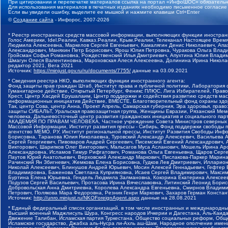
При цитировании и перепечатке материалов ссылка на портал «ИнфоШОС» обязательн
Для использования материалов в печатных изданиях необходимо письменное согласие
Если вы увидели ошибку, выделите ее мышкой и нажмите клавиши Ctrl+Enter
©
Создание сайта
- Инфорос, 2007-2026
* Реестр иностранных средств массовой информации, выполняющих функции иностранн
Голос Америки, Idel.Реалии, Кавказ.Реалии, Крым.Реалии, Телеканал Настоящее Время
Людмила Алексеевна, Маркелов Сергей Евгеньевич, Камалягин Денис Николаевич, Апах
Александрович, Маняхин Петр Борисович, Ярош Юлия Петровна, Чуракова Ольга Влади
Гройсман Софья Романовна, Рождественский Илья Дмитриевич, Апухтина Юлия Владимир
Шмагун Олеся Валентиновна, Мароховская Алеся Алексеевна, Долинина Ирина Никола
редактор 2021, Вега 2021
Источник:
https://minjust.gov.ru/ru/documents/7755/
данные на
03.09.2021
* Сведения реестра НКО, выполняющих функции иностранного агента:
Фонд защиты прав граждан Штаб, Институт права и публичной политики, Лаборатория
Гуманитарное действие, Открытый Петербург, Феникс ПЛЮС, Лига Избирателей, Правов
Крест, Центр Хасдей Ерушалаим, Центр поддержки и содействия развитию средств мас
информационных инициатив Действие, ВМЕСТЕ, Благотворительный фонд охраны здоров
Так, центр Сова, центр Анна, Проект Апрель, Самарская губерния, Эра здоровья, пр
защиты СИБАЛЬТ, Уральская правозащитная группа, Женщины Евразии, Рязанский Мемо
человека, Дальневосточный центр развития гражданских инициатив и социального пар
АКАДЕМИЯ ПО ПРАВАМ ЧЕЛОВЕКА, Частное учреждение Совета Министров северных стр
Массовой Информации, Институт развития прессы - Сибирь, Фонд поддержки свободы 
агентство МЕМО. РУ, Институт региональной прессы, Институт Развития Свободы Инф
Борисовна, Таранова Юлия Николаевна, Туровский Александр Алексеевич, Васильева 
Сергей Георгиевич, Пивоваров Андрей Сергеевич, Писемский Евгений Александрович,
Викторович, Шарипков Олег Викторович, Мальсагов Муса Асланович, Мошель Ирина Ар
Александровна, Исламов Тимур Рифгатович, Романова Ольга Евгеньевна, Щаров Серг
Паутов Юрий Анатольевич, Верховский Александр Маркович, Пислакова-Паркер Марина
Рачинский Ян Збигневич, Жемкова Елена Борисовна, Гудков Лев Дмитриевич, Иллари
Николай Алексеевич, Блинушов Андрей Юрьевич, Мосин Алексей Геннадьевич, Гефтер
Владимировна, Баженова Светлана Куприяновна, Исаев Сергей Владимирович, Максим
Буртина Елена Юрьевна, Гендель Людмила Залмановна, Кокорина Екатерина Алексеев
Подузов Сергей Васильевич, Протасова Ирина Вячеславовна, Литинский Леонид Борис
Добровольская Анна Дмитриевна, Королева Александра Евгеньевна, Смирнов Владими
Петрович, Полякова Мара Федоровна, Резник Генри Маркович, Захаров Герман Конста
Источник:
http://unro.minjust.ru/NKOForeignAgent.aspx
данные на
28.08.2021
* Единый федеральный список организаций, в том числе иностранных и международны
Высший военный Маджлисуль Шура, Конгресс народов Ичкерии и Дагестана, Аль-Каида, 
Движение Талибан, Исламская партия Туркестана, Общество социальных реформ, Общес
Исламское государство, Джабха аль-Нусра ли-Ахль аш-Шам, Народное ополчение имен