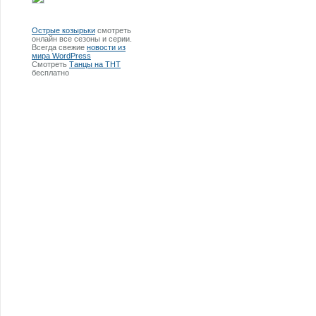
Острые козырьки
смотреть
онлайн все сезоны и серии.
Всегда свежие
новости из
мира WordPress
Смотреть
Танцы на ТНТ
бесплатно