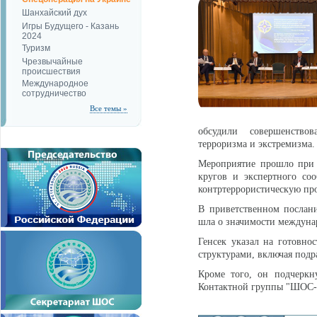
Шанхайский дух
Игры Будущего - Казань
2024
Туризм
Чрезвычайные
происшествия
Международное
сотрудничество
Все темы »
обсудили совершенство
терроризма и экстремизма.
Мероприятие прошло при 
кругов и экспертного со
контртеррористическую п
В приветственном послан
шла о значимости междунар
Генсек указал на готовн
структурами, включая под
Кроме того, он подчеркн
Контактной группы "ШОС-А