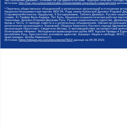
Чистопольский Джамаат, Рохнамо ба суи давлати исломи, Террористическое сообщест
Источник:
http://nac.gov.ru/terroristicheskie-i-ekstremistskie-organizacii-i-materialy.html
данные
* Перечень общественных объединений и религиозных организаций в отношении котор
Национал-большевистская партия, ВЕК РА, Рада земли Кубанской Духовно Родовой Де
Староверов-Инглингов, Нурджулар, К Богодержавию, Таблиги Джамаат, Русское наци
славян, Ат-Такфир Валь-Хиджра, Пит Буль, Национал-социалистическая рабочая парт
Череповца, Духовно-Родовая Держава Русь, Русское национальное единство, Древнер
Кровь и Честь, О свободе совести и о религиозных объединениях, Омская организаци
религиозная организация п. Боровский, Община Коренного Русского народа Щелковског
организация «Братство», Свидетели Иеговы, О противодействии экстремистской деяте
болельщиков «Фирма», Молодежная правозащитная группа МПГ, Курсом Правды и Единен
республика Русь, Арестантское уголовное единство, Башкорт, Нация и свобода, W.H.С
прав граждан, Штабы Навального
Источник:
https://minjust.gov.ru/ru/documents/7822/
данные на
06.08.2021