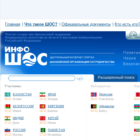
Главная
Что такое ШОС?
Официальные документы
Кто есть кто
Портал создан при финансовой поддержке
Федерального агентства по печати и массовым коммуникациям
Российской Федерации
Расширенный поиск
Участники:
Наблюдатели:
Пар
КАЗАХСТАН
ИРАН
Монголия
18:21
Астана
16:51
Тегеран
20:21
Улан-Батор
16:5
БЕЛОРУССИЯ
КИРГИЗИЯ
Афганистан
15:21
Минск
18:21
Бишкек
16:51
Кабул
17:2
ИНДИЯ
КИТАЙ
17:51
Дели
20:21
Пекин
16:2
РОССИЯ
ПАКИСТАН
16:21
Москва
17:21
Исламабад
16:2