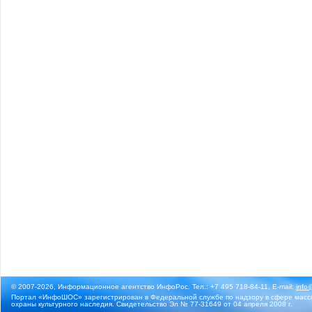
© 2007-2026, Информационное агентство ИнфоРос. Тел.: +7 495 718-84-11, E-mail:
info
Портал «ИнфоШОС» зарегистрирован в Федеральной службе по надзору в сфере массо
охраны культурного наследия. Свидетельство Эл № 77-31649 от 04 апреля 2008 г.