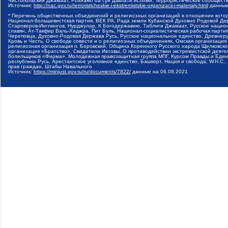
Чистопольский Джамаат, Рохнамо ба суи давлати исломи, Террористическое сообщест
Источник:
http://nac.gov.ru/terroristicheskie-i-ekstremistskie-organizacii-i-materialy.html
данные
* Перечень общественных объединений и религиозных организаций в отношении котор
Национал-большевистская партия, ВЕК РА, Рада земли Кубанской Духовно Родовой Де
Староверов-Инглингов, Нурджулар, К Богодержавию, Таблиги Джамаат, Русское наци
славян, Ат-Такфир Валь-Хиджра, Пит Буль, Национал-социалистическая рабочая парт
Череповца, Духовно-Родовая Держава Русь, Русское национальное единство, Древнер
Кровь и Честь, О свободе совести и о религиозных объединениях, Омская организаци
религиозная организация п. Боровский, Община Коренного Русского народа Щелковског
организация «Братство», Свидетели Иеговы, О противодействии экстремистской деяте
болельщиков «Фирма», Молодежная правозащитная группа МПГ, Курсом Правды и Единен
республика Русь, Арестантское уголовное единство, Башкорт, Нация и свобода, W.H.С
прав граждан, Штабы Навального
Источник:
https://minjust.gov.ru/ru/documents/7822/
данные на
06.08.2021