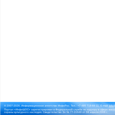
© 2007-2026, Информационное агентство ИнфоРос. Тел.: +7 495 718-84-11, E-mail:
info
Портал «ИнфоШОС» зарегистрирован в Федеральной службе по надзору в сфере массо
охраны культурного наследия. Свидетельство Эл № 77-31649 от 04 апреля 2008 г.