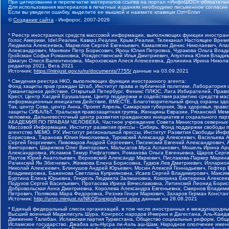
При цитировании и перепечатке материалов ссылка на портал «ИнфоШОС» обязательн
Для использования материалов в печатных изданиях необходимо письменное согласие
Если вы увидели ошибку, выделите ее мышкой и нажмите клавиши Ctrl+Enter
©
Создание сайта
- Инфорос, 2007-2026
* Реестр иностранных средств массовой информации, выполняющих функции иностранн
Голос Америки, Idel.Реалии, Кавказ.Реалии, Крым.Реалии, Телеканал Настоящее Время
Людмила Алексеевна, Маркелов Сергей Евгеньевич, Камалягин Денис Николаевич, Апах
Александрович, Маняхин Петр Борисович, Ярош Юлия Петровна, Чуракова Ольга Влади
Гройсман Софья Романовна, Рождественский Илья Дмитриевич, Апухтина Юлия Владимир
Шмагун Олеся Валентиновна, Мароховская Алеся Алексеевна, Долинина Ирина Никола
редактор 2021, Вега 2021
Источник:
https://minjust.gov.ru/ru/documents/7755/
данные на
03.09.2021
* Сведения реестра НКО, выполняющих функции иностранного агента:
Фонд защиты прав граждан Штаб, Институт права и публичной политики, Лаборатория
Гуманитарное действие, Открытый Петербург, Феникс ПЛЮС, Лига Избирателей, Правов
Крест, Центр Хасдей Ерушалаим, Центр поддержки и содействия развитию средств мас
информационных инициатив Действие, ВМЕСТЕ, Благотворительный фонд охраны здоров
Так, центр Сова, центр Анна, Проект Апрель, Самарская губерния, Эра здоровья, пр
защиты СИБАЛЬТ, Уральская правозащитная группа, Женщины Евразии, Рязанский Мемо
человека, Дальневосточный центр развития гражданских инициатив и социального пар
АКАДЕМИЯ ПО ПРАВАМ ЧЕЛОВЕКА, Частное учреждение Совета Министров северных стр
Массовой Информации, Институт развития прессы - Сибирь, Фонд поддержки свободы 
агентство МЕМО. РУ, Институт региональной прессы, Институт Развития Свободы Инф
Борисовна, Таранова Юлия Николаевна, Туровский Александр Алексеевич, Васильева 
Сергей Георгиевич, Пивоваров Андрей Сергеевич, Писемский Евгений Александрович,
Викторович, Шарипков Олег Викторович, Мальсагов Муса Асланович, Мошель Ирина Ар
Александровна, Исламов Тимур Рифгатович, Романова Ольга Евгеньевна, Щаров Серг
Паутов Юрий Анатольевич, Верховский Александр Маркович, Пислакова-Паркер Марина
Рачинский Ян Збигневич, Жемкова Елена Борисовна, Гудков Лев Дмитриевич, Иллари
Николай Алексеевич, Блинушов Андрей Юрьевич, Мосин Алексей Геннадьевич, Гефтер
Владимировна, Баженова Светлана Куприяновна, Исаев Сергей Владимирович, Максим
Буртина Елена Юрьевна, Гендель Людмила Залмановна, Кокорина Екатерина Алексеев
Подузов Сергей Васильевич, Протасова Ирина Вячеславовна, Литинский Леонид Борис
Добровольская Анна Дмитриевна, Королева Александра Евгеньевна, Смирнов Владими
Петрович, Полякова Мара Федоровна, Резник Генри Маркович, Захаров Герман Конста
Источник:
http://unro.minjust.ru/NKOForeignAgent.aspx
данные на
28.08.2021
* Единый федеральный список организаций, в том числе иностранных и международны
Высший военный Маджлисуль Шура, Конгресс народов Ичкерии и Дагестана, Аль-Каида, 
Движение Талибан, Исламская партия Туркестана, Общество социальных реформ, Общес
Исламское государство, Джабха аль-Нусра ли-Ахль аш-Шам, Народное ополчение имен