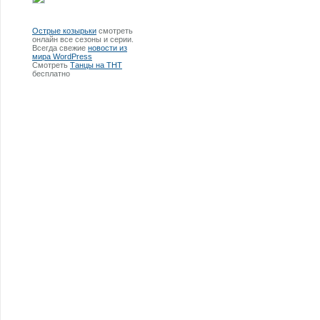
Острые козырьки
смотреть
онлайн все сезоны и серии.
Всегда свежие
новости из
мира WordPress
Смотреть
Танцы на ТНТ
бесплатно