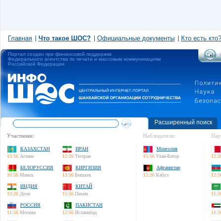
Главная
Что такое ШОС?
Официальные документы
Кто есть кто
Портал создан при финансовой поддержке
Федерального агентства по печати и массовым коммуникациям
Российской Федерации
Расширенный поиск
Участники:
Наблюдатели:
Пар
КАЗАХСТАН
ИРАН
Монголия
13:56
Астана
12:26
Тегеран
15:56
Улан-Батор
12:2
БЕЛОРУССИЯ
КИРГИЗИЯ
Афганистан
10:56
Минск
13:56
Бишкек
12:26
Кабул
12:5
ИНДИЯ
КИТАЙ
13:26
Дели
15:56
Пекин
11:5
РОССИЯ
ПАКИСТАН
11:56
Москва
12:56
Исламабад
11:5