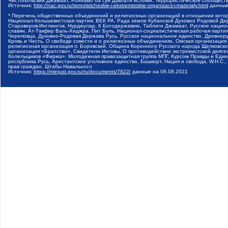
Чистопольский Джамаат, Рохнамо ба суи давлати исломи, Террористическое сообщест
Источник:
http://nac.gov.ru/terroristicheskie-i-ekstremistskie-organizacii-i-materialy.html
данные
* Перечень общественных объединений и религиозных организаций в отношении котор
Национал-большевистская партия, ВЕК РА, Рада земли Кубанской Духовно Родовой Де
Староверов-Инглингов, Нурджулар, К Богодержавию, Таблиги Джамаат, Русское наци
славян, Ат-Такфир Валь-Хиджра, Пит Буль, Национал-социалистическая рабочая парт
Череповца, Духовно-Родовая Держава Русь, Русское национальное единство, Древнер
Кровь и Честь, О свободе совести и о религиозных объединениях, Омская организаци
религиозная организация п. Боровский, Община Коренного Русского народа Щелковског
организация «Братство», Свидетели Иеговы, О противодействии экстремистской деяте
болельщиков «Фирма», Молодежная правозащитная группа МПГ, Курсом Правды и Единен
республика Русь, Арестантское уголовное единство, Башкорт, Нация и свобода, W.H.С
прав граждан, Штабы Навального
Источник:
https://minjust.gov.ru/ru/documents/7822/
данные на
06.08.2021