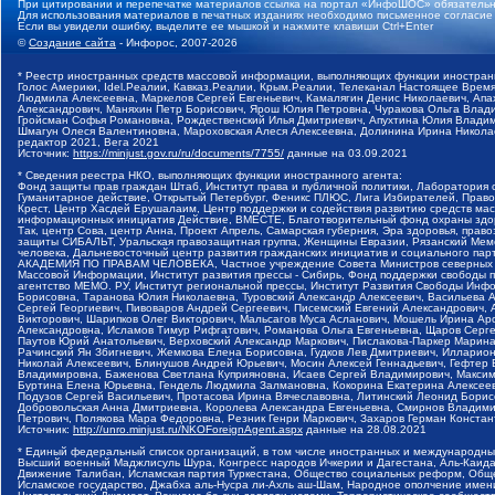
При цитировании и перепечатке материалов ссылка на портал «ИнфоШОС» обязательн
Для использования материалов в печатных изданиях необходимо письменное согласие
Если вы увидели ошибку, выделите ее мышкой и нажмите клавиши Ctrl+Enter
©
Создание сайта
- Инфорос, 2007-2026
* Реестр иностранных средств массовой информации, выполняющих функции иностранн
Голос Америки, Idel.Реалии, Кавказ.Реалии, Крым.Реалии, Телеканал Настоящее Время
Людмила Алексеевна, Маркелов Сергей Евгеньевич, Камалягин Денис Николаевич, Апах
Александрович, Маняхин Петр Борисович, Ярош Юлия Петровна, Чуракова Ольга Влади
Гройсман Софья Романовна, Рождественский Илья Дмитриевич, Апухтина Юлия Владимир
Шмагун Олеся Валентиновна, Мароховская Алеся Алексеевна, Долинина Ирина Никола
редактор 2021, Вега 2021
Источник:
https://minjust.gov.ru/ru/documents/7755/
данные на
03.09.2021
* Сведения реестра НКО, выполняющих функции иностранного агента:
Фонд защиты прав граждан Штаб, Институт права и публичной политики, Лаборатория
Гуманитарное действие, Открытый Петербург, Феникс ПЛЮС, Лига Избирателей, Правов
Крест, Центр Хасдей Ерушалаим, Центр поддержки и содействия развитию средств мас
информационных инициатив Действие, ВМЕСТЕ, Благотворительный фонд охраны здоров
Так, центр Сова, центр Анна, Проект Апрель, Самарская губерния, Эра здоровья, пр
защиты СИБАЛЬТ, Уральская правозащитная группа, Женщины Евразии, Рязанский Мемо
человека, Дальневосточный центр развития гражданских инициатив и социального пар
АКАДЕМИЯ ПО ПРАВАМ ЧЕЛОВЕКА, Частное учреждение Совета Министров северных стр
Массовой Информации, Институт развития прессы - Сибирь, Фонд поддержки свободы 
агентство МЕМО. РУ, Институт региональной прессы, Институт Развития Свободы Инф
Борисовна, Таранова Юлия Николаевна, Туровский Александр Алексеевич, Васильева 
Сергей Георгиевич, Пивоваров Андрей Сергеевич, Писемский Евгений Александрович,
Викторович, Шарипков Олег Викторович, Мальсагов Муса Асланович, Мошель Ирина Ар
Александровна, Исламов Тимур Рифгатович, Романова Ольга Евгеньевна, Щаров Серг
Паутов Юрий Анатольевич, Верховский Александр Маркович, Пислакова-Паркер Марина
Рачинский Ян Збигневич, Жемкова Елена Борисовна, Гудков Лев Дмитриевич, Иллари
Николай Алексеевич, Блинушов Андрей Юрьевич, Мосин Алексей Геннадьевич, Гефтер
Владимировна, Баженова Светлана Куприяновна, Исаев Сергей Владимирович, Максим
Буртина Елена Юрьевна, Гендель Людмила Залмановна, Кокорина Екатерина Алексеев
Подузов Сергей Васильевич, Протасова Ирина Вячеславовна, Литинский Леонид Борис
Добровольская Анна Дмитриевна, Королева Александра Евгеньевна, Смирнов Владими
Петрович, Полякова Мара Федоровна, Резник Генри Маркович, Захаров Герман Конста
Источник:
http://unro.minjust.ru/NKOForeignAgent.aspx
данные на
28.08.2021
* Единый федеральный список организаций, в том числе иностранных и международны
Высший военный Маджлисуль Шура, Конгресс народов Ичкерии и Дагестана, Аль-Каида, 
Движение Талибан, Исламская партия Туркестана, Общество социальных реформ, Общес
Исламское государство, Джабха аль-Нусра ли-Ахль аш-Шам, Народное ополчение имен