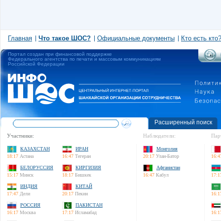
Главная
Что такое ШОС?
Официальные документы
Кто есть кто
Портал создан при финансовой поддержке
Федерального агентства по печати и массовым коммуникациям
Российской Федерации
Расширенный поиск
Участники:
Наблюдатели:
Пар
КАЗАХСТАН
ИРАН
Монголия
18:17
Астана
16:47
Тегеран
20:17
Улан-Батор
16:4
БЕЛОРУССИЯ
КИРГИЗИЯ
Афганистан
15:17
Минск
18:17
Бишкек
16:47
Кабул
17:1
ИНДИЯ
КИТАЙ
17:47
Дели
20:17
Пекин
16:1
РОССИЯ
ПАКИСТАН
16:17
Москва
17:17
Исламабад
16:1