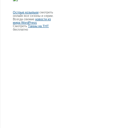
Острые козырьки
смотреть
онлайн все сезоны и серии.
Всегда свежие
новости из
мира WordPress
Смотреть
Танцы на ТНТ
бесплатно