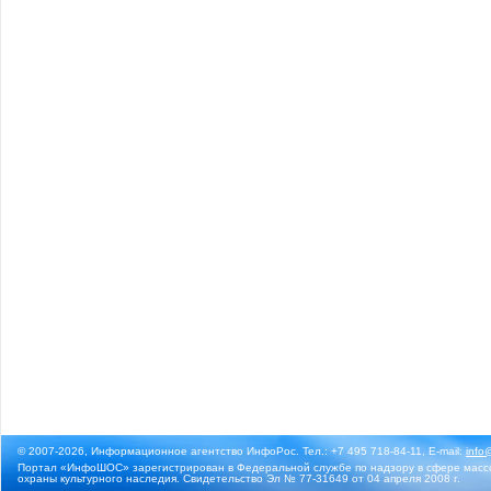
© 2007-2026, Информационное агентство ИнфоРос. Тел.: +7 495 718-84-11, E-mail:
info
Портал «ИнфоШОС» зарегистрирован в Федеральной службе по надзору в сфере массо
охраны культурного наследия. Свидетельство Эл № 77-31649 от 04 апреля 2008 г.