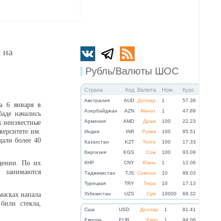
 на
Рубль/Валюты ШОС
Страна
Код
Валюта
Ном.
Курс
Австралия
AUD
Доллар
1
57.38
а 6 января в
Азербайджан
AZN
Манат
1
47.89
баде начались
Армения
AMD
Драм
100
22.23
к неизвестные
верситете им.
Индия
INR
Рупия
100
85.51
дали более 40
Казахстан
KZT
Тенге
100
17.33
Киргизия
KGS
Сом
100
93.09
дении. По их
КНР
CNY
Юань
1
12.06
 занимаются
Таджикистан
TJS
Сомони
10
88.03
Турецкая
TRY
Лира
10
17.13
масках напала
Узбекистан
UZS
Сум
10000
68.32
били стекла,
Cша
USD
Доллар
1
81.41
Eвропа
EUR
Евро
1
94.06