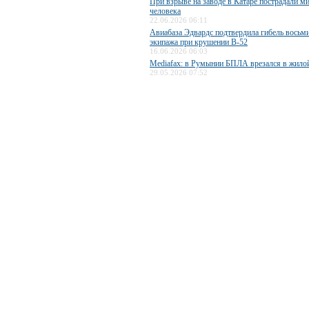
При взрыве на заводе в Катаре пострадали 
человека
22.06.2026 06:11
Авиабаза Эдвардс подтвердила гибель восьм
экипажа при крушении B-52
16.06.2026 06:03
Mediafax: в Румынии БПЛА врезался в жило
29.05.2026 07:52