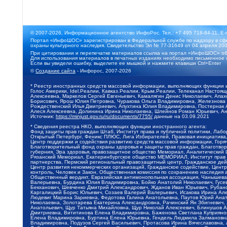
© 2007-2026, Информационное агентство ИнфоРос. Тел.: +7 495 718-84-11, E-
Портал «ИнфоШОС» зарегистрирован в Федеральной службе по надзору в сфе
охраны культурного наследия. Свидетельство Эл № 77-31649 от 04 апреля 200
При цитировании и перепечатке материалов ссылка на портал «ИнфоШОС» об
Для использования материалов в печатных изданиях необходимо письменное 
Если вы увидели ошибку, выделите ее мышкой и нажмите клавиши Ctrl+Enter
©
Создание сайта
- Инфорос, 2007-2026
* Реестр иностранных средств массовой информации, выполняющих функции 
Голос Америки, Idel.Реалии, Кавказ.Реалии, Крым.Реалии, Телеканал Настоя
Алексеевна, Маркелов Сергей Евгеньевич, Камалягин Денис Николаевич, Апах
Борисович, Ярош Юлия Петровна, Чуракова Ольга Владимировна, Железнова М
Рождественский Илья Дмитриевич, Апухтина Юлия Владимировна, Постернак Ал
Алеся Алексеевна, Долинина Ирина Николаевна, Шлейнов Роман Юрьевич, Ани
Источник:
https://minjust.gov.ru/ru/documents/7755/
данные на
03.09.2021
* Сведения реестра НКО, выполняющих функции иностранного агента:
Фонд защиты прав граждан Штаб, Институт права и публичной политики, Лаб
Открытый Петербург, Феникс ПЛЮС, Лига Избирателей, Правовая инициатива, 
Центр поддержки и содействия развитию средств массовой информации, Горя
Благотворительный фонд охраны здоровья и защиты прав граждан, Благотвори
губерния, Эра здоровья, правозащитное общество Мемориал, Аналитический 
Рязанский Мемориал, Екатеринбургское общество МЕМОРИАЛ, Институт прав ч
партнерства, Пермский региональный правозащитный центр, Гражданское де
Центр развития некоммерческих организаций, Гражданское содействие, Цент
контроль, Человек и Закон, Общественная комиссия по сохранению наследия
Общественный вердикт, Евразийская антимонопольная ассоциация, Чанышева 
Валерьевна, Бурдина Юлия Владимировна, Бойко Анатолий Николаевич, Гусев
Бекханович, Шевченко Дмитрий Александрович, Жданов Иван Юрьевич, Рубано
Каргалицкий Борис Юльевич, Созаев Валерий Валерьевич, Исакова Ирина Ал
Людевиг Марина Зариевна, Федотова Галина Анатольевна, Паутов Юрий Анато
Николаевна, Золотарева Екатерина Александровна, Рачинский Ян Збигневич
Анатольевич, Щур Татьяна Михайловна, Щур Николай Алексеевич, Блинушов 
Дмитриевна, Вититинова Елена Владимировна, Баженова Светлана Куприяновн
Елена Владимировна, Буртина Елена Юрьевна, Гендель Людмила Залмановна,
Владимировна, Подузов Сергей Васильевич, Протасова Ирина Вячеславовна, 