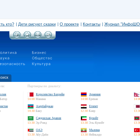
сть кто?
Дети рисуют сказки
О проекте
Контакты
Журнал "ИнфоШО
оиск
ли:
Партнеры по диалогу:
олия
Королевство Бахрейн
Армения
Батор
14:00
Манама
14:00
Ереван
14:0
нистан
Азербайджан
Египет
л
14:30
Баку
12:30
Каир
13:3
Саудовская Аравия
Кувейт
13:30
Эр-Рияд
13:30
Эль-Кувейт
13:3
ОАЭ
Мьянма
13:30
Абу-Даби
13:30
Нейпьидо
12:3