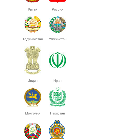
Китай
Россия
Таджикистан
Узбекистан
Индия
Иран
Монголия
Пакистан