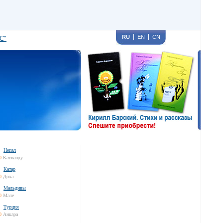
RU
EN
CN
С"
Непал
0
Катманду
Катар
0
Доха
Мальдивы
0
Мале
Турция
0
Анкара