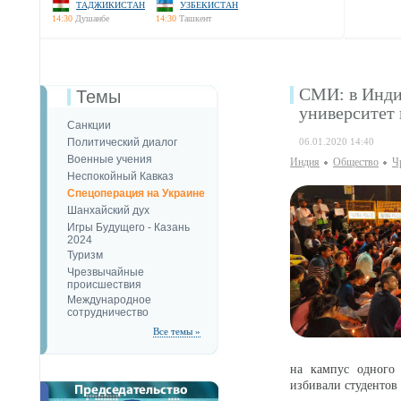
ТАДЖИКИСТАН
УЗБЕКИСТАН
14:30
Душанбе
14:30
Ташкент
СМИ: в Индии
Темы
университет
Санкции
Политический диалог
06.01.2020 14:40
Военные учения
Индия
Общество
Ч
Неспокойный Кавказ
Спецоперация на Украине
Шанхайский дух
Игры Будущего - Казань
2024
Туризм
Чрезвычайные
происшествия
Международное
сотрудничество
Все темы »
на кампус одного
избивали студентов