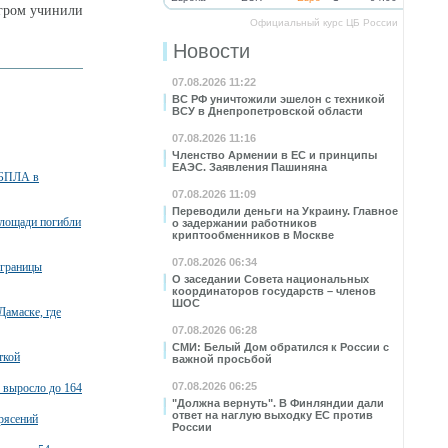
огром учинили
Официальный курс ЦБ России
Новости
07.08.2026 11:22
ВС РФ уничтожили эшелон с техникой
ВСУ в Днепропетровской области
07.08.2026 11:16
Членство Армении в ЕС и принципы
ЕАЭС. Заявления Пашиняна
 БПЛА в
07.08.2026 11:09
Переводили деньги на Украину. Главное
площади погибли
о задержании работников
криптообменников в Москве
07.08.2026 06:34
 границы
О заседании Совета национальных
координаторов государств – членов
ШОС
Дамаске, где
07.08.2026 06:28
СМИ: Белый Дом обратился к России с
ткой
важной просьбой
07.08.2026 06:25
 выросло до 164
"Должна вернуть". В Финляндии дали
ответ на наглую выходку ЕС против
рясений
России