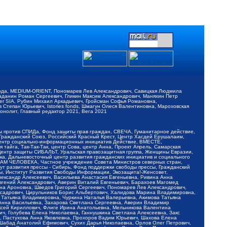
обода, MEDIUM-ORIENT, Пономарев Лев Александрович, Савицкая Людмила
Баданин Роман Сергеевич, Гликин Максим Александрович, Маняхин Петр
er SIA, Рубин Михаил Аркадьевич, Гройсман Софья Романовна,
Степан Юрьевич, Istories fonds, Шмагун Олеся Валентиновна, Мароховская
нолит, Главный редактор 2021, Вега 2021
Мы против СПИДа, Фонд защиты прав граждан, СВЕЧА, Гуманитарное действие,
 Гражданский Союз, Российский Красный Крест, Центр Хасдей Ерушалаим,
 Центр социально-информационных инициатив Действие, ВМЕСТЕ,
айга, Так-Так-Так, центр Сова, центр Анна, Проект Апрель, Самарская
Центр защиты СИБАЛЬТ, Уральская правозащитная группа, Женщины Евразии,
ка, Дальневосточный центр развития гражданских инициатив и социального
АВАМ ЧЕЛОВЕКА, Частное учреждение Совета Министров северных стран,
т развития прессы - Сибирь, Фонд поддержки свободы прессы, Гражданский
ы, Институт Развития Свободы Информации, Экозащита!-Женсовет,
ександр Алексеевич, Васильева Анастасия Евгеньевна, Ривина Анна
вгений Александрович, Аверин Виталий Евгеньевич, Барахоев Магомед
на Ароновна, Шведов Григорий Сергеевич, Пономарев Лев Александрович,
ксадрович, Цирульников Борис Альбертович, Халидова Марина Владимировна,
 Татьяна Владимировна, Чуркина Наталья Валерьевна, Акимова Татьяна
 Анна Васильевна, Захарова Светлана Сергеевна, Аверин Владимир
ксей Кириллович, Флиге Ирина Анатольевна, Мельникова Валентина
, Голубева Елена Николаевна, Ганнушкина Светлана Алексеевна, Закс
, Пастухова Анна Яковлевна, Прохоров Вадим Юрьевич, Шахова Елена
 Шабад Анатолий Ефимович, Сухих Дарья Николаевна, Орлов Олег Петрович,