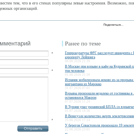
звестен тем, что в его стенах популярны левые настроения. Возможно, п
дежных организаций.
Поделиться…
омментарий
Ранее по теме
Генпрокуратура ФРГ расследует инцидента с
*
аэропорту Лейпцига
06.08.2026 21:39
В Москве при взрыве в кафе на Кудринской 
*
три человека
01.08.2026 21:16
Испания мобилизовала армию из-за прорыва
мигрантами из Марокко
31.07.2026 07:01
Взрывы произошли недалеко от гостиницы в 
остановился Макрон
07.07.2026 11:24
В Турции упал украинский БПЛА со взрывча
01.07.2026 18:56
В Венесуэле количество жертв землетрясения
*
25.06.2026 17:14
У берегов Севастополя произошло 19 землет
22.06.2026 23:01