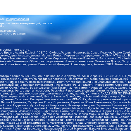
mail:
info@infoshos.ru
ре массовых коммуникаций, связи и
8 г.
язательна.
согласие редакции
иностранного агента:
щее Время, Azatliq Radiosi, PCE/PC, Сибирь.Реалии, Фактограф, Север.Реалии, Радио Св
ончич Дарья Александровна, Medusa Project, Первое антикоррупционное СМИ, VTimes.io, 
ария Михайловна, Лукьянова Юлия Сергеевна, Маетная Елизавета Витальевна, The Insid
ексей Евгеньевич, Общество с ограниченной ответственностью Телеканал Дождь, Петров 
н Роман Александрович, Великовский Дмитрий Александрович, Альтаир 2021, Ромашки мо
оратория социальных наук, Фонд по борьбе с коррупцией, Альянс врачей, НАСИЛИЮ.НЕТ, 
Гражданская инициатива против экологической преступности, Фонд борьбы с коррупцией,
чая Линия, В защиту прав заключенных, Институт глобализации и социальных движений,
тельный фонд помощи осужденным и их семьям, Фонд Тольятти, Новое время, Серебряная т
Центр Юрия Левады, Издательство Парк Гагарина, Фонд имени Андрея Рылькова, Сфера, 
еловека, Фонд защиты гласности, Российский исследовательский центр по правам челове
йствие, Центр независимых социологических исследований, Сутяжник, АКАДЕМИЯ ПО ПР
р Трансперенси Интернешнл-Р, Центр Защиты Прав Средств Массовой Информации, Институ
 академика Сахарова, Информационное агентство МЕМО. РУ, Институт региональной пресс
Лилия Айратовна, Сидорович Ольга Борисовна, Таранова Юлия Николаевна, Туровский Ал
а Ольга Андреевна, Дугин Сергей Георгиевич, Пивоваров Андрей Сергеевич, Писемский Е
в Роман Викторович, Шарипков Олег Викторович, Мальсагов Муса Асланович, Мошель Ири
ександровна, Исламов Тимур Рифгатович, Романова Ольга Евгеньевна, Щаров Сергей Але
льевич, Верховский Александр Маркович, Пислакова-Паркер Марина Петровна, Кочеткова
, Жемкова Елена Борисовна, Гудков Лев Дмитриевич, Илларионова Юлия Юрьевна, Саранг
Андрей Юрьевич, Мосин Алексей Геннадьевич, Гефтер Валентин Михайлович, Симонов Але
а, Исаев Сергей Владимирович, Максимов Сергей Владимирович, Беляев Сергей Иванович
 Кокорина Екатерина Алексеевна, Шуманов Илья Вячеславович, Арапова Галина Юрьевна
Литинский Леонид Борисович, Лукашевский Сергей Маркович, Бахмин Вячеслав Иванович,