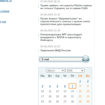
минимум 54
07.08.2026 06:21
Трамп заявил, что ракеты Patriot нужны
не только Украине, но и самим США
и членов
06.08.2026 21:42
Путин вывел "Шереметьево" из
й дом
стратегического списка с целью снять
препятствие для приватизации
06.08.2026 21:39
Генпрокуратура ФРГ расследует
инцидента с БПЛА в аэропорту
Лейпцига
06.08.2026 16:23
Заявления МИД России
Пн
Вт
Ср
Чт
Пт
Сб
Вс
1
2
3
4
5
6
7
8
9
10
11
12
13
14
15
16
17
18
19
20
21
22
23
24
25
26
27
28
29
30