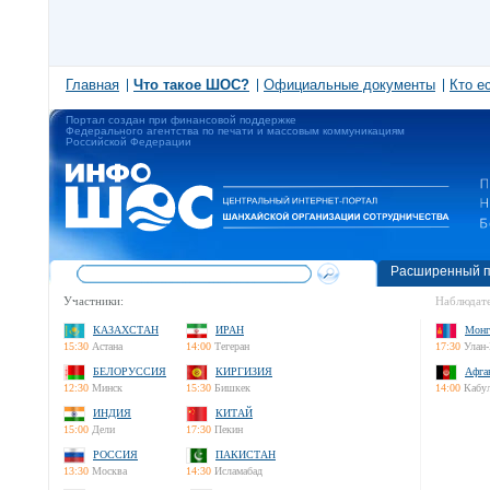
Главная
Что такое ШОС?
Официальные документы
Кто е
Портал создан при финансовой поддержке
Федерального агентства по печати и массовым коммуникациям
Российской Федерации
Расширенный п
Участники:
Наблюдате
КАЗАХСТАН
ИРАН
Монг
15:30
Астана
14:00
Тегеран
17:30
Улан-
БЕЛОРУССИЯ
КИРГИЗИЯ
Афга
12:30
Минск
15:30
Бишкек
14:00
Кабу
ИНДИЯ
КИТАЙ
15:00
Дели
17:30
Пекин
РОССИЯ
ПАКИСТАН
13:30
Москва
14:30
Исламабад