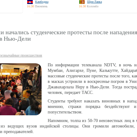
Камбоджа
Шри-Ланка
16:30
Пномпень
16:30
Коломбо
 начались студенческие протесты после нападения
 в Нью-Дели
резвычайные происшествия
По информации телеканала NDTV, в ночь н
Мумбаи, Алигархе, Пуне, Калькутте, Хайдара
массовые студенческие протесты после того, ка
в масках устроили в воскресенье погром в Уни
Джавахарлала Неру в Нью-Дели. Тогда постра
человек, передает ТАСС.
Студенты требуют наказать виновных в напа
мнению, стражи порядка бездействуют и
попустительством.
Напомним, толпа из 50-70 неизвестных лиц в 
 из ведущих вузов индийской столицы. Они громили автомобили, 
 и преподавателей.