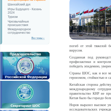
Шанхайский дух
Игры Будущего - Казань
2024
Туризм
Чрезвычайные
происшествия
Международное
сотрудничество
Все темы »
погиб от этой тяжелой б
вирусом.
Созданная под руководс
профилактики и контроля
победить эпидемию, увере
Страны ШОС, как и все м
героизмом, стойкостью и с
Китайская сторона действ
международному сотрудни
правительство КНР не пр
Китая было бы гораздо бол
Норов выразил высокое у
исследовательских учрежд