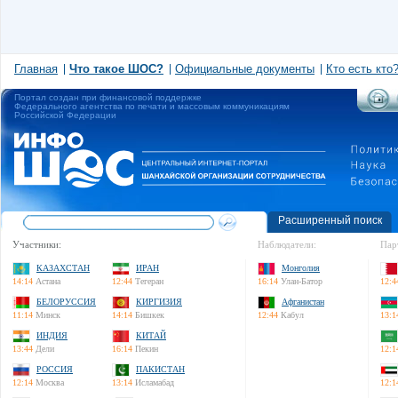
Главная
Что такое ШОС?
Официальные документы
Кто есть кто
Портал создан при финансовой поддержке
Федерального агентства по печати и массовым коммуникациям
Российской Федерации
Расширенный поиск
Участники:
Наблюдатели:
Пар
КАЗАХСТАН
ИРАН
Монголия
14:14
Астана
12:44
Тегеран
16:14
Улан-Батор
12:4
БЕЛОРУССИЯ
КИРГИЗИЯ
Афганистан
11:14
Минск
14:14
Бишкек
12:44
Кабул
13:1
ИНДИЯ
КИТАЙ
13:44
Дели
16:14
Пекин
12:1
РОССИЯ
ПАКИСТАН
12:14
Москва
13:14
Исламабад
12:1