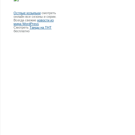
Острые козырьки
смотреть
онлайн все сезоны и серии.
Всегда свежие
новости из
мира WordPress
Смотреть
Танцы на ТНТ
бесплатно