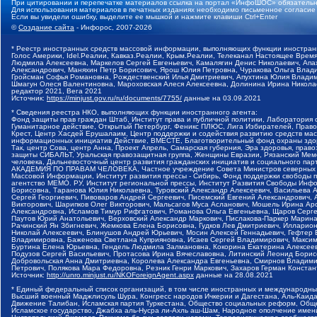
При цитировании и перепечатке материалов ссылка на портал «ИнфоШОС» обязательн
Для использования материалов в печатных изданиях необходимо письменное согласие
Если вы увидели ошибку, выделите ее мышкой и нажмите клавиши Ctrl+Enter
©
Создание сайта
- Инфорос, 2007-2026
* Реестр иностранных средств массовой информации, выполняющих функции иностранн
Голос Америки, Idel.Реалии, Кавказ.Реалии, Крым.Реалии, Телеканал Настоящее Время
Людмила Алексеевна, Маркелов Сергей Евгеньевич, Камалягин Денис Николаевич, Апах
Александрович, Маняхин Петр Борисович, Ярош Юлия Петровна, Чуракова Ольга Влади
Гройсман Софья Романовна, Рождественский Илья Дмитриевич, Апухтина Юлия Владимир
Шмагун Олеся Валентиновна, Мароховская Алеся Алексеевна, Долинина Ирина Никола
редактор 2021, Вега 2021
Источник:
https://minjust.gov.ru/ru/documents/7755/
данные на
03.09.2021
* Сведения реестра НКО, выполняющих функции иностранного агента:
Фонд защиты прав граждан Штаб, Институт права и публичной политики, Лаборатория
Гуманитарное действие, Открытый Петербург, Феникс ПЛЮС, Лига Избирателей, Правов
Крест, Центр Хасдей Ерушалаим, Центр поддержки и содействия развитию средств мас
информационных инициатив Действие, ВМЕСТЕ, Благотворительный фонд охраны здоров
Так, центр Сова, центр Анна, Проект Апрель, Самарская губерния, Эра здоровья, пр
защиты СИБАЛЬТ, Уральская правозащитная группа, Женщины Евразии, Рязанский Мемо
человека, Дальневосточный центр развития гражданских инициатив и социального пар
АКАДЕМИЯ ПО ПРАВАМ ЧЕЛОВЕКА, Частное учреждение Совета Министров северных стр
Массовой Информации, Институт развития прессы - Сибирь, Фонд поддержки свободы 
агентство МЕМО. РУ, Институт региональной прессы, Институт Развития Свободы Инф
Борисовна, Таранова Юлия Николаевна, Туровский Александр Алексеевич, Васильева 
Сергей Георгиевич, Пивоваров Андрей Сергеевич, Писемский Евгений Александрович,
Викторович, Шарипков Олег Викторович, Мальсагов Муса Асланович, Мошель Ирина Ар
Александровна, Исламов Тимур Рифгатович, Романова Ольга Евгеньевна, Щаров Серг
Паутов Юрий Анатольевич, Верховский Александр Маркович, Пислакова-Паркер Марина
Рачинский Ян Збигневич, Жемкова Елена Борисовна, Гудков Лев Дмитриевич, Иллари
Николай Алексеевич, Блинушов Андрей Юрьевич, Мосин Алексей Геннадьевич, Гефтер
Владимировна, Баженова Светлана Куприяновна, Исаев Сергей Владимирович, Максим
Буртина Елена Юрьевна, Гендель Людмила Залмановна, Кокорина Екатерина Алексеев
Подузов Сергей Васильевич, Протасова Ирина Вячеславовна, Литинский Леонид Борис
Добровольская Анна Дмитриевна, Королева Александра Евгеньевна, Смирнов Владими
Петрович, Полякова Мара Федоровна, Резник Генри Маркович, Захаров Герман Конста
Источник:
http://unro.minjust.ru/NKOForeignAgent.aspx
данные на
28.08.2021
* Единый федеральный список организаций, в том числе иностранных и международны
Высший военный Маджлисуль Шура, Конгресс народов Ичкерии и Дагестана, Аль-Каида, 
Движение Талибан, Исламская партия Туркестана, Общество социальных реформ, Общес
Исламское государство, Джабха аль-Нусра ли-Ахль аш-Шам, Народное ополчение имен