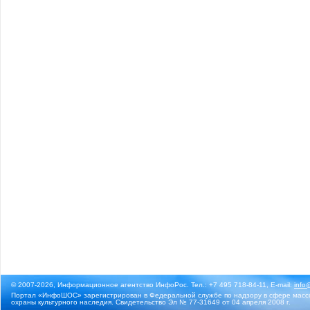
© 2007-2026, Информационное агентство ИнфоРос. Тел.: +7 495 718-84-11, E-mail:
info
Портал «ИнфоШОС» зарегистрирован в Федеральной службе по надзору в сфере массо
охраны культурного наследия. Свидетельство Эл № 77-31649 от 04 апреля 2008 г.