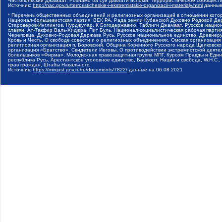
Чистопольский Джамаат, Рохнамо ба суи давлати исломи, Террористическое сообщест
Источник:
http://nac.gov.ru/terroristicheskie-i-ekstremistskie-organizacii-i-materialy.html
данные
* Перечень общественных объединений и религиозных организаций в отношении котор
Национал-большевистская партия, ВЕК РА, Рада земли Кубанской Духовно Родовой Де
Староверов-Инглингов, Нурджулар, К Богодержавию, Таблиги Джамаат, Русское наци
славян, Ат-Такфир Валь-Хиджра, Пит Буль, Национал-социалистическая рабочая парт
Череповца, Духовно-Родовая Держава Русь, Русское национальное единство, Древнер
Кровь и Честь, О свободе совести и о религиозных объединениях, Омская организаци
религиозная организация п. Боровский, Община Коренного Русского народа Щелковског
организация «Братство», Свидетели Иеговы, О противодействии экстремистской деяте
болельщиков «Фирма», Молодежная правозащитная группа МПГ, Курсом Правды и Единен
республика Русь, Арестантское уголовное единство, Башкорт, Нация и свобода, W.H.С
прав граждан, Штабы Навального
Источник:
https://minjust.gov.ru/ru/documents/7822/
данные на
06.08.2021