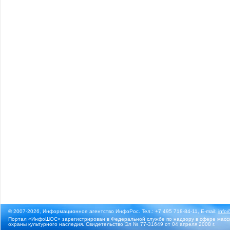
© 2007-2026, Информационное агентство ИнфоРос. Тел.: +7 495 718-84-11, E-mail:
info
Портал «ИнфоШОС» зарегистрирован в Федеральной службе по надзору в сфере массо
охраны культурного наследия. Свидетельство Эл № 77-31649 от 04 апреля 2008 г.