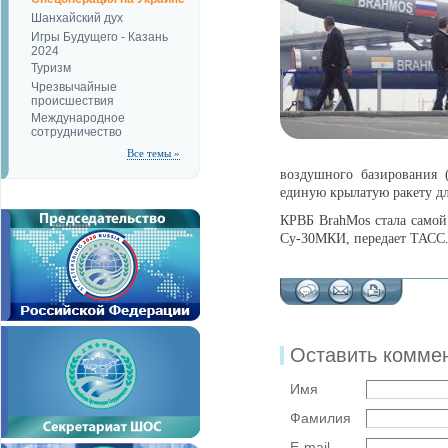
Шанхайский дух
Игры Будущего - Казань
2024
Туризм
Чрезвычайные
происшествия
Международное
сотрудничество
Все темы »
воздушного базирования 
единую крылатую ракету дл
КРВБ BrahMos стала самой
Су-30МКИ, передает ТАСС
Оставить комме
Имя
Фамилия
E-mail