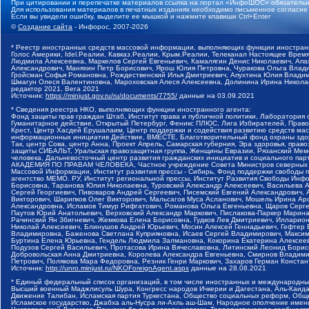
При цитировании и перепечатке материалов ссылка на портал «ИнфоШОС» обязательн
Для использования материалов в печатных изданиях необходимо письменное согласие
Если вы увидели ошибку, выделите ее мышкой и нажмите клавиши Ctrl+Enter
©
Создание сайта
- Инфорос, 2007-2026
* Реестр иностранных средств массовой информации, выполняющих функции иностранн
Голос Америки, Idel.Реалии, Кавказ.Реалии, Крым.Реалии, Телеканал Настоящее Время
Людмила Алексеевна, Маркелов Сергей Евгеньевич, Камалягин Денис Николаевич, Апах
Александрович, Маняхин Петр Борисович, Ярош Юлия Петровна, Чуракова Ольга Влади
Гройсман Софья Романовна, Рождественский Илья Дмитриевич, Апухтина Юлия Владимир
Шмагун Олеся Валентиновна, Мароховская Алеся Алексеевна, Долинина Ирина Никола
редактор 2021, Вега 2021
Источник:
https://minjust.gov.ru/ru/documents/7755/
данные на
03.09.2021
* Сведения реестра НКО, выполняющих функции иностранного агента:
Фонд защиты прав граждан Штаб, Институт права и публичной политики, Лаборатория
Гуманитарное действие, Открытый Петербург, Феникс ПЛЮС, Лига Избирателей, Правов
Крест, Центр Хасдей Ерушалаим, Центр поддержки и содействия развитию средств мас
информационных инициатив Действие, ВМЕСТЕ, Благотворительный фонд охраны здоров
Так, центр Сова, центр Анна, Проект Апрель, Самарская губерния, Эра здоровья, пр
защиты СИБАЛЬТ, Уральская правозащитная группа, Женщины Евразии, Рязанский Мемо
человека, Дальневосточный центр развития гражданских инициатив и социального пар
АКАДЕМИЯ ПО ПРАВАМ ЧЕЛОВЕКА, Частное учреждение Совета Министров северных стр
Массовой Информации, Институт развития прессы - Сибирь, Фонд поддержки свободы 
агентство МЕМО. РУ, Институт региональной прессы, Институт Развития Свободы Инф
Борисовна, Таранова Юлия Николаевна, Туровский Александр Алексеевич, Васильева 
Сергей Георгиевич, Пивоваров Андрей Сергеевич, Писемский Евгений Александрович,
Викторович, Шарипков Олег Викторович, Мальсагов Муса Асланович, Мошель Ирина Ар
Александровна, Исламов Тимур Рифгатович, Романова Ольга Евгеньевна, Щаров Серг
Паутов Юрий Анатольевич, Верховский Александр Маркович, Пислакова-Паркер Марина
Рачинский Ян Збигневич, Жемкова Елена Борисовна, Гудков Лев Дмитриевич, Иллари
Николай Алексеевич, Блинушов Андрей Юрьевич, Мосин Алексей Геннадьевич, Гефтер
Владимировна, Баженова Светлана Куприяновна, Исаев Сергей Владимирович, Максим
Буртина Елена Юрьевна, Гендель Людмила Залмановна, Кокорина Екатерина Алексеев
Подузов Сергей Васильевич, Протасова Ирина Вячеславовна, Литинский Леонид Борис
Добровольская Анна Дмитриевна, Королева Александра Евгеньевна, Смирнов Владими
Петрович, Полякова Мара Федоровна, Резник Генри Маркович, Захаров Герман Конста
Источник:
http://unro.minjust.ru/NKOForeignAgent.aspx
данные на
28.08.2021
* Единый федеральный список организаций, в том числе иностранных и международны
Высший военный Маджлисуль Шура, Конгресс народов Ичкерии и Дагестана, Аль-Каида, 
Движение Талибан, Исламская партия Туркестана, Общество социальных реформ, Общес
Исламское государство, Джабха аль-Нусра ли-Ахль аш-Шам, Народное ополчение имен