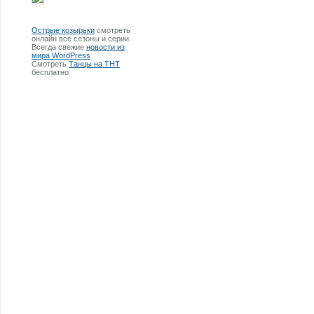
Острые козырьки
смотреть
онлайн все сезоны и серии.
Всегда свежие
новости из
мира WordPress
Смотреть
Танцы на ТНТ
бесплатно