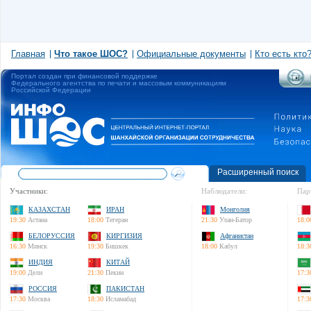
Главная
Что такое ШОС?
Официальные документы
Кто есть кто
Портал создан при финансовой поддержке
Федерального агентства по печати и массовым коммуникациям
Российской Федерации
Расширенный поиск
Участники:
Наблюдатели:
Пар
КАЗАХСТАН
ИРАН
Монголия
19:30
Астана
18:00
Тегеран
21:30
Улан-Батор
18:0
БЕЛОРУССИЯ
КИРГИЗИЯ
Афганистан
16:30
Минск
19:30
Бишкек
18:00
Кабул
18:3
ИНДИЯ
КИТАЙ
19:00
Дели
21:30
Пекин
17:3
РОССИЯ
ПАКИСТАН
17:30
Москва
18:30
Исламабад
17:3