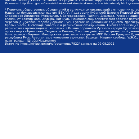
Чистопольский Джамаат, Рохнамо ба суи давлати исломи, Террористическое сообщест
Источник:
http://nac.gov.ru/terroristicheskie-i-ekstremistskie-organizacii-i-materialy.html
данные
* Перечень общественных объединений и религиозных организаций в отношении котор
Национал-большевистская партия, ВЕК РА, Рада земли Кубанской Духовно Родовой Де
Староверов-Инглингов, Нурджулар, К Богодержавию, Таблиги Джамаат, Русское наци
славян, Ат-Такфир Валь-Хиджра, Пит Буль, Национал-социалистическая рабочая парт
Череповца, Духовно-Родовая Держава Русь, Русское национальное единство, Древнер
Кровь и Честь, О свободе совести и о религиозных объединениях, Омская организаци
религиозная организация п. Боровский, Община Коренного Русского народа Щелковског
организация «Братство», Свидетели Иеговы, О противодействии экстремистской деяте
болельщиков «Фирма», Молодежная правозащитная группа МПГ, Курсом Правды и Единен
республика Русь, Арестантское уголовное единство, Башкорт, Нация и свобода, W.H.С
прав граждан, Штабы Навального
Источник:
https://minjust.gov.ru/ru/documents/7822/
данные на
06.08.2021