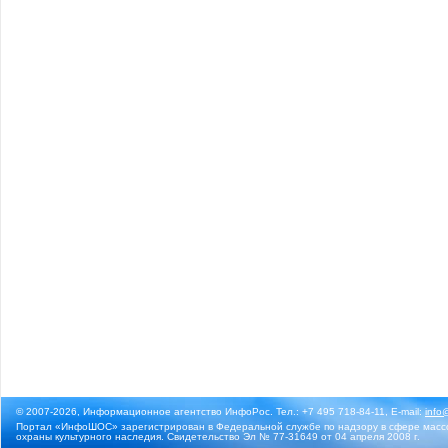
© 2007-2026, Информационное агентство ИнфоРос. Тел.: +7 495 718-84-11, E-mail:
info
Портал «ИнфоШОС» зарегистрирован в Федеральной службе по надзору в сфере массо
охраны культурного наследия. Свидетельство Эл № 77-31649 от 04 апреля 2008 г.