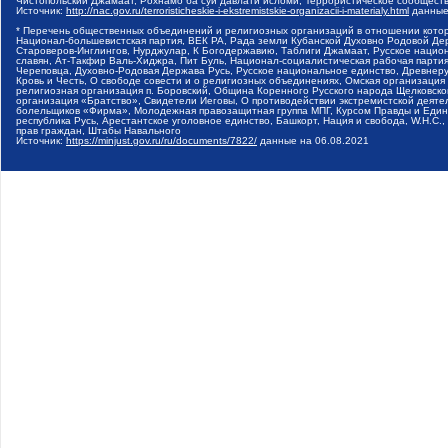
Чистопольский Джамаат, Рохнамо ба суи давлати исломи, Террористическое сообщест
Источник:
http://nac.gov.ru/terroristicheskie-i-ekstremistskie-organizacii-i-materialy.html
данные
* Перечень общественных объединений и религиозных организаций в отношении котор
Национал-большевистская партия, ВЕК РА, Рада земли Кубанской Духовно Родовой Де
Староверов-Инглингов, Нурджулар, К Богодержавию, Таблиги Джамаат, Русское наци
славян, Ат-Такфир Валь-Хиджра, Пит Буль, Национал-социалистическая рабочая парт
Череповца, Духовно-Родовая Держава Русь, Русское национальное единство, Древнер
Кровь и Честь, О свободе совести и о религиозных объединениях, Омская организаци
религиозная организация п. Боровский, Община Коренного Русского народа Щелковског
организация «Братство», Свидетели Иеговы, О противодействии экстремистской деяте
болельщиков «Фирма», Молодежная правозащитная группа МПГ, Курсом Правды и Единен
республика Русь, Арестантское уголовное единство, Башкорт, Нация и свобода, W.H.С
прав граждан, Штабы Навального
Источник:
https://minjust.gov.ru/ru/documents/7822/
данные на
06.08.2021