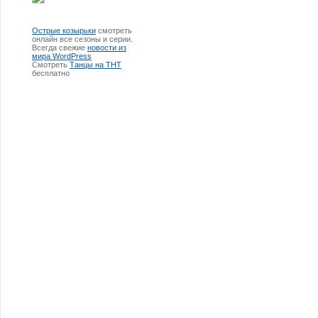
Острые козырьки
смотреть
онлайн все сезоны и серии.
Всегда свежие
новости из
мира WordPress
Смотреть
Танцы на ТНТ
бесплатно