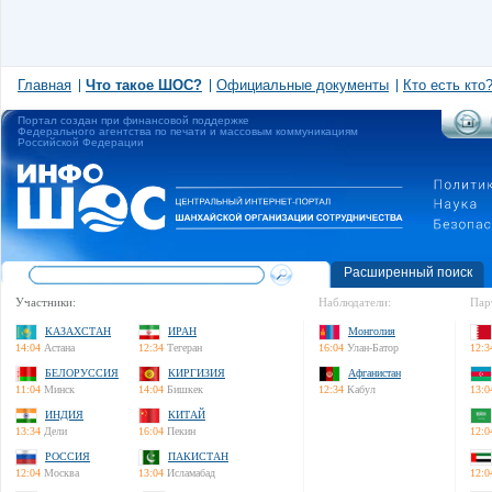
Главная
Что такое ШОС?
Официальные документы
Кто есть кто
Портал создан при финансовой поддержке
Федерального агентства по печати и массовым коммуникациям
Российской Федерации
Расширенный поиск
Участники:
Наблюдатели:
Пар
КАЗАХСТАН
ИРАН
Монголия
14:04
Астана
12:34
Тегеран
16:04
Улан-Батор
12:3
БЕЛОРУССИЯ
КИРГИЗИЯ
Афганистан
11:04
Минск
14:04
Бишкек
12:34
Кабул
13:0
ИНДИЯ
КИТАЙ
13:34
Дели
16:04
Пекин
12:0
РОССИЯ
ПАКИСТАН
12:04
Москва
13:04
Исламабад
12:0