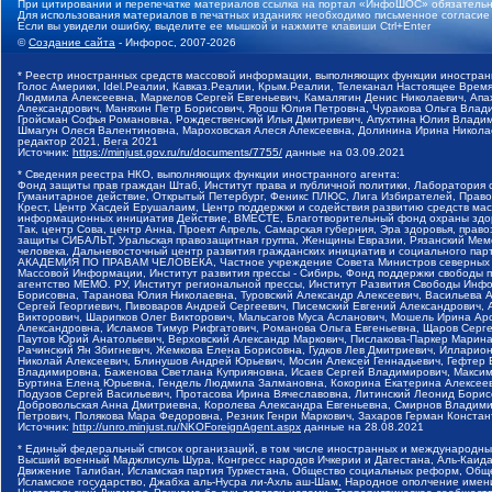
При цитировании и перепечатке материалов ссылка на портал «ИнфоШОС» обязательн
Для использования материалов в печатных изданиях необходимо письменное согласие
Если вы увидели ошибку, выделите ее мышкой и нажмите клавиши Ctrl+Enter
©
Создание сайта
- Инфорос, 2007-2026
* Реестр иностранных средств массовой информации, выполняющих функции иностранн
Голос Америки, Idel.Реалии, Кавказ.Реалии, Крым.Реалии, Телеканал Настоящее Время
Людмила Алексеевна, Маркелов Сергей Евгеньевич, Камалягин Денис Николаевич, Апах
Александрович, Маняхин Петр Борисович, Ярош Юлия Петровна, Чуракова Ольга Влади
Гройсман Софья Романовна, Рождественский Илья Дмитриевич, Апухтина Юлия Владимир
Шмагун Олеся Валентиновна, Мароховская Алеся Алексеевна, Долинина Ирина Никола
редактор 2021, Вега 2021
Источник:
https://minjust.gov.ru/ru/documents/7755/
данные на
03.09.2021
* Сведения реестра НКО, выполняющих функции иностранного агента:
Фонд защиты прав граждан Штаб, Институт права и публичной политики, Лаборатория
Гуманитарное действие, Открытый Петербург, Феникс ПЛЮС, Лига Избирателей, Правов
Крест, Центр Хасдей Ерушалаим, Центр поддержки и содействия развитию средств мас
информационных инициатив Действие, ВМЕСТЕ, Благотворительный фонд охраны здоров
Так, центр Сова, центр Анна, Проект Апрель, Самарская губерния, Эра здоровья, пр
защиты СИБАЛЬТ, Уральская правозащитная группа, Женщины Евразии, Рязанский Мемо
человека, Дальневосточный центр развития гражданских инициатив и социального пар
АКАДЕМИЯ ПО ПРАВАМ ЧЕЛОВЕКА, Частное учреждение Совета Министров северных стр
Массовой Информации, Институт развития прессы - Сибирь, Фонд поддержки свободы 
агентство МЕМО. РУ, Институт региональной прессы, Институт Развития Свободы Инф
Борисовна, Таранова Юлия Николаевна, Туровский Александр Алексеевич, Васильева 
Сергей Георгиевич, Пивоваров Андрей Сергеевич, Писемский Евгений Александрович,
Викторович, Шарипков Олег Викторович, Мальсагов Муса Асланович, Мошель Ирина Ар
Александровна, Исламов Тимур Рифгатович, Романова Ольга Евгеньевна, Щаров Серг
Паутов Юрий Анатольевич, Верховский Александр Маркович, Пислакова-Паркер Марина
Рачинский Ян Збигневич, Жемкова Елена Борисовна, Гудков Лев Дмитриевич, Иллари
Николай Алексеевич, Блинушов Андрей Юрьевич, Мосин Алексей Геннадьевич, Гефтер
Владимировна, Баженова Светлана Куприяновна, Исаев Сергей Владимирович, Максим
Буртина Елена Юрьевна, Гендель Людмила Залмановна, Кокорина Екатерина Алексеев
Подузов Сергей Васильевич, Протасова Ирина Вячеславовна, Литинский Леонид Борис
Добровольская Анна Дмитриевна, Королева Александра Евгеньевна, Смирнов Владими
Петрович, Полякова Мара Федоровна, Резник Генри Маркович, Захаров Герман Конста
Источник:
http://unro.minjust.ru/NKOForeignAgent.aspx
данные на
28.08.2021
* Единый федеральный список организаций, в том числе иностранных и международны
Высший военный Маджлисуль Шура, Конгресс народов Ичкерии и Дагестана, Аль-Каида, 
Движение Талибан, Исламская партия Туркестана, Общество социальных реформ, Общес
Исламское государство, Джабха аль-Нусра ли-Ахль аш-Шам, Народное ополчение имен