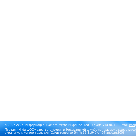
© 2007-2026, Информационное агентство ИнфоРос. Тел.: +7 495 718-84-11, E-mail:
info
Портал «ИнфоШОС» зарегистрирован в Федеральной службе по надзору в сфере массо
охраны культурного наследия. Свидетельство Эл № 77-31649 от 04 апреля 2008 г.