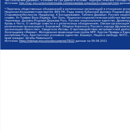
Чистопольский Джамаат, Рохнамо ба суи давлати исломи, Террористическое сообщест
Источник:
http://nac.gov.ru/terroristicheskie-i-ekstremistskie-organizacii-i-materialy.html
данные
* Перечень общественных объединений и религиозных организаций в отношении котор
Национал-большевистская партия, ВЕК РА, Рада земли Кубанской Духовно Родовой Де
Староверов-Инглингов, Нурджулар, К Богодержавию, Таблиги Джамаат, Русское наци
славян, Ат-Такфир Валь-Хиджра, Пит Буль, Национал-социалистическая рабочая парт
Череповца, Духовно-Родовая Держава Русь, Русское национальное единство, Древнер
Кровь и Честь, О свободе совести и о религиозных объединениях, Омская организаци
религиозная организация п. Боровский, Община Коренного Русского народа Щелковског
организация «Братство», Свидетели Иеговы, О противодействии экстремистской деяте
болельщиков «Фирма», Молодежная правозащитная группа МПГ, Курсом Правды и Единен
республика Русь, Арестантское уголовное единство, Башкорт, Нация и свобода, W.H.С
прав граждан, Штабы Навального
Источник:
https://minjust.gov.ru/ru/documents/7822/
данные на
06.08.2021