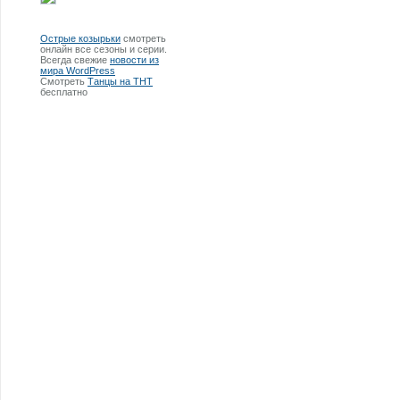
Острые козырьки
смотреть
онлайн все сезоны и серии.
Всегда свежие
новости из
мира WordPress
Смотреть
Танцы на ТНТ
бесплатно