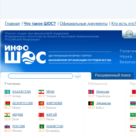
Главная
Что такое ШОС?
Официальные документы
Кто есть кто
Портал создан при финансовой поддержке
Федерального агентства по печати и массовым коммуникациям
Российской Федерации
Расширенный поиск
Участники:
Наблюдатели:
Пар
КАЗАХСТАН
ИРАН
Монголия
11:27
Астана
09:57
Тегеран
13:27
Улан-Батор
09:5
БЕЛОРУССИЯ
КИРГИЗИЯ
Афганистан
08:27
Минск
11:27
Бишкек
09:57
Кабул
10:2
ИНДИЯ
КИТАЙ
10:57
Дели
13:27
Пекин
09:2
РОССИЯ
ПАКИСТАН
09:27
Москва
10:27
Исламабад
09:2