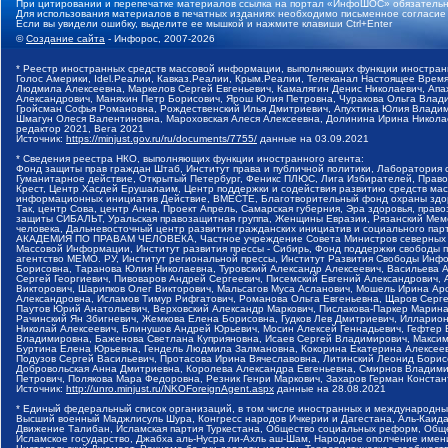
При цитировании и перепечатке материалов ссылка на портал «ИнфоШОС» обязательн
Для использования материалов в печатных изданиях необходимо письменное согласие
Если вы увидели ошибку, выделите ее мышкой и нажмите клавиши Ctrl+Enter
©
Создание сайта
- Инфорос, 2007-2026
* Реестр иностранных средств массовой информации, выполняющих функции иностранн
Голос Америки, Idel.Реалии, Кавказ.Реалии, Крым.Реалии, Телеканал Настоящее Время
Людмила Алексеевна, Маркелов Сергей Евгеньевич, Камалягин Денис Николаевич, Апах
Александрович, Маняхин Петр Борисович, Ярош Юлия Петровна, Чуракова Ольга Влади
Гройсман Софья Романовна, Рождественский Илья Дмитриевич, Апухтина Юлия Владимир
Шмагун Олеся Валентиновна, Мароховская Алеся Алексеевна, Долинина Ирина Никола
редактор 2021, Вега 2021
Источник:
https://minjust.gov.ru/ru/documents/7755/
данные на
03.09.2021
* Сведения реестра НКО, выполняющих функции иностранного агента:
Фонд защиты прав граждан Штаб, Институт права и публичной политики, Лаборатория
Гуманитарное действие, Открытый Петербург, Феникс ПЛЮС, Лига Избирателей, Правов
Крест, Центр Хасдей Ерушалаим, Центр поддержки и содействия развитию средств мас
информационных инициатив Действие, ВМЕСТЕ, Благотворительный фонд охраны здоров
Так, центр Сова, центр Анна, Проект Апрель, Самарская губерния, Эра здоровья, пр
защиты СИБАЛЬТ, Уральская правозащитная группа, Женщины Евразии, Рязанский Мемо
человека, Дальневосточный центр развития гражданских инициатив и социального пар
АКАДЕМИЯ ПО ПРАВАМ ЧЕЛОВЕКА, Частное учреждение Совета Министров северных стр
Массовой Информации, Институт развития прессы - Сибирь, Фонд поддержки свободы 
агентство МЕМО. РУ, Институт региональной прессы, Институт Развития Свободы Инф
Борисовна, Таранова Юлия Николаевна, Туровский Александр Алексеевич, Васильева 
Сергей Георгиевич, Пивоваров Андрей Сергеевич, Писемский Евгений Александрович,
Викторович, Шарипков Олег Викторович, Мальсагов Муса Асланович, Мошель Ирина Ар
Александровна, Исламов Тимур Рифгатович, Романова Ольга Евгеньевна, Щаров Серг
Паутов Юрий Анатольевич, Верховский Александр Маркович, Пислакова-Паркер Марина
Рачинский Ян Збигневич, Жемкова Елена Борисовна, Гудков Лев Дмитриевич, Иллари
Николай Алексеевич, Блинушов Андрей Юрьевич, Мосин Алексей Геннадьевич, Гефтер
Владимировна, Баженова Светлана Куприяновна, Исаев Сергей Владимирович, Максим
Буртина Елена Юрьевна, Гендель Людмила Залмановна, Кокорина Екатерина Алексеев
Подузов Сергей Васильевич, Протасова Ирина Вячеславовна, Литинский Леонид Борис
Добровольская Анна Дмитриевна, Королева Александра Евгеньевна, Смирнов Владими
Петрович, Полякова Мара Федоровна, Резник Генри Маркович, Захаров Герман Конста
Источник:
http://unro.minjust.ru/NKOForeignAgent.aspx
данные на
28.08.2021
* Единый федеральный список организаций, в том числе иностранных и международны
Высший военный Маджлисуль Шура, Конгресс народов Ичкерии и Дагестана, Аль-Каида, 
Движение Талибан, Исламская партия Туркестана, Общество социальных реформ, Общес
Исламское государство, Джабха аль-Нусра ли-Ахль аш-Шам, Народное ополчение имен