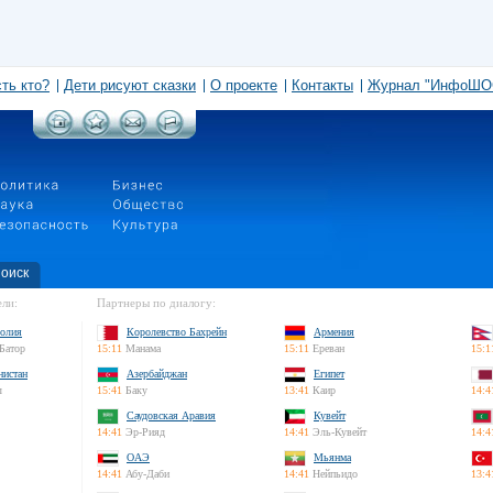
сть кто?
Дети рисуют сказки
О проекте
Контакты
Журнал "ИнфоШО
оиск
ли:
Партнеры по диалогу:
олия
Королевство Бахрейн
Армения
Батор
15:11
Манама
15:11
Ереван
15:1
нистан
Азербайджан
Египет
л
15:41
Баку
13:41
Каир
14:4
Саудовская Аравия
Кувейт
14:41
Эр-Рияд
14:41
Эль-Кувейт
14:4
ОАЭ
Мьянма
14:41
Абу-Даби
14:41
Нейпьидо
13:4