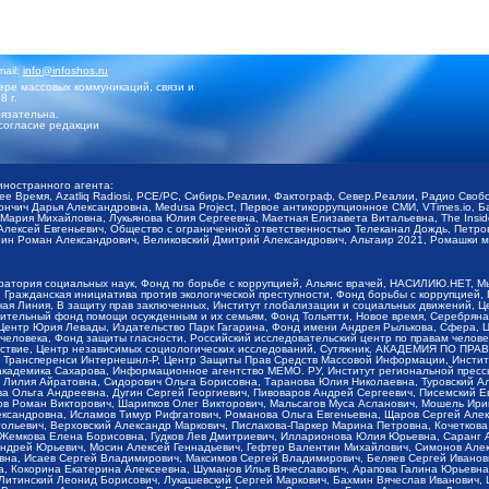
mail:
info@infoshos.ru
ре массовых коммуникаций, связи и
8 г.
язательна.
согласие редакции
иностранного агента:
щее Время, Azatliq Radiosi, PCE/PC, Сибирь.Реалии, Фактограф, Север.Реалии, Радио Св
ончич Дарья Александровна, Medusa Project, Первое антикоррупционное СМИ, VTimes.io, 
ария Михайловна, Лукьянова Юлия Сергеевна, Маетная Елизавета Витальевна, The Insid
ексей Евгеньевич, Общество с ограниченной ответственностью Телеканал Дождь, Петров 
н Роман Александрович, Великовский Дмитрий Александрович, Альтаир 2021, Ромашки мо
оратория социальных наук, Фонд по борьбе с коррупцией, Альянс врачей, НАСИЛИЮ.НЕТ, 
Гражданская инициатива против экологической преступности, Фонд борьбы с коррупцией,
чая Линия, В защиту прав заключенных, Институт глобализации и социальных движений,
тельный фонд помощи осужденным и их семьям, Фонд Тольятти, Новое время, Серебряная т
Центр Юрия Левады, Издательство Парк Гагарина, Фонд имени Андрея Рылькова, Сфера, 
еловека, Фонд защиты гласности, Российский исследовательский центр по правам челове
йствие, Центр независимых социологических исследований, Сутяжник, АКАДЕМИЯ ПО ПР
р Трансперенси Интернешнл-Р, Центр Защиты Прав Средств Массовой Информации, Институ
 академика Сахарова, Информационное агентство МЕМО. РУ, Институт региональной пресс
Лилия Айратовна, Сидорович Ольга Борисовна, Таранова Юлия Николаевна, Туровский Ал
а Ольга Андреевна, Дугин Сергей Георгиевич, Пивоваров Андрей Сергеевич, Писемский Е
в Роман Викторович, Шарипков Олег Викторович, Мальсагов Муса Асланович, Мошель Ири
ександровна, Исламов Тимур Рифгатович, Романова Ольга Евгеньевна, Щаров Сергей Але
льевич, Верховский Александр Маркович, Пислакова-Паркер Марина Петровна, Кочеткова
, Жемкова Елена Борисовна, Гудков Лев Дмитриевич, Илларионова Юлия Юрьевна, Саранг
Андрей Юрьевич, Мосин Алексей Геннадьевич, Гефтер Валентин Михайлович, Симонов Але
а, Исаев Сергей Владимирович, Максимов Сергей Владимирович, Беляев Сергей Иванович
 Кокорина Екатерина Алексеевна, Шуманов Илья Вячеславович, Арапова Галина Юрьевна
Литинский Леонид Борисович, Лукашевский Сергей Маркович, Бахмин Вячеслав Иванович,