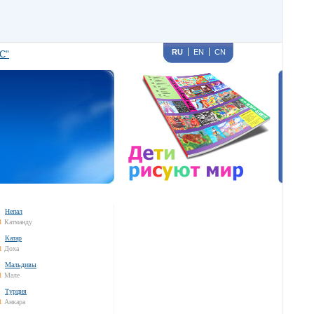
RU
EN
CN
С"
Непал
1
Катманду
Катар
1
Доха
Мальдивы
1
Мале
Турция
1
Анкара