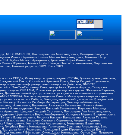
обода, MEDIUM-ORIENT, Пономарев Лев Александрович, Савицкая Людмила
Баданин Роман Сергеевич, Гликин Максим Александрович, Маняхин Петр
er SIA, Рубин Михаил Аркадьевич, Гройсман Софья Романовна,
Степан Юрьевич, Istories fonds, Шмагун Олеся Валентиновна, Мароховская
нолит, Главный редактор 2021, Вега 2021
Мы против СПИДа, Фонд защиты прав граждан, СВЕЧА, Гуманитарное действие,
 Гражданский Союз, Российский Красный Крест, Центр Хасдей Ерушалаим,
 Центр социально-информационных инициатив Действие, ВМЕСТЕ,
айга, Так-Так-Так, центр Сова, центр Анна, Проект Апрель, Самарская
Центр защиты СИБАЛЬТ, Уральская правозащитная группа, Женщины Евразии,
ка, Дальневосточный центр развития гражданских инициатив и социального
АВАМ ЧЕЛОВЕКА, Частное учреждение Совета Министров северных стран,
т развития прессы - Сибирь, Фонд поддержки свободы прессы, Гражданский
ы, Институт Развития Свободы Информации, Экозащита!-Женсовет,
ександр Алексеевич, Васильева Анастасия Евгеньевна, Ривина Анна
вгений Александрович, Аверин Виталий Евгеньевич, Барахоев Магомед
на Ароновна, Шведов Григорий Сергеевич, Пономарев Лев Александрович,
ксадрович, Цирульников Борис Альбертович, Халидова Марина Владимировна,
 Татьяна Владимировна, Чуркина Наталья Валерьевна, Акимова Татьяна
 Анна Васильевна, Захарова Светлана Сергеевна, Аверин Владимир
ксей Кириллович, Флиге Ирина Анатольевна, Мельникова Валентина
, Голубева Елена Николаевна, Ганнушкина Светлана Алексеевна, Закс
, Пастухова Анна Яковлевна, Прохоров Вадим Юрьевич, Шахова Елена
 Шабад Анатолий Ефимович, Сухих Дарья Николаевна, Орлов Олег Петрович,