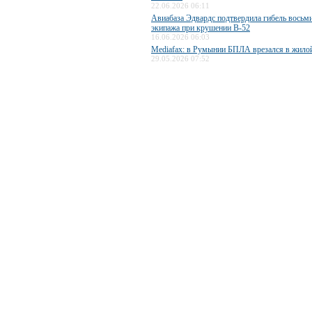
22.06.2026 06:11
Авиабаза Эдвардс подтвердила гибель восьм
экипажа при крушении B-52
16.06.2026 06:03
Mediafax: в Румынии БПЛА врезался в жило
29.05.2026 07:52