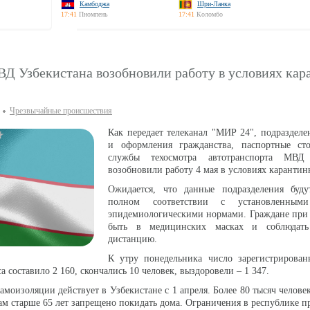
Камбоджа
Шри-Ланка
17:41
Пномпень
17:41
Коломбо
Д Узбекистана возобновили работу в условиях кар
Чрезвычайные происшествия
Как передает телеканал "МИР 24", подраздел
и оформления гражданства, паспортные ст
службы техосмотра автотранспорта МВД 
возобновили работу 4 мая в условиях карантин
Ожидается, что данные подразделения буду
полном соответствии с установленными
эпидемиологическими нормами. Граждане при 
быть в медицинских масках и соблюдать
дистанцию.
К утру понедельника число зарегистрирован
а составило 2 160, скончались 10 человек, выздоровели – 1 347.
моизоляции действует в Узбекистане с 1 апреля. Более 80 тысяч человек
ам старше 65 лет запрещено покидать дома. Ограничения в республике п