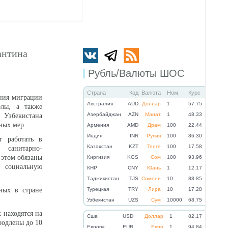
антина
Рубль/Валюты ШОС
Страна
Код
Валюта
Ном.
Курс
ения миграции
Австралия
AUD
Доллар
1
57.75
олы, а также
Азербайджан
AZN
Манат
1
48.33
Узбекистана
ных мер.
Армения
AMD
Драм
100
22.44
Индия
INR
Рупия
100
86.30
т работать в
Казахстан
KZT
Тенге
100
17.58
 санитарно-
этом обязаны
Киргизия
KGS
Сом
100
93.96
 социальную
КНР
CNY
Юань
1
12.17
Таджикистан
TJS
Сомони
10
88.85
ных в стране
Турецкая
TRY
Лира
10
17.28
Узбекистан
UZS
Сум
10000
68.75
 находятся на
Cша
USD
Доллар
1
82.17
родлены до 10
Eвропа
EUR
Евро
1
94.84