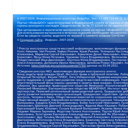
© 2007-2026, Информационное агентство ИнфоРос. Тел.: +7 495 718-84-11, E-
Портал «ИнфоШОС» зарегистрирован в Федеральной службе по надзору в сфе
охраны культурного наследия. Свидетельство Эл № 77-31649 от 04 апреля 200
При цитировании и перепечатке материалов ссылка на портал «ИнфоШОС» об
Для использования материалов в печатных изданиях необходимо письменное 
Если вы увидели ошибку, выделите ее мышкой и нажмите клавиши Ctrl+Enter
©
Создание сайта
- Инфорос, 2007-2026
* Реестр иностранных средств массовой информации, выполняющих функции 
Голос Америки, Idel.Реалии, Кавказ.Реалии, Крым.Реалии, Телеканал Настоя
Алексеевна, Маркелов Сергей Евгеньевич, Камалягин Денис Николаевич, Апах
Борисович, Ярош Юлия Петровна, Чуракова Ольга Владимировна, Железнова М
Рождественский Илья Дмитриевич, Апухтина Юлия Владимировна, Постернак Ал
Алеся Алексеевна, Долинина Ирина Николаевна, Шлейнов Роман Юрьевич, Ани
Источник:
https://minjust.gov.ru/ru/documents/7755/
данные на
03.09.2021
* Сведения реестра НКО, выполняющих функции иностранного агента:
Фонд защиты прав граждан Штаб, Институт права и публичной политики, Лаб
Открытый Петербург, Феникс ПЛЮС, Лига Избирателей, Правовая инициатива, 
Центр поддержки и содействия развитию средств массовой информации, Горя
Благотворительный фонд охраны здоровья и защиты прав граждан, Благотвори
губерния, Эра здоровья, правозащитное общество Мемориал, Аналитический 
Рязанский Мемориал, Екатеринбургское общество МЕМОРИАЛ, Институт прав ч
партнерства, Пермский региональный правозащитный центр, Гражданское де
Центр развития некоммерческих организаций, Гражданское содействие, Цент
контроль, Человек и Закон, Общественная комиссия по сохранению наследия
Общественный вердикт, Евразийская антимонопольная ассоциация, Чанышева 
Валерьевна, Бурдина Юлия Владимировна, Бойко Анатолий Николаевич, Гусев
Бекханович, Шевченко Дмитрий Александрович, Жданов Иван Юрьевич, Рубано
Каргалицкий Борис Юльевич, Созаев Валерий Валерьевич, Исакова Ирина Ал
Людевиг Марина Зариевна, Федотова Галина Анатольевна, Паутов Юрий Анато
Николаевна, Золотарева Екатерина Александровна, Рачинский Ян Збигневич
Анатольевич, Щур Татьяна Михайловна, Щур Николай Алексеевич, Блинушов 
Дмитриевна, Вититинова Елена Владимировна, Баженова Светлана Куприяновн
Елена Владимировна, Буртина Елена Юрьевна, Гендель Людмила Залмановна,
Владимировна, Подузов Сергей Васильевич, Протасова Ирина Вячеславовна, 