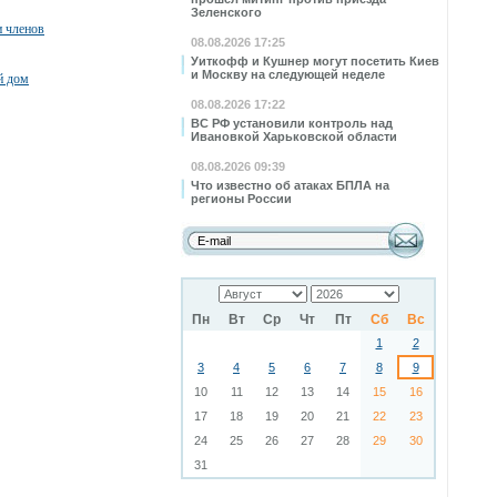
Зеленского
и членов
08.08.2026 17:25
Уиткофф и Кушнер могут посетить Киев
и Москву на следующей неделе
й дом
08.08.2026 17:22
ВС РФ установили контроль над
Ивановкой Харьковской области
08.08.2026 09:39
Что известно об атаках БПЛА на
регионы России
Пн
Вт
Ср
Чт
Пт
Сб
Вс
1
2
3
4
5
6
7
8
9
10
11
12
13
14
15
16
17
18
19
20
21
22
23
24
25
26
27
28
29
30
31