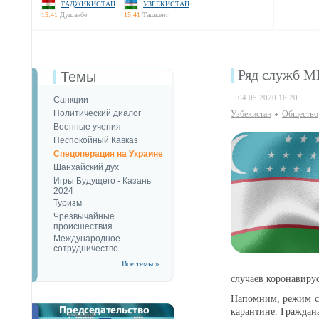
ТАДЖИКИСТАН
УЗБЕКИСТАН
15:41
Душанбе
15:41
Ташкент
Ряд служб МВ
Темы
04.05.2020 16:20
Санкции
Политический диалог
Узбекистан
Общество
Военные учения
Неспокойный Кавказ
Спецоперация на Украине
Шанхайский дух
Игры Будущего - Казань
2024
Туризм
Чрезвычайные
происшествия
Международное
сотрудничество
Все темы »
случаев коронавирус
Напомним, режим са
карантине. Граждан