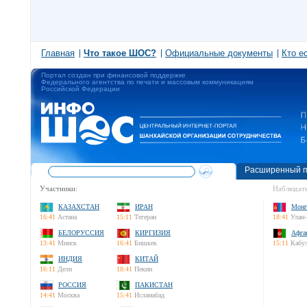
Главная
Что такое ШОС?
Официальные документы
Кто е
Портал создан при финансовой поддержке
Федерального агентства по печати и массовым коммуникациям
Российской Федерации
Расширенный п
Участники:
Наблюдате
КАЗАХСТАН
ИРАН
Монг
16:41
Астана
15:11
Тегеран
18:41
Улан-
БЕЛОРУССИЯ
КИРГИЗИЯ
Афга
13:41
Минск
16:41
Бишкек
15:11
Кабу
ИНДИЯ
КИТАЙ
16:11
Дели
18:41
Пекин
РОССИЯ
ПАКИСТАН
14:41
Москва
15:41
Исламабад