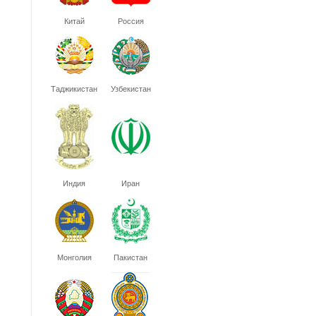
Китай
Россия
Таджикистан
Узбекистан
Индия
Иран
Монголия
Пакистан