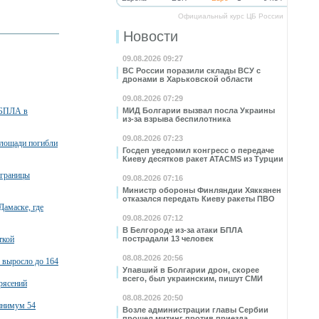
Официальный курс ЦБ России
Новости
09.08.2026 09:27
ВС России поразили склады ВСУ с
дронами в Харьковской области
09.08.2026 07:29
 БПЛА в
МИД Болгарии вызвал посла Украины
из-за взрыва беспилотника
09.08.2026 07:23
площади погибли
Госдеп уведомил конгресс о передаче
Киеву десятков ракет ATACMS из Турции
 границы
09.08.2026 07:16
Министр обороны Финляндии Хяккянен
отказался передать Киеву ракеты ПВО
Дамаске, где
09.08.2026 07:12
В Белгороде из-за атаки БПЛА
ткой
пострадали 13 человек
08.08.2026 20:56
 выросло до 164
Упавший в Болгарии дрон, скорее
всего, был украинским, пишут СМИ
рясений
08.08.2026 20:50
минимум 54
Возле администрации главы Сербии
прошел митинг против приезда