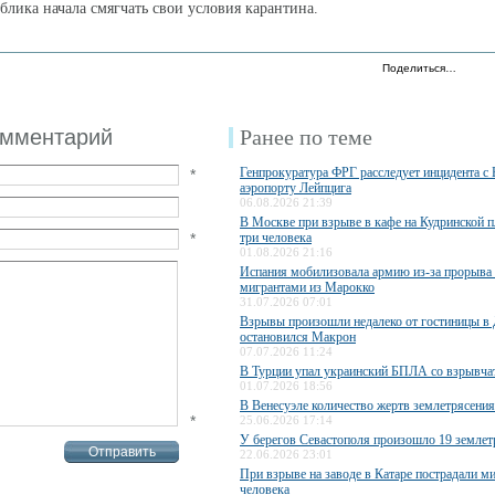
блика начала смягчать свои условия карантина.
Поделиться…
омментарий
Ранее по теме
Генпрокуратура ФРГ расследует инцидента с
*
аэропорту Лейпцига
06.08.2026 21:39
В Москве при взрыве в кафе на Кудринской 
*
три человека
01.08.2026 21:16
Испания мобилизовала армию из-за прорыва
мигрантами из Марокко
31.07.2026 07:01
Взрывы произошли недалеко от гостиницы в 
остановился Макрон
07.07.2026 11:24
В Турции упал украинский БПЛА со взрывча
01.07.2026 18:56
В Венесуэле количество жертв землетрясения
*
25.06.2026 17:14
У берегов Севастополя произошло 19 землет
22.06.2026 23:01
При взрыве на заводе в Катаре пострадали 
человека