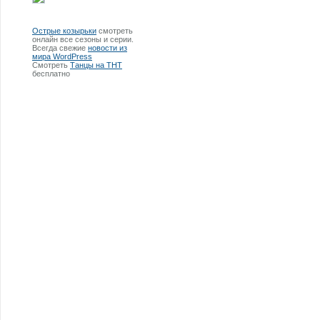
Острые козырьки
смотреть
онлайн все сезоны и серии.
Всегда свежие
новости из
мира WordPress
Смотреть
Танцы на ТНТ
бесплатно