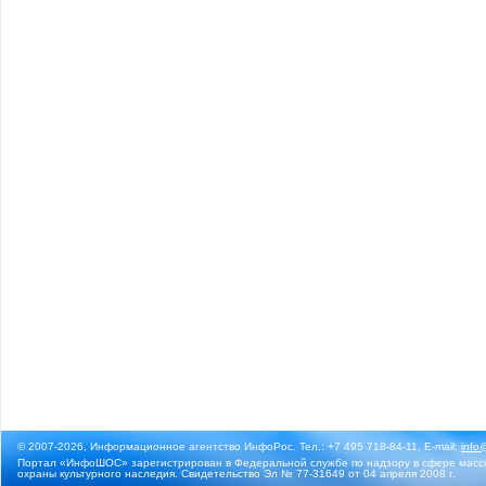
© 2007-2026, Информационное агентство ИнфоРос. Тел.: +7 495 718-84-11, E-mail:
info
Портал «ИнфоШОС» зарегистрирован в Федеральной службе по надзору в сфере массо
охраны культурного наследия. Свидетельство Эл № 77-31649 от 04 апреля 2008 г.