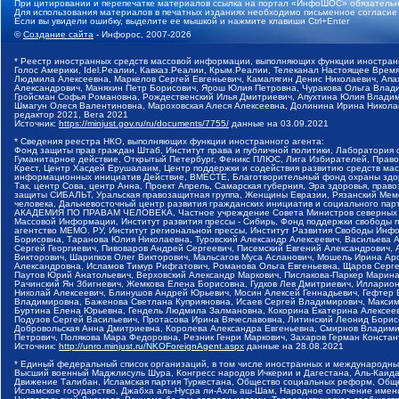
При цитировании и перепечатке материалов ссылка на портал «ИнфоШОС» обязательн
Для использования материалов в печатных изданиях необходимо письменное согласие
Если вы увидели ошибку, выделите ее мышкой и нажмите клавиши Ctrl+Enter
©
Создание сайта
- Инфорос, 2007-2026
* Реестр иностранных средств массовой информации, выполняющих функции иностранн
Голос Америки, Idel.Реалии, Кавказ.Реалии, Крым.Реалии, Телеканал Настоящее Время
Людмила Алексеевна, Маркелов Сергей Евгеньевич, Камалягин Денис Николаевич, Апах
Александрович, Маняхин Петр Борисович, Ярош Юлия Петровна, Чуракова Ольга Влади
Гройсман Софья Романовна, Рождественский Илья Дмитриевич, Апухтина Юлия Владимир
Шмагун Олеся Валентиновна, Мароховская Алеся Алексеевна, Долинина Ирина Никола
редактор 2021, Вега 2021
Источник:
https://minjust.gov.ru/ru/documents/7755/
данные на
03.09.2021
* Сведения реестра НКО, выполняющих функции иностранного агента:
Фонд защиты прав граждан Штаб, Институт права и публичной политики, Лаборатория
Гуманитарное действие, Открытый Петербург, Феникс ПЛЮС, Лига Избирателей, Правов
Крест, Центр Хасдей Ерушалаим, Центр поддержки и содействия развитию средств мас
информационных инициатив Действие, ВМЕСТЕ, Благотворительный фонд охраны здоров
Так, центр Сова, центр Анна, Проект Апрель, Самарская губерния, Эра здоровья, пр
защиты СИБАЛЬТ, Уральская правозащитная группа, Женщины Евразии, Рязанский Мемо
человека, Дальневосточный центр развития гражданских инициатив и социального пар
АКАДЕМИЯ ПО ПРАВАМ ЧЕЛОВЕКА, Частное учреждение Совета Министров северных стр
Массовой Информации, Институт развития прессы - Сибирь, Фонд поддержки свободы 
агентство МЕМО. РУ, Институт региональной прессы, Институт Развития Свободы Инф
Борисовна, Таранова Юлия Николаевна, Туровский Александр Алексеевич, Васильева 
Сергей Георгиевич, Пивоваров Андрей Сергеевич, Писемский Евгений Александрович,
Викторович, Шарипков Олег Викторович, Мальсагов Муса Асланович, Мошель Ирина Ар
Александровна, Исламов Тимур Рифгатович, Романова Ольга Евгеньевна, Щаров Серг
Паутов Юрий Анатольевич, Верховский Александр Маркович, Пислакова-Паркер Марина
Рачинский Ян Збигневич, Жемкова Елена Борисовна, Гудков Лев Дмитриевич, Иллари
Николай Алексеевич, Блинушов Андрей Юрьевич, Мосин Алексей Геннадьевич, Гефтер
Владимировна, Баженова Светлана Куприяновна, Исаев Сергей Владимирович, Максим
Буртина Елена Юрьевна, Гендель Людмила Залмановна, Кокорина Екатерина Алексеев
Подузов Сергей Васильевич, Протасова Ирина Вячеславовна, Литинский Леонид Борис
Добровольская Анна Дмитриевна, Королева Александра Евгеньевна, Смирнов Владими
Петрович, Полякова Мара Федоровна, Резник Генри Маркович, Захаров Герман Конста
Источник:
http://unro.minjust.ru/NKOForeignAgent.aspx
данные на
28.08.2021
* Единый федеральный список организаций, в том числе иностранных и международны
Высший военный Маджлисуль Шура, Конгресс народов Ичкерии и Дагестана, Аль-Каида, 
Движение Талибан, Исламская партия Туркестана, Общество социальных реформ, Общес
Исламское государство, Джабха аль-Нусра ли-Ахль аш-Шам, Народное ополчение имен