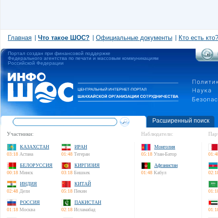
Главная
Что такое ШОС?
Официальные документы
Кто есть кто
Портал создан при финансовой поддержке
Федерального агентства по печати и массовым коммуникациям
Российской Федерации
Расширенный поиск
Участники:
Наблюдатели:
Пар
КАЗАХСТАН
ИРАН
Монголия
03:18
Астана
01:48
Тегеран
05:18
Улан-Батор
01:4
БЕЛОРУССИЯ
КИРГИЗИЯ
Афганистан
00:18
Минск
03:18
Бишкек
01:48
Кабул
02:1
ИНДИЯ
КИТАЙ
02:48
Дели
05:18
Пекин
01:1
РОССИЯ
ПАКИСТАН
01:18
Москва
02:18
Исламабад
01:1