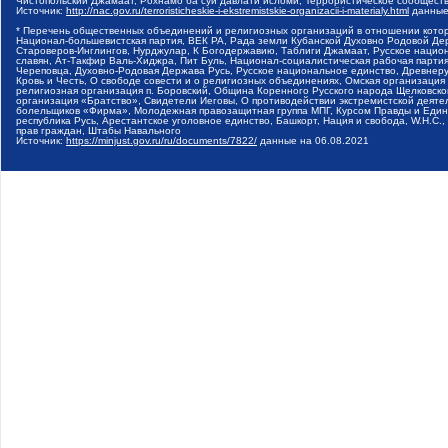
Чистопольский Джамаат, Рохнамо ба суи давлати исломи, Террористическое сообщест
Источник:
http://nac.gov.ru/terroristicheskie-i-ekstremistskie-organizacii-i-materialy.html
данные
* Перечень общественных объединений и религиозных организаций в отношении котор
Национал-большевистская партия, ВЕК РА, Рада земли Кубанской Духовно Родовой Де
Староверов-Инглингов, Нурджулар, К Богодержавию, Таблиги Джамаат, Русское наци
славян, Ат-Такфир Валь-Хиджра, Пит Буль, Национал-социалистическая рабочая парт
Череповца, Духовно-Родовая Держава Русь, Русское национальное единство, Древнер
Кровь и Честь, О свободе совести и о религиозных объединениях, Омская организаци
религиозная организация п. Боровский, Община Коренного Русского народа Щелковског
организация «Братство», Свидетели Иеговы, О противодействии экстремистской деяте
болельщиков «Фирма», Молодежная правозащитная группа МПГ, Курсом Правды и Единен
республика Русь, Арестантское уголовное единство, Башкорт, Нация и свобода, W.H.С
прав граждан, Штабы Навального
Источник:
https://minjust.gov.ru/ru/documents/7822/
данные на
06.08.2021