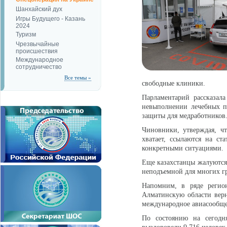
Шанхайский дух
Игры Будущего - Казань
2024
Туризм
Чрезвычайные
происшествия
Международное
сотрудничество
Все темы »
свободные клиники.
Парламентарий рассказал
невыполнении лечебных п
защиты для медработников
Чиновники, утверждая, ч
хватает, ссылаются на ст
конкретными ситуациями.
Еще казахстанцы жалуются 
неподъемной для многих гр
Напомним, в ряде регио
Алматинскую области верн
международное авиасообще
По состоянию на сегодн