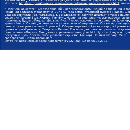
Чистопольский Джамаат, Рохнамо ба суи давлати исломи, Террористическое сообщест
Источник:
http://nac.gov.ru/terroristicheskie-i-ekstremistskie-organizacii-i-materialy.html
данные
* Перечень общественных объединений и религиозных организаций в отношении котор
Национал-большевистская партия, ВЕК РА, Рада земли Кубанской Духовно Родовой Де
Староверов-Инглингов, Нурджулар, К Богодержавию, Таблиги Джамаат, Русское наци
славян, Ат-Такфир Валь-Хиджра, Пит Буль, Национал-социалистическая рабочая парт
Череповца, Духовно-Родовая Держава Русь, Русское национальное единство, Древнер
Кровь и Честь, О свободе совести и о религиозных объединениях, Омская организаци
религиозная организация п. Боровский, Община Коренного Русского народа Щелковског
организация «Братство», Свидетели Иеговы, О противодействии экстремистской деяте
болельщиков «Фирма», Молодежная правозащитная группа МПГ, Курсом Правды и Единен
республика Русь, Арестантское уголовное единство, Башкорт, Нация и свобода, W.H.С
прав граждан, Штабы Навального
Источник:
https://minjust.gov.ru/ru/documents/7822/
данные на
06.08.2021