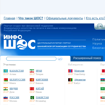
Главная
Что такое ШОС?
Официальные документы
Кто есть кто
Портал создан при финансовой поддержке
Федерального агентства по печати и массовым коммуникациям
Российской Федерации
Расширенный поиск
Участники:
Наблюдатели:
Пар
КАЗАХСТАН
ИРАН
Монголия
21:57
Астана
20:27
Тегеран
23:57
Улан-Батор
20:2
БЕЛОРУССИЯ
КИРГИЗИЯ
Афганистан
18:57
Минск
21:57
Бишкек
20:27
Кабул
20:5
ИНДИЯ
КИТАЙ
21:27
Дели
23:57
Пекин
19:5
РОССИЯ
ПАКИСТАН
19:57
Москва
20:57
Исламабад
19:5