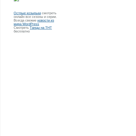
Острые козырьки
смотреть
онлайн все сезоны и серии.
Всегда свежие
новости из
мира WordPress
Смотреть
Танцы на ТНТ
бесплатно