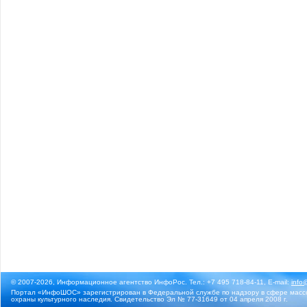
© 2007-2026, Информационное агентство ИнфоРос. Тел.: +7 495 718-84-11, E-mail:
info
Портал «ИнфоШОС» зарегистрирован в Федеральной службе по надзору в сфере массо
охраны культурного наследия. Свидетельство Эл № 77-31649 от 04 апреля 2008 г.