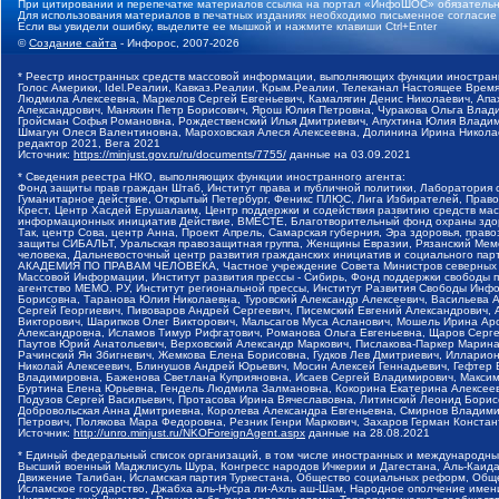
При цитировании и перепечатке материалов ссылка на портал «ИнфоШОС» обязательн
Для использования материалов в печатных изданиях необходимо письменное согласие
Если вы увидели ошибку, выделите ее мышкой и нажмите клавиши Ctrl+Enter
©
Создание сайта
- Инфорос, 2007-2026
* Реестр иностранных средств массовой информации, выполняющих функции иностранн
Голос Америки, Idel.Реалии, Кавказ.Реалии, Крым.Реалии, Телеканал Настоящее Время
Людмила Алексеевна, Маркелов Сергей Евгеньевич, Камалягин Денис Николаевич, Апах
Александрович, Маняхин Петр Борисович, Ярош Юлия Петровна, Чуракова Ольга Влади
Гройсман Софья Романовна, Рождественский Илья Дмитриевич, Апухтина Юлия Владимир
Шмагун Олеся Валентиновна, Мароховская Алеся Алексеевна, Долинина Ирина Никола
редактор 2021, Вега 2021
Источник:
https://minjust.gov.ru/ru/documents/7755/
данные на
03.09.2021
* Сведения реестра НКО, выполняющих функции иностранного агента:
Фонд защиты прав граждан Штаб, Институт права и публичной политики, Лаборатория
Гуманитарное действие, Открытый Петербург, Феникс ПЛЮС, Лига Избирателей, Правов
Крест, Центр Хасдей Ерушалаим, Центр поддержки и содействия развитию средств мас
информационных инициатив Действие, ВМЕСТЕ, Благотворительный фонд охраны здоров
Так, центр Сова, центр Анна, Проект Апрель, Самарская губерния, Эра здоровья, пр
защиты СИБАЛЬТ, Уральская правозащитная группа, Женщины Евразии, Рязанский Мемо
человека, Дальневосточный центр развития гражданских инициатив и социального пар
АКАДЕМИЯ ПО ПРАВАМ ЧЕЛОВЕКА, Частное учреждение Совета Министров северных стр
Массовой Информации, Институт развития прессы - Сибирь, Фонд поддержки свободы 
агентство МЕМО. РУ, Институт региональной прессы, Институт Развития Свободы Инф
Борисовна, Таранова Юлия Николаевна, Туровский Александр Алексеевич, Васильева 
Сергей Георгиевич, Пивоваров Андрей Сергеевич, Писемский Евгений Александрович,
Викторович, Шарипков Олег Викторович, Мальсагов Муса Асланович, Мошель Ирина Ар
Александровна, Исламов Тимур Рифгатович, Романова Ольга Евгеньевна, Щаров Серг
Паутов Юрий Анатольевич, Верховский Александр Маркович, Пислакова-Паркер Марина
Рачинский Ян Збигневич, Жемкова Елена Борисовна, Гудков Лев Дмитриевич, Иллари
Николай Алексеевич, Блинушов Андрей Юрьевич, Мосин Алексей Геннадьевич, Гефтер
Владимировна, Баженова Светлана Куприяновна, Исаев Сергей Владимирович, Максим
Буртина Елена Юрьевна, Гендель Людмила Залмановна, Кокорина Екатерина Алексеев
Подузов Сергей Васильевич, Протасова Ирина Вячеславовна, Литинский Леонид Борис
Добровольская Анна Дмитриевна, Королева Александра Евгеньевна, Смирнов Владими
Петрович, Полякова Мара Федоровна, Резник Генри Маркович, Захаров Герман Конста
Источник:
http://unro.minjust.ru/NKOForeignAgent.aspx
данные на
28.08.2021
* Единый федеральный список организаций, в том числе иностранных и международны
Высший военный Маджлисуль Шура, Конгресс народов Ичкерии и Дагестана, Аль-Каида, 
Движение Талибан, Исламская партия Туркестана, Общество социальных реформ, Общес
Исламское государство, Джабха аль-Нусра ли-Ахль аш-Шам, Народное ополчение имен