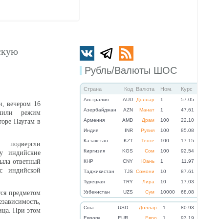
скую
Рубль/Валюты ШОС
Страна
Код
Валюта
Ном.
Курс
Австралия
AUD
Доллар
1
57.05
, вечером 16
Азербайджан
AZN
Манат
1
47.61
шили режим
Армения
AMD
Драм
100
22.10
торе Наугам в
Индия
INR
Рупия
100
85.08
Казахстан
KZT
Тенге
100
17.15
 подвергли
Киргизия
KGS
Сом
100
92.54
лу индийские
рыла ответный
КНР
CNY
Юань
1
11.97
 с индийской
Таджикистан
TJS
Сомони
10
87.61
Турецкая
TRY
Лира
10
17.03
тся предметом
Узбекистан
UZS
Сум
10000
68.08
зависимость,
Cша
USD
Доллар
1
80.93
ица. При этом
Eвропа
EUR
Евро
1
93.19