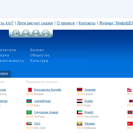
сть кто?
Дети рисуют сказки
О проекте
Контакты
Журнал "ИнфоШО
оиск
ли:
Партнеры по диалогу:
олия
Королевство Бахрейн
Армения
Батор
10:54
Манама
10:54
Ереван
10:5
нистан
Азербайджан
Египет
л
11:24
Баку
09:24
Каир
10:2
Саудовская Аравия
Кувейт
10:24
Эр-Рияд
10:24
Эль-Кувейт
10:2
ОАЭ
Мьянма
10:24
Абу-Даби
10:24
Нейпьидо
09:2