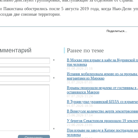
активно действуют группировки, выступающие за отделение от страны.
Пакистана обострились после 5 августа 2019 года, когда Нью-Дели у
оздав две союзные территории.
Поделиться…
омментарий
Ранее по теме
В Москве при взрыве в кафе на Кудринской 
*
три человека
01.08.2026 21:16
Испания мобилизовала армию из-за прорыва
*
мигрантами из Марокко
31.07.2026 07:01
Взрывы произошли недалеко от гостиницы в 
остановился Макрон
07.07.2026 11:24
В Турции упал украинский БПЛА со взрывча
01.07.2026 18:56
В Венесуэле количество жертв землетрясения
25.06.2026 17:14
У берегов Севастополя произошло 19 землет
22.06.2026 23:01
*
При взрыве на заводе в Катаре пострадали 
человека