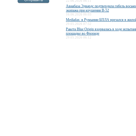
22.06.2026 06:11
Авиабаза Эдвардс подтвердила гибель восьм
экипажа при крушении B-52
16.06.2026 06:03
Mediafax: в Румынии БПЛА врезался в жило
29.05.2026 07:52
Ракета Blue Origin взорвалась в ходе испытан
площадке во Флориде
29.05.2026 06:12