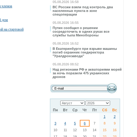
05.08.2026 16:58
и членов
ВС России взяли под контроль два
населенных пункта в зоне
спецоперации
й дом
05.08.2026 16:55
Путин сообщил о решении
ий на стартовой
сосредоточить в одних руках все
службы тыла Минобороны
05.08.2026 16:52
В Екатеринбурге при взрыве машины
погиб охранник гендиректора
"Уралдронзавода"
05.08.2026 08:52
Над регионами РФ и акваториями морей
за ночь поразили 475 украинских
дронов
Пн
Вт
Ср
Чт
Пт
Сб
Вс
1
2
3
4
5
6
7
8
9
10
11
12
13
14
15
16
17
18
19
20
21
22
23