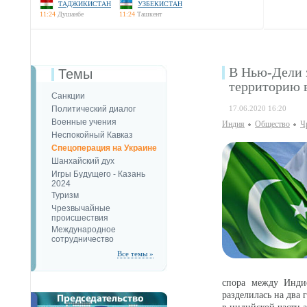
ТАДЖИКИСТАН
УЗБЕКИСТАН
11:24
Душанбе
11:24
Ташкент
В Нью-Дели 
Темы
территорию 
Санкции
Политический диалог
17.06.2020 16:20
Военные учения
Индия
Общество
Ч
Неспокойный Кавказ
Спецоперация на Украине
Шанхайский дух
Игры Будущего - Казань
2024
Туризм
Чрезвычайные
происшествия
Международное
сотрудничество
Все темы »
спора между Индие
разделилась на два 