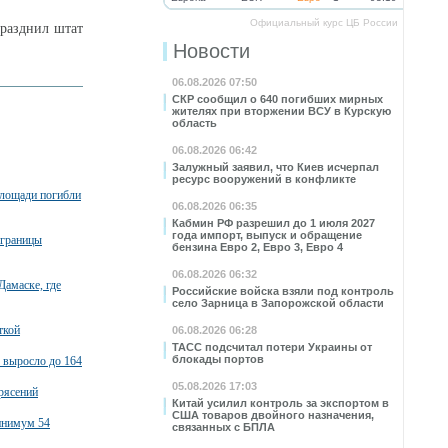
Официальный курс ЦБ России
празднил штат
Новости
06.08.2026 07:50
СКР сообщил о 640 погибших мирных
жителях при вторжении ВСУ в Курскую
область
06.08.2026 06:42
Залужный заявил, что Киев исчерпал
ресурс вооружений в конфликте
площади погибли
06.08.2026 06:35
Кабмин РФ разрешил до 1 июля 2027
года импорт, выпуск и обращение
 границы
бензина Евро 2, Евро 3, Евро 4
06.08.2026 06:32
Дамаске, где
Российские войска взяли под контроль
село Зарница в Запорожской области
ткой
06.08.2026 06:28
ТАСС подсчитал потери Украины от
блокады портов
 выросло до 164
05.08.2026 17:03
рясений
Китай усилил контроль за экспортом в
США товаров двойного назначения,
минимум 54
связанных с БПЛА