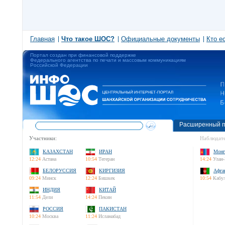
Главная
Что такое ШОС?
Официальные документы
Кто е
Портал создан при финансовой поддержке
Федерального агентства по печати и массовым коммуникациям
Российской Федерации
Расширенный п
Участники:
Наблюдате
КАЗАХСТАН
ИРАН
Монг
12:24
Астана
10:54
Тегеран
14:24
Улан-
БЕЛОРУССИЯ
КИРГИЗИЯ
Афга
09:24
Минск
12:24
Бишкек
10:54
Кабу
ИНДИЯ
КИТАЙ
11:54
Дели
14:24
Пекин
РОССИЯ
ПАКИСТАН
10:24
Москва
11:24
Исламабад