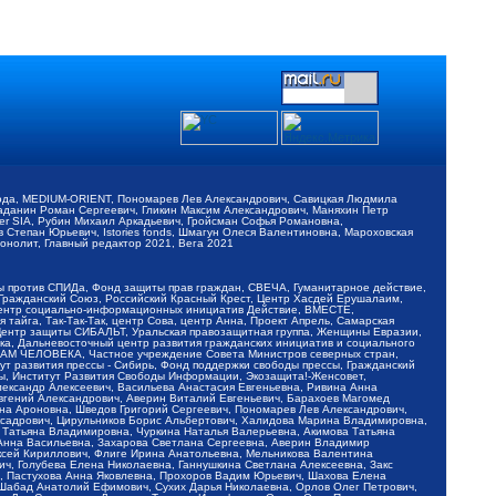
обода, MEDIUM-ORIENT, Пономарев Лев Александрович, Савицкая Людмила
Баданин Роман Сергеевич, Гликин Максим Александрович, Маняхин Петр
er SIA, Рубин Михаил Аркадьевич, Гройсман Софья Романовна,
Степан Юрьевич, Istories fonds, Шмагун Олеся Валентиновна, Мароховская
нолит, Главный редактор 2021, Вега 2021
Мы против СПИДа, Фонд защиты прав граждан, СВЕЧА, Гуманитарное действие,
 Гражданский Союз, Российский Красный Крест, Центр Хасдей Ерушалаим,
 Центр социально-информационных инициатив Действие, ВМЕСТЕ,
айга, Так-Так-Так, центр Сова, центр Анна, Проект Апрель, Самарская
Центр защиты СИБАЛЬТ, Уральская правозащитная группа, Женщины Евразии,
ка, Дальневосточный центр развития гражданских инициатив и социального
АВАМ ЧЕЛОВЕКА, Частное учреждение Совета Министров северных стран,
т развития прессы - Сибирь, Фонд поддержки свободы прессы, Гражданский
ы, Институт Развития Свободы Информации, Экозащита!-Женсовет,
ександр Алексеевич, Васильева Анастасия Евгеньевна, Ривина Анна
вгений Александрович, Аверин Виталий Евгеньевич, Барахоев Магомед
на Ароновна, Шведов Григорий Сергеевич, Пономарев Лев Александрович,
ксадрович, Цирульников Борис Альбертович, Халидова Марина Владимировна,
 Татьяна Владимировна, Чуркина Наталья Валерьевна, Акимова Татьяна
 Анна Васильевна, Захарова Светлана Сергеевна, Аверин Владимир
ксей Кириллович, Флиге Ирина Анатольевна, Мельникова Валентина
, Голубева Елена Николаевна, Ганнушкина Светлана Алексеевна, Закс
, Пастухова Анна Яковлевна, Прохоров Вадим Юрьевич, Шахова Елена
 Шабад Анатолий Ефимович, Сухих Дарья Николаевна, Орлов Олег Петрович,