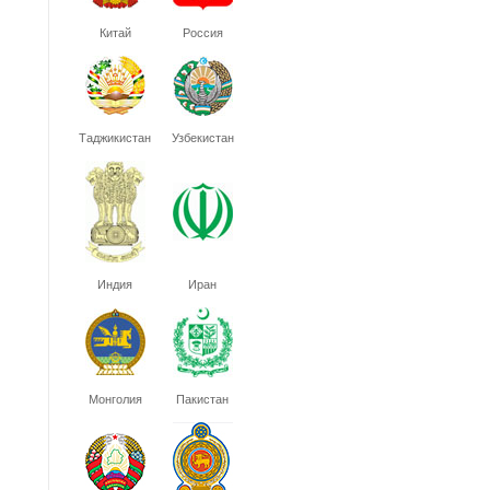
Китай
Россия
Таджикистан
Узбекистан
Индия
Иран
Монголия
Пакистан