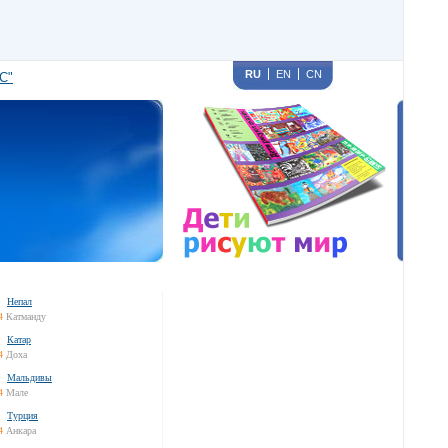
RU
EN
CN
С"
Непал
4
Катманду
Катар
4
Доха
Мальдивы
4
Мале
Турция
4
Анкара