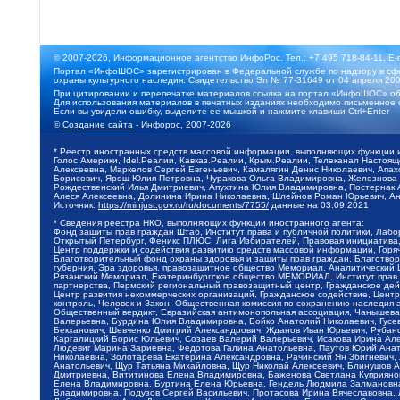
© 2007-2026, Информационное агентство ИнфоРос. Тел.: +7 495 718-84-11, E-
Портал «ИнфоШОС» зарегистрирован в Федеральной службе по надзору в сфе
охраны культурного наследия. Свидетельство Эл № 77-31649 от 04 апреля 200
При цитировании и перепечатке материалов ссылка на портал «ИнфоШОС» об
Для использования материалов в печатных изданиях необходимо письменное 
Если вы увидели ошибку, выделите ее мышкой и нажмите клавиши Ctrl+Enter
©
Создание сайта
- Инфорос, 2007-2026
* Реестр иностранных средств массовой информации, выполняющих функции 
Голос Америки, Idel.Реалии, Кавказ.Реалии, Крым.Реалии, Телеканал Настоя
Алексеевна, Маркелов Сергей Евгеньевич, Камалягин Денис Николаевич, Апах
Борисович, Ярош Юлия Петровна, Чуракова Ольга Владимировна, Железнова М
Рождественский Илья Дмитриевич, Апухтина Юлия Владимировна, Постернак Ал
Алеся Алексеевна, Долинина Ирина Николаевна, Шлейнов Роман Юрьевич, Ани
Источник:
https://minjust.gov.ru/ru/documents/7755/
данные на
03.09.2021
* Сведения реестра НКО, выполняющих функции иностранного агента:
Фонд защиты прав граждан Штаб, Институт права и публичной политики, Лаб
Открытый Петербург, Феникс ПЛЮС, Лига Избирателей, Правовая инициатива, 
Центр поддержки и содействия развитию средств массовой информации, Горя
Благотворительный фонд охраны здоровья и защиты прав граждан, Благотвори
губерния, Эра здоровья, правозащитное общество Мемориал, Аналитический 
Рязанский Мемориал, Екатеринбургское общество МЕМОРИАЛ, Институт прав ч
партнерства, Пермский региональный правозащитный центр, Гражданское де
Центр развития некоммерческих организаций, Гражданское содействие, Цент
контроль, Человек и Закон, Общественная комиссия по сохранению наследия
Общественный вердикт, Евразийская антимонопольная ассоциация, Чанышева 
Валерьевна, Бурдина Юлия Владимировна, Бойко Анатолий Николаевич, Гусев
Бекханович, Шевченко Дмитрий Александрович, Жданов Иван Юрьевич, Рубано
Каргалицкий Борис Юльевич, Созаев Валерий Валерьевич, Исакова Ирина Ал
Людевиг Марина Зариевна, Федотова Галина Анатольевна, Паутов Юрий Анато
Николаевна, Золотарева Екатерина Александровна, Рачинский Ян Збигневич
Анатольевич, Щур Татьяна Михайловна, Щур Николай Алексеевич, Блинушов 
Дмитриевна, Вититинова Елена Владимировна, Баженова Светлана Куприяновн
Елена Владимировна, Буртина Елена Юрьевна, Гендель Людмила Залмановна,
Владимировна, Подузов Сергей Васильевич, Протасова Ирина Вячеславовна, 