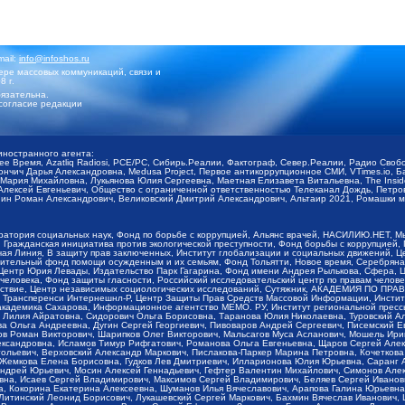
mail:
info@infoshos.ru
ре массовых коммуникаций, связи и
8 г.
язательна.
согласие редакции
иностранного агента:
щее Время, Azatliq Radiosi, PCE/PC, Сибирь.Реалии, Фактограф, Север.Реалии, Радио Св
ончич Дарья Александровна, Medusa Project, Первое антикоррупционное СМИ, VTimes.io, 
ария Михайловна, Лукьянова Юлия Сергеевна, Маетная Елизавета Витальевна, The Insid
ексей Евгеньевич, Общество с ограниченной ответственностью Телеканал Дождь, Петров 
н Роман Александрович, Великовский Дмитрий Александрович, Альтаир 2021, Ромашки мо
оратория социальных наук, Фонд по борьбе с коррупцией, Альянс врачей, НАСИЛИЮ.НЕТ, 
Гражданская инициатива против экологической преступности, Фонд борьбы с коррупцией,
чая Линия, В защиту прав заключенных, Институт глобализации и социальных движений,
тельный фонд помощи осужденным и их семьям, Фонд Тольятти, Новое время, Серебряная т
Центр Юрия Левады, Издательство Парк Гагарина, Фонд имени Андрея Рылькова, Сфера, 
еловека, Фонд защиты гласности, Российский исследовательский центр по правам челове
йствие, Центр независимых социологических исследований, Сутяжник, АКАДЕМИЯ ПО ПР
р Трансперенси Интернешнл-Р, Центр Защиты Прав Средств Массовой Информации, Институ
 академика Сахарова, Информационное агентство МЕМО. РУ, Институт региональной пресс
Лилия Айратовна, Сидорович Ольга Борисовна, Таранова Юлия Николаевна, Туровский Ал
а Ольга Андреевна, Дугин Сергей Георгиевич, Пивоваров Андрей Сергеевич, Писемский Е
в Роман Викторович, Шарипков Олег Викторович, Мальсагов Муса Асланович, Мошель Ири
ександровна, Исламов Тимур Рифгатович, Романова Ольга Евгеньевна, Щаров Сергей Але
льевич, Верховский Александр Маркович, Пислакова-Паркер Марина Петровна, Кочеткова
, Жемкова Елена Борисовна, Гудков Лев Дмитриевич, Илларионова Юлия Юрьевна, Саранг
Андрей Юрьевич, Мосин Алексей Геннадьевич, Гефтер Валентин Михайлович, Симонов Але
а, Исаев Сергей Владимирович, Максимов Сергей Владимирович, Беляев Сергей Иванович
 Кокорина Екатерина Алексеевна, Шуманов Илья Вячеславович, Арапова Галина Юрьевна
Литинский Леонид Борисович, Лукашевский Сергей Маркович, Бахмин Вячеслав Иванович,