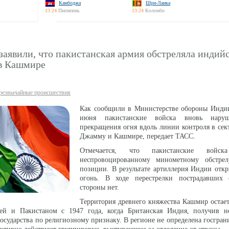
Камбоджа
Шри-Ланка
13:24
Пномпень
13:24
Коломбо
заявили, что пакистанская армия обстреляла индий
в Кашмире
резвычайные происшествия
Как сообщили в Министерстве обороны Индии
июня пакистанские войска вновь нару
прекращения огня вдоль линии контроля в сек
Джамму и Кашмире, передает ТАСС.
Отмечается, что пакистанские войска
неспровоцированному минометному обстре
позиции. В результате артиллерия Индии отк
огонь. В ходе перестрелки пострадавших
стороны нет.
Территория древнего княжества Кашмир остае
й и Пакистаном с 1947 года, когда Британская Индия, получив не
государства по религиозному признаку. В регионе не определена госгран