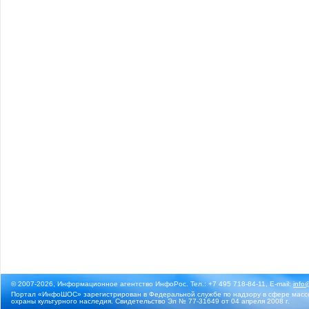
© 2007-2026, Информационное агентство ИнфоРос. Тел.: +7 495 718-84-11, E-mail:
info
Портал «ИнфоШОС» зарегистрирован в Федеральной службе по надзору в сфере массо
охраны культурного наследия. Свидетельство Эл № 77-31649 от 04 апреля 2008 г.