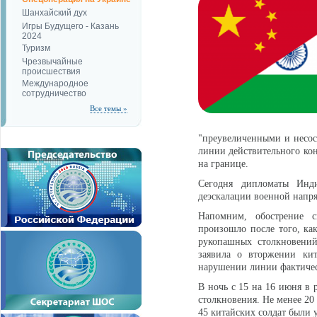
Шанхайский дух
Игры Будущего - Казань
2024
Туризм
Чрезвычайные
происшествия
Международное
сотрудничество
Все темы »
"преувеличенными и несос
линии действительного кон
на границе.
Сегодня дипломаты Инд
деэскалации военной напр
Напомним, обострение 
произошло после того, ка
рукопашных столкновений
заявила о вторжении кит
нарушении линии фактичес
В ночь с 15 на 16 июня в
столкновения. Не менее 2
45 китайских солдат были 