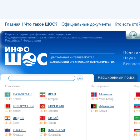
Главная
Что такое ШОС?
Официальные документы
Кто есть кто
Портал создан при финансовой поддержке
Федерального агентства по печати и массовым коммуникациям
Российской Федерации
Расширенный поиск
Участники:
Наблюдатели:
Пар
КАЗАХСТАН
ИРАН
Монголия
18:49
Астана
17:19
Тегеран
20:49
Улан-Батор
17:1
БЕЛОРУССИЯ
КИРГИЗИЯ
Афганистан
15:49
Минск
18:49
Бишкек
17:19
Кабул
17:4
ИНДИЯ
КИТАЙ
18:19
Дели
20:49
Пекин
16:4
РОССИЯ
ПАКИСТАН
16:49
Москва
17:49
Исламабад
16:4