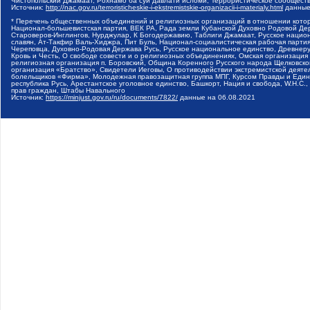
Чистопольский Джамаат, Рохнамо ба суи давлати исломи, Террористическое сообщест
Источник:
http://nac.gov.ru/terroristicheskie-i-ekstremistskie-organizacii-i-materialy.html
данные
* Перечень общественных объединений и религиозных организаций в отношении котор
Национал-большевистская партия, ВЕК РА, Рада земли Кубанской Духовно Родовой Де
Староверов-Инглингов, Нурджулар, К Богодержавию, Таблиги Джамаат, Русское наци
славян, Ат-Такфир Валь-Хиджра, Пит Буль, Национал-социалистическая рабочая парт
Череповца, Духовно-Родовая Держава Русь, Русское национальное единство, Древнер
Кровь и Честь, О свободе совести и о религиозных объединениях, Омская организаци
религиозная организация п. Боровский, Община Коренного Русского народа Щелковског
организация «Братство», Свидетели Иеговы, О противодействии экстремистской деяте
болельщиков «Фирма», Молодежная правозащитная группа МПГ, Курсом Правды и Единен
республика Русь, Арестантское уголовное единство, Башкорт, Нация и свобода, W.H.С
прав граждан, Штабы Навального
Источник:
https://minjust.gov.ru/ru/documents/7822/
данные на
06.08.2021