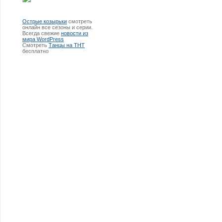
Острые козырьки
смотреть
онлайн все сезоны и серии.
Всегда свежие
новости из
мира WordPress
Смотреть
Танцы на ТНТ
бесплатно