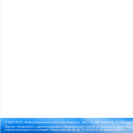
© 2007-2026, Информационное агентство ИнфоРос. Тел.: +7 495 718-84-11, E-mail:
info
Портал «ИнфоШОС» зарегистрирован в Федеральной службе по надзору в сфере массо
охраны культурного наследия. Свидетельство Эл № 77-31649 от 04 апреля 2008 г.