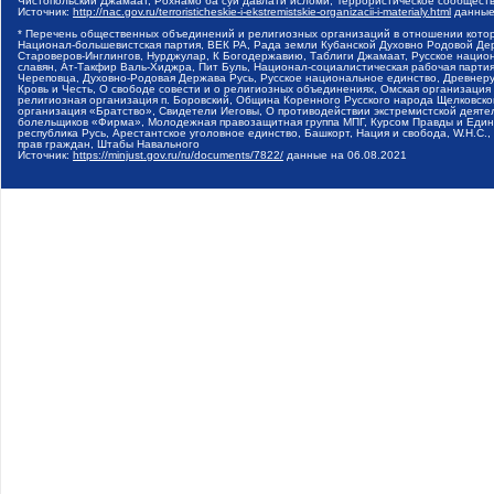
Чистопольский Джамаат, Рохнамо ба суи давлати исломи, Террористическое сообщест
Источник:
http://nac.gov.ru/terroristicheskie-i-ekstremistskie-organizacii-i-materialy.html
данные
* Перечень общественных объединений и религиозных организаций в отношении котор
Национал-большевистская партия, ВЕК РА, Рада земли Кубанской Духовно Родовой Де
Староверов-Инглингов, Нурджулар, К Богодержавию, Таблиги Джамаат, Русское наци
славян, Ат-Такфир Валь-Хиджра, Пит Буль, Национал-социалистическая рабочая парт
Череповца, Духовно-Родовая Держава Русь, Русское национальное единство, Древнер
Кровь и Честь, О свободе совести и о религиозных объединениях, Омская организаци
религиозная организация п. Боровский, Община Коренного Русского народа Щелковског
организация «Братство», Свидетели Иеговы, О противодействии экстремистской деяте
болельщиков «Фирма», Молодежная правозащитная группа МПГ, Курсом Правды и Единен
республика Русь, Арестантское уголовное единство, Башкорт, Нация и свобода, W.H.С
прав граждан, Штабы Навального
Источник:
https://minjust.gov.ru/ru/documents/7822/
данные на
06.08.2021