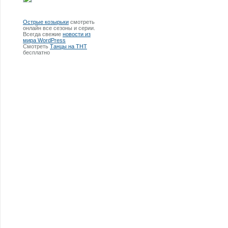
Острые козырьки
смотреть
онлайн все сезоны и серии.
Всегда свежие
новости из
мира WordPress
Смотреть
Танцы на ТНТ
бесплатно