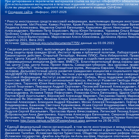
При цитировании и перепечатке материалов ссылка на портал «ИнфоШОС» обязательн
Для использования материалов в печатных изданиях необходимо письменное согласие
Если вы увидели ошибку, выделите ее мышкой и нажмите клавиши Ctrl+Enter
©
Создание сайта
- Инфорос, 2007-2026
* Реестр иностранных средств массовой информации, выполняющих функции иностранн
Голос Америки, Idel.Реалии, Кавказ.Реалии, Крым.Реалии, Телеканал Настоящее Время
Людмила Алексеевна, Маркелов Сергей Евгеньевич, Камалягин Денис Николаевич, Апах
Александрович, Маняхин Петр Борисович, Ярош Юлия Петровна, Чуракова Ольга Влади
Гройсман Софья Романовна, Рождественский Илья Дмитриевич, Апухтина Юлия Владимир
Шмагун Олеся Валентиновна, Мароховская Алеся Алексеевна, Долинина Ирина Никола
редактор 2021, Вега 2021
Источник:
https://minjust.gov.ru/ru/documents/7755/
данные на
03.09.2021
* Сведения реестра НКО, выполняющих функции иностранного агента:
Фонд защиты прав граждан Штаб, Институт права и публичной политики, Лаборатория
Гуманитарное действие, Открытый Петербург, Феникс ПЛЮС, Лига Избирателей, Правов
Крест, Центр Хасдей Ерушалаим, Центр поддержки и содействия развитию средств мас
информационных инициатив Действие, ВМЕСТЕ, Благотворительный фонд охраны здоров
Так, центр Сова, центр Анна, Проект Апрель, Самарская губерния, Эра здоровья, пр
защиты СИБАЛЬТ, Уральская правозащитная группа, Женщины Евразии, Рязанский Мемо
человека, Дальневосточный центр развития гражданских инициатив и социального пар
АКАДЕМИЯ ПО ПРАВАМ ЧЕЛОВЕКА, Частное учреждение Совета Министров северных стр
Массовой Информации, Институт развития прессы - Сибирь, Фонд поддержки свободы 
агентство МЕМО. РУ, Институт региональной прессы, Институт Развития Свободы Инф
Борисовна, Таранова Юлия Николаевна, Туровский Александр Алексеевич, Васильева 
Сергей Георгиевич, Пивоваров Андрей Сергеевич, Писемский Евгений Александрович,
Викторович, Шарипков Олег Викторович, Мальсагов Муса Асланович, Мошель Ирина Ар
Александровна, Исламов Тимур Рифгатович, Романова Ольга Евгеньевна, Щаров Серг
Паутов Юрий Анатольевич, Верховский Александр Маркович, Пислакова-Паркер Марина
Рачинский Ян Збигневич, Жемкова Елена Борисовна, Гудков Лев Дмитриевич, Иллари
Николай Алексеевич, Блинушов Андрей Юрьевич, Мосин Алексей Геннадьевич, Гефтер
Владимировна, Баженова Светлана Куприяновна, Исаев Сергей Владимирович, Максим
Буртина Елена Юрьевна, Гендель Людмила Залмановна, Кокорина Екатерина Алексеев
Подузов Сергей Васильевич, Протасова Ирина Вячеславовна, Литинский Леонид Борис
Добровольская Анна Дмитриевна, Королева Александра Евгеньевна, Смирнов Владими
Петрович, Полякова Мара Федоровна, Резник Генри Маркович, Захаров Герман Конста
Источник:
http://unro.minjust.ru/NKOForeignAgent.aspx
данные на
28.08.2021
* Единый федеральный список организаций, в том числе иностранных и международны
Высший военный Маджлисуль Шура, Конгресс народов Ичкерии и Дагестана, Аль-Каида, 
Движение Талибан, Исламская партия Туркестана, Общество социальных реформ, Общес
Исламское государство, Джабха аль-Нусра ли-Ахль аш-Шам, Народное ополчение имен