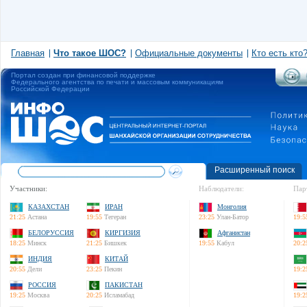
Главная
Что такое ШОС?
Официальные документы
Кто есть кто
Портал создан при финансовой поддержке
Федерального агентства по печати и массовым коммуникациям
Российской Федерации
Расширенный поиск
Участники:
Наблюдатели:
Пар
КАЗАХСТАН
ИРАН
Монголия
21:25
Астана
19:55
Тегеран
23:25
Улан-Батор
19:5
БЕЛОРУССИЯ
КИРГИЗИЯ
Афганистан
18:25
Минск
21:25
Бишкек
19:55
Кабул
20:2
ИНДИЯ
КИТАЙ
20:55
Дели
23:25
Пекин
19:2
РОССИЯ
ПАКИСТАН
19:25
Москва
20:25
Исламабад
19:2