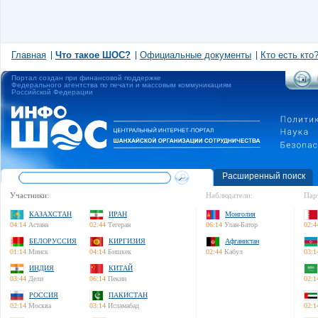
Главная
Что такое ШОС?
Официальные документы
Кто есть кто
Портал создан при финансовой поддержке
Федерального агентства по печати и массовым коммуникациям
Российской Федерации
Расширенный поиск
Участники:
Наблюдатели:
Пар
КАЗАХСТАН
ИРАН
Монголия
04:14
Астана
02:44
Тегеран
06:14
Улан-Батор
02:4
БЕЛОРУССИЯ
КИРГИЗИЯ
Афганистан
01:14
Минск
04:14
Бишкек
02:44
Кабул
03:1
ИНДИЯ
КИТАЙ
03:44
Дели
06:14
Пекин
02:1
РОССИЯ
ПАКИСТАН
02:14
Москва
03:14
Исламабад
02:1