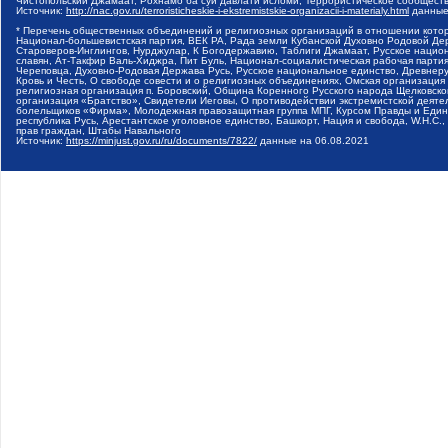
Чистопольский Джамаат, Рохнамо ба суи давлати исломи, Террористическое сообщест
Источник:
http://nac.gov.ru/terroristicheskie-i-ekstremistskie-organizacii-i-materialy.html
данные
* Перечень общественных объединений и религиозных организаций в отношении котор
Национал-большевистская партия, ВЕК РА, Рада земли Кубанской Духовно Родовой Де
Староверов-Инглингов, Нурджулар, К Богодержавию, Таблиги Джамаат, Русское наци
славян, Ат-Такфир Валь-Хиджра, Пит Буль, Национал-социалистическая рабочая парт
Череповца, Духовно-Родовая Держава Русь, Русское национальное единство, Древнер
Кровь и Честь, О свободе совести и о религиозных объединениях, Омская организаци
религиозная организация п. Боровский, Община Коренного Русского народа Щелковског
организация «Братство», Свидетели Иеговы, О противодействии экстремистской деяте
болельщиков «Фирма», Молодежная правозащитная группа МПГ, Курсом Правды и Единен
республика Русь, Арестантское уголовное единство, Башкорт, Нация и свобода, W.H.С
прав граждан, Штабы Навального
Источник:
https://minjust.gov.ru/ru/documents/7822/
данные на
06.08.2021