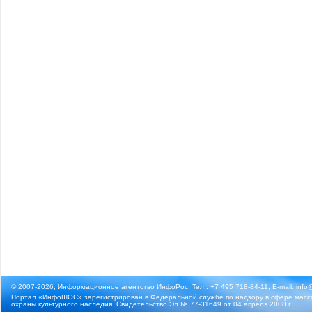
© 2007-2026, Информационное агентство ИнфоРос. Тел.: +7 495 718-84-11, E-mail:
info
Портал «ИнфоШОС» зарегистрирован в Федеральной службе по надзору в сфере массо
охраны культурного наследия. Свидетельство Эл № 77-31649 от 04 апреля 2008 г.