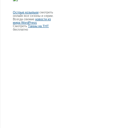
Острые козырьки
смотреть
онлайн все сезоны и серии.
Всегда свежие
новости из
мира WordPress
Смотреть
Танцы на ТНТ
бесплатно