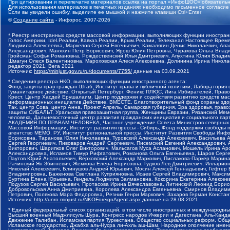
При цитировании и перепечатке материалов ссылка на портал «ИнфоШОС» обязательн
Для использования материалов в печатных изданиях необходимо письменное согласие
Если вы увидели ошибку, выделите ее мышкой и нажмите клавиши Ctrl+Enter
©
Создание сайта
- Инфорос, 2007-2026
* Реестр иностранных средств массовой информации, выполняющих функции иностранн
Голос Америки, Idel.Реалии, Кавказ.Реалии, Крым.Реалии, Телеканал Настоящее Время
Людмила Алексеевна, Маркелов Сергей Евгеньевич, Камалягин Денис Николаевич, Апах
Александрович, Маняхин Петр Борисович, Ярош Юлия Петровна, Чуракова Ольга Влади
Гройсман Софья Романовна, Рождественский Илья Дмитриевич, Апухтина Юлия Владимир
Шмагун Олеся Валентиновна, Мароховская Алеся Алексеевна, Долинина Ирина Никола
редактор 2021, Вега 2021
Источник:
https://minjust.gov.ru/ru/documents/7755/
данные на
03.09.2021
* Сведения реестра НКО, выполняющих функции иностранного агента:
Фонд защиты прав граждан Штаб, Институт права и публичной политики, Лаборатория
Гуманитарное действие, Открытый Петербург, Феникс ПЛЮС, Лига Избирателей, Правов
Крест, Центр Хасдей Ерушалаим, Центр поддержки и содействия развитию средств мас
информационных инициатив Действие, ВМЕСТЕ, Благотворительный фонд охраны здоров
Так, центр Сова, центр Анна, Проект Апрель, Самарская губерния, Эра здоровья, пр
защиты СИБАЛЬТ, Уральская правозащитная группа, Женщины Евразии, Рязанский Мемо
человека, Дальневосточный центр развития гражданских инициатив и социального пар
АКАДЕМИЯ ПО ПРАВАМ ЧЕЛОВЕКА, Частное учреждение Совета Министров северных стр
Массовой Информации, Институт развития прессы - Сибирь, Фонд поддержки свободы 
агентство МЕМО. РУ, Институт региональной прессы, Институт Развития Свободы Инф
Борисовна, Таранова Юлия Николаевна, Туровский Александр Алексеевич, Васильева 
Сергей Георгиевич, Пивоваров Андрей Сергеевич, Писемский Евгений Александрович,
Викторович, Шарипков Олег Викторович, Мальсагов Муса Асланович, Мошель Ирина Ар
Александровна, Исламов Тимур Рифгатович, Романова Ольга Евгеньевна, Щаров Серг
Паутов Юрий Анатольевич, Верховский Александр Маркович, Пислакова-Паркер Марина
Рачинский Ян Збигневич, Жемкова Елена Борисовна, Гудков Лев Дмитриевич, Иллари
Николай Алексеевич, Блинушов Андрей Юрьевич, Мосин Алексей Геннадьевич, Гефтер
Владимировна, Баженова Светлана Куприяновна, Исаев Сергей Владимирович, Максим
Буртина Елена Юрьевна, Гендель Людмила Залмановна, Кокорина Екатерина Алексеев
Подузов Сергей Васильевич, Протасова Ирина Вячеславовна, Литинский Леонид Борис
Добровольская Анна Дмитриевна, Королева Александра Евгеньевна, Смирнов Владими
Петрович, Полякова Мара Федоровна, Резник Генри Маркович, Захаров Герман Конста
Источник:
http://unro.minjust.ru/NKOForeignAgent.aspx
данные на
28.08.2021
* Единый федеральный список организаций, в том числе иностранных и международны
Высший военный Маджлисуль Шура, Конгресс народов Ичкерии и Дагестана, Аль-Каида, 
Движение Талибан, Исламская партия Туркестана, Общество социальных реформ, Общес
Исламское государство, Джабха аль-Нусра ли-Ахль аш-Шам, Народное ополчение имен