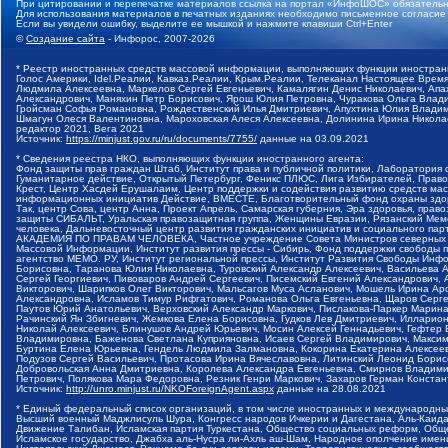
При цитировании и перепечатке материалов ссылка на портал «ИнфоШОС» обязательн
Для использования материалов в печатных изданиях необходимо письменное согласие
Если вы увидели ошибку, выделите ее мышкой и нажмите клавиши Ctrl+Enter
©
Создание сайта
- Инфорос, 2007-2026
* Реестр иностранных средств массовой информации, выполняющих функции иностранн
Голос Америки, Idel.Реалии, Кавказ.Реалии, Крым.Реалии, Телеканал Настоящее Время
Людмила Алексеевна, Маркелов Сергей Евгеньевич, Камалягин Денис Николаевич, Апах
Александрович, Маняхин Петр Борисович, Ярош Юлия Петровна, Чуракова Ольга Влади
Гройсман Софья Романовна, Рождественский Илья Дмитриевич, Апухтина Юлия Владимир
Шмагун Олеся Валентиновна, Мароховская Алеся Алексеевна, Долинина Ирина Никола
редактор 2021, Вега 2021
Источник:
https://minjust.gov.ru/ru/documents/7755/
данные на
03.09.2021
* Сведения реестра НКО, выполняющих функции иностранного агента:
Фонд защиты прав граждан Штаб, Институт права и публичной политики, Лаборатория
Гуманитарное действие, Открытый Петербург, Феникс ПЛЮС, Лига Избирателей, Правов
Крест, Центр Хасдей Ерушалаим, Центр поддержки и содействия развитию средств мас
информационных инициатив Действие, ВМЕСТЕ, Благотворительный фонд охраны здоров
Так, центр Сова, центр Анна, Проект Апрель, Самарская губерния, Эра здоровья, пр
защиты СИБАЛЬТ, Уральская правозащитная группа, Женщины Евразии, Рязанский Мемо
человека, Дальневосточный центр развития гражданских инициатив и социального пар
АКАДЕМИЯ ПО ПРАВАМ ЧЕЛОВЕКА, Частное учреждение Совета Министров северных стр
Массовой Информации, Институт развития прессы - Сибирь, Фонд поддержки свободы 
агентство МЕМО. РУ, Институт региональной прессы, Институт Развития Свободы Инф
Борисовна, Таранова Юлия Николаевна, Туровский Александр Алексеевич, Васильева 
Сергей Георгиевич, Пивоваров Андрей Сергеевич, Писемский Евгений Александрович,
Викторович, Шарипков Олег Викторович, Мальсагов Муса Асланович, Мошель Ирина Ар
Александровна, Исламов Тимур Рифгатович, Романова Ольга Евгеньевна, Щаров Серг
Паутов Юрий Анатольевич, Верховский Александр Маркович, Пислакова-Паркер Марина
Рачинский Ян Збигневич, Жемкова Елена Борисовна, Гудков Лев Дмитриевич, Иллари
Николай Алексеевич, Блинушов Андрей Юрьевич, Мосин Алексей Геннадьевич, Гефтер
Владимировна, Баженова Светлана Куприяновна, Исаев Сергей Владимирович, Максим
Буртина Елена Юрьевна, Гендель Людмила Залмановна, Кокорина Екатерина Алексеев
Подузов Сергей Васильевич, Протасова Ирина Вячеславовна, Литинский Леонид Борис
Добровольская Анна Дмитриевна, Королева Александра Евгеньевна, Смирнов Владими
Петрович, Полякова Мара Федоровна, Резник Генри Маркович, Захаров Герман Конста
Источник:
http://unro.minjust.ru/NKOForeignAgent.aspx
данные на
28.08.2021
* Единый федеральный список организаций, в том числе иностранных и международны
Высший военный Маджлисуль Шура, Конгресс народов Ичкерии и Дагестана, Аль-Каида, 
Движение Талибан, Исламская партия Туркестана, Общество социальных реформ, Общес
Исламское государство, Джабха аль-Нусра ли-Ахль аш-Шам, Народное ополчение имен