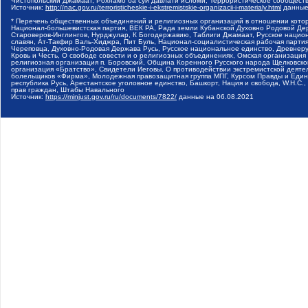
Чистопольский Джамаат, Рохнамо ба суи давлати исломи, Террористическое сообщест
Источник:
http://nac.gov.ru/terroristicheskie-i-ekstremistskie-organizacii-i-materialy.html
данные
* Перечень общественных объединений и религиозных организаций в отношении котор
Национал-большевистская партия, ВЕК РА, Рада земли Кубанской Духовно Родовой Де
Староверов-Инглингов, Нурджулар, К Богодержавию, Таблиги Джамаат, Русское наци
славян, Ат-Такфир Валь-Хиджра, Пит Буль, Национал-социалистическая рабочая парт
Череповца, Духовно-Родовая Держава Русь, Русское национальное единство, Древнер
Кровь и Честь, О свободе совести и о религиозных объединениях, Омская организаци
религиозная организация п. Боровский, Община Коренного Русского народа Щелковског
организация «Братство», Свидетели Иеговы, О противодействии экстремистской деяте
болельщиков «Фирма», Молодежная правозащитная группа МПГ, Курсом Правды и Единен
республика Русь, Арестантское уголовное единство, Башкорт, Нация и свобода, W.H.С
прав граждан, Штабы Навального
Источник:
https://minjust.gov.ru/ru/documents/7822/
данные на
06.08.2021