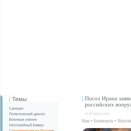
Посол Ирана заяви
Темы
российских воор
Санкции
Политический диалог
21.07.2020 14:24
Военные учения
Иран
Безопаcность
Междуна
Неспокойный Кавказ
Спецоперация на Украине