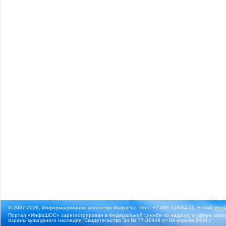
© 2007-2026, Информационное агентство ИнфоРос. Тел.: +7 495 718-84-11, E-mail:
info
Портал «ИнфоШОС» зарегистрирован в Федеральной службе по надзору в сфере массо
охраны культурного наследия. Свидетельство Эл № 77-31649 от 04 апреля 2008 г.