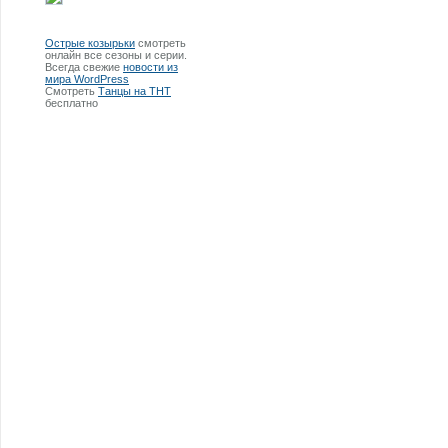
Острые козырьки
смотреть
онлайн все сезоны и серии.
Всегда свежие
новости из
мира WordPress
Смотреть
Танцы на ТНТ
бесплатно