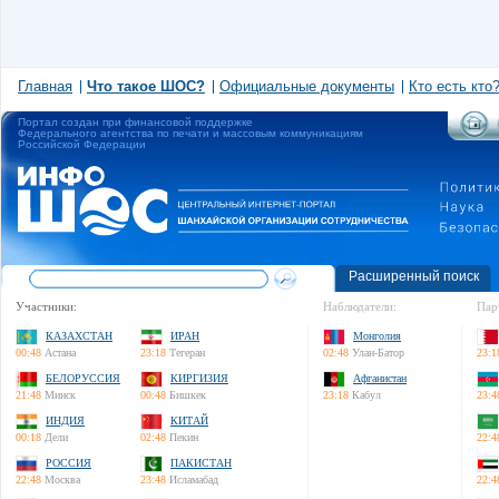
Главная
Что такое ШОС?
Официальные документы
Кто есть кто
Портал создан при финансовой поддержке
Федерального агентства по печати и массовым коммуникациям
Российской Федерации
Расширенный поиск
Участники:
Наблюдатели:
Пар
КАЗАХСТАН
ИРАН
Монголия
00:48
Астана
23:18
Тегеран
02:48
Улан-Батор
23:1
БЕЛОРУССИЯ
КИРГИЗИЯ
Афганистан
21:48
Минск
00:48
Бишкек
23:18
Кабул
23:4
ИНДИЯ
КИТАЙ
00:18
Дели
02:48
Пекин
22:4
РОССИЯ
ПАКИСТАН
22:48
Москва
23:48
Исламабад
22:4