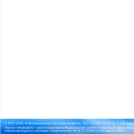
© 2007-2026, Информационное агентство ИнфоРос. Тел.: +7 495 718-84-11, E-mail:
info
Портал «ИнфоШОС» зарегистрирован в Федеральной службе по надзору в сфере массо
охраны культурного наследия. Свидетельство Эл № 77-31649 от 04 апреля 2008 г.