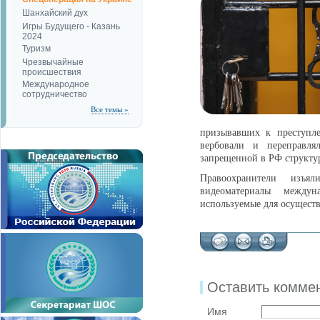
Шанхайский дух
Игры Будущего - Казань
2024
Туризм
Чрезвычайные
происшествия
Международное
сотрудничество
Все темы »
призывавших к преступле
вербовали и переправля
запрещенной в РФ структу
Правоохранители изъял
видеоматериалы междун
используемые для осуществ
Оставить комме
Имя