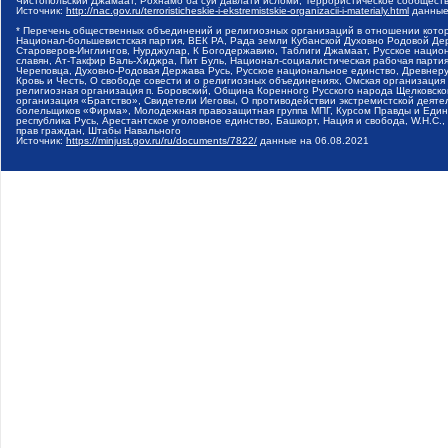
Чистопольский Джамаат, Рохнамо ба суи давлати исломи, Террористическое сообщест
Источник:
http://nac.gov.ru/terroristicheskie-i-ekstremistskie-organizacii-i-materialy.html
данные
* Перечень общественных объединений и религиозных организаций в отношении котор
Национал-большевистская партия, ВЕК РА, Рада земли Кубанской Духовно Родовой Де
Староверов-Инглингов, Нурджулар, К Богодержавию, Таблиги Джамаат, Русское наци
славян, Ат-Такфир Валь-Хиджра, Пит Буль, Национал-социалистическая рабочая парт
Череповца, Духовно-Родовая Держава Русь, Русское национальное единство, Древнер
Кровь и Честь, О свободе совести и о религиозных объединениях, Омская организаци
религиозная организация п. Боровский, Община Коренного Русского народа Щелковског
организация «Братство», Свидетели Иеговы, О противодействии экстремистской деяте
болельщиков «Фирма», Молодежная правозащитная группа МПГ, Курсом Правды и Единен
республика Русь, Арестантское уголовное единство, Башкорт, Нация и свобода, W.H.С
прав граждан, Штабы Навального
Источник:
https://minjust.gov.ru/ru/documents/7822/
данные на
06.08.2021