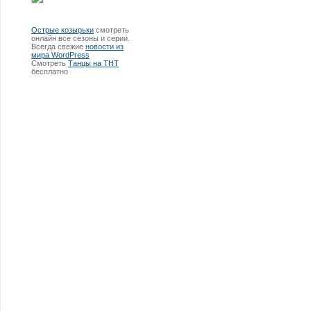
Острые козырьки
смотреть
онлайн все сезоны и серии.
Всегда свежие
новости из
мира WordPress
Смотреть
Танцы на ТНТ
бесплатно