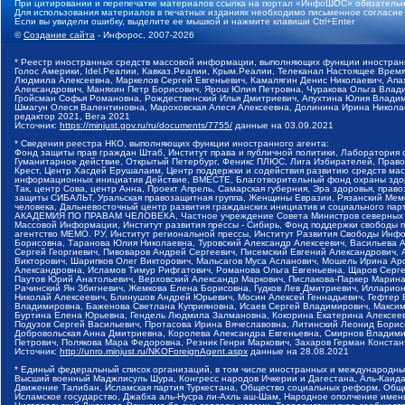
При цитировании и перепечатке материалов ссылка на портал «ИнфоШОС» обязательн
Для использования материалов в печатных изданиях необходимо письменное согласие
Если вы увидели ошибку, выделите ее мышкой и нажмите клавиши Ctrl+Enter
©
Создание сайта
- Инфорос, 2007-2026
* Реестр иностранных средств массовой информации, выполняющих функции иностранн
Голос Америки, Idel.Реалии, Кавказ.Реалии, Крым.Реалии, Телеканал Настоящее Время
Людмила Алексеевна, Маркелов Сергей Евгеньевич, Камалягин Денис Николаевич, Апах
Александрович, Маняхин Петр Борисович, Ярош Юлия Петровна, Чуракова Ольга Влади
Гройсман Софья Романовна, Рождественский Илья Дмитриевич, Апухтина Юлия Владимир
Шмагун Олеся Валентиновна, Мароховская Алеся Алексеевна, Долинина Ирина Никола
редактор 2021, Вега 2021
Источник:
https://minjust.gov.ru/ru/documents/7755/
данные на
03.09.2021
* Сведения реестра НКО, выполняющих функции иностранного агента:
Фонд защиты прав граждан Штаб, Институт права и публичной политики, Лаборатория
Гуманитарное действие, Открытый Петербург, Феникс ПЛЮС, Лига Избирателей, Правов
Крест, Центр Хасдей Ерушалаим, Центр поддержки и содействия развитию средств мас
информационных инициатив Действие, ВМЕСТЕ, Благотворительный фонд охраны здоров
Так, центр Сова, центр Анна, Проект Апрель, Самарская губерния, Эра здоровья, пр
защиты СИБАЛЬТ, Уральская правозащитная группа, Женщины Евразии, Рязанский Мемо
человека, Дальневосточный центр развития гражданских инициатив и социального пар
АКАДЕМИЯ ПО ПРАВАМ ЧЕЛОВЕКА, Частное учреждение Совета Министров северных стр
Массовой Информации, Институт развития прессы - Сибирь, Фонд поддержки свободы 
агентство МЕМО. РУ, Институт региональной прессы, Институт Развития Свободы Инф
Борисовна, Таранова Юлия Николаевна, Туровский Александр Алексеевич, Васильева 
Сергей Георгиевич, Пивоваров Андрей Сергеевич, Писемский Евгений Александрович,
Викторович, Шарипков Олег Викторович, Мальсагов Муса Асланович, Мошель Ирина Ар
Александровна, Исламов Тимур Рифгатович, Романова Ольга Евгеньевна, Щаров Серг
Паутов Юрий Анатольевич, Верховский Александр Маркович, Пислакова-Паркер Марина
Рачинский Ян Збигневич, Жемкова Елена Борисовна, Гудков Лев Дмитриевич, Иллари
Николай Алексеевич, Блинушов Андрей Юрьевич, Мосин Алексей Геннадьевич, Гефтер
Владимировна, Баженова Светлана Куприяновна, Исаев Сергей Владимирович, Максим
Буртина Елена Юрьевна, Гендель Людмила Залмановна, Кокорина Екатерина Алексеев
Подузов Сергей Васильевич, Протасова Ирина Вячеславовна, Литинский Леонид Борис
Добровольская Анна Дмитриевна, Королева Александра Евгеньевна, Смирнов Владими
Петрович, Полякова Мара Федоровна, Резник Генри Маркович, Захаров Герман Конста
Источник:
http://unro.minjust.ru/NKOForeignAgent.aspx
данные на
28.08.2021
* Единый федеральный список организаций, в том числе иностранных и международны
Высший военный Маджлисуль Шура, Конгресс народов Ичкерии и Дагестана, Аль-Каида, 
Движение Талибан, Исламская партия Туркестана, Общество социальных реформ, Общес
Исламское государство, Джабха аль-Нусра ли-Ахль аш-Шам, Народное ополчение имен