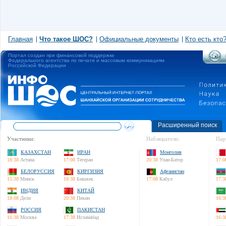
Главная
Что такое ШОС?
Официальные документы
Кто есть кто
Портал создан при финансовой поддержке
Федерального агентства по печати и массовым коммуникациям
Российской Федерации
Расширенный поиск
Участники:
Наблюдатели:
Пар
КАЗАХСТАН
ИРАН
Монголия
18:38
Астана
17:08
Тегеран
20:38
Улан-Батор
17:0
БЕЛОРУССИЯ
КИРГИЗИЯ
Афганистан
15:38
Минск
18:38
Бишкек
17:08
Кабул
17:3
ИНДИЯ
КИТАЙ
18:08
Дели
20:38
Пекин
16:3
РОССИЯ
ПАКИСТАН
16:38
Москва
17:38
Исламабад
16:3