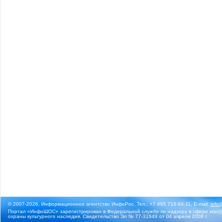
© 2007-2026, Информационное агентство ИнфоРос. Тел.: +7 495 718-84-11, E-mail:
info
Портал «ИнфоШОС» зарегистрирован в Федеральной службе по надзору в сфере массо
охраны культурного наследия. Свидетельство Эл № 77-31649 от 04 апреля 2008 г.