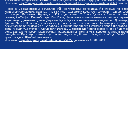
Чистопольский Джамаат, Рохнамо ба суи давлати исломи, Террористическое сообщест
Источник:
http://nac.gov.ru/terroristicheskie-i-ekstremistskie-organizacii-i-materialy.html
данные
* Перечень общественных объединений и религиозных организаций в отношении котор
Национал-большевистская партия, ВЕК РА, Рада земли Кубанской Духовно Родовой Де
Староверов-Инглингов, Нурджулар, К Богодержавию, Таблиги Джамаат, Русское наци
славян, Ат-Такфир Валь-Хиджра, Пит Буль, Национал-социалистическая рабочая парт
Череповца, Духовно-Родовая Держава Русь, Русское национальное единство, Древнер
Кровь и Честь, О свободе совести и о религиозных объединениях, Омская организаци
религиозная организация п. Боровский, Община Коренного Русского народа Щелковског
организация «Братство», Свидетели Иеговы, О противодействии экстремистской деяте
болельщиков «Фирма», Молодежная правозащитная группа МПГ, Курсом Правды и Единен
республика Русь, Арестантское уголовное единство, Башкорт, Нация и свобода, W.H.С
прав граждан, Штабы Навального
Источник:
https://minjust.gov.ru/ru/documents/7822/
данные на
06.08.2021