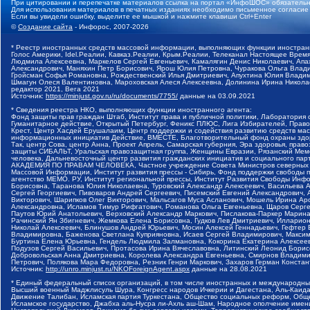
При цитировании и перепечатке материалов ссылка на портал «ИнфоШОС» обязательн
Для использования материалов в печатных изданиях необходимо письменное согласие
Если вы увидели ошибку, выделите ее мышкой и нажмите клавиши Ctrl+Enter
©
Создание сайта
- Инфорос, 2007-2026
* Реестр иностранных средств массовой информации, выполняющих функции иностранн
Голос Америки, Idel.Реалии, Кавказ.Реалии, Крым.Реалии, Телеканал Настоящее Время
Людмила Алексеевна, Маркелов Сергей Евгеньевич, Камалягин Денис Николаевич, Апах
Александрович, Маняхин Петр Борисович, Ярош Юлия Петровна, Чуракова Ольга Влади
Гройсман Софья Романовна, Рождественский Илья Дмитриевич, Апухтина Юлия Владимир
Шмагун Олеся Валентиновна, Мароховская Алеся Алексеевна, Долинина Ирина Никола
редактор 2021, Вега 2021
Источник:
https://minjust.gov.ru/ru/documents/7755/
данные на
03.09.2021
* Сведения реестра НКО, выполняющих функции иностранного агента:
Фонд защиты прав граждан Штаб, Институт права и публичной политики, Лаборатория
Гуманитарное действие, Открытый Петербург, Феникс ПЛЮС, Лига Избирателей, Правов
Крест, Центр Хасдей Ерушалаим, Центр поддержки и содействия развитию средств мас
информационных инициатив Действие, ВМЕСТЕ, Благотворительный фонд охраны здоров
Так, центр Сова, центр Анна, Проект Апрель, Самарская губерния, Эра здоровья, пр
защиты СИБАЛЬТ, Уральская правозащитная группа, Женщины Евразии, Рязанский Мемо
человека, Дальневосточный центр развития гражданских инициатив и социального пар
АКАДЕМИЯ ПО ПРАВАМ ЧЕЛОВЕКА, Частное учреждение Совета Министров северных стр
Массовой Информации, Институт развития прессы - Сибирь, Фонд поддержки свободы 
агентство МЕМО. РУ, Институт региональной прессы, Институт Развития Свободы Инф
Борисовна, Таранова Юлия Николаевна, Туровский Александр Алексеевич, Васильева 
Сергей Георгиевич, Пивоваров Андрей Сергеевич, Писемский Евгений Александрович,
Викторович, Шарипков Олег Викторович, Мальсагов Муса Асланович, Мошель Ирина Ар
Александровна, Исламов Тимур Рифгатович, Романова Ольга Евгеньевна, Щаров Серг
Паутов Юрий Анатольевич, Верховский Александр Маркович, Пислакова-Паркер Марина
Рачинский Ян Збигневич, Жемкова Елена Борисовна, Гудков Лев Дмитриевич, Иллари
Николай Алексеевич, Блинушов Андрей Юрьевич, Мосин Алексей Геннадьевич, Гефтер
Владимировна, Баженова Светлана Куприяновна, Исаев Сергей Владимирович, Максим
Буртина Елена Юрьевна, Гендель Людмила Залмановна, Кокорина Екатерина Алексеев
Подузов Сергей Васильевич, Протасова Ирина Вячеславовна, Литинский Леонид Борис
Добровольская Анна Дмитриевна, Королева Александра Евгеньевна, Смирнов Владими
Петрович, Полякова Мара Федоровна, Резник Генри Маркович, Захаров Герман Конста
Источник:
http://unro.minjust.ru/NKOForeignAgent.aspx
данные на
28.08.2021
* Единый федеральный список организаций, в том числе иностранных и международны
Высший военный Маджлисуль Шура, Конгресс народов Ичкерии и Дагестана, Аль-Каида, 
Движение Талибан, Исламская партия Туркестана, Общество социальных реформ, Общес
Исламское государство, Джабха аль-Нусра ли-Ахль аш-Шам, Народное ополчение имен