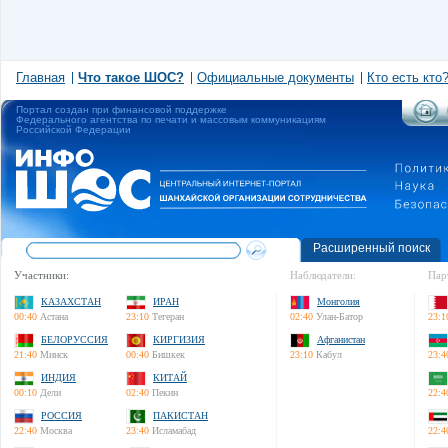
Главная
Что такое ШОС?
Официальные документы
Кто есть кто
Портал создан при финансовой поддержке
Федерального агентства по печати и массовым коммуникациям
Российской Федерации
Расширенный поиск
Участники:
Наблюдатели:
Пар
КАЗАХСТАН
ИРАН
Монголия
00:40
Астана
23:10
Тегеран
02:40
Улан-Батор
23:1
БЕЛОРУССИЯ
КИРГИЗИЯ
Афганистан
21:40
Минск
00:40
Бишкек
23:10
Кабул
23:4
ИНДИЯ
КИТАЙ
00:10
Дели
02:40
Пекин
22:4
РОССИЯ
ПАКИСТАН
22:40
Москва
23:40
Исламабад
22:4