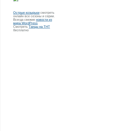
Острые козырьки
смотреть
онлайн все сезоны и серии.
Всегда свежие
новости из
мира WordPress
Смотреть
Танцы на ТНТ
бесплатно