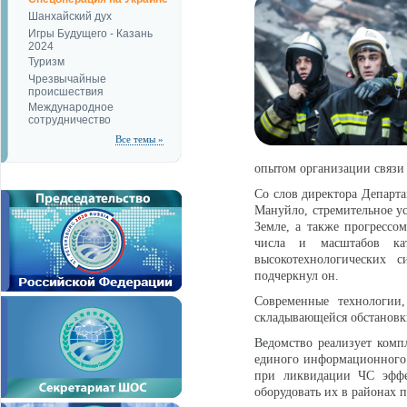
Шанхайский дух
Игры Будущего - Казань
2024
Туризм
Чрезвычайные
происшествия
Международное
сотрудничество
Все темы »
опытом организации связи
Со слов директора Департ
Мануйло, стремительное ус
Земле, а также прогрессом
числа и масштабов кат
высокотехнологических 
подчеркнул он.
Современные технологии
складывающейся обстановк
Ведомство реализует ком
единого информационного 
при ликвидации ЧС эффе
оборудовать их в районах 