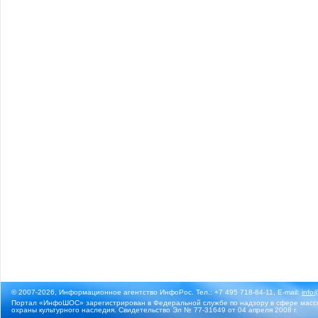
© 2007-2026, Информационное агентство ИнфоРос. Тел.: +7 495 718-84-11, E-mail:
info
Портал «ИнфоШОС» зарегистрирован в Федеральной службе по надзору в сфере массо
охраны культурного наследия. Свидетельство Эл № 77-31649 от 04 апреля 2008 г.