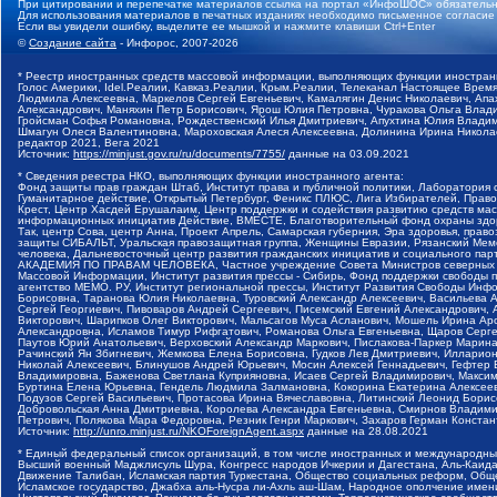
При цитировании и перепечатке материалов ссылка на портал «ИнфоШОС» обязательн
Для использования материалов в печатных изданиях необходимо письменное согласие
Если вы увидели ошибку, выделите ее мышкой и нажмите клавиши Ctrl+Enter
©
Создание сайта
- Инфорос, 2007-2026
* Реестр иностранных средств массовой информации, выполняющих функции иностранн
Голос Америки, Idel.Реалии, Кавказ.Реалии, Крым.Реалии, Телеканал Настоящее Время
Людмила Алексеевна, Маркелов Сергей Евгеньевич, Камалягин Денис Николаевич, Апах
Александрович, Маняхин Петр Борисович, Ярош Юлия Петровна, Чуракова Ольга Влади
Гройсман Софья Романовна, Рождественский Илья Дмитриевич, Апухтина Юлия Владимир
Шмагун Олеся Валентиновна, Мароховская Алеся Алексеевна, Долинина Ирина Никола
редактор 2021, Вега 2021
Источник:
https://minjust.gov.ru/ru/documents/7755/
данные на
03.09.2021
* Сведения реестра НКО, выполняющих функции иностранного агента:
Фонд защиты прав граждан Штаб, Институт права и публичной политики, Лаборатория
Гуманитарное действие, Открытый Петербург, Феникс ПЛЮС, Лига Избирателей, Правов
Крест, Центр Хасдей Ерушалаим, Центр поддержки и содействия развитию средств мас
информационных инициатив Действие, ВМЕСТЕ, Благотворительный фонд охраны здоров
Так, центр Сова, центр Анна, Проект Апрель, Самарская губерния, Эра здоровья, пр
защиты СИБАЛЬТ, Уральская правозащитная группа, Женщины Евразии, Рязанский Мемо
человека, Дальневосточный центр развития гражданских инициатив и социального пар
АКАДЕМИЯ ПО ПРАВАМ ЧЕЛОВЕКА, Частное учреждение Совета Министров северных стр
Массовой Информации, Институт развития прессы - Сибирь, Фонд поддержки свободы 
агентство МЕМО. РУ, Институт региональной прессы, Институт Развития Свободы Инф
Борисовна, Таранова Юлия Николаевна, Туровский Александр Алексеевич, Васильева 
Сергей Георгиевич, Пивоваров Андрей Сергеевич, Писемский Евгений Александрович,
Викторович, Шарипков Олег Викторович, Мальсагов Муса Асланович, Мошель Ирина Ар
Александровна, Исламов Тимур Рифгатович, Романова Ольга Евгеньевна, Щаров Серг
Паутов Юрий Анатольевич, Верховский Александр Маркович, Пислакова-Паркер Марина
Рачинский Ян Збигневич, Жемкова Елена Борисовна, Гудков Лев Дмитриевич, Иллари
Николай Алексеевич, Блинушов Андрей Юрьевич, Мосин Алексей Геннадьевич, Гефтер
Владимировна, Баженова Светлана Куприяновна, Исаев Сергей Владимирович, Максим
Буртина Елена Юрьевна, Гендель Людмила Залмановна, Кокорина Екатерина Алексеев
Подузов Сергей Васильевич, Протасова Ирина Вячеславовна, Литинский Леонид Борис
Добровольская Анна Дмитриевна, Королева Александра Евгеньевна, Смирнов Владими
Петрович, Полякова Мара Федоровна, Резник Генри Маркович, Захаров Герман Конста
Источник:
http://unro.minjust.ru/NKOForeignAgent.aspx
данные на
28.08.2021
* Единый федеральный список организаций, в том числе иностранных и международны
Высший военный Маджлисуль Шура, Конгресс народов Ичкерии и Дагестана, Аль-Каида, 
Движение Талибан, Исламская партия Туркестана, Общество социальных реформ, Общес
Исламское государство, Джабха аль-Нусра ли-Ахль аш-Шам, Народное ополчение имен