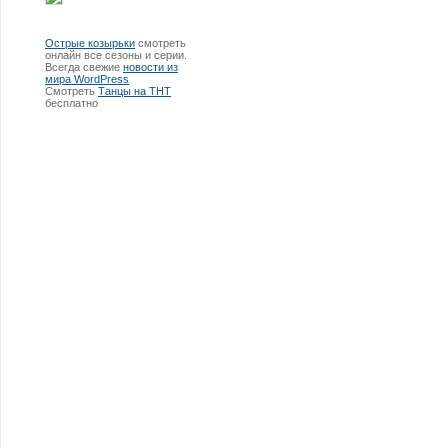
Острые козырьки
смотреть
онлайн все сезоны и серии.
Всегда свежие
новости из
мира WordPress
Смотреть
Танцы на ТНТ
бесплатно