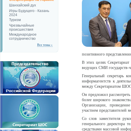
Шанхайский дух
Игры Будущего - Казань
2024
Туризм
Чрезвычайные
происшествия
Международное
сотрудничество
Все темы »
позитивного представления
В этих целях Секретариа
ведущих СМИ государств-ч
Генеральный секретарь ко
информагентств к деятель
между Секретариатом ШО
Он предложил рассмотреть 
более широкого знакомства
Организации, проведение
участием представителей м
Со слов заместителя рук
генерального директора т
средствами массовой инфо