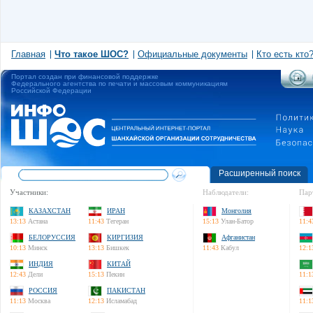
Главная
Что такое ШОС?
Официальные документы
Кто есть кто
Портал создан при финансовой поддержке
Федерального агентства по печати и массовым коммуникациям
Российской Федерации
Расширенный поиск
Участники:
Наблюдатели:
Пар
КАЗАХСТАН
ИРАН
Монголия
13:13
Астана
11:43
Тегеран
15:13
Улан-Батор
11:4
БЕЛОРУССИЯ
КИРГИЗИЯ
Афганистан
10:13
Минск
13:13
Бишкек
11:43
Кабул
12:1
ИНДИЯ
КИТАЙ
12:43
Дели
15:13
Пекин
11:1
РОССИЯ
ПАКИСТАН
11:13
Москва
12:13
Исламабад
11:1