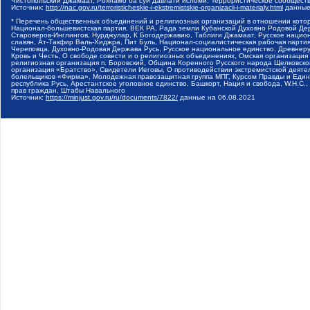
Чистопольский Джамаат, Рохнамо ба суи давлати исломи, Террористическое сообщест
Источник:
http://nac.gov.ru/terroristicheskie-i-ekstremistskie-organizacii-i-materialy.html
данные
* Перечень общественных объединений и религиозных организаций в отношении котор
Национал-большевистская партия, ВЕК РА, Рада земли Кубанской Духовно Родовой Де
Староверов-Инглингов, Нурджулар, К Богодержавию, Таблиги Джамаат, Русское наци
славян, Ат-Такфир Валь-Хиджра, Пит Буль, Национал-социалистическая рабочая парт
Череповца, Духовно-Родовая Держава Русь, Русское национальное единство, Древнер
Кровь и Честь, О свободе совести и о религиозных объединениях, Омская организаци
религиозная организация п. Боровский, Община Коренного Русского народа Щелковског
организация «Братство», Свидетели Иеговы, О противодействии экстремистской деяте
болельщиков «Фирма», Молодежная правозащитная группа МПГ, Курсом Правды и Единен
республика Русь, Арестантское уголовное единство, Башкорт, Нация и свобода, W.H.С
прав граждан, Штабы Навального
Источник:
https://minjust.gov.ru/ru/documents/7822/
данные на
06.08.2021