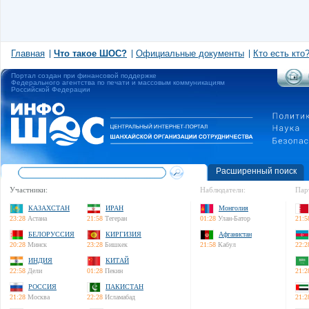
Главная
Что такое ШОС?
Официальные документы
Кто есть кто
Портал создан при финансовой поддержке
Федерального агентства по печати и массовым коммуникациям
Российской Федерации
Расширенный поиск
Участники:
Наблюдатели:
Пар
КАЗАХСТАН
ИРАН
Монголия
23:28
Астана
21:58
Тегеран
01:28
Улан-Батор
21:5
БЕЛОРУССИЯ
КИРГИЗИЯ
Афганистан
20:28
Минск
23:28
Бишкек
21:58
Кабул
22:2
ИНДИЯ
КИТАЙ
22:58
Дели
01:28
Пекин
21:2
РОССИЯ
ПАКИСТАН
21:28
Москва
22:28
Исламабад
21:2