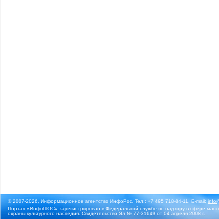
© 2007-2026, Информационное агентство ИнфоРос. Тел.: +7 495 718-84-11, E-mail:
info
Портал «ИнфоШОС» зарегистрирован в Федеральной службе по надзору в сфере массо
охраны культурного наследия. Свидетельство Эл № 77-31649 от 04 апреля 2008 г.