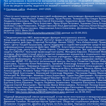
При цитировании и перепечатке материалов ссылка на портал «ИнфоШОС» обязательн
Для использования материалов в печатных изданиях необходимо письменное согласие
Если вы увидели ошибку, выделите ее мышкой и нажмите клавиши Ctrl+Enter
©
Создание сайта
- Инфорос, 2007-2026
* Реестр иностранных средств массовой информации, выполняющих функции иностранн
Голос Америки, Idel.Реалии, Кавказ.Реалии, Крым.Реалии, Телеканал Настоящее Время
Людмила Алексеевна, Маркелов Сергей Евгеньевич, Камалягин Денис Николаевич, Апах
Александрович, Маняхин Петр Борисович, Ярош Юлия Петровна, Чуракова Ольга Влади
Гройсман Софья Романовна, Рождественский Илья Дмитриевич, Апухтина Юлия Владимир
Шмагун Олеся Валентиновна, Мароховская Алеся Алексеевна, Долинина Ирина Никола
редактор 2021, Вега 2021
Источник:
https://minjust.gov.ru/ru/documents/7755/
данные на
03.09.2021
* Сведения реестра НКО, выполняющих функции иностранного агента:
Фонд защиты прав граждан Штаб, Институт права и публичной политики, Лаборатория
Гуманитарное действие, Открытый Петербург, Феникс ПЛЮС, Лига Избирателей, Правов
Крест, Центр Хасдей Ерушалаим, Центр поддержки и содействия развитию средств мас
информационных инициатив Действие, ВМЕСТЕ, Благотворительный фонд охраны здоров
Так, центр Сова, центр Анна, Проект Апрель, Самарская губерния, Эра здоровья, пр
защиты СИБАЛЬТ, Уральская правозащитная группа, Женщины Евразии, Рязанский Мемо
человека, Дальневосточный центр развития гражданских инициатив и социального пар
АКАДЕМИЯ ПО ПРАВАМ ЧЕЛОВЕКА, Частное учреждение Совета Министров северных стр
Массовой Информации, Институт развития прессы - Сибирь, Фонд поддержки свободы 
агентство МЕМО. РУ, Институт региональной прессы, Институт Развития Свободы Инф
Борисовна, Таранова Юлия Николаевна, Туровский Александр Алексеевич, Васильева 
Сергей Георгиевич, Пивоваров Андрей Сергеевич, Писемский Евгений Александрович,
Викторович, Шарипков Олег Викторович, Мальсагов Муса Асланович, Мошель Ирина Ар
Александровна, Исламов Тимур Рифгатович, Романова Ольга Евгеньевна, Щаров Серг
Паутов Юрий Анатольевич, Верховский Александр Маркович, Пислакова-Паркер Марина
Рачинский Ян Збигневич, Жемкова Елена Борисовна, Гудков Лев Дмитриевич, Иллари
Николай Алексеевич, Блинушов Андрей Юрьевич, Мосин Алексей Геннадьевич, Гефтер
Владимировна, Баженова Светлана Куприяновна, Исаев Сергей Владимирович, Максим
Буртина Елена Юрьевна, Гендель Людмила Залмановна, Кокорина Екатерина Алексеев
Подузов Сергей Васильевич, Протасова Ирина Вячеславовна, Литинский Леонид Борис
Добровольская Анна Дмитриевна, Королева Александра Евгеньевна, Смирнов Владими
Петрович, Полякова Мара Федоровна, Резник Генри Маркович, Захаров Герман Конста
Источник:
http://unro.minjust.ru/NKOForeignAgent.aspx
данные на
28.08.2021
* Единый федеральный список организаций, в том числе иностранных и международны
Высший военный Маджлисуль Шура, Конгресс народов Ичкерии и Дагестана, Аль-Каида, 
Движение Талибан, Исламская партия Туркестана, Общество социальных реформ, Общес
Исламское государство, Джабха аль-Нусра ли-Ахль аш-Шам, Народное ополчение имен