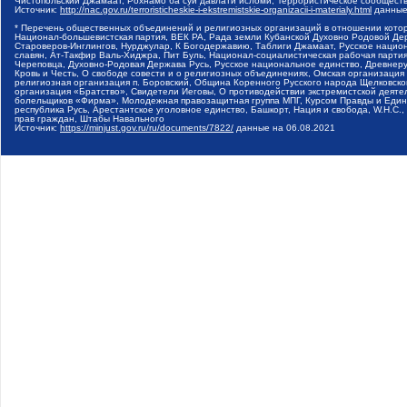
Чистопольский Джамаат, Рохнамо ба суи давлати исломи, Террористическое сообщест
Источник:
http://nac.gov.ru/terroristicheskie-i-ekstremistskie-organizacii-i-materialy.html
данные
* Перечень общественных объединений и религиозных организаций в отношении котор
Национал-большевистская партия, ВЕК РА, Рада земли Кубанской Духовно Родовой Де
Староверов-Инглингов, Нурджулар, К Богодержавию, Таблиги Джамаат, Русское наци
славян, Ат-Такфир Валь-Хиджра, Пит Буль, Национал-социалистическая рабочая парт
Череповца, Духовно-Родовая Держава Русь, Русское национальное единство, Древнер
Кровь и Честь, О свободе совести и о религиозных объединениях, Омская организаци
религиозная организация п. Боровский, Община Коренного Русского народа Щелковског
организация «Братство», Свидетели Иеговы, О противодействии экстремистской деяте
болельщиков «Фирма», Молодежная правозащитная группа МПГ, Курсом Правды и Единен
республика Русь, Арестантское уголовное единство, Башкорт, Нация и свобода, W.H.С
прав граждан, Штабы Навального
Источник:
https://minjust.gov.ru/ru/documents/7822/
данные на
06.08.2021