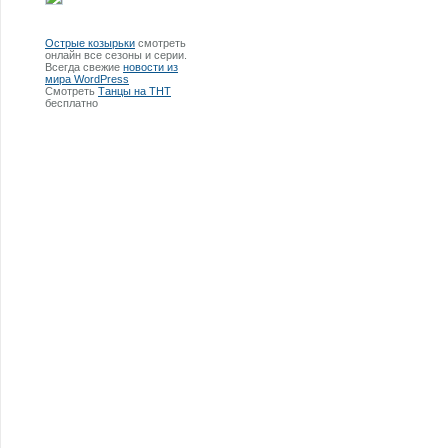
Острые козырьки
смотреть
онлайн все сезоны и серии.
Всегда свежие
новости из
мира WordPress
Смотреть
Танцы на ТНТ
бесплатно