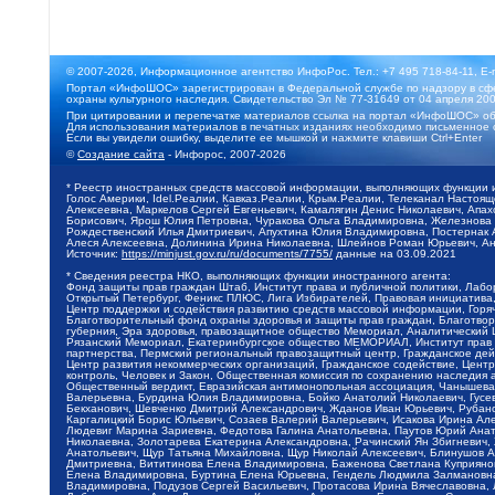
© 2007-2026, Информационное агентство ИнфоРос. Тел.: +7 495 718-84-11, E-
Портал «ИнфоШОС» зарегистрирован в Федеральной службе по надзору в сфе
охраны культурного наследия. Свидетельство Эл № 77-31649 от 04 апреля 200
При цитировании и перепечатке материалов ссылка на портал «ИнфоШОС» об
Для использования материалов в печатных изданиях необходимо письменное 
Если вы увидели ошибку, выделите ее мышкой и нажмите клавиши Ctrl+Enter
©
Создание сайта
- Инфорос, 2007-2026
* Реестр иностранных средств массовой информации, выполняющих функции 
Голос Америки, Idel.Реалии, Кавказ.Реалии, Крым.Реалии, Телеканал Настоя
Алексеевна, Маркелов Сергей Евгеньевич, Камалягин Денис Николаевич, Апах
Борисович, Ярош Юлия Петровна, Чуракова Ольга Владимировна, Железнова М
Рождественский Илья Дмитриевич, Апухтина Юлия Владимировна, Постернак Ал
Алеся Алексеевна, Долинина Ирина Николаевна, Шлейнов Роман Юрьевич, Ани
Источник:
https://minjust.gov.ru/ru/documents/7755/
данные на
03.09.2021
* Сведения реестра НКО, выполняющих функции иностранного агента:
Фонд защиты прав граждан Штаб, Институт права и публичной политики, Лаб
Открытый Петербург, Феникс ПЛЮС, Лига Избирателей, Правовая инициатива, 
Центр поддержки и содействия развитию средств массовой информации, Горя
Благотворительный фонд охраны здоровья и защиты прав граждан, Благотвори
губерния, Эра здоровья, правозащитное общество Мемориал, Аналитический 
Рязанский Мемориал, Екатеринбургское общество МЕМОРИАЛ, Институт прав ч
партнерства, Пермский региональный правозащитный центр, Гражданское де
Центр развития некоммерческих организаций, Гражданское содействие, Цент
контроль, Человек и Закон, Общественная комиссия по сохранению наследия
Общественный вердикт, Евразийская антимонопольная ассоциация, Чанышева 
Валерьевна, Бурдина Юлия Владимировна, Бойко Анатолий Николаевич, Гусев
Бекханович, Шевченко Дмитрий Александрович, Жданов Иван Юрьевич, Рубано
Каргалицкий Борис Юльевич, Созаев Валерий Валерьевич, Исакова Ирина Ал
Людевиг Марина Зариевна, Федотова Галина Анатольевна, Паутов Юрий Анато
Николаевна, Золотарева Екатерина Александровна, Рачинский Ян Збигневич
Анатольевич, Щур Татьяна Михайловна, Щур Николай Алексеевич, Блинушов 
Дмитриевна, Вититинова Елена Владимировна, Баженова Светлана Куприяновн
Елена Владимировна, Буртина Елена Юрьевна, Гендель Людмила Залмановна,
Владимировна, Подузов Сергей Васильевич, Протасова Ирина Вячеславовна, 