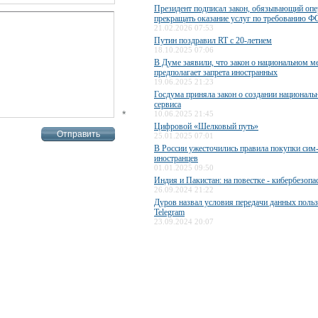
Президент подписал закон, обязывающий опе
прекращать оказание услуг по требованию Ф
21.02.2026 07:53
Путин поздравил RT с 20-летием
18.10.2025 07:06
В Думе заявили, что закон о национальном м
предполагает запрета иностранных
19.06.2025 21:23
Госдума приняла закон о создании националь
сервиса
*
10.06.2025 21:45
Цифровой «Шелковый путь»
25.01.2025 07:01
В России ужесточились правила покупки сим-
иностранцев
01.01.2025 09:50
Индия и Пакистан: на повестке - кибербезопа
26.09.2024 21:22
Дуров назвал условия передачи данных польз
Telegram
23.09.2024 20:07