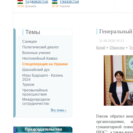
ТАДЖИКИСТАН
УЗБЕКИСТАН
18:58
Душанбе
18:58
Ташкент
Генеральный
Темы
21.08.2020 10:52
Санкции
Политический диалог
Китай
Общество
Те
Военные учения
Неспокойный Кавказ
Спецоперация на Украине
Шанхайский дух
Игры Будущего - Казань
2024
Туризм
Чрезвычайные
происшествия
Международное
сотрудничество
Все темы »
Генсек обратил вн
организациями, а
гуманитарной повес
ШОС", а также коор