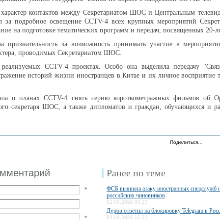
 характер контактов между Секретариатом ШОС и Центральным телевид
л за подробное освещение CCTV-4 всех крупных мероприятий Секре
ние на подготовке тематических программ и передач, посвященных 20-
а признательность за возможность принимать участие в мероприятия
ктера, проводимых Секретариатом ШОС.
реализуемых CCTV-4 проектах. Особо она выделила передачу "Связ
тражение историй жизни иностранцев в Китае и их личное восприятие
ала о планах CCTV-4 снять серию короткометражных фильмов об О
ного секретаря ШОС, а также дипломатов и граждан, обучающихся и р
Поделиться…
омментарий
Ранее по теме
ФСБ выявила атаку иностранных спецслужб 
*
российских чиновников
02.06.2026 09:23
Дуров ответил на блокировку Telegram в Рос
*
04.04.2026 11:21