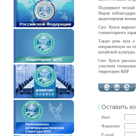
Подчеркнут тесный
Норов поблагодари
акцентировав внима
Сюэ Хунся выразил
гуманитарного хара
Также речь шла о 
направленную на о
китайской культуры.
Сюэ Хунся рассказ
участием генераль
территории КНР.
Оставить к
Имя
Фамилия
E-mail