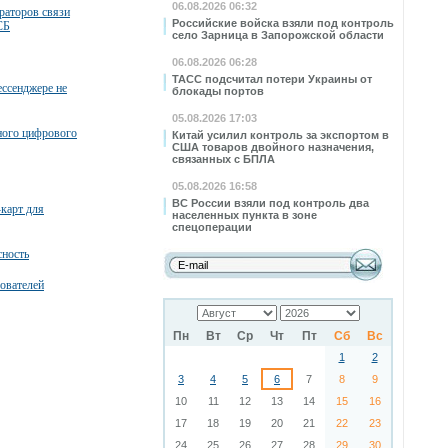
06.08.2026 06:32
раторов связи
Российские войска взяли под контроль
СБ
село Зарница в Запорожской области
06.08.2026 06:28
ТАСС подсчитал потери Украины от
ессенджере не
блокады портов
05.08.2026 17:03
ного цифрового
Китай усилил контроль за экспортом в
США товаров двойного назначения,
связанных с БПЛА
05.08.2026 16:58
ВС России взяли под контроль два
карт для
населенных пункта в зоне
спецоперации
сность
ователей
Пн
Вт
Ср
Чт
Пт
Сб
Вс
1
2
3
4
5
6
7
8
9
10
11
12
13
14
15
16
17
18
19
20
21
22
23
24
25
26
27
28
29
30