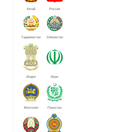
Китай
Россия
Таджикистан
Узбекистан
Индия
Иран
Монголия
Пакистан