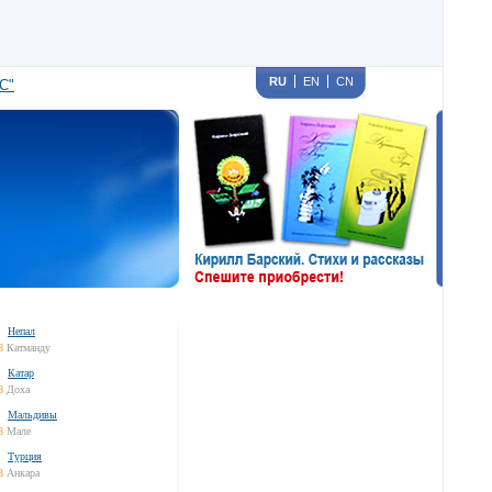
RU
EN
CN
С"
Непал
8
Катманду
Катар
8
Доха
Мальдивы
8
Мале
Турция
8
Анкара