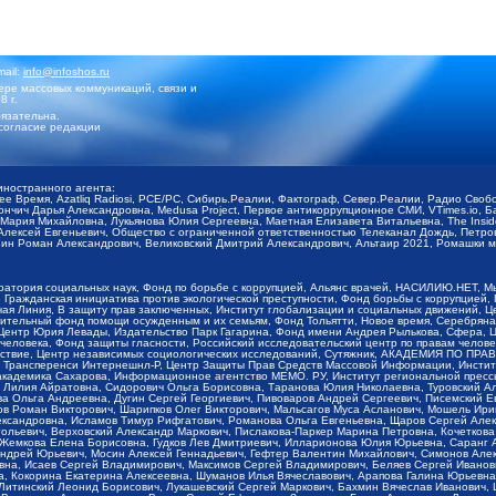
mail:
info@infoshos.ru
ре массовых коммуникаций, связи и
8 г.
язательна.
согласие редакции
иностранного агента:
щее Время, Azatliq Radiosi, PCE/PC, Сибирь.Реалии, Фактограф, Север.Реалии, Радио Св
ончич Дарья Александровна, Medusa Project, Первое антикоррупционное СМИ, VTimes.io, 
ария Михайловна, Лукьянова Юлия Сергеевна, Маетная Елизавета Витальевна, The Insid
ексей Евгеньевич, Общество с ограниченной ответственностью Телеканал Дождь, Петров 
н Роман Александрович, Великовский Дмитрий Александрович, Альтаир 2021, Ромашки мо
оратория социальных наук, Фонд по борьбе с коррупцией, Альянс врачей, НАСИЛИЮ.НЕТ, 
Гражданская инициатива против экологической преступности, Фонд борьбы с коррупцией,
чая Линия, В защиту прав заключенных, Институт глобализации и социальных движений,
тельный фонд помощи осужденным и их семьям, Фонд Тольятти, Новое время, Серебряная т
Центр Юрия Левады, Издательство Парк Гагарина, Фонд имени Андрея Рылькова, Сфера, 
еловека, Фонд защиты гласности, Российский исследовательский центр по правам челове
йствие, Центр независимых социологических исследований, Сутяжник, АКАДЕМИЯ ПО ПР
р Трансперенси Интернешнл-Р, Центр Защиты Прав Средств Массовой Информации, Институ
 академика Сахарова, Информационное агентство МЕМО. РУ, Институт региональной пресс
Лилия Айратовна, Сидорович Ольга Борисовна, Таранова Юлия Николаевна, Туровский Ал
а Ольга Андреевна, Дугин Сергей Георгиевич, Пивоваров Андрей Сергеевич, Писемский Е
в Роман Викторович, Шарипков Олег Викторович, Мальсагов Муса Асланович, Мошель Ири
ександровна, Исламов Тимур Рифгатович, Романова Ольга Евгеньевна, Щаров Сергей Але
льевич, Верховский Александр Маркович, Пислакова-Паркер Марина Петровна, Кочеткова
, Жемкова Елена Борисовна, Гудков Лев Дмитриевич, Илларионова Юлия Юрьевна, Саранг
Андрей Юрьевич, Мосин Алексей Геннадьевич, Гефтер Валентин Михайлович, Симонов Але
а, Исаев Сергей Владимирович, Максимов Сергей Владимирович, Беляев Сергей Иванович
 Кокорина Екатерина Алексеевна, Шуманов Илья Вячеславович, Арапова Галина Юрьевна
Литинский Леонид Борисович, Лукашевский Сергей Маркович, Бахмин Вячеслав Иванович,