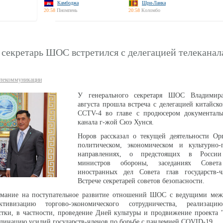
Камбоджа
Шри-Ланка
20:58
Пномпень
20:58
Коломбо
 секретарь ШОС встретился с делегацией телекана
лекоммуникации
У генерального секретаря ШОС Владимир
августа прошла встреча с делегацией китайско
CCTV-4 во главе с продюсером документал
канала г-жой Сюэ Хунся.
Норов рассказал о текущей деятельности Ор
политическом, экономическом и культурно-
направлениях, о предстоящих в Росси
министров обороны, заседаниях Совет
иностранных дел Совета глав государств
Встрече секретарей советов безопасности.
имание на поступательное развитие отношений ШОС с ведущими ме
ктивизацию торгово-экономического сотрудничества, реализаци
тки, в частности, проведение Дней культуры и продвижение проекта 
динацию усилий государств-членов по борьбе с пандемией COVID-19.