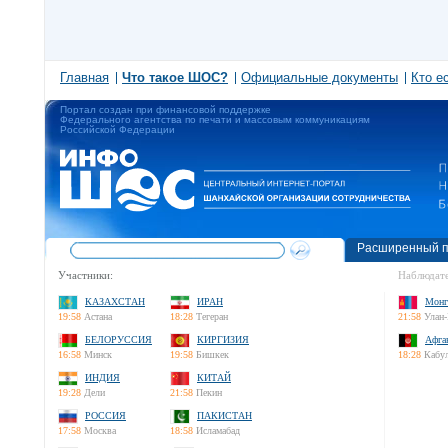
Главная
Что такое ШОС?
Официальные документы
Кто е
Портал создан при финансовой поддержке
Федерального агентства по печати и массовым коммуникациям
Российской Федерации
Расширенный п
Участники:
Наблюдате
КАЗАХСТАН
ИРАН
Монг
19:58
Астана
18:28
Тегеран
21:58
Улан-
БЕЛОРУССИЯ
КИРГИЗИЯ
Афга
16:58
Минск
19:58
Бишкек
18:28
Кабу
ИНДИЯ
КИТАЙ
19:28
Дели
21:58
Пекин
РОССИЯ
ПАКИСТАН
17:58
Москва
18:58
Исламабад