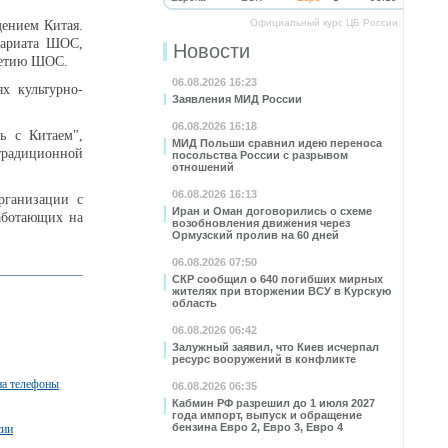
Официальный курс ЦБ России
ением Китая.
тариата ШОС,
Новости
летию ШОС.
06.08.2026 16:23
х культурно-
Заявления МИД России
06.08.2026 16:18
ь с Китаем",
МИД Польши сравнил идею переноса
 традиционной
посольства России с разрывом
отношений
06.08.2026 16:13
рганизации с
Иран и Оман договорились о схеме
аботающих на
возобновления движения через
Ормузский пролив на 60 дней
06.08.2026 07:50
СКР сообщил о 640 погибших мирных
жителях при вторжении ВСУ в Курскую
область
06.08.2026 06:42
Залужный заявил, что Киев исчерпал
ресурс вооружений в конфликте
на телефоны
06.08.2026 06:35
Кабмин РФ разрешил до 1 июля 2027
года импорт, выпуск и обращение
бензина Евро 2, Евро 3, Евро 4
сии