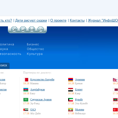
сть кто?
Дети рисуют сказки
О проекте
Контакты
Журнал "ИнфоШО
оиск
ли:
Партнеры по диалогу:
олия
Королевство Бахрейн
Армения
Батор
18:28
Манама
18:28
Ереван
18:2
нистан
Азербайджан
Египет
л
18:58
Баку
16:58
Каир
17:5
Саудовская Аравия
Кувейт
17:58
Эр-Рияд
17:58
Эль-Кувейт
17:5
ОАЭ
Мьянма
17:58
Абу-Даби
17:58
Нейпьидо
16:5