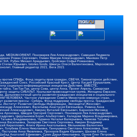
обода, MEDIUM-ORIENT, Пономарев Лев Александрович, Савицкая Людмила
Баданин Роман Сергеевич, Гликин Максим Александрович, Маняхин Петр
er SIA, Рубин Михаил Аркадьевич, Гройсман Софья Романовна,
Степан Юрьевич, Istories fonds, Шмагун Олеся Валентиновна, Мароховская
нолит, Главный редактор 2021, Вега 2021
Мы против СПИДа, Фонд защиты прав граждан, СВЕЧА, Гуманитарное действие,
 Гражданский Союз, Российский Красный Крест, Центр Хасдей Ерушалаим,
 Центр социально-информационных инициатив Действие, ВМЕСТЕ,
айга, Так-Так-Так, центр Сова, центр Анна, Проект Апрель, Самарская
Центр защиты СИБАЛЬТ, Уральская правозащитная группа, Женщины Евразии,
ка, Дальневосточный центр развития гражданских инициатив и социального
АВАМ ЧЕЛОВЕКА, Частное учреждение Совета Министров северных стран,
т развития прессы - Сибирь, Фонд поддержки свободы прессы, Гражданский
ы, Институт Развития Свободы Информации, Экозащита!-Женсовет,
ександр Алексеевич, Васильева Анастасия Евгеньевна, Ривина Анна
вгений Александрович, Аверин Виталий Евгеньевич, Барахоев Магомед
на Ароновна, Шведов Григорий Сергеевич, Пономарев Лев Александрович,
ксадрович, Цирульников Борис Альбертович, Халидова Марина Владимировна,
 Татьяна Владимировна, Чуркина Наталья Валерьевна, Акимова Татьяна
 Анна Васильевна, Захарова Светлана Сергеевна, Аверин Владимир
ксей Кириллович, Флиге Ирина Анатольевна, Мельникова Валентина
, Голубева Елена Николаевна, Ганнушкина Светлана Алексеевна, Закс
, Пастухова Анна Яковлевна, Прохоров Вадим Юрьевич, Шахова Елена
 Шабад Анатолий Ефимович, Сухих Дарья Николаевна, Орлов Олег Петрович,