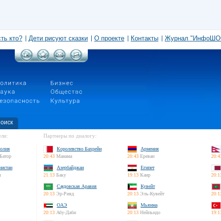
сть кто?
Дети рисуют сказки
О проекте
Контакты
Журнал "ИнфоШО
оиск
ли:
Партнеры по диалогу:
олия
Королевство Бахрейн
Армения
Батор
20:43
Манама
20:43
Ереван
20:4
нистан
Азербайджан
Египет
л
21:13
Баку
19:13
Каир
20:1
Саудовская Аравия
Кувейт
20:13
Эр-Рияд
20:13
Эль-Кувейт
20:1
ОАЭ
Мьянма
20:13
Абу-Даби
20:13
Нейпьидо
19:1