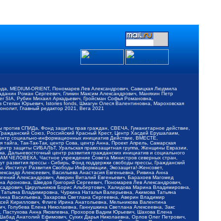
обода, MEDIUM-ORIENT, Пономарев Лев Александрович, Савицкая Людмила
Баданин Роман Сергеевич, Гликин Максим Александрович, Маняхин Петр
er SIA, Рубин Михаил Аркадьевич, Гройсман Софья Романовна,
Степан Юрьевич, Istories fonds, Шмагун Олеся Валентиновна, Мароховская
нолит, Главный редактор 2021, Вега 2021
Мы против СПИДа, Фонд защиты прав граждан, СВЕЧА, Гуманитарное действие,
 Гражданский Союз, Российский Красный Крест, Центр Хасдей Ерушалаим,
 Центр социально-информационных инициатив Действие, ВМЕСТЕ,
айга, Так-Так-Так, центр Сова, центр Анна, Проект Апрель, Самарская
Центр защиты СИБАЛЬТ, Уральская правозащитная группа, Женщины Евразии,
ка, Дальневосточный центр развития гражданских инициатив и социального
АВАМ ЧЕЛОВЕКА, Частное учреждение Совета Министров северных стран,
т развития прессы - Сибирь, Фонд поддержки свободы прессы, Гражданский
ы, Институт Развития Свободы Информации, Экозащита!-Женсовет,
ександр Алексеевич, Васильева Анастасия Евгеньевна, Ривина Анна
вгений Александрович, Аверин Виталий Евгеньевич, Барахоев Магомед
на Ароновна, Шведов Григорий Сергеевич, Пономарев Лев Александрович,
ксадрович, Цирульников Борис Альбертович, Халидова Марина Владимировна,
 Татьяна Владимировна, Чуркина Наталья Валерьевна, Акимова Татьяна
 Анна Васильевна, Захарова Светлана Сергеевна, Аверин Владимир
ксей Кириллович, Флиге Ирина Анатольевна, Мельникова Валентина
, Голубева Елена Николаевна, Ганнушкина Светлана Алексеевна, Закс
, Пастухова Анна Яковлевна, Прохоров Вадим Юрьевич, Шахова Елена
 Шабад Анатолий Ефимович, Сухих Дарья Николаевна, Орлов Олег Петрович,