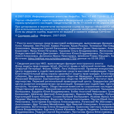
© 2007-2026, Информационное агентство ИнфоРос. Тел.: +7 495 718-84-11, E-
Портал «ИнфоШОС» зарегистрирован в Федеральной службе по надзору в сфе
охраны культурного наследия. Свидетельство Эл № 77-31649 от 04 апреля 200
При цитировании и перепечатке материалов ссылка на портал «ИнфоШОС» об
Для использования материалов в печатных изданиях необходимо письменное 
Если вы увидели ошибку, выделите ее мышкой и нажмите клавиши Ctrl+Enter
©
Создание сайта
- Инфорос, 2007-2026
* Реестр иностранных средств массовой информации, выполняющих функции 
Голос Америки, Idel.Реалии, Кавказ.Реалии, Крым.Реалии, Телеканал Настоя
Алексеевна, Маркелов Сергей Евгеньевич, Камалягин Денис Николаевич, Апах
Борисович, Ярош Юлия Петровна, Чуракова Ольга Владимировна, Железнова М
Рождественский Илья Дмитриевич, Апухтина Юлия Владимировна, Постернак Ал
Алеся Алексеевна, Долинина Ирина Николаевна, Шлейнов Роман Юрьевич, Ани
Источник:
https://minjust.gov.ru/ru/documents/7755/
данные на
03.09.2021
* Сведения реестра НКО, выполняющих функции иностранного агента:
Фонд защиты прав граждан Штаб, Институт права и публичной политики, Лаб
Открытый Петербург, Феникс ПЛЮС, Лига Избирателей, Правовая инициатива, 
Центр поддержки и содействия развитию средств массовой информации, Горя
Благотворительный фонд охраны здоровья и защиты прав граждан, Благотвори
губерния, Эра здоровья, правозащитное общество Мемориал, Аналитический 
Рязанский Мемориал, Екатеринбургское общество МЕМОРИАЛ, Институт прав ч
партнерства, Пермский региональный правозащитный центр, Гражданское де
Центр развития некоммерческих организаций, Гражданское содействие, Цент
контроль, Человек и Закон, Общественная комиссия по сохранению наследия
Общественный вердикт, Евразийская антимонопольная ассоциация, Чанышева 
Валерьевна, Бурдина Юлия Владимировна, Бойко Анатолий Николаевич, Гусев
Бекханович, Шевченко Дмитрий Александрович, Жданов Иван Юрьевич, Рубано
Каргалицкий Борис Юльевич, Созаев Валерий Валерьевич, Исакова Ирина Ал
Людевиг Марина Зариевна, Федотова Галина Анатольевна, Паутов Юрий Анато
Николаевна, Золотарева Екатерина Александровна, Рачинский Ян Збигневич
Анатольевич, Щур Татьяна Михайловна, Щур Николай Алексеевич, Блинушов 
Дмитриевна, Вититинова Елена Владимировна, Баженова Светлана Куприяновн
Елена Владимировна, Буртина Елена Юрьевна, Гендель Людмила Залмановна,
Владимировна, Подузов Сергей Васильевич, Протасова Ирина Вячеславовна, 