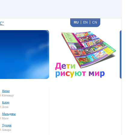
RU
EN
CN
С"
Непал
3
Катманду
Катар
3
Доха
Мальдивы
3
Мале
Турция
3
Анкара