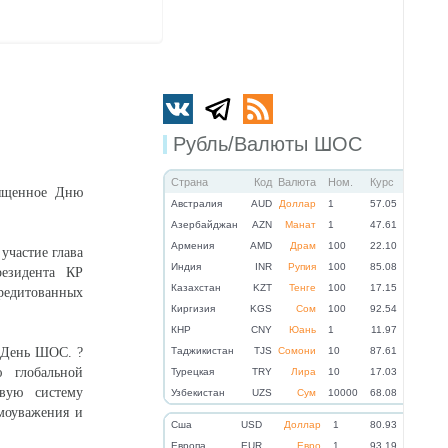
Рубль/Валюты ШОС
Страна
Код
Валюта
Ном.
Курс
вященное Дню
Австралия
AUD
Доллар
1
57.05
Азербайджан
AZN
Манат
1
47.61
Армения
AMD
Драм
100
22.10
участие глава
Индия
INR
Рупия
100
85.08
езидента КР
Казахстан
KZT
Тенге
100
17.15
кредитованных
Киргизия
KGS
Сом
100
92.54
КНР
CNY
Юань
1
11.97
т День ШОС. ?
Таджикистан
TJS
Сомони
10
87.61
 глобальной
Турецкая
TRY
Лира
10
17.03
вую систему
Узбекистан
UZS
Сум
10000
68.08
имоуважения и
Cша
USD
Доллар
1
80.93
Eвропа
EUR
Евро
1
93.19