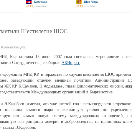
Камбоджа
Шри-Ланка
23:13
Пномпень
23:13
Коломбо
отметили Шестилетие ШОС
Шанхайский дух
МИД Кыргызстана 15 июня 2007 года состоялось мероприятие, пос
зации Сотрудничества, сообщило
АКИпресс
.
 информации МИД КР, в торжестве по случаю шестилетия ШОС приняли 
аев, заведующий отделом внешней политики Администрации Пр
ты ЖК КР К.Самаков, Н.Абдылдаев, главы дипломатических миссий, ак
ы представительств Международных организаций в Кыргызстане.
и Э.Карабаев отметил, что уже шестой год шесть государств встречаю
и половина земного шара консолидирует усилия по укреплению
рмируя тем самым новую систему международных отношений, но
снованную на принципах доверия и добрососедства, на принципах вза
 сказал Э.Карабаев.