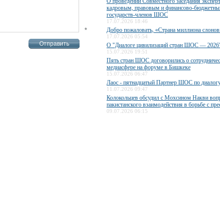
О проведении Совместного заседания экспер
кадровым, правовым и финансово-бюджетны
государств-членов ШОС
17.07.2026 18:46
*
Добро пожаловать, «Страна миллиона слонов
17.07.2026 05:54
О "Диалоге цивилизаций стран ШОС — 2026
15.07.2026 19:51
Пять стран ШОС договорились о сотрудничес
медиасфере на форуме в Бишкеке
15.07.2026 06:47
Лаос - пятнадцатый Партнер ШОС по диалог
11.07.2026 09:47
Колокольцев обсудил с Мохсином Накви воп
пакистанского взаимодействия в борьбе с пр
09.07.2026 06:15