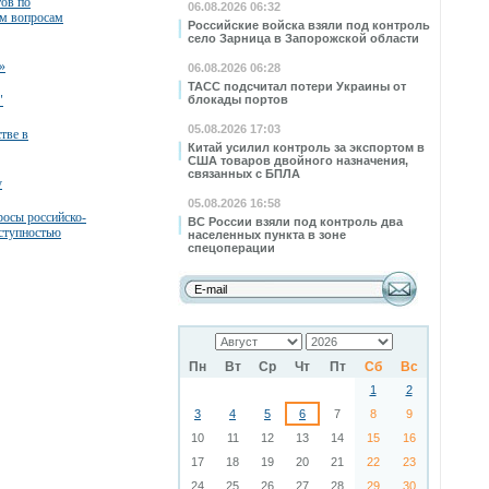
тов по
06.08.2026 06:32
м вопросам
Российские войска взяли под контроль
село Зарница в Запорожской области
»
06.08.2026 06:28
ТАСС подсчитал потери Украины от
"
блокады портов
05.08.2026 17:03
тве в
Китай усилил контроль за экспортом в
США товаров двойного назначения,
связанных с БПЛА
у
05.08.2026 16:58
росы российско-
ВС России взяли под контроль два
еступностью
населенных пункта в зоне
спецоперации
Пн
Вт
Ср
Чт
Пт
Сб
Вс
1
2
3
4
5
6
7
8
9
10
11
12
13
14
15
16
17
18
19
20
21
22
23
24
25
26
27
28
29
30