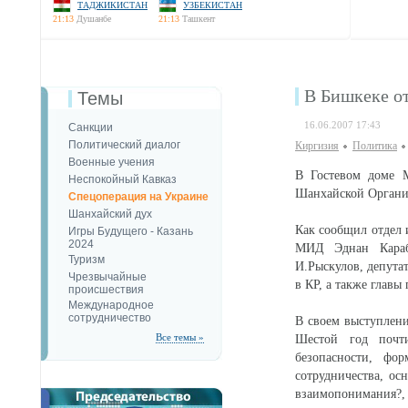
ТАДЖИКИСТАН
УЗБЕКИСТАН
21:13
Душанбе
21:13
Ташкент
В Бишкеке 
Темы
16.06.2007 17:43
Санкции
Политический диалог
Киргизия
Политика
Военные учения
В Гостевом доме 
Неспокойный Кавказ
Шанхайской Органи
Спецоперация на Украине
Шанхайский дух
Как сообщил отдел
Игры Будущего - Казань
2024
МИД Эднан Караб
Туризм
И.Рыскулов, депута
Чрезвычайные
в КР, а также глав
происшествия
Международное
сотрудничество
В своем выступлени
Все темы »
Шестой год почт
безопасности, фо
сотрудничества, о
взаимопонимания?, -