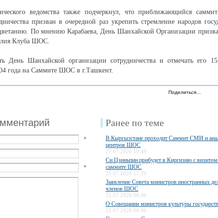
ического ведомства также подчеркнул, что приближающийся самми
ничества призван в очередной раз укрепить стремление народов госу
ветанию. По мнению Карабаева, День Шанхайской Организации призван
лия Клуба ШОС.
ть День Шанхайской организации сотрудничества и отмечать его 1
04 года на Саммите ШОС в г.Ташкент.
Поделиться…
омментарий
Ранее по теме
В Кыргызстане проходит Саммит СМИ и ана
*
центров ШОС
27.07.2026 19:49
Си Цзиньпин прибудет в Киргизию с визитом 
*
саммите ШОС
25.07.2026 17:29
Заявление Совета министров иностранных дел
членов ШОС
25.07.2026 08:46
О Совещании министров культуры государс
21.07.2026 06:06