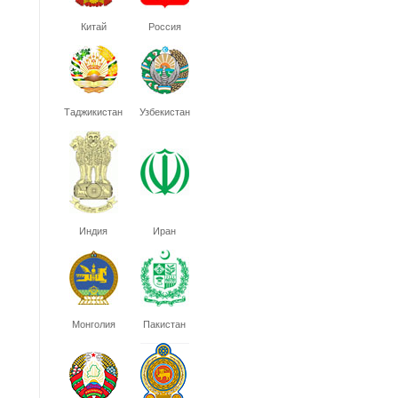
Китай
Россия
Таджикистан
Узбекистан
Индия
Иран
Монголия
Пакистан