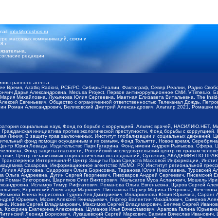
mail:
info@infoshos.ru
ре массовых коммуникаций, связи и
8 г.
язательна.
согласие редакции
иностранного агента:
щее Время, Azatliq Radiosi, PCE/PC, Сибирь.Реалии, Фактограф, Север.Реалии, Радио Св
ончич Дарья Александровна, Medusa Project, Первое антикоррупционное СМИ, VTimes.io, 
ария Михайловна, Лукьянова Юлия Сергеевна, Маетная Елизавета Витальевна, The Insid
ексей Евгеньевич, Общество с ограниченной ответственностью Телеканал Дождь, Петров 
н Роман Александрович, Великовский Дмитрий Александрович, Альтаир 2021, Ромашки мо
оратория социальных наук, Фонд по борьбе с коррупцией, Альянс врачей, НАСИЛИЮ.НЕТ, 
Гражданская инициатива против экологической преступности, Фонд борьбы с коррупцией,
чая Линия, В защиту прав заключенных, Институт глобализации и социальных движений,
тельный фонд помощи осужденным и их семьям, Фонд Тольятти, Новое время, Серебряная т
Центр Юрия Левады, Издательство Парк Гагарина, Фонд имени Андрея Рылькова, Сфера, 
еловека, Фонд защиты гласности, Российский исследовательский центр по правам челове
йствие, Центр независимых социологических исследований, Сутяжник, АКАДЕМИЯ ПО ПР
р Трансперенси Интернешнл-Р, Центр Защиты Прав Средств Массовой Информации, Институ
 академика Сахарова, Информационное агентство МЕМО. РУ, Институт региональной пресс
Лилия Айратовна, Сидорович Ольга Борисовна, Таранова Юлия Николаевна, Туровский Ал
а Ольга Андреевна, Дугин Сергей Георгиевич, Пивоваров Андрей Сергеевич, Писемский Е
в Роман Викторович, Шарипков Олег Викторович, Мальсагов Муса Асланович, Мошель Ири
ександровна, Исламов Тимур Рифгатович, Романова Ольга Евгеньевна, Щаров Сергей Але
льевич, Верховский Александр Маркович, Пислакова-Паркер Марина Петровна, Кочеткова
, Жемкова Елена Борисовна, Гудков Лев Дмитриевич, Илларионова Юлия Юрьевна, Саранг
Андрей Юрьевич, Мосин Алексей Геннадьевич, Гефтер Валентин Михайлович, Симонов Але
а, Исаев Сергей Владимирович, Максимов Сергей Владимирович, Беляев Сергей Иванович
 Кокорина Екатерина Алексеевна, Шуманов Илья Вячеславович, Арапова Галина Юрьевна
Литинский Леонид Борисович, Лукашевский Сергей Маркович, Бахмин Вячеслав Иванович,