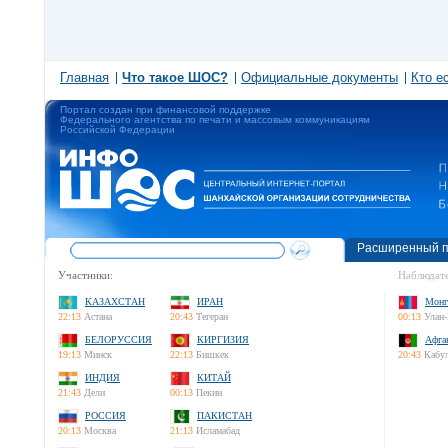
Главная
Что такое ШОС?
Официальные документы
Кто е
Портал создан при финансовой поддержке
Федерального агентства по печати и массовым коммуникациям
Российской Федерации
Расширенный п
Участники:
Наблюдате
КАЗАХСТАН
ИРАН
Монг
22:13
Астана
20:43
Тегеран
00:13
Улан-
БЕЛОРУССИЯ
КИРГИЗИЯ
Афга
19:13
Минск
22:13
Бишкек
20:43
Кабу
ИНДИЯ
КИТАЙ
21:43
Дели
00:13
Пекин
РОССИЯ
ПАКИСТАН
20:13
Москва
21:13
Исламабад