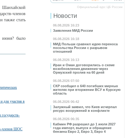
т Шанхайской
Официальный курс ЦБ России
дарств-членов
Новости
 также стать
06.08.2026 16:23
Заявления МИД России
5 июня? было
06.08.2026 16:18
МИД Польши сравнил идею переноса
посольства России с разрывом
отношений
06.08.2026 16:13
Иран и Оман договорились о схеме
возобновления движения через
Ормузский пролив на 60 дней
06.08.2026 07:50
СКР сообщил о 640 погибших мирных
литических
жителях при вторжении ВСУ в Курскую
область
и для участия в
06.08.2026 06:42
Залужный заявил, что Киев исчерпал
ресурс вооружений в конфликте
 государств-
06.08.2026 06:35
Кабмин РФ разрешил до 1 июля 2027
года импорт, выпуск и обращение
тв-членов ШОС
бензина Евро 2, Евро 3, Евро 4