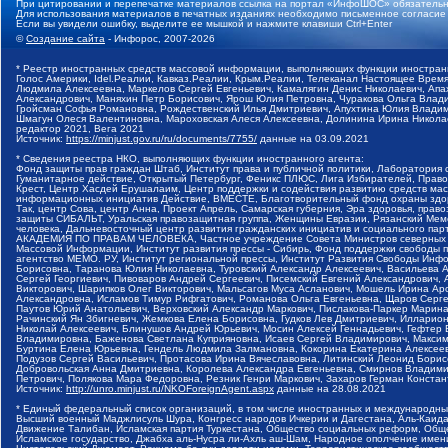
При цитировании и перепечатке материалов ссылка на портал «ИнфоШОС» обязательн
Для использования материалов в печатных изданиях необходимо письменное согласие
Если вы увидели ошибку, выделите ее мышкой и нажмите клавиши Ctrl+Enter
©
Создание сайта
- Инфорос, 2007-2026
* Реестр иностранных средств массовой информации, выполняющих функции иностранн
Голос Америки, Idel.Реалии, Кавказ.Реалии, Крым.Реалии, Телеканал Настоящее Время
Людмила Алексеевна, Маркелов Сергей Евгеньевич, Камалягин Денис Николаевич, Апах
Александрович, Маняхин Петр Борисович, Ярош Юлия Петровна, Чуракова Ольга Влади
Гройсман Софья Романовна, Рождественский Илья Дмитриевич, Апухтина Юлия Владимир
Шмагун Олеся Валентиновна, Мароховская Алеся Алексеевна, Долинина Ирина Никола
редактор 2021, Вега 2021
Источник:
https://minjust.gov.ru/ru/documents/7755/
данные на
03.09.2021
* Сведения реестра НКО, выполняющих функции иностранного агента:
Фонд защиты прав граждан Штаб, Институт права и публичной политики, Лаборатория
Гуманитарное действие, Открытый Петербург, Феникс ПЛЮС, Лига Избирателей, Правов
Крест, Центр Хасдей Ерушалаим, Центр поддержки и содействия развитию средств мас
информационных инициатив Действие, ВМЕСТЕ, Благотворительный фонд охраны здоров
Так, центр Сова, центр Анна, Проект Апрель, Самарская губерния, Эра здоровья, пр
защиты СИБАЛЬТ, Уральская правозащитная группа, Женщины Евразии, Рязанский Мемо
человека, Дальневосточный центр развития гражданских инициатив и социального пар
АКАДЕМИЯ ПО ПРАВАМ ЧЕЛОВЕКА, Частное учреждение Совета Министров северных стр
Массовой Информации, Институт развития прессы - Сибирь, Фонд поддержки свободы 
агентство МЕМО. РУ, Институт региональной прессы, Институт Развития Свободы Инф
Борисовна, Таранова Юлия Николаевна, Туровский Александр Алексеевич, Васильева 
Сергей Георгиевич, Пивоваров Андрей Сергеевич, Писемский Евгений Александрович,
Викторович, Шарипков Олег Викторович, Мальсагов Муса Асланович, Мошель Ирина Ар
Александровна, Исламов Тимур Рифгатович, Романова Ольга Евгеньевна, Щаров Серг
Паутов Юрий Анатольевич, Верховский Александр Маркович, Пислакова-Паркер Марина
Рачинский Ян Збигневич, Жемкова Елена Борисовна, Гудков Лев Дмитриевич, Иллари
Николай Алексеевич, Блинушов Андрей Юрьевич, Мосин Алексей Геннадьевич, Гефтер
Владимировна, Баженова Светлана Куприяновна, Исаев Сергей Владимирович, Максим
Буртина Елена Юрьевна, Гендель Людмила Залмановна, Кокорина Екатерина Алексеев
Подузов Сергей Васильевич, Протасова Ирина Вячеславовна, Литинский Леонид Борис
Добровольская Анна Дмитриевна, Королева Александра Евгеньевна, Смирнов Владими
Петрович, Полякова Мара Федоровна, Резник Генри Маркович, Захаров Герман Конста
Источник:
http://unro.minjust.ru/NKOForeignAgent.aspx
данные на
28.08.2021
* Единый федеральный список организаций, в том числе иностранных и международны
Высший военный Маджлисуль Шура, Конгресс народов Ичкерии и Дагестана, Аль-Каида, 
Движение Талибан, Исламская партия Туркестана, Общество социальных реформ, Общес
Исламское государство, Джабха аль-Нусра ли-Ахль аш-Шам, Народное ополчение имен