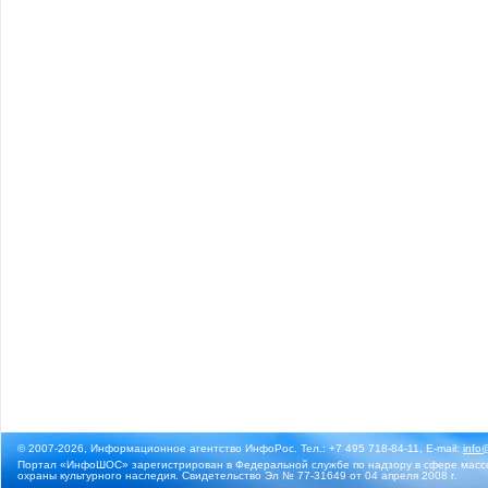
© 2007-2026, Информационное агентство ИнфоРос. Тел.: +7 495 718-84-11, E-mail:
info
Портал «ИнфоШОС» зарегистрирован в Федеральной службе по надзору в сфере массо
охраны культурного наследия. Свидетельство Эл № 77-31649 от 04 апреля 2008 г.