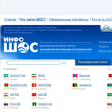
Главная
Что такое ШОС?
Официальные документы
Кто есть кто
Портал создан при финансовой поддержке
Федерального агентства по печати и массовым коммуникациям
Российской Федерации
Расширенный поиск
Участники:
Наблюдатели:
Пар
КАЗАХСТАН
ИРАН
Монголия
06:19
Астана
04:49
Тегеран
08:19
Улан-Батор
04:4
БЕЛОРУССИЯ
КИРГИЗИЯ
Афганистан
03:19
Минск
06:19
Бишкек
04:49
Кабул
05:1
ИНДИЯ
КИТАЙ
05:49
Дели
08:19
Пекин
04:1
РОССИЯ
ПАКИСТАН
04:19
Москва
05:19
Исламабад
04:1