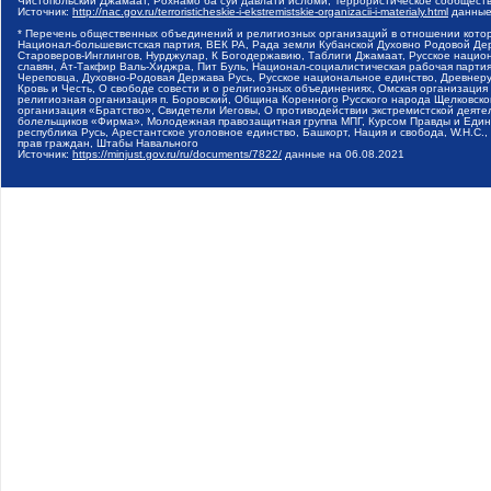
Чистопольский Джамаат, Рохнамо ба суи давлати исломи, Террористическое сообщест
Источник:
http://nac.gov.ru/terroristicheskie-i-ekstremistskie-organizacii-i-materialy.html
данные
* Перечень общественных объединений и религиозных организаций в отношении котор
Национал-большевистская партия, ВЕК РА, Рада земли Кубанской Духовно Родовой Де
Староверов-Инглингов, Нурджулар, К Богодержавию, Таблиги Джамаат, Русское наци
славян, Ат-Такфир Валь-Хиджра, Пит Буль, Национал-социалистическая рабочая парт
Череповца, Духовно-Родовая Держава Русь, Русское национальное единство, Древнер
Кровь и Честь, О свободе совести и о религиозных объединениях, Омская организаци
религиозная организация п. Боровский, Община Коренного Русского народа Щелковског
организация «Братство», Свидетели Иеговы, О противодействии экстремистской деяте
болельщиков «Фирма», Молодежная правозащитная группа МПГ, Курсом Правды и Единен
республика Русь, Арестантское уголовное единство, Башкорт, Нация и свобода, W.H.С
прав граждан, Штабы Навального
Источник:
https://minjust.gov.ru/ru/documents/7822/
данные на
06.08.2021