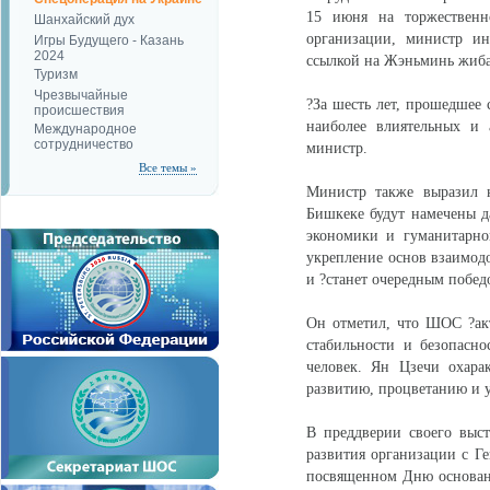
15 июня на торжественн
Шанхайский дух
организации, министр и
Игры Будущего - Казань
2024
ссылкой на Жэньминь жиба
Туризм
Чрезвычайные
?За шесть лет, прошедшее 
происшествия
наиболее влиятельных и 
Международное
сотрудничество
министр.
Все темы »
Министр также выразил 
Бишкеке будут намечены д
экономики и гуманитарно
укрепление основ взаимод
и ?станет очередным побе
Он отметил, что ШОС ?акт
стабильности и безопасно
человек. Ян Цзечи охара
развитию, процветанию и у
В преддверии своего выс
развития организации с Г
посвященном Дню основан