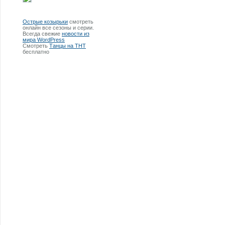
Острые козырьки
смотреть
онлайн все сезоны и серии.
Всегда свежие
новости из
мира WordPress
Смотреть
Танцы на ТНТ
бесплатно