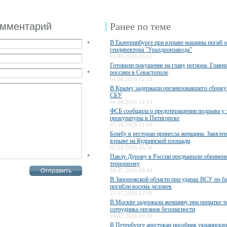
омментарий
Ранее по теме
В Екатеринбурге при взрыве машины погиб 
*
гендиректора "Уралдронзавода"
05.08.2026 16:52
Готовили покушение на главу региона. Главн
*
россиян в Севастополе
04.08.2026 12:18
В Крыму задержали организовавшего сборку
СБУ
04.08.2026 12:14
ФСБ сообщила о предотвращении подрыва у 
прокуратуры в Пятигорске
03.08.2026 11:09
Бомбу в ресторан принесла женщина. Заявле
взрыве на Кудринской площади
02.08.2026 06:30
*
Павлу Дурову в России предъявили обвинени
терроризму
29.07.2026 09:04
В Запорожской области при ударах ВСУ по б
погибли восемь человек
25.07.2026 12:19
В Москве задержали женщину при попытке те
сотрудника органов безопасности
24.07.2026 09:19
В Петербурге арестован пособник украинских