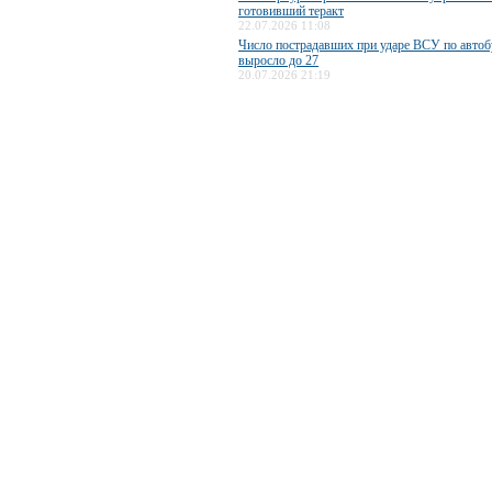
готовивший теракт
22.07.2026 11:08
Число пострадавших при ударе ВСУ по авто
выросло до 27
20.07.2026 21:19