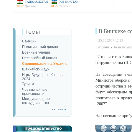
ТАДЖИКИСТАН
УЗБЕКИСТАН
01:27
Душанбе
01:27
Ташкент
В Бишкеке с
Темы
25.06.2007 12:29
Санкции
Политический диалог
Киргизия
Безопаcност
Военные учения
27 июня с.г. в Биш
Неспокойный Кавказ
сотрудничества (Ш
Спецоперация на Украине
Шанхайский дух
На совещании гла
Игры Будущего - Казань
2024
Министра обороны К
Туризм
сотрудничества в э
Чрезвычайные
будут обсуждены п
происшествия
подготовка к пред
Международное
сотрудничество
-2007".
Все темы »
На совещание прибу