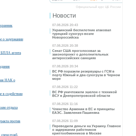
Официальный курс ЦБ России
Новости
07.08.2026 20:43
охранник
Украинский беспилотник атаковал
турецкий сухогруз возле
Новороссийска
ое о задержании
07.08.2026 20:38
Сенат США проголосовал за
 БПЛА агента
законопроект о дополнительных
антироссийских санкциях
здания
07.08.2026 20:34
ВС РФ поразили резервуары с ГСМ в
порту Южный и два сухогруза в Черном
море
ния НАК о
07.08.2026 11:22
ВС РФ уничтожили эшелон с техникой
е в содействии
ВСУ в Днепропетровской области
07.08.2026 11:16
азам отдыха
Членство Армении в ЕС и принципы
ЕАЭС. Заявления Пашиняна
ракта против
07.08.2026 11:09
Переводили деньги на Украину. Главное
о задержании работников
криптообменников в Москве
 спецслужб,