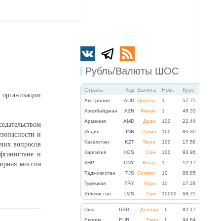
Рубль/Валюты ШОС
Страна
Код
Валюта
Ном.
Курс
й организации
Австралия
AUD
Доллар
1
57.75
Азербайджан
AZN
Манат
1
48.33
Армения
AMD
Драм
100
22.44
едательством
Индия
INR
Рупия
100
86.30
езопасности и
Казахстан
KZT
Тенге
100
17.58
очих вопросов
Киргизия
KGS
Сом
100
93.96
фганистане и
КНР
CNY
Юань
1
12.17
ирная миссия
Таджикистан
TJS
Сомони
10
88.85
Турецкая
TRY
Лира
10
17.28
Узбекистан
UZS
Сум
10000
68.75
Cша
USD
Доллар
1
82.17
Eвропа
EUR
Евро
1
94.84