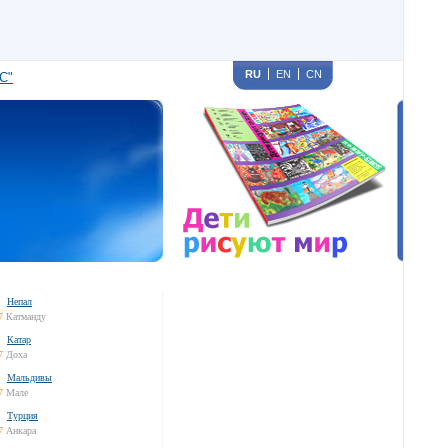
RU
EN
CN
С"
Непал
7
Катманду
Катар
7
Доха
Мальдивы
7
Мале
Турция
7
Анкара