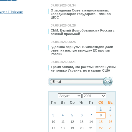
07.08.2026 06:34
О заседании Совета национальных
бусу в Шебекине
координаторов государств – членов
ШОС
07.08.2026 06:28
СМИ: Белый Дом обратился к России с
важной просьбой
07.08.2026 06:25
"Должна вернуть". В Финляндии дали
ответ на наглую выходку ЕС против
России
07.08.2026 06:21
Трамп заявил, что ракеты Patriot нужны
не только Украине, но и самим США
Пн
Вт
Ср
Чт
Пт
Сб
Вс
1
2
3
4
5
6
7
8
9
10
11
12
13
14
15
16
17
18
19
20
21
22
23