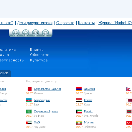
сть кто?
Дети рисуют сказки
О проекте
Контакты
Журнал "ИнфоШО
оиск
ли:
Партнеры по диалогу:
олия
Королевство Бахрейн
Армения
Батор
00:57
Манама
00:57
Ереван
00:5
нистан
Азербайджан
Египет
л
01:27
Баку
23:27
Каир
00:2
Саудовская Аравия
Кувейт
00:27
Эр-Рияд
00:27
Эль-Кувейт
00:2
ОАЭ
Мьянма
00:27
Абу-Даби
00:27
Нейпьидо
23:2