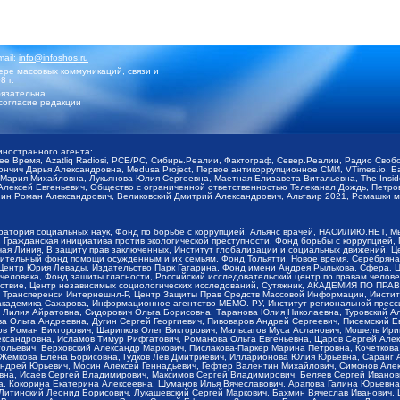
mail:
info@infoshos.ru
ре массовых коммуникаций, связи и
8 г.
язательна.
согласие редакции
иностранного агента:
щее Время, Azatliq Radiosi, PCE/PC, Сибирь.Реалии, Фактограф, Север.Реалии, Радио Св
ончич Дарья Александровна, Medusa Project, Первое антикоррупционное СМИ, VTimes.io, 
ария Михайловна, Лукьянова Юлия Сергеевна, Маетная Елизавета Витальевна, The Insid
ексей Евгеньевич, Общество с ограниченной ответственностью Телеканал Дождь, Петров 
н Роман Александрович, Великовский Дмитрий Александрович, Альтаир 2021, Ромашки мо
оратория социальных наук, Фонд по борьбе с коррупцией, Альянс врачей, НАСИЛИЮ.НЕТ, 
Гражданская инициатива против экологической преступности, Фонд борьбы с коррупцией,
чая Линия, В защиту прав заключенных, Институт глобализации и социальных движений,
тельный фонд помощи осужденным и их семьям, Фонд Тольятти, Новое время, Серебряная т
Центр Юрия Левады, Издательство Парк Гагарина, Фонд имени Андрея Рылькова, Сфера, 
еловека, Фонд защиты гласности, Российский исследовательский центр по правам челове
йствие, Центр независимых социологических исследований, Сутяжник, АКАДЕМИЯ ПО ПР
р Трансперенси Интернешнл-Р, Центр Защиты Прав Средств Массовой Информации, Институ
 академика Сахарова, Информационное агентство МЕМО. РУ, Институт региональной пресс
Лилия Айратовна, Сидорович Ольга Борисовна, Таранова Юлия Николаевна, Туровский Ал
а Ольга Андреевна, Дугин Сергей Георгиевич, Пивоваров Андрей Сергеевич, Писемский Е
в Роман Викторович, Шарипков Олег Викторович, Мальсагов Муса Асланович, Мошель Ири
ександровна, Исламов Тимур Рифгатович, Романова Ольга Евгеньевна, Щаров Сергей Але
льевич, Верховский Александр Маркович, Пислакова-Паркер Марина Петровна, Кочеткова
, Жемкова Елена Борисовна, Гудков Лев Дмитриевич, Илларионова Юлия Юрьевна, Саранг
Андрей Юрьевич, Мосин Алексей Геннадьевич, Гефтер Валентин Михайлович, Симонов Але
а, Исаев Сергей Владимирович, Максимов Сергей Владимирович, Беляев Сергей Иванович
 Кокорина Екатерина Алексеевна, Шуманов Илья Вячеславович, Арапова Галина Юрьевна
Литинский Леонид Борисович, Лукашевский Сергей Маркович, Бахмин Вячеслав Иванович,