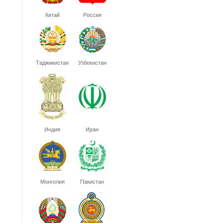
Китай
Россия
Таджикистан
Узбекистан
Индия
Иран
Монголия
Пакистан