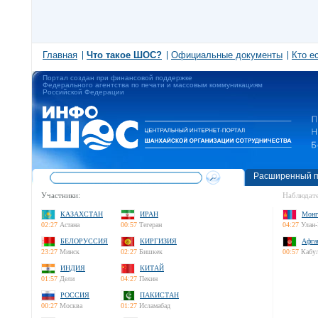
Главная
Что такое ШОС?
Официальные документы
Кто е
Портал создан при финансовой поддержке
Федерального агентства по печати и массовым коммуникациям
Российской Федерации
Расширенный п
Участники:
Наблюдате
КАЗАХСТАН
ИРАН
Монг
02:27
Астана
00:57
Тегеран
04:27
Улан-
БЕЛОРУССИЯ
КИРГИЗИЯ
Афга
23:27
Минск
02:27
Бишкек
00:57
Кабу
ИНДИЯ
КИТАЙ
01:57
Дели
04:27
Пекин
РОССИЯ
ПАКИСТАН
00:27
Москва
01:27
Исламабад