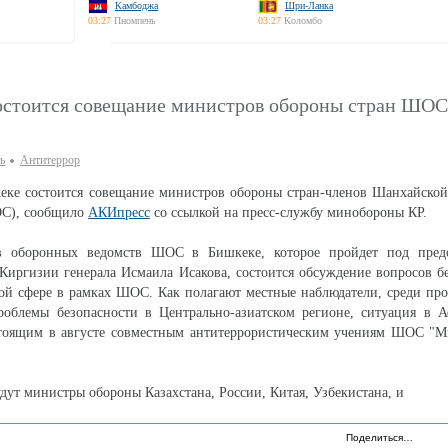
Камбоджа
Шри-Ланка
03:27
Пномпень
03:27
Коломбо
остоится совещание министров обороны стран ШОС
ь
Антитеррор
кеке состоится совещание министров обороны стран-членов Шанхайско
ОС), сообщило
АКИпресс
со ссылкой на пресс-службу минобороны КР.
в оборонных ведомств ШОС в Бишкеке, которое пройдет под предс
иргизии генерала Исмаила Исакова, состоится обсуждение вопросов б
той сфере в рамках ШОС. Как полагают местные наблюдатели, среди пр
роблемы безопасности в Центрально-азиатском регионе, ситуация в А
стоящим в августе совместным антитеррористическим учениям ШОС "М
дут министры обороны Казахстана, России, Китая, Узбекистана, и
Поделиться…