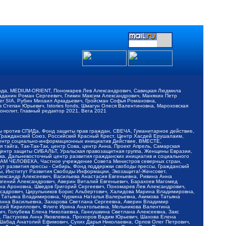
обода, MEDIUM-ORIENT, Пономарев Лев Александрович, Савицкая Людмила
Баданин Роман Сергеевич, Гликин Максим Александрович, Маняхин Петр
er SIA, Рубин Михаил Аркадьевич, Гройсман Софья Романовна,
Степан Юрьевич, Istories fonds, Шмагун Олеся Валентиновна, Мароховская
нолит, Главный редактор 2021, Вега 2021
Мы против СПИДа, Фонд защиты прав граждан, СВЕЧА, Гуманитарное действие,
 Гражданский Союз, Российский Красный Крест, Центр Хасдей Ерушалаим,
 Центр социально-информационных инициатив Действие, ВМЕСТЕ,
айга, Так-Так-Так, центр Сова, центр Анна, Проект Апрель, Самарская
Центр защиты СИБАЛЬТ, Уральская правозащитная группа, Женщины Евразии,
ка, Дальневосточный центр развития гражданских инициатив и социального
АВАМ ЧЕЛОВЕКА, Частное учреждение Совета Министров северных стран,
т развития прессы - Сибирь, Фонд поддержки свободы прессы, Гражданский
ы, Институт Развития Свободы Информации, Экозащита!-Женсовет,
ександр Алексеевич, Васильева Анастасия Евгеньевна, Ривина Анна
вгений Александрович, Аверин Виталий Евгеньевич, Барахоев Магомед
на Ароновна, Шведов Григорий Сергеевич, Пономарев Лев Александрович,
ксадрович, Цирульников Борис Альбертович, Халидова Марина Владимировна,
 Татьяна Владимировна, Чуркина Наталья Валерьевна, Акимова Татьяна
 Анна Васильевна, Захарова Светлана Сергеевна, Аверин Владимир
ксей Кириллович, Флиге Ирина Анатольевна, Мельникова Валентина
, Голубева Елена Николаевна, Ганнушкина Светлана Алексеевна, Закс
, Пастухова Анна Яковлевна, Прохоров Вадим Юрьевич, Шахова Елена
 Шабад Анатолий Ефимович, Сухих Дарья Николаевна, Орлов Олег Петрович,