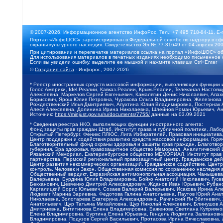
© 2007-2026, Информационное агентство ИнфоРос. Тел.: +7 495 718-84-11, E-
Портал «ИнфоШОС» зарегистрирован в Федеральной службе по надзору в сфе
охраны культурного наследия. Свидетельство Эл № 77-31649 от 04 апреля 200
При цитировании и перепечатке материалов ссылка на портал «ИнфоШОС» об
Для использования материалов в печатных изданиях необходимо письменное 
Если вы увидели ошибку, выделите ее мышкой и нажмите клавиши Ctrl+Enter
©
Создание сайта
- Инфорос, 2007-2026
* Реестр иностранных средств массовой информации, выполняющих функции 
Голос Америки, Idel.Реалии, Кавказ.Реалии, Крым.Реалии, Телеканал Настоя
Алексеевна, Маркелов Сергей Евгеньевич, Камалягин Денис Николаевич, Апах
Борисович, Ярош Юлия Петровна, Чуракова Ольга Владимировна, Железнова М
Рождественский Илья Дмитриевич, Апухтина Юлия Владимировна, Постернак Ал
Алеся Алексеевна, Долинина Ирина Николаевна, Шлейнов Роман Юрьевич, Ани
Источник:
https://minjust.gov.ru/ru/documents/7755/
данные на
03.09.2021
* Сведения реестра НКО, выполняющих функции иностранного агента:
Фонд защиты прав граждан Штаб, Институт права и публичной политики, Лаб
Открытый Петербург, Феникс ПЛЮС, Лига Избирателей, Правовая инициатива, 
Центр поддержки и содействия развитию средств массовой информации, Горя
Благотворительный фонд охраны здоровья и защиты прав граждан, Благотвори
губерния, Эра здоровья, правозащитное общество Мемориал, Аналитический 
Рязанский Мемориал, Екатеринбургское общество МЕМОРИАЛ, Институт прав ч
партнерства, Пермский региональный правозащитный центр, Гражданское де
Центр развития некоммерческих организаций, Гражданское содействие, Цент
контроль, Человек и Закон, Общественная комиссия по сохранению наследия
Общественный вердикт, Евразийская антимонопольная ассоциация, Чанышева 
Валерьевна, Бурдина Юлия Владимировна, Бойко Анатолий Николаевич, Гусев
Бекханович, Шевченко Дмитрий Александрович, Жданов Иван Юрьевич, Рубано
Каргалицкий Борис Юльевич, Созаев Валерий Валерьевич, Исакова Ирина Ал
Людевиг Марина Зариевна, Федотова Галина Анатольевна, Паутов Юрий Анато
Николаевна, Золотарева Екатерина Александровна, Рачинский Ян Збигневич
Анатольевич, Щур Татьяна Михайловна, Щур Николай Алексеевич, Блинушов 
Дмитриевна, Вититинова Елена Владимировна, Баженова Светлана Куприяновн
Елена Владимировна, Буртина Елена Юрьевна, Гендель Людмила Залмановна,
Владимировна, Подузов Сергей Васильевич, Протасова Ирина Вячеславовна, 