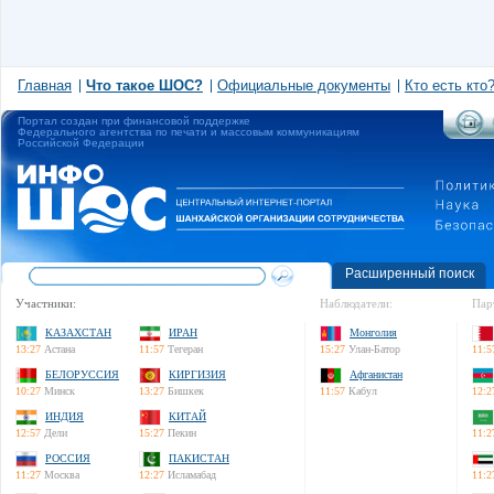
Главная
Что такое ШОС?
Официальные документы
Кто есть кто
Портал создан при финансовой поддержке
Федерального агентства по печати и массовым коммуникациям
Российской Федерации
Расширенный поиск
Участники:
Наблюдатели:
Пар
КАЗАХСТАН
ИРАН
Монголия
13:27
Астана
11:57
Тегеран
15:27
Улан-Батор
11:5
БЕЛОРУССИЯ
КИРГИЗИЯ
Афганистан
10:27
Минск
13:27
Бишкек
11:57
Кабул
12:2
ИНДИЯ
КИТАЙ
12:57
Дели
15:27
Пекин
11:2
РОССИЯ
ПАКИСТАН
11:27
Москва
12:27
Исламабад
11:2