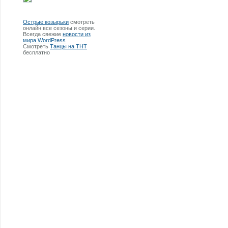
Острые козырьки
смотреть
онлайн все сезоны и серии.
Всегда свежие
новости из
мира WordPress
Смотреть
Танцы на ТНТ
бесплатно