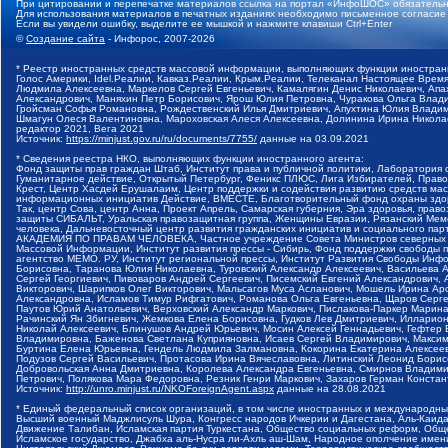
При цитировании и перепечатке материалов ссылка на портал «ИнфоШОС» обязательн
Для использования материалов в печатных изданиях необходимо письменное согласие
Если вы увидели ошибку, выделите ее мышкой и нажмите клавиши Ctrl+Enter
©
Создание сайта
- Инфорос, 2007-2026
* Реестр иностранных средств массовой информации, выполняющих функции иностранн
Голос Америки, Idel.Реалии, Кавказ.Реалии, Крым.Реалии, Телеканал Настоящее Время
Людмила Алексеевна, Маркелов Сергей Евгеньевич, Камалягин Денис Николаевич, Апах
Александрович, Маняхин Петр Борисович, Ярош Юлия Петровна, Чуракова Ольга Влади
Гройсман Софья Романовна, Рождественский Илья Дмитриевич, Апухтина Юлия Владимир
Шмагун Олеся Валентиновна, Мароховская Алеся Алексеевна, Долинина Ирина Никола
редактор 2021, Вега 2021
Источник:
https://minjust.gov.ru/ru/documents/7755/
данные на
03.09.2021
* Сведения реестра НКО, выполняющих функции иностранного агента:
Фонд защиты прав граждан Штаб, Институт права и публичной политики, Лаборатория
Гуманитарное действие, Открытый Петербург, Феникс ПЛЮС, Лига Избирателей, Правов
Крест, Центр Хасдей Ерушалаим, Центр поддержки и содействия развитию средств мас
информационных инициатив Действие, ВМЕСТЕ, Благотворительный фонд охраны здоров
Так, центр Сова, центр Анна, Проект Апрель, Самарская губерния, Эра здоровья, пр
защиты СИБАЛЬТ, Уральская правозащитная группа, Женщины Евразии, Рязанский Мемо
человека, Дальневосточный центр развития гражданских инициатив и социального пар
АКАДЕМИЯ ПО ПРАВАМ ЧЕЛОВЕКА, Частное учреждение Совета Министров северных стр
Массовой Информации, Институт развития прессы - Сибирь, Фонд поддержки свободы 
агентство МЕМО. РУ, Институт региональной прессы, Институт Развития Свободы Инф
Борисовна, Таранова Юлия Николаевна, Туровский Александр Алексеевич, Васильева 
Сергей Георгиевич, Пивоваров Андрей Сергеевич, Писемский Евгений Александрович,
Викторович, Шарипков Олег Викторович, Мальсагов Муса Асланович, Мошель Ирина Ар
Александровна, Исламов Тимур Рифгатович, Романова Ольга Евгеньевна, Щаров Серг
Паутов Юрий Анатольевич, Верховский Александр Маркович, Пислакова-Паркер Марина
Рачинский Ян Збигневич, Жемкова Елена Борисовна, Гудков Лев Дмитриевич, Иллари
Николай Алексеевич, Блинушов Андрей Юрьевич, Мосин Алексей Геннадьевич, Гефтер
Владимировна, Баженова Светлана Куприяновна, Исаев Сергей Владимирович, Максим
Буртина Елена Юрьевна, Гендель Людмила Залмановна, Кокорина Екатерина Алексеев
Подузов Сергей Васильевич, Протасова Ирина Вячеславовна, Литинский Леонид Борис
Добровольская Анна Дмитриевна, Королева Александра Евгеньевна, Смирнов Владими
Петрович, Полякова Мара Федоровна, Резник Генри Маркович, Захаров Герман Конста
Источник:
http://unro.minjust.ru/NKOForeignAgent.aspx
данные на
28.08.2021
* Единый федеральный список организаций, в том числе иностранных и международны
Высший военный Маджлисуль Шура, Конгресс народов Ичкерии и Дагестана, Аль-Каида, 
Движение Талибан, Исламская партия Туркестана, Общество социальных реформ, Общес
Исламское государство, Джабха аль-Нусра ли-Ахль аш-Шам, Народное ополчение имен