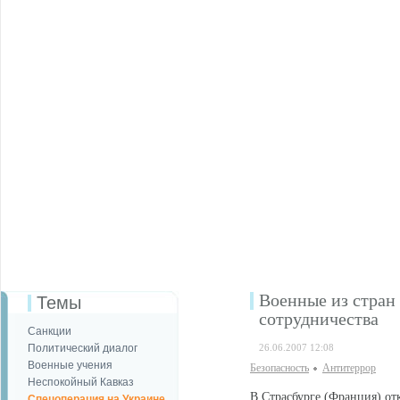
Военные из стран
Темы
сотрудничества
Санкции
Политический диалог
26.06.2007 12:08
Военные учения
Безопаcность
Антитеррор
Неспокойный Кавказ
В Страсбурге (Франция) от
Спецоперация на Украине