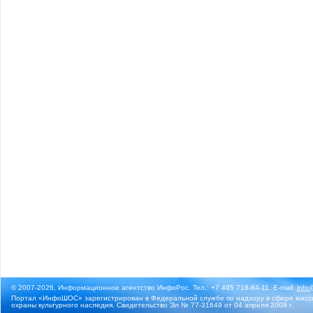
© 2007-2026, Информационное агентство ИнфоРос. Тел.: +7 495 718-84-11, E-mail:
info
Портал «ИнфоШОС» зарегистрирован в Федеральной службе по надзору в сфере массо
охраны культурного наследия. Свидетельство Эл № 77-31649 от 04 апреля 2008 г.