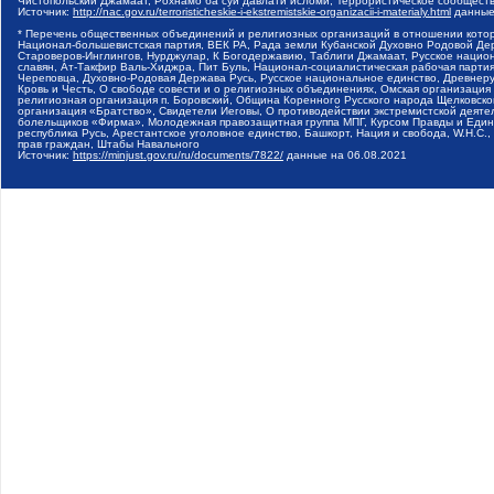
Чистопольский Джамаат, Рохнамо ба суи давлати исломи, Террористическое сообщест
Источник:
http://nac.gov.ru/terroristicheskie-i-ekstremistskie-organizacii-i-materialy.html
данные
* Перечень общественных объединений и религиозных организаций в отношении котор
Национал-большевистская партия, ВЕК РА, Рада земли Кубанской Духовно Родовой Де
Староверов-Инглингов, Нурджулар, К Богодержавию, Таблиги Джамаат, Русское наци
славян, Ат-Такфир Валь-Хиджра, Пит Буль, Национал-социалистическая рабочая парт
Череповца, Духовно-Родовая Держава Русь, Русское национальное единство, Древнер
Кровь и Честь, О свободе совести и о религиозных объединениях, Омская организаци
религиозная организация п. Боровский, Община Коренного Русского народа Щелковског
организация «Братство», Свидетели Иеговы, О противодействии экстремистской деяте
болельщиков «Фирма», Молодежная правозащитная группа МПГ, Курсом Правды и Единен
республика Русь, Арестантское уголовное единство, Башкорт, Нация и свобода, W.H.С
прав граждан, Штабы Навального
Источник:
https://minjust.gov.ru/ru/documents/7822/
данные на
06.08.2021